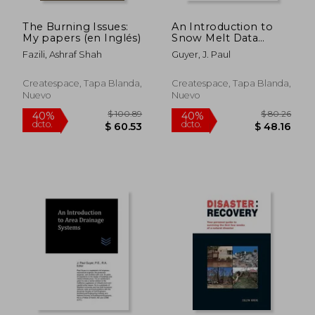
The Burning Issues:
An Introduction to
My papers (en Inglés)
Snow Melt Data
Collection (en Inglés)
Fazili, Ashraf Shah
Guyer, J. Paul
Createspace, Tapa Blanda,
Createspace, Tapa Blanda,
Nuevo
Nuevo
$ 55.86
$ 80.
40%
40%
dcto.
dcto.
$ 33.52
$ 48.