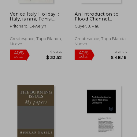
Venice Italy Holiday: :
An Introduction to
Italy, isinmi, Fenisi,
Flood Channel
ajo, afe (en Yoruba)
Stability Evaluation
Pritchard, Llewelyn
Guyer, J. Paul
(en Inglés)
Createspace, Tapa Blanda,
Createspace, Tapa Blanda,
Nuevo
Nuevo
$ 60.60
$ 55.
45%
40%
dcto.
dcto.
$ 33.33
$ 33.