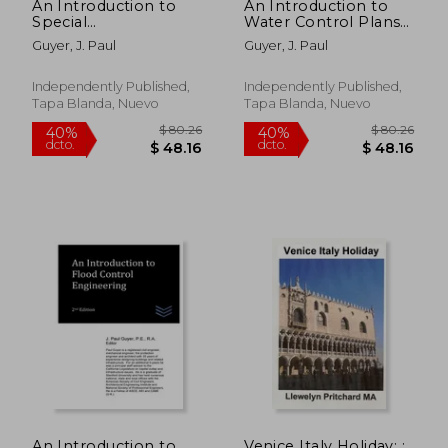
An Introduction to
An Introduction to
$ 211.72
$ 223.
45%
45%
Special
Water Control Plans
dcto.
dcto.
$ 116.45
$ 123.
Considerations for
(en Inglés)
Guyer, J. Paul
Guyer, J. Paul
Flood Walls (en
Inglés)
Independently Published,
Independently Published,
Tapa Blanda, Nuevo
Tapa Blanda, Nuevo
An Introduction to
Venice Italy Holiday: :