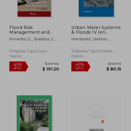
$ 80.26
$ 101.
40%
45%
dcto.
dcto.
$ 48.16
$ 55.
Flood Risk
Urban Water Systems
Management and
& Floods IV (en
Response (en Inglés)
Inglés)
Proverbs, D. ; Brebbia, C.
Mambretti, Stefano ;
A.
Proverbs, David
Witpress, Tapa Dura,
Witpress, Tapa Blanda,
Nuevo
Nuevo