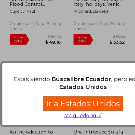
Flood Control
Italy, holidays, Venice,
Engineering (en
travel, tourism (en
Guyer, J. Paul
Pritchard, Llewelyn
Inglés)
Corea)
$ 77.81
$ 80.
40%
40%
dcto.
dcto.
$ 46.69
$ 48.
Createspace, Tapa Blanda,
Createspace, Tapa Blanda,
Nuevo
Nuevo
Estás viendo
Buscalibre Ecuador
, pero e
Estados Unidos
Ir a Estados Unidos
Me quedo aquí
An Introduction to
Una Introducción a la