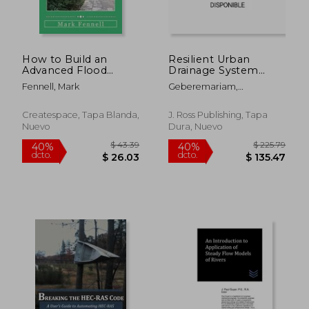
How to Build an
Resilient Urban
$ 347.64
$ 145.
45%
45%
Advanced Flood
Drainage System
dcto.
dcto.
$ 191.20
$ 80.
Control System: A
Strategies for
Fennell, Mark
Geberemariam,
Step by Step Guide
Extreme Weather:
Thewodros
for Building the Most
Design for the "New
Effective Flood
Normal" (en Inglés)
Createspace, Tapa Blanda,
J. Ross Publishing, Tapa
Control System for
Nuevo
Dura, Nuevo
Your Region (en
Inglés)