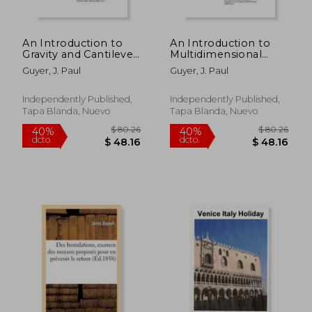
An Introduction to
An Introduction to
Gravity and Cantilever
Multidimensional
Flood Walls (en
Flow Analysis of
Guyer, J. Paul
Guyer, J. Paul
Inglés)
Rivers (en Inglés)
Independently Published,
Independently Published,
Tapa Blanda, Nuevo
Tapa Blanda, Nuevo
$ 80.26
$ 117
40%
40%
dcto.
dcto.
$ 48.16
$ 70.