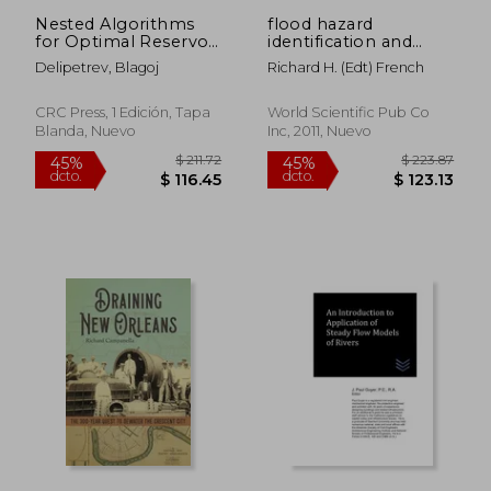
Nested Algorithms
flood hazard
for Optimal Reservoir
identification and
Operation and Their
mitigation in semi-
Delipetrev, Blagoj
Richard H. (edt) French
Embedding in a
and arid
Decision Support
environments
Platform (en Inglés)
CRC Press, 1 Edición, Tapa
World Scientific Pub Co
Blanda, Nuevo
Inc, 2011, Nuevo
$ 80.26
$ 50.
40%
45%
dcto.
dcto.
$ 48.16
$ 27.