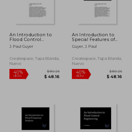
An Introduction to
An Introduction to
Flood Control
Special Features of
Engineering
Levees (en Inglés)
J. Paul Guyer
Guyer, J. Paul
Createspace, Tapa Blanda,
Createspace, Tapa Blanda,
Nuevo
Nuevo
$ 80.26
$ 80.
40%
40%
dcto.
dcto.
$ 48.16
$ 48.