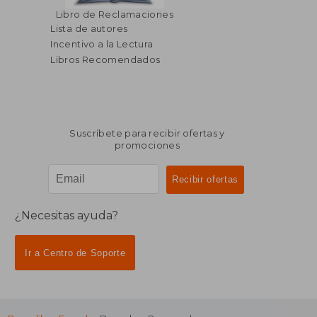
$ 80.26
$ 80.
40%
40%
Libro de Reclamaciones
dcto.
dcto.
$ 48.16
$ 48.
Lista de autores
Incentivo a la Lectura
Libros Recomendados
Suscríbete para recibir ofertas y
promociones
¿Necesitas ayuda?
Ir a Centro de Soporte