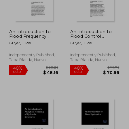
An Introduction to
An Introduction to
Flood Frequency
Flood Control
Analysis (en Inglés)
Engineering (en
Guyer, J. Paul
Guyer, J. Paul
Inglés)
Independently Published,
Independently Published,
Tapa Blanda, Nuevo
Tapa Blanda, Nuevo