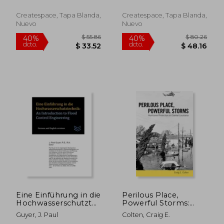
Createspace, Tapa Blanda,
Createspace, Tapa Blanda,
Nuevo
Nuevo
$ 80.26
$ 80.
40%
40%
dcto.
dcto.
$ 48.16
$ 48.
Eine Einführung in die
Perilous Place,
Hochwasserschutztechnik:
Powerful Storms:
An Introduction to
Hurricane Protection
Guyer, J. Paul
Colten, Craig E.
Flood Control
in Coastal Louisiana