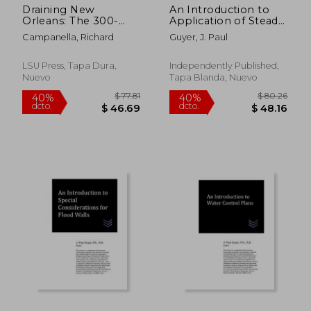
Draining New
An Introduction to
Orleans: The 300-
Application of Steady
Year Quest to
Flow Models of Rivers
Campanella, Richard
Guyer, J. Paul
Dewater the Crescent
(en Inglés)
City (en Inglés)
LSU Press, Tapa Dura,
Independently Published,
Nuevo
Tapa Blanda, Nuevo