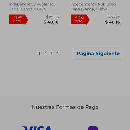
Independently Published,
Independently Published,
Tapa Blanda, Nuevo
Tapa Blanda, Nuevo
1
2
3
4
Página Siguiente
Nuestras Formas de Pago
$ 55.86
$ 80.
40%
40%
dcto.
dcto.
$ 33.52
$ 48.