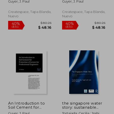
Guyer, J. Paul
Guyer, J. Paul
Createspace, Tapa Blanda,
Createspace, Tapa Blanda,
Nuevo
Nuevo
$ 80.26
$ 80.
40%
40%
dcto.
dcto.
$ 48.16
$ 48.
An Introduction to
the singapore water
Soil Cement for
story: sustainable
Protection of Levees
development in an
Guyer, J. Paul
Tortajada, Cecilia ; Joshi,