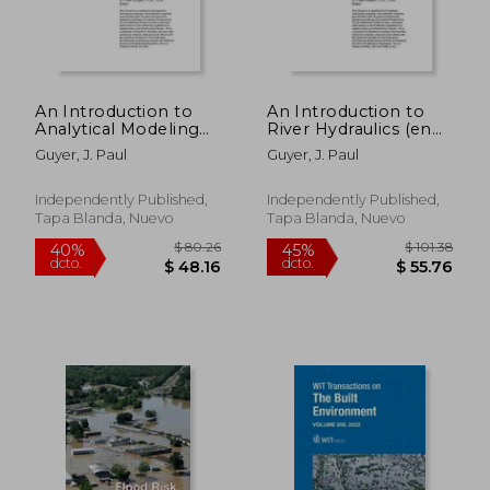
$ 80.26
$ 117
40%
40%
dcto.
dcto.
$ 48.16
$ 70.
An Introduction to
An Introduction to
Analytical Modeling
River Hydraulics (en
of Hydraulic
Inglés)
Guyer, J. Paul
Guyer, J. Paul
Structures (en Inglés)
Independently Published,
Independently Published,
Tapa Blanda, Nuevo
Tapa Blanda, Nuevo