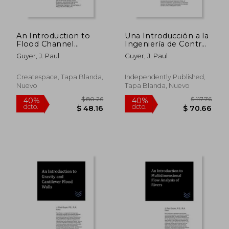
An Introduction to
Una Introducción a la
Flood Channel
Ingeniería de Control
Stability Problems
de Inundaciones
Guyer, J. Paul
Guyer, J. Paul
(en Inglés)
Createspace, Tapa Blanda,
Independently Published,
Nuevo
Tapa Blanda, Nuevo
$ 185.26
$ 80.
40%
40%
dcto.
dcto.
$ 111.16
$ 48.