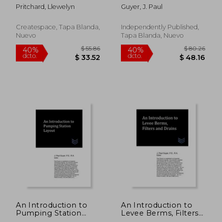
ukuvakasha (en Zulu)
Foundation Analysis
Pritchard, Llewelyn
Guyer, J. Paul
(en Inglés)
Createspace, Tapa Blanda,
Independently Published,
Nuevo
Tapa Blanda, Nuevo
$ 80.26
$ 141
40%
40%
dcto.
dcto.
$ 48.16
$ 85.
An Introduction to
An Introduction to
Pumping Station
Levee Berms, Filters
Layout (en Inglés)
and Drains (en Inglés)