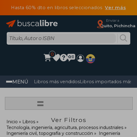
Hasta 60% dto en libros seleccionados
Ver más
Enviar a
Quito, Pichincha
0
MENÚ
Libros más vendidos
Libros importados más v
=
Ver Filtros
Inicio
Libros
Tecnología, ingeniería, agricultura, procesos industriales
Ingeniería civil, topografía y construcción
Ingeniería