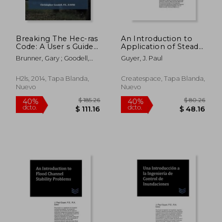
Breaking The Hec-ras
An Introduction to
Code: A User s Guide
Application of Steady
To Automating Hec-
Flow Models of Rivers
Brunner, Gary ; Goodell,
Guyer, J. Paul
ras (en Inglés)
(en Inglés)
$ 43.39
$ 225.
Christopher R.
40%
40%
dcto.
dcto.
$ 26.03
$ 135.
H2ls, 2014, Tapa Blanda,
Createspace, Tapa Blanda,
Nuevo
Nuevo