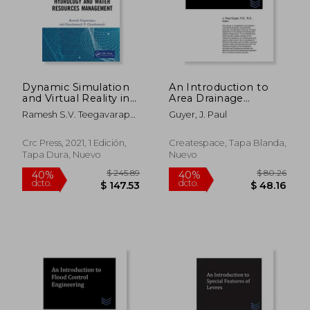
Dynamic Simulation
An Introduction to
and Virtual Reality in
Area Drainage
Hydrology and Water
Systems (en Inglés)
Ramesh S.V. Teegavarapu;
Guyer, J. Paul
Resources
Chandramouli V.
Management (en
Chandramouli
Inglés)
Crc Press, 2021, 1 Edición,
Createspace, Tapa Blanda,
Tapa Dura, Nuevo
Nuevo
$ 245.89
$ 80.
40%
40%
dcto.
dcto.
$ 147.53
$ 48.