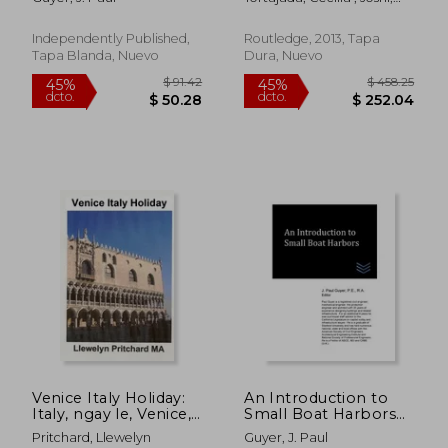
for Professional
urban city-state (en
Yugal Kishore ; Biswas, Asit
Engineers (en Inglés)
Inglés)
K.
Independently Published,
Routledge, 2013, Tapa
Tapa Blanda, Nuevo
Dura, Nuevo
$ 55.86
$ 80.
40%
40%
dcto.
dcto.
$ 33.52
$ 48.
Venice Italy Holiday:
An Introduction to
Italy, ngay le, Venice,
Small Boat Harbors
du lich (en
(en Inglés)
Pritchard, Llewelyn
Guyer, J. Paul
Vietnamita)