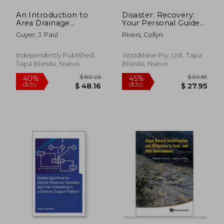
An Introduction to
Disaster: Recovery:
Area Drainage
Your Personal Guide
Systems (en Inglés)
to Surviving the First
Guyer, J. Paul
Rivers, Collyn
few Weeks (en
Inglés)
Independently Published,
Woodslane Pty, Ltd., Tapa
Tapa Blanda, Nuevo
Blanda, Nuevo
$ 100.89
$ 80.
40%
40%
dcto.
dcto.
$ 60.53
$ 48.