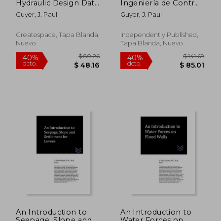
Hydraulic Design Data
Ingeniería de Control
for Culverts (en
de Inundaciones: An
Guyer, J. Paul
Guyer, J. Paul
Inglés)
Introduction to Flood
Control Engineering
Createspace, Tapa Blanda,
Independently Published,
Nuevo
Tapa Blanda, Nuevo
$ 80.26
$ 80.
40%
40%
dcto.
dcto.
$ 48.16
$ 48.
An Introduction to
An Introduction to
Seepage, Slope and
Water Forces on