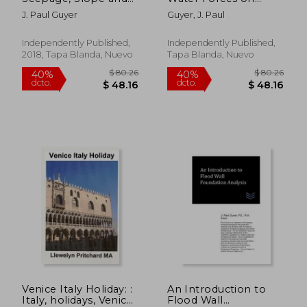
Settlement for
Flood Walls (en
J. Paul Guyer
Guyer, J. Paul
Levees (en Inglés)
Inglés)
Independently Published,
Independently Published,
2018, Tapa Blanda, Nuevo
Tapa Blanda, Nuevo
$ 80.26
$ 55.
40%
40%
dcto.
dcto.
$ 48.16
$ 33.
Venice Italy Holiday: :
An Introduction to
Italy, holidays, Venice,
Flood Wall