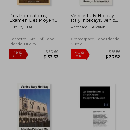
Des Inondations,
Venice Italy Holiday: :
Examen Des Moyens
Italy, holidays, Venice,
Proposés Pour En
travel, tourism (en
Dupuit, Jules
Pritchard, Llewelyn
Prévenir Le Retour
Búlgaro)
(en Francés)
Hachette Livre Bnf, Tapa
Createspace, Tapa Blanda,
Blanda, Nuevo
Nuevo
$ 80.26
$ 80.
40%
40%
dcto.
dcto.
$ 48.16
$ 48.