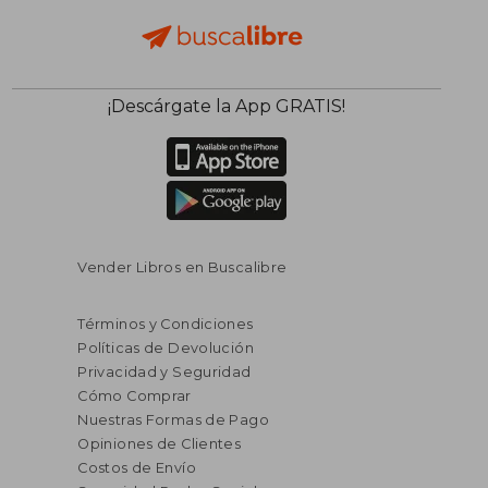
$ 65.36
$ 40.
45%
45%
¡Descárgate la App GRATIS!
dcto.
dcto.
$ 35.95
$ 22.
Vender Libros en Buscalibre
Términos y Condiciones
Políticas de Devolución
Privacidad y Seguridad
Cómo Comprar
Nuestras Formas de Pago
Opiniones de Clientes
Costos de Envío