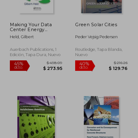
Making Your Data
Green Solar Cities
Center Energy
Efficient (en Inglés)
Held, Gilbert
Peder Vejsig Pedersen
Auerbach Publications, 1
Routledge, Tapa Blanda,
Edición, Tapa Dura, Nuevo
Nuevo
$ 73.79
$ 46.
40%
45%
dcto.
dcto.
$ 44.27
$ 25.