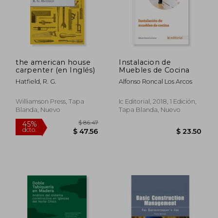
$ 44.59
$ 70.
40%
45%
dcto.
dcto.
$ 26.75
$ 38.
the american house
Instalacion de
carpenter (en Inglés)
Muebles de Cocina
Hatfield, R. G.
Alfonso Roncal Los Arcos
Williamson Press, Tapa
Ic Editorial, 2018, 1 Edición,
Blanda, Nuevo
Tapa Blanda, Nuevo