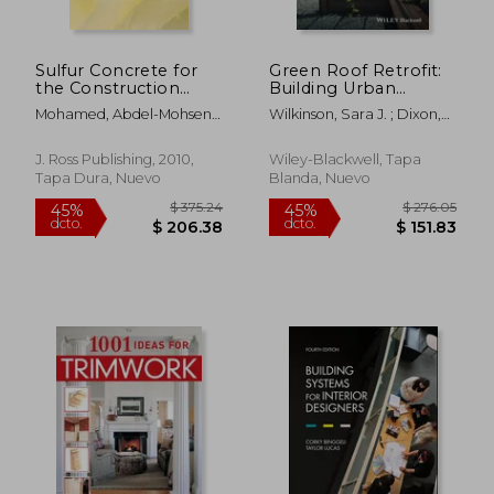
Sulfur Concrete for
Green Roof Retrofit:
the Construction
Building Urban
Industry: A
Resilience (en Inglés)
Mohamed, Abdel-Mohsen ;
Wilkinson, Sara J. ; Dixon,
Sustainable
El Gamal, Maisa
Tim
Development
Approach (en Inglés)
J. Ross Publishing, 2010,
Wiley-Blackwell, Tapa
Tapa Dura, Nuevo
Blanda, Nuevo
$ 498.09
$ 216.
45%
40%
dcto.
dcto.
$ 273.95
$ 129.