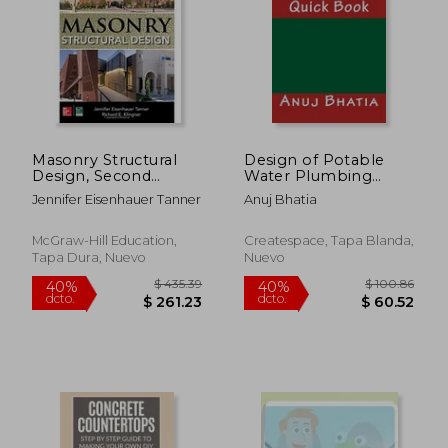
Masonry Structural
Design of Potable
Design, Second
Water Plumbing
Edition
Systems: Quick Book
Jennifer Eisenhauer Tanner
Anuj Bhatia
(Quick Books)
McGraw-Hill Education,
Createspace, Tapa Blanda,
Tapa Dura, Nuevo
Nuevo
$ 61.41
$ 42.
45%
45%
dcto.
dcto.
$ 33.78
$ 23.