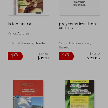
la fontanería
proyectos instalacion
cocinas
Varios Autores
Editorial Susaeta,
Usado
Grupo Editorial Ceac,
Usado
$ 725.38
$ 288.
45%
45%
dcto.
dcto.
$ 398.96
$ 158.