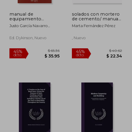
manual de
solados con mortero
equipamiento
de cemento/ manual
higiénico de los
técnico par
Justo García Navarro
Marta Fernández Pérez
edificios. legislación
Eduardo De La Peña
estatal y autonómica
Pareja
y recomendaciones
Ed. Dykinson, Nuevo
, Nuevo
de diseño