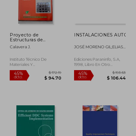
Proyecto de
INSTALACIONES AUTOMAT
$ 68.02
$ 63.
45%
45%
Estructuras de
dcto.
dcto.
$ 37.41
$ 35.
Hormigón con
Calavera J.
JOSÉ MORENO GIL;ELIAS
Armaduras
RODRÍGUEZ
Industrializadas
DIEGUEZ;DAVID LASSO
Instituto Técnico De
Ediciones Paraninfo, S.A,
TARRAGA
Materiales Y
1998, Libro En Otro
Construcciones.,, Tapa
Formato,
Usado
Dura, Nuevo