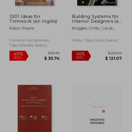
1001 Ideas for
Building Systems for
Trimwork (en Inglés)
Interior Designers (en
Inglés)
Kalyn, Wayne
Binggeli, Corky ; Lucas,
Taylor
Creative Homeowner,
Wiley, Tapa Dura, Nuevo
Tapa Blanda, Nuevo
$ 49.25
$ 255.
40%
45%
dcto.
dcto.
$ 29.55
$ 140.