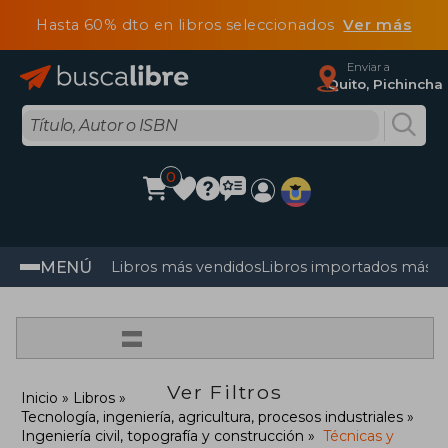
Hasta 60% dto en libros seleccionados
Ver más
Enviar a
Quito, Pichincha
0
MENÚ
Libros más vendidos
Libros importados más v
=
Ver Filtros
Inicio
Libros
Tecnología, ingeniería, agricultura, procesos industriales
Ingeniería civil, topografía y construcción
Técnicas y