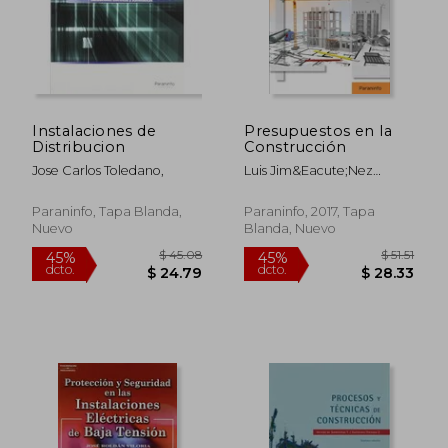
$ 73.68
$ 119
45%
45%
dcto.
dcto.
$ 40.52
$ 65.
Instalaciones de
Presupuestos en la
Distribucion
Construcción
Jose Carlos Toledano,
Luis Jim&Eacute;Nez
L&Oacute;Pez
Paraninfo, Tapa Blanda,
Paraninfo, 2017, Tapa
Nuevo
Blanda, Nuevo