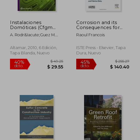
Instalaciones
Corrosion and its
Domóticas (Cfgm
Consequences for
Instalaciones
Reinforced Concrete
A. Rodr&Iacute;Guez M.
Raoul Francois
Electricas y
Structures
Casa
Automaticas)
Altamar, 2010, 6 Edición,
ISTE Press - Elsevier, Tapa
Tapa Blanda, Nuevo
Dura, Nuevo
$ 69.38
$ 48.
45%
45%
dcto.
dcto.
$ 38.16
$ 26.