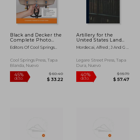
Black and Decker the
Artillery for the
Complete Photo
United States Land
$ 86.47
45%
Guide to Plumbing
Service (en Inglés)
dcto.
$ 47.56
$ 23.
Editors Of Cool Springs
Mordecai, Alfred ; J And G S
8th Edition:
Press ; Peterson, Chris
Gideon
Completely Updated
to Current Codes
Cool Springs Press, Tapa
Legare Street Press, Tapa
(Black & Decker
Blanda, Nuevo
Dura, Nuevo
Complete Photo
Guide) (en Inglés)