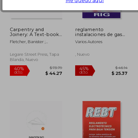
Me quedo aquí
Carpentry and
reglamento
Joinery: A Text-book
instalaciones de gas
for Architects,
rig
Fletcher, Banister ;
Varios Autores
Engineers, Surveyors,
Fletcher, H. Phillips
and Craftsmen (en
(Herbert Philli
Inglés)
Legare Street Press, Tapa
, Nuevo
Blanda, Nuevo
$ 60.40
$ 95.
45%
40%
dcto.
dcto.
$ 33.22
$ 57.