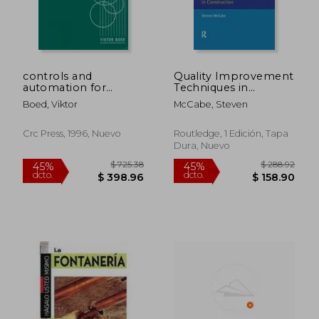
controls and
Quality Improvement
automation for
Techniques in
facilities managers:
Construction:
Boed, Viktor
McCabe, Steven
efficient ddc systems
Principles and
$ 172.19
$ 193.
45%
45%
implementation (en
Methods (en Inglés)
dcto.
dcto.
$ 94.70
$ 106.
Inglés)
Crc Press, 1996, Nuevo
Routledge, 1 Edición, Tapa
Dura, Nuevo