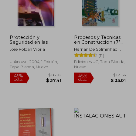
$ 45.08
$ 51
45%
45%
dcto.
dcto.
$ 24.79
$ 28.
Protección y
Procesos y Tecnicas
Seguridad en las
en Construccion (7°
Instalaciones
Edicion)
Jose Roldan Viloria
Hernán De Solminihac T.
Eléctricas de Baja
(11)
Tensión
Unknown, 2004, 1 Edición,
Ediciones UC, Tapa Blanda,
Tapa Blanda, Nuevo
Nuevo