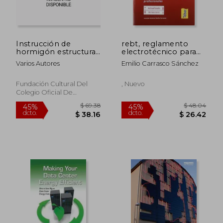
Instrucción de
rebt, reglamento
hormigón estructural
electrotécnico para
(EHE-08)
baja tensión : incluye
Varios Autores
Emilio Carrasco Sánchez
índice analítico de los
términos más
utilizados por
Fundación Cultural Del
, Nuevo
profesionales
Colegio Oficial De
Aparejadores Y Arquitectos
Técnicos De Sevilla, Tapa
Blanda, Nuevo
$ 87.79
$ 89.
40%
40%
dcto.
dcto.
$ 52.67
$ 53.