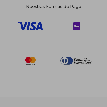
Nuestras Formas de Pago
$ 59.56
$ 220.
40%
45%
dcto.
dcto.
$ 35.74
$ 121.