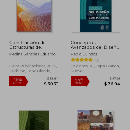
Construcción de
Conceptos
Estructuras de
Avanzados del Diseño
Hormigón Armado:
Estructural con
Medina Sánchez Eduardo
Pablo Guindos
Edificación
Madera
(4)
Delta Publicaciones, 2007,
Ediciones UC, Tapa Blanda,
2 Edición, Tapa Blanda,
Nuevo
Nuevo