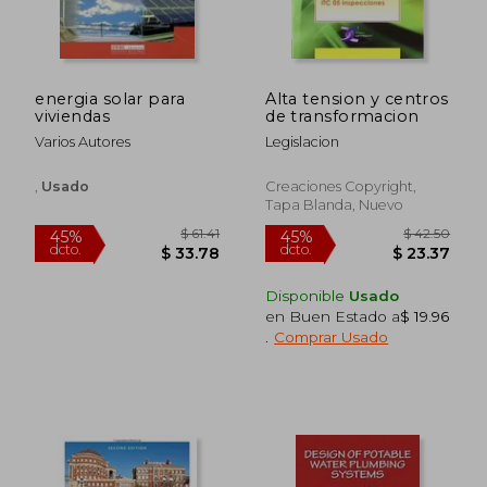
energia solar para
Alta tension y centros
viviendas
de transformacion
Varios Autores
Legislacion
,
Usado
Creaciones Copyright,
Tapa Blanda, Nuevo
$ 34.93
$ 40.
45%
45%
dcto.
dcto.
$ 19.21
$ 22.
Disponible
Usado
en Buen Estado a
$ 19.96
.
Comprar Usado