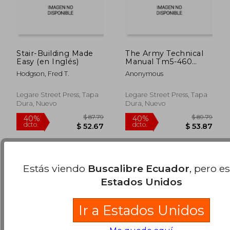
Stair-Building Made
The Army Technical
Easy (en Inglés)
Manual Tm5-460
Carpentry and
Hodgson, Fred T.
Anonymous
Building Construction
(en Inglés)
$ 49.93
$ 73.
45%
45%
Legare Street Press, Tapa
Legare Street Press, Tapa
dcto.
dcto.
$ 27.46
$ 40.
Dura, Nuevo
Dura, Nuevo
Estás viendo
Buscalibre Ecuador
, pero e
Estados Unidos
Ir a Estados Unidos