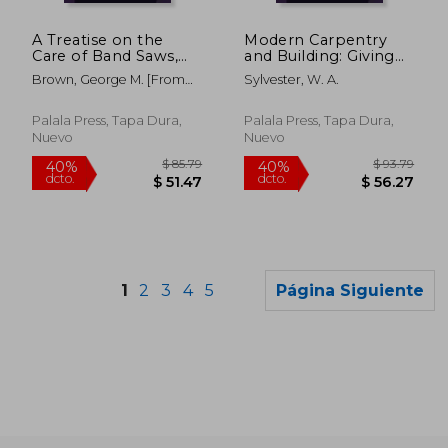
$ 375.24
$ 276.
45%
45%
dcto.
dcto.
$ 206.38
$ 151.
A Treatise on the
Modern Carpentry
Care of Band Saws,
and Building: Giving
Giving the Reasons of
Methods of
Brown, George M. [From
Sylvester, W. A.
Saws Cracking, and
Obtaining the Various
Old Catalog]
the Preventives; Also,
Cuts in Carpentry ...
Including a Partial List
(en Inglés)
Palala Press, Tapa Dura,
Palala Press, Tapa Dura,
of the Users of Band
Nuevo
Nuevo
Mil (en Inglés)
1
2
3
4
5
Página Siguiente