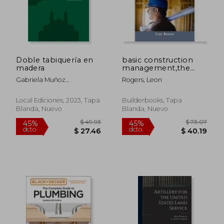
$ 35.91
$ 38.
45%
45%
dcto.
dcto.
$ 19.75
$ 21.
Doble tabiquería en
basic construction
madera
management,the
superintendent´s job
Gabriela Muñoz
Rogers, Leon
(en Inglés)
Sotomayor, Catalina
Jiménez Yáñez, Luis
Local Ediciones, 2023, Tapa
Builderbooks, Tapa
Goldsack Jarpa, Verónica
Blanda, Nuevo
Blanda, Nuevo
Veas Brokering