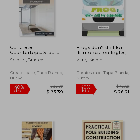
Concrete
Frogs don't drill for
Countertops: Step by
diamonds (en Inglés)
Step Guide to Making
Specter, Bradley
Murty, Kieron
Your Own Diy
Countertop: Simple
and Easy (en Inglés)
Createspace, Tapa Blanda,
Createspace, Tapa Blanda,
Nuevo
Nuevo
$ 435.39
$ 100.
40%
40%
dcto.
dcto.
$ 261.23
$ 60.