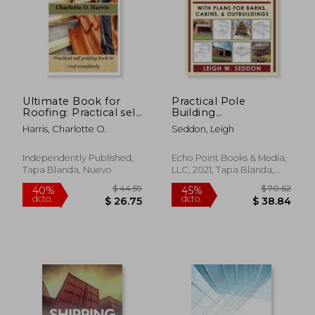
Ultimate Book for
Practical Pole
Roofing: Practical self
Building
guiding book to roof
Construction: With
Harris, Charlotte O.
Seddon, Leigh
completely (en
Plans for Barns,
Inglés)
Cabins, &
Outbuildings (en
Independently Published,
Echo Point Books & Media,
Inglés)
Tapa Blanda, Nuevo
LLC, 2021, Tapa Blanda,
Nuevo