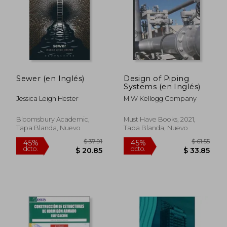
Sewer (en Inglés)
Design of Piping
Systems (en Inglés)
Jessica Leigh Hester
M W Kellogg Company
Bloomsbury Academic,
Must Have Books, 2021,
Tapa Blanda, Nuevo
Tapa Blanda, Nuevo
$ 37.91
$ 61
45%
45%
dcto.
dcto.
$ 20.85
$ 33.