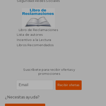
Seguridad Redes Sociales
Libro de Reclamaciones
$ 85.79
$ 93.
40%
40%
Lista de autores
dcto.
dcto.
$ 51.47
$ 56.
Incentivo a la Lectura
Libros Recomendados
Suscríbete para recibir ofertas y
promociones
¿Necesitas ayuda?