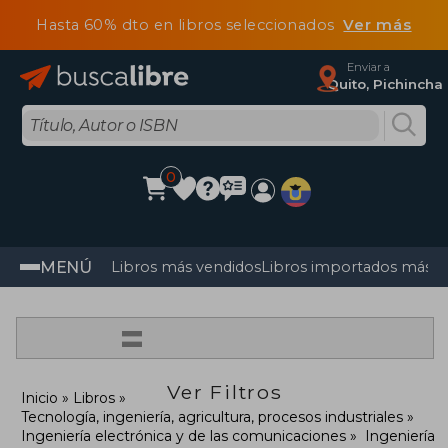
Hasta 60% dto en libros seleccionados
Ver más
Enviar a
Quito, Pichincha
0
MENÚ
Libros más vendidos
Libros importados más v
=
Ver Filtros
Inicio
Libros
Tecnología, ingeniería, agricultura, procesos industriales
Ingeniería electrónica y de las comunicaciones
Ingeniería