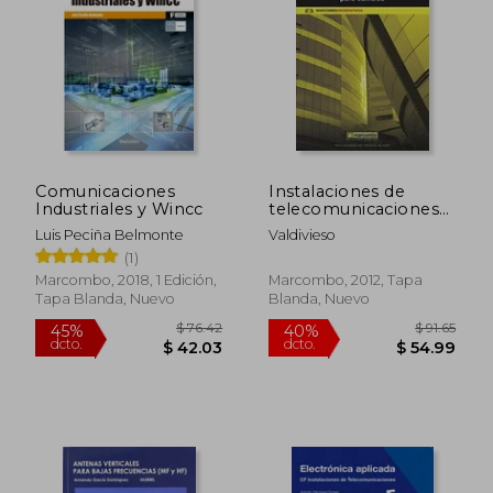
Comunicaciones
Instalaciones de
Industriales y Wincc
telecomunicaciones
para edificios
Luis Peciña Belmonte
Valdivieso
(1)
Marcombo, 2018, 1 Edición,
Marcombo, 2012, Tapa
Tapa Blanda, Nuevo
Blanda, Nuevo
$ 76.42
$ 91
45%
40%
dcto.
dcto.