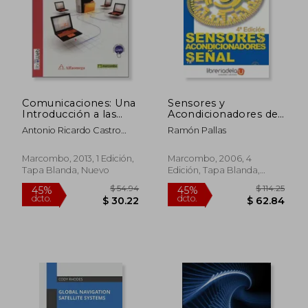
$ 33.29
$ 47
45%
45%
dcto.
dcto.
$ 18.31
$ 26.
Comunicaciones: Una
Sensores y
Introducción a las
Acondicionadores de
Redes Digitales de
Señal
Antonio Ricardo Castro
Ramón Pallas
Transmisión de Datos
Lechtaler
y Señales Isocronas
Marcombo, 2013, 1 Edición,
Marcombo, 2006, 4
Tapa Blanda, Nuevo
Edición, Tapa Blanda,
Nuevo