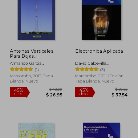
$ 42.03
$ 54.
Antenas Verticales
Electronica Aplicada
Para Bajas
Frecuencias (mf y hf)
Armando Garcia
David Caldevilla
Dominguez
Dominguez
(1)
(3)
Marcombo, 2012, Tapa
Marcombo, 2011, 1 Edición,
Blanda, Nuevo
Tapa Blanda, Nuevo