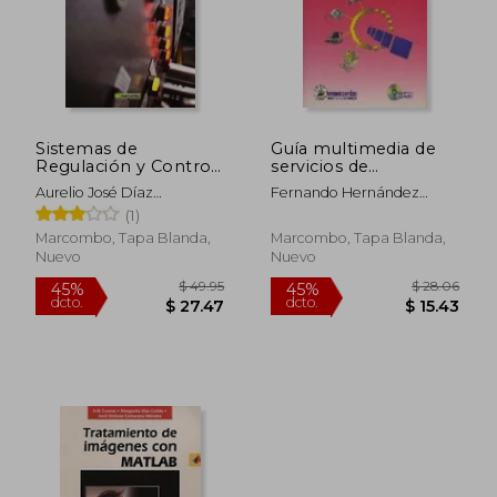
Sistemas de
Guía multimedia de
$ 314.66
$ 45.
45%
45%
Regulación y Control
servicios de
dcto.
dcto.
$ 173.06
$ 24.
(MARCOMBO
comunicación RDSI
Aurelio José Díaz
Fernando Hernández
FORMACIÓN)
(ACCESO RÁPIDO)
Fernández - Raigoso
Correa
(1)
Marcombo, Tapa Blanda,
Marcombo, Tapa Blanda,
Nuevo
Nuevo