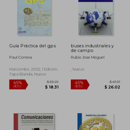
$ 48.99
$ 68.
45%
45%
dcto.
dcto.
$ 26.95
$ 37.
Guía Práctica del gps
buses industriales y
de campo
Paul Correia
Rubio Jose Meguel
Marcombo, 2002, 1 Edición,
, Nuevo
Tapa Blanda, Nuevo