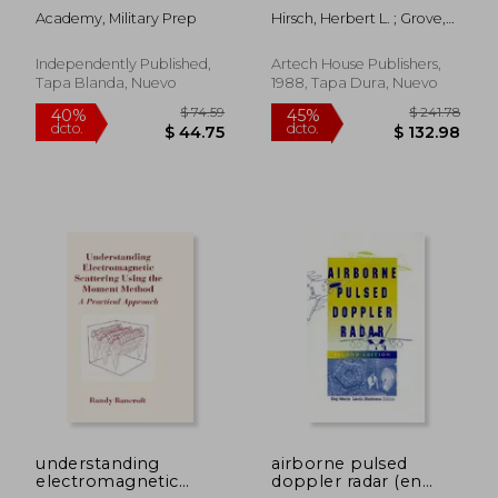
Qualifying Test Prep
radomes (en Inglés)
Academy, Military Prep
Hirsch, Herbert L. ; Grove,
Book (en Inglés)
Douglas C.
Independently Published,
Artech House Publishers,
Tapa Blanda, Nuevo
1988, Tapa Dura, Nuevo
$ 155.79
$ 285.
40%
45%
dcto.
dcto.
$ 93.47
$ 157.
understanding
airborne pulsed
electromagnetic
doppler radar (en