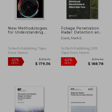
$ 469.19
$ 204.
45%
45%
dcto.
dcto.
$ 258.06
$ 112.
New Methodologies
Foliage Penetration
for Understanding
Radar: Detection and
Radar Data (Radar,
Characterisation of
Davis, Mark E.
Sonar and Navigation)
Objects Under Trees
(en Inglés)
(Electromagnetics
and Radar) (en Inglés)
Scitech Publishing, Tapa
SciTech Publishing, 2011,
Dura, Nuevo
Tapa Dura, Nuevo