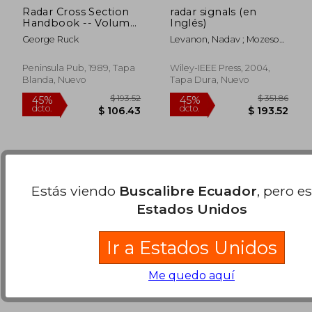
Radar Cross Section
radar signals (en
Handbook -- Volume
Inglés)
1 of a Two-Volume
George Ruck
Levanon, Nadav ; Mozeson,
set (en Inglés)
$ 371.87
$ 431.
Eli
45%
45%
dcto.
dcto.
$ 204.53
$ 237.
Peninsula Pub, 1989, Tapa
Wiley-IEEE Press, 2004,
Blanda, Nuevo
Tapa Dura, Nuevo
Estás viendo
Buscalibre Ecuador
, pero e
Estados Unidos
Ir a Estados Unidos
Me quedo aquí