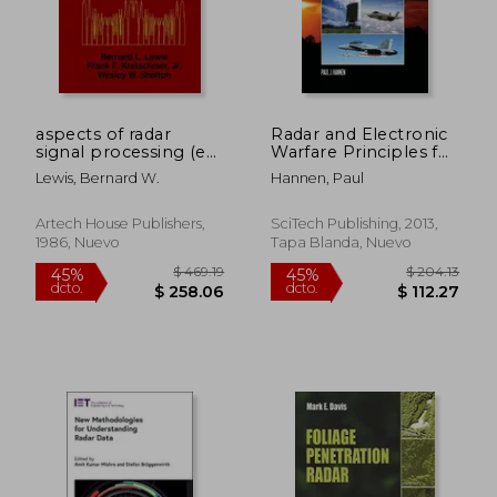
$ 281.38
$ 71
45%
40%
dcto.
dcto.
$ 154.76
$ 43.
aspects of radar
Radar and Electronic
signal processing (en
Warfare Principles for
Inglés)
the Non-Specialist
Lewis, Bernard W.
Hannen, Paul
(Electromagnetics
and Radar) (en Inglés)
Artech House Publishers,
SciTech Publishing, 2013,
1986, Nuevo
Tapa Blanda, Nuevo