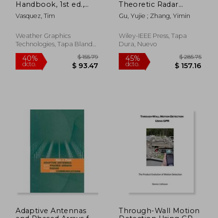
Handbook, 1st ed.,
Theoretic Radar
COLOR (en Inglés)
Signal Processing (en
Vasquez, Tim
Gu, Yujie ; Zhang, Yimin
Inglés)
Weather Graphics
Wiley-IEEE Press, Tapa
Technologies, Tapa Blanda,
Dura, Nuevo
Nuevo
$ 584.14
$ 332.
45%
40%
dcto.
dcto.
$ 321.28
$ 199.
Adaptive Antennas
Through-Wall Motion