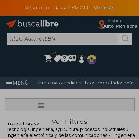
¡Verano con hasta 45% OFF!
Ver más
Enviar a
Quito, Pichincha
0
MENÚ
Libros más vendidos
Libros importados más v
=
Ver Filtros
Inicio
Libros
Tecnología, ingeniería, agricultura, procesos industriales
Ingeniería electrónica y de las comunicaciones
Ingeniería