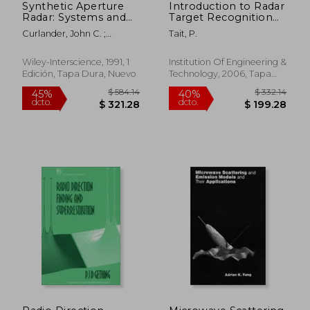
Synthetic Aperture
Introduction to Radar
Radar: Systems and
Target Recognition
Signal Processing (en
(Electromagnetics
Curlander, John C. ;
Tait, P.
Inglés)
and Radar) (en Inglés)
McDonough, Robert N.
Wiley-Interscience, 1991, 1
Institution Of Engineering &
Edición, Tapa Dura, Nuevo
Technology, 2006, Tapa
$ 349.64
$ 190.
40%
40%
Dura, Nuevo
dcto.
dcto.
$ 209.78
$ 114.