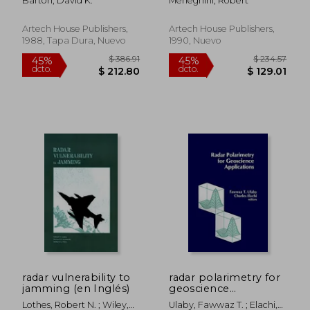
Barton, David K.
Meneghini, Robert
Artech House Publishers,
Artech House Publishers,
1988, Tapa Dura, Nuevo
1990, Nuevo
$ 74.59
$ 241.
40%
45%
dcto.
dcto.
$ 44.75
$ 132.
radar vulnerability to
radar polarimetry for
jamming (en Inglés)
geoscience
applications (en
Lothes, Robert N. ; Wiley,
Ulaby, Fawwaz T. ; Elachi,