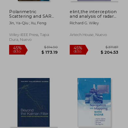
Polarimetric
elint,the interception
Scattering and SAR
and analysis of radar
Information Retrieval
signals
Jin, Ya-Qiu ; Xu, Feng
Richard G. Wiley
(en Inglés)
Wiley-IEEE Press, Tapa
Artech House, Nuevo
Dura, Nuevo
$ 260.60
$ 112
45%
40%