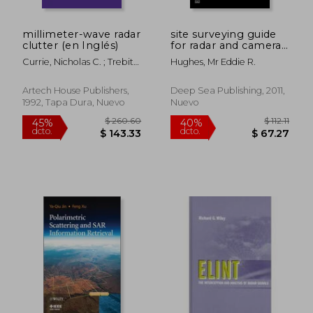
millimeter-wave radar
site surveying guide
clutter (en Inglés)
for radar and cameras
(en Inglés)
Currie, Nicholas C. ; Trebits,
Hughes, Mr Eddie R.
Robert N. ; Hayes, Robert
D.
Artech House Publishers,
Deep Sea Publishing, 2011,
1992, Tapa Dura, Nuevo
Nuevo
$ 392.54
$ 334.
45%
45%
dcto.
dcto.
$ 215.90
$ 184.