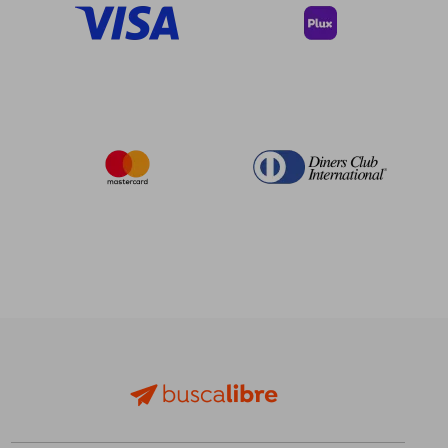
$ 386.91
$ 234.
45%
45%