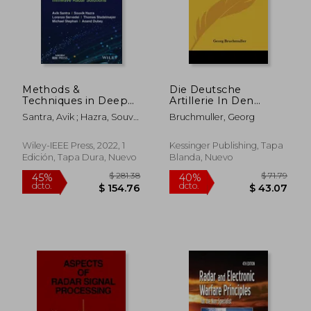
dcto.
dcto.
$ 190.22
$ 245.
Methods &
Die Deutsche
Techniques in Deep
Artillerie In Den
Learning:
Durchbruchschlachten
Santra, Avik ; Hazra, Souvik
Bruchmuller, Georg
Advancements in
Des Weltkrieges
; Servadei, Lorenzo
Mmwave Radar
(1922) (en Alemán)
Solutions (en Inglés)
Wiley-IEEE Press, 2022, 1
Kessinger Publishing, Tapa
Edición, Tapa Dura, Nuevo
Blanda, Nuevo