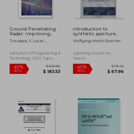
Ground Penetrating
introduction to
Radar: Improving
synthetic aperture
Sensing and Imaging
radar (sar)
Travassos, X. Lucas ;
Wolfgang-Martin Boerner
Through Numerical
polarimetry
$ 369.17
$ 305.
Pantoja, Mario F. ; Ida,
45%
40%
Modeling (Control,
Nathan
dcto.
dcto.
$ 203.05
$ 183.
Robotics and
Institution Of Engineering &
Lightning Source Inc,
Sensors) (en Inglés)
Technology, 2021, Tapa
Nuevo
Dura, Nuevo