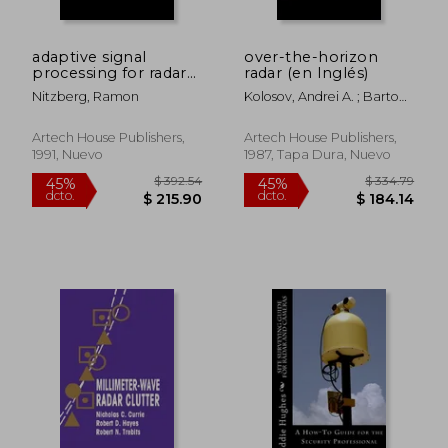
adaptive signal
over-the-horizon
processing for radar
radar (en Inglés)
(en Inglés)
Nitzberg, Ramon
Kolosov, Andrei A. ; Barton,
William F.
Artech House Publishers,
Artech House Publishers,
1991, Nuevo
1987, Tapa Dura, Nuevo
$ 309.40
$ 254.
45%
45%
dcto.
dcto.
$ 170.17
$ 140.