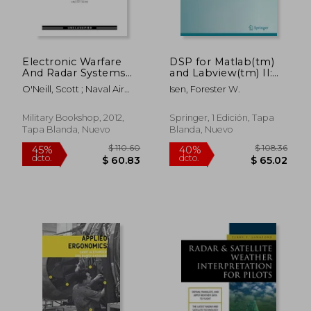
Electronic Warfare
DSP for Matlab(tm)
And Radar Systems
and Labview(tm) II:
Engineering
Discrete Frequency
O'Neill, Scott ; Naval Air
Isen, Forester W.
Handbook (en Inglés)
Transforms (en
Wafare Center Weapons
Inglés)
Dvn ; U. S. Naval Air
Military Bookshop, 2012,
Springer, 1 Edición, Tapa
Systems Command
Tapa Blanda, Nuevo
Blanda, Nuevo
$ 305.89
$ 113
40%
40%
dcto.
dcto.
$ 183.53
$ 67.