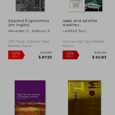
Applied Ergonomics
radar and satellite
(en Inglés)
weather
interpretation for
Alexander, D. ; Rabourn, R.
Lankford, Terry
pilots (en Inglés)
CRC Press, 1 Edición, Tapa
McGraw-Hill, Tapa Blanda,
Blanda, Nuevo
Nuevo
$ 110.60
$ 108.
45%
40%
dcto.
dcto.
$ 60.83
$ 65.