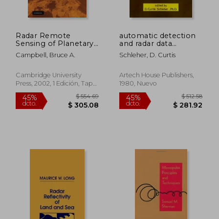
Radar Remote
automatic detection
Sensing of Planetary
and radar data
Surfaces Hardback
processing (en
Campbell, Bruce A.
Schleher, D. Curtis
(Topics in Remote
Inglés)
Sensing) (en Inglés)
Cambridge University
Artech House Publishers,
Press, 2002, 1 Edición, Tapa
1980, Nuevo
Dura, Nuevo
$ 145.89
$ 110.
40%
45%
dcto.
dcto.
$ 87.53
$ 60.