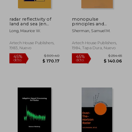
radar reflectivity of
monopulse
land and sea (en
principles and
Inglés)
techniques (en
Long, Maurice W.
Sherman, Samuel M.
Inglés)
Artech House Publishers,
Artech House Publishers,
1983, Nuevo
1984, Tapa Dura, Nuevo
$ 554.69
$ 512
45%
45%
dcto.
dcto.
$ 305.08
$ 281.