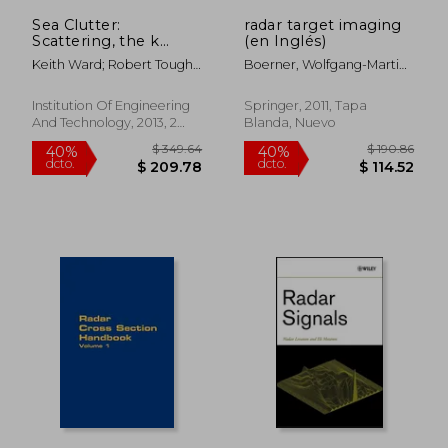
Sea Clutter:
radar target imaging
$ 314.90
$ 371.
45%
45%
Scattering, the k
(en Inglés)
dcto.
dcto.
$ 173.19
$ 204.
Distribution and
Keith Ward; Robert Tough;
Boerner, Wolfgang-Martin ;
Radar Performance
Simon Watts
Überall, Herbert
(Electromagnetics
and Radar) (en Inglés)
Institution Of Engineering
Springer, 2011, Tapa
And Technology, 2013, 2
Blanda, Nuevo
Edición, Tapa Dura, Nuevo