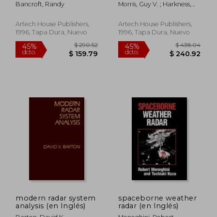
scattering using the
Inglés)
Bancroft, Randy
Morris, Guy V. ; Harkness,
moment method (en
Linda L.
Inglés)
Artech House Publishers,
Artech House Publishers,
1996, Tapa Dura, Nuevo
1996, Tapa Dura, Nuevo
$ 393.40
$ 53
45%
40%
dcto.
dcto.
$ 216.37
$ 32.
modern radar system
spaceborne weather
analysis (en Inglés)
radar (en Inglés)