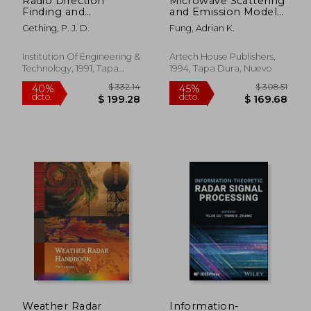
Radio Direction
Microwave Scattering
Finding and
and Emission Models
Superresolution
and Their
Gething, P. J. D.
Fung, Adrian K.
(Electromagnetics
Applications (Artech
and Radar) (en Inglés)
House Remote
Sensing Library) (en
Institution Of Engineering &
Artech House Publishers,
Inglés)
Technology, 1991, Tapa
1994, Tapa Dura, Nuevo
Dura, Nuevo
$ 193.52
$ 351.
45%
45%
dcto.
dcto.
$ 106.43
$ 193.
Weather Radar
Information-