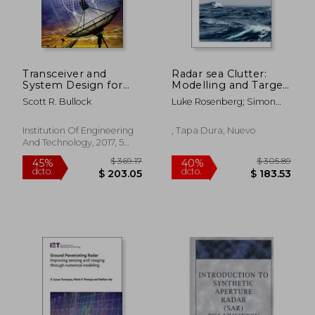
Transceiver and
Radar sea Clutter:
$ 326.10
$ 314.
45%
40%
System Design for
Modelling and Target
dcto.
dcto.
$ 179.36
$ 188.
Digital
Detection (Radar,
Scott R. Bullock
Luke Rosenberg; Simon
Communications
Sonar and Navigation)
Watts
(Telecommunications)
(en Inglés)
Institution Of Engineering
, Tapa Dura, Nuevo
And Technology, 2017, 5
Edición, Tapa Dura, Nuevo