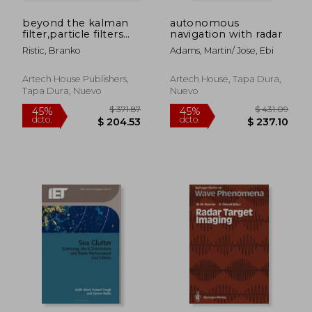
dcto.
dcto.
$ 143.33
$ 67.
beyond the kalman
autonomous
filter,particle filters
navigation with radar
for tracking
Ristic, Branko
Adams, Martin/ Jose, Ebi
applications (en
Inglés)
Artech House Publishers,
Artech House, Tapa Dura,
Tapa Dura, Nuevo
Nuevo