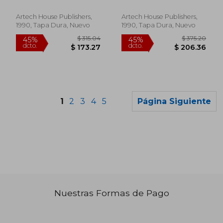
Inglés)
Richard G. ; Szymanski,
Charles ; Elachi, Charles
Michael B.
Artech House Publishers,
Artech House Publishers,
1990, Tapa Dura, Nuevo
1990, Tapa Dura, Nuevo
1
2
3
4
5
Página Siguiente
Nuestras Formas de Pago
$ 290.52
$ 438.
45%
45%
dcto.
dcto.
$ 159.79
$ 240.