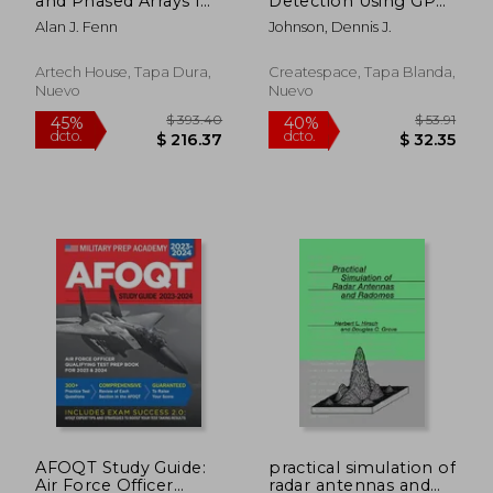
and Phased Arrays for
Detection Using GPR:
Radar and
A new tool for rescue
Alan J. Fenn
Johnson, Dennis J.
Communications
and security (en
(Artech House Radar
Inglés)
Library (Hardcover))
Artech House, Tapa Dura,
Createspace, Tapa Blanda,
(en Inglés)
Nuevo
Nuevo
$ 332.14
$ 308.
40%
45%
dcto.
dcto.
$ 199.28
$ 169.
AFOQT Study Guide:
practical simulation of
Air Force Officer
radar antennas and