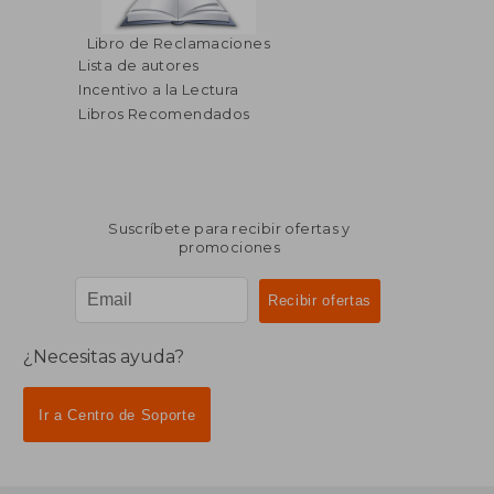
$ 315.04
$ 375.
45%
45%
Libro de Reclamaciones
dcto.
dcto.
$ 173.27
$ 206.
Lista de autores
Incentivo a la Lectura
Libros Recomendados
Suscríbete para recibir ofertas y
promociones
¿Necesitas ayuda?
Ir a Centro de Soporte