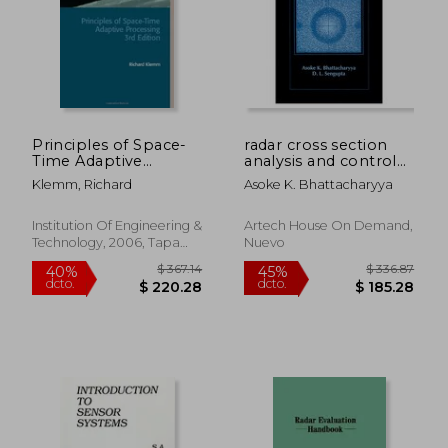
Principles of Space-
radar cross section
Time Adaptive
analysis and control
Processing
(en Inglés)
Klemm, Richard
Asoke K. Bhattacharyya
(Electromagnetics
and Radar) (en Inglés)
Institution Of Engineering &
Artech House On Demand,
Technology, 2006, Tapa
Nuevo
Dura, Nuevo
$ 367.14
$ 336.
40%
45%
dcto.
dcto.
$ 220.28
$ 185.