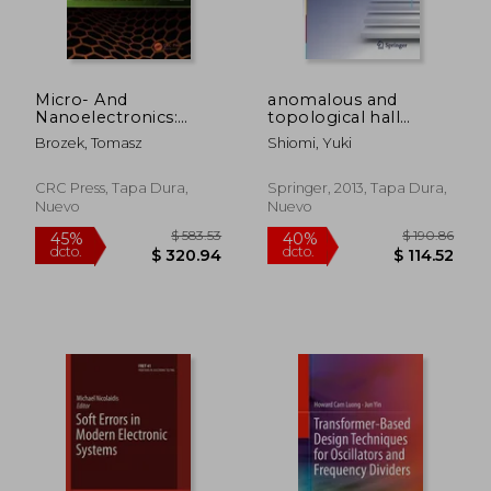
Micro- And
anomalous and
Nanoelectronics:
topological hall
Emerging Device
effects in itinerant
Brozek, Tomasz
Shiomi, Yuki
Challenges and
magnets (en Inglés)
Solutions (en Inglés)
CRC Press, Tapa Dura,
Springer, 2013, Tapa Dura,
Nuevo
Nuevo
$ 752.12
$ 552
45%
45%
dcto.
dcto.
$ 413.67
$ 304.