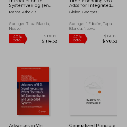
Introduction to
Time-Encoding Vco-
Systemverilog (en
Adcs for Integrated
Inglés)
Systems-On-Chip:
Mehta, Ashok B.
Gielen, Georges ;
Principles,
Hernandez-Corporales,
Architectures and
Luis ; Rombouts, Pieter
Circuits (en Inglés)
Springer, Tapa Blanda,
Springer, 1 Edición, Tapa
Nuevo
Blanda, Nuevo
$ 295.86
$ 215.
40%
45%
dcto.
dcto.
$ 177.52
$ 118.
Advances in Vlsi,
Generalized Principle