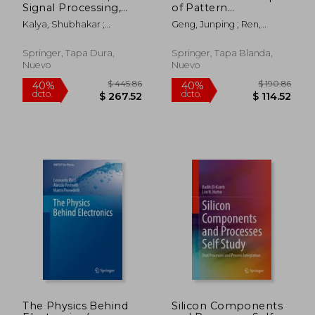
Signal Processing,
of Pattern
Power Electronics,
Multiplication and Its
Kalya, Shubhakar ;
Geng, Junping ; Ren,
Iot, Communication
Applications (en
Kulkarni, Muralidhar ; Bhat,
Chaofan ; Wang, Kun
and Embedded
Inglés)
Subramanya
Systems: Select
Springer, Tapa Dura,
Springer, Tapa Blanda,
Proceedings of
Nuevo
Nuevo
Vspice 2022 (en
Inglés)
$ 82.86
$ 82.
40%
40%
dcto.
dcto.
$ 49.72
$ 49.
The Physics Behind
Silicon Components