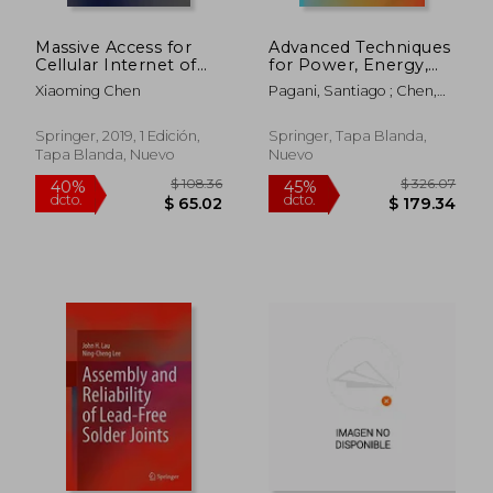
$ 280.86
$ 108.
40%
40%
dcto.
dcto.
$ 168.52
$ 65.
Massive Access for
Advanced Techniques
Cellular Internet of
for Power, Energy,
Things Theory and
and Thermal
Xiaoming Chen
Pagani, Santiago ; Chen,
Technique
Management for
Jian-Jia ; Shafique,
(Springerbriefs in
Clustered Manycores
Muhammad
Electrical and
(en Inglés)
Springer, 2019, 1 Edición,
Springer, Tapa Blanda,
Computer
Tapa Blanda, Nuevo
Nuevo
Engineering) (en
Inglés)