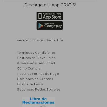
$ 160.86
$ 102.
40%
45%
¡Descárgate la App GRATIS!
dcto.
dcto.
$ 96.52
$ 56.
Vender Libros en Buscalibre
Términos y Condiciones
Políticas de Devolución
Privacidad y Seguridad
Cómo Comprar
Nuestras Formas de Pago
Opiniones de Clientes
Costos de Envío
Seguridad Redes Sociales