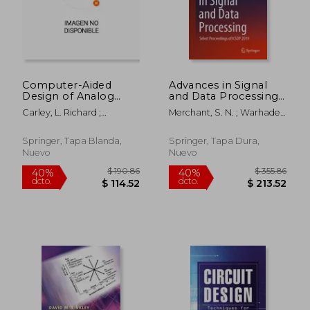
$ 93.37
$ 88.
45%
45%
dcto.
dcto.
$ 51.35
$ 48.
Computer-Aided
Advances in Signal
Design of Analog
and Data Processing:
Circuits and Systems
Select Proceedings of
Carley, L. Richard ;
Merchant, S. N. ; Warhade,
(en Inglés)
Icsdp 2019 (en Inglés)
Gyurcsik, Ronald
Krishna ; Adhikari, Debashis
Springer, Tapa Blanda,
Springer, Tapa Dura,
Nuevo
Nuevo