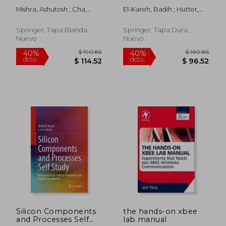
Accelerators (en
Study: Field-Effect
Mishra, Ashutosh ; Cha,
El-Kareh, Badih ; Hutter,
Inglés)
Transistors (en Inglés)
Jaekwang ; Park, Hyunbin
Lou N.
Springer, Tapa Blanda,
Springer, Tapa Dura,
Nuevo
Nuevo
$ 445.86
$ 190.
40%
40%
dcto.
dcto.
$ 267.52
$ 114.
Silicon Components
the hands-on xbee
and Processes Self
lab manual