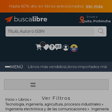
Hasta 60% dto en libros seleccionados
Ver más
Enviar a
Quito, Pichincha
0
MENÚ
Libros más vendidos
Libros importados más v
=
Ver Filtros
Inicio
Libros
Tecnología, ingeniería, agricultura, procesos industriales
Ingeniería electrónica y de las comunicaciones
Ingeniería