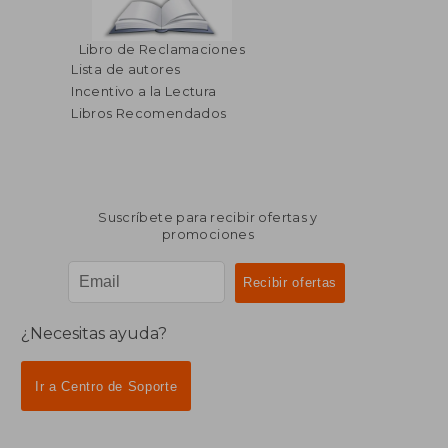
$ 163.99
$ 355.
45%
40%
Libro de Reclamaciones
dcto.
dcto.
$ 90.20
$ 213.
Lista de autores
Incentivo a la Lectura
Libros Recomendados
Suscríbete para recibir ofertas y
promociones
¿Necesitas ayuda?
Ir a Centro de Soporte