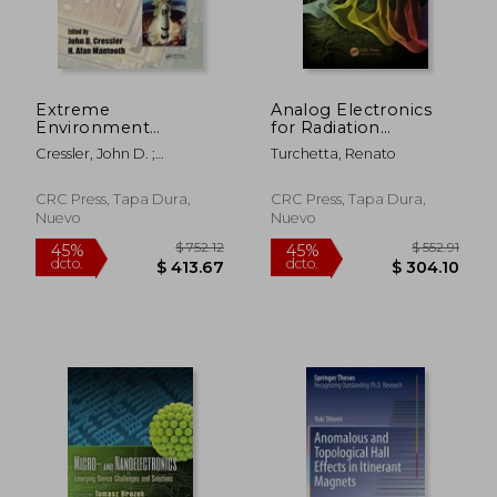
Extreme
Analog Electronics
Environment
for Radiation
Electronics (en
Detection (en Inglés)
Cressler, John D. ;
Turchetta, Renato
Inglés)
Mantooth, H. Alan
CRC Press, Tapa Dura,
CRC Press, Tapa Dura,
Nuevo
Nuevo
$ 104.64
$ 752.
40%
45%
dcto.
dcto.
$ 62.78
$ 413.