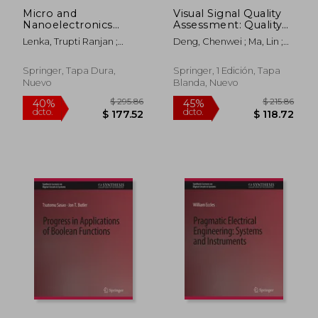
Micro and
Visual Signal Quality
Nanoelectronics
Assessment: Quality
Devices, Circuits and
of Experience (Qoe)
Lenka, Trupti Ranjan ;
Deng, Chenwei ; Ma, Lin ;
Systems: Select
(en Inglés)
Misra, Durgamadhab ;
Lin, Weisi
Proceedings of
Biswas, Arindam
Mndcs 2021 (en
Springer, Tapa Dura,
Springer, 1 Edición, Tapa
Inglés)
Nuevo
Blanda, Nuevo
$ 295.86
$ 175.
40%
40%
dcto.
dcto.
$ 177.52
$ 105.