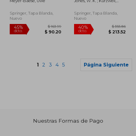
Meyer-Baese, Uwe
Jones, W. K. ; Kurzweil,
FPGAs (en Inglés)
(en Inglés)
Karel ; Harsányi, Gábor
Springer, Tapa Blanda,
Springer, Tapa Blanda,
Nuevo
Nuevo
1
2
3
4
5
Página Siguiente
Nuestras Formas de Pago
$ 190.86
$ 160.
40%
40%
dcto.
dcto.
$ 114.52
$ 96.