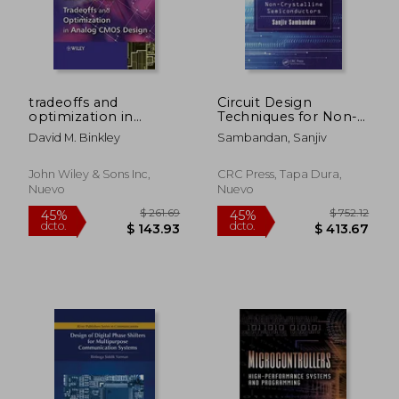
tradeoffs and
Circuit Design
$ 190.86
$ 355.
40%
40%
optimization in
Techniques for Non-
dcto.
dcto.
$ 114.52
$ 213.
analog cmos design
Crystalline
David M. Binkley
Sambandan, Sanjiv
Semiconductors (en
Inglés)
John Wiley & Sons Inc,
CRC Press, Tapa Dura,
Nuevo
Nuevo