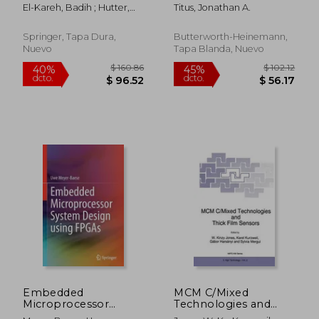
Study: Integrated
El-Kareh, Badih ; Hutter,
Titus, Jonathan A.
High-Voltage
Lou N.
Transistors and
Passive Components
Springer, Tapa Dura,
Butterworth-Heinemann,
(en Inglés)
Nuevo
Tapa Blanda, Nuevo
$ 153.36
$ 190.
40%
40%
dcto.
dcto.
$ 92.02
$ 114.
Embedded
MCM C/Mixed
Microprocessor
Technologies and
System Design Using
Thick Film Sensors