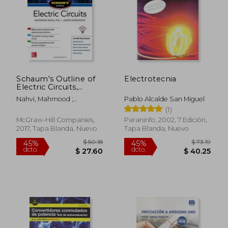
Schaum's Outline of
Electrotecnia
Electric Circuits,
Seventh Edition
Nahvi, Mahmood ;
Pablo Alcalde San Miguel
(Schaum's Outlines)
Edminister, Joseph
(1)
(en Inglés)
McGraw-Hill Companies,
Paraninfo, 2002, 7 Edición,
2017, Tapa Blanda, Nuevo
Tapa Blanda, Nuevo
$ 50.18
$ 73
45%
45%
dcto.
dcto.
$ 27.60
$ 40.