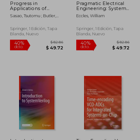
Progress in
Pragmatic Electrical
Applications of
Engineering: Systems
Boolean Functions
& Instruments (en
Sasao, Tsutomu ; Butler,
Eccles, William
(en Inglés)
Inglés)
Jon
Springer, 1 Edición, Tapa
Springer, 1 Edición, Tapa
Blanda, Nuevo
Blanda, Nuevo
$ 401.90
$ 190.
40%
40%
dcto.
dcto.
$ 241.14
$ 114.