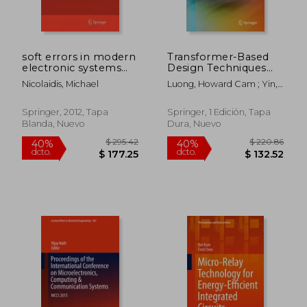
soft errors in modern
Transformer-Based
electronic systems
Design Techniques
(en Inglés)
for Oscillators and
Nicolaidis, Michael
Luong, Howard Cam ; Yin,
Frequency Dividers
Jun
(en Inglés)
Springer, 2012, Tapa
Springer, 1 Edición, Tapa
Blanda, Nuevo
Dura, Nuevo
$ 583.53
$ 190.
45%
40%
dcto.
dcto.
$ 320.94
$ 114.