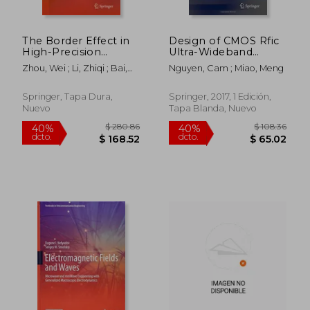
The Border Effect in
Design of CMOS Rfic
High-Precision
Ultra-Wideband
Measurement (en
Impulse Transmitters
Zhou, Wei ; Li, Zhiqi ; Bai,
Nguyen, Cam ; Miao, Meng
Inglés)
and Receivers (en
Lina
Inglés)
Springer, Tapa Dura,
Springer, 2017, 1 Edición,
Nuevo
Tapa Blanda, Nuevo
$ 252.27
$ 235.
45%
40%
dcto.
dcto.
$ 138.75
$ 141.