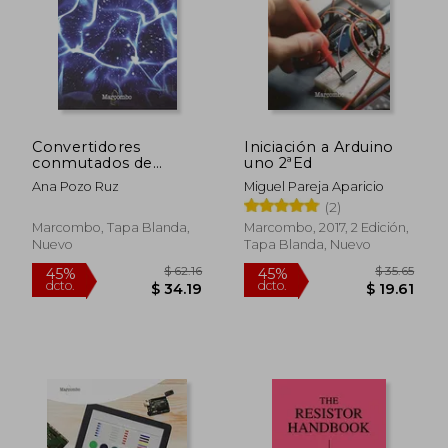
Convertidores
Iniciación a Arduino
conmutados de
uno 2ªEd
potencia. Test de
Ana Pozo Ruz
Miguel Pareja Aparicio
autoevaluación
(2)
(MARCOMBO
UNIVERSITARIA)
Marcombo, Tapa Blanda,
Marcombo, 2017, 2 Edición,
Nuevo
Tapa Blanda, Nuevo