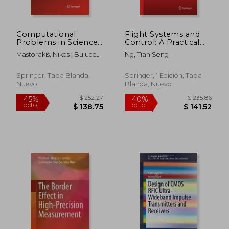
Computational
Flight Systems and
Problems in Science
Control: A Practical
and Engineering (en
Approach (en Inglés)
Mastorakis, Nikos ; Bulucea,
Ng, Tian Seng
Inglés)
Aida ; Tsekouras, George
Springer, Tapa Blanda,
Springer, 1 Edición, Tapa
Nuevo
Blanda, Nuevo
$ 280.86
$ 193.
40%
45%
dcto.
dcto.
$ 168.52
$ 106.