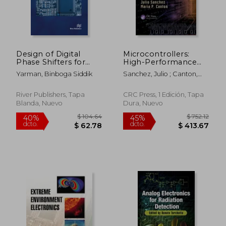
Design of Digital
Microcontrollers:
Phase Shifters for
High-Performance
Multipurpose
Systems and
Yarman, Binboga Siddik
Sanchez, Julio ; Canton,
Communication
Programming (en
Maria P.
$ 261.69
$ 752.
45%
45%
Systems (en Inglés)
Inglés)
dcto.
dcto.
$ 143.93
$ 413.
River Publishers, Tapa
CRC Press, 1 Edición, Tapa
Blanda, Nuevo
Dura, Nuevo