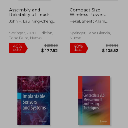
Assembly and
Compact Size
$ 205.86
$ 751
40%
45%
Reliability of Lead-
Wireless Power
dcto.
dcto.
$ 123.52
$ 413.
Free Solder Joints (en
Transfer Using
John H. Lau; Ning-Cheng
Hekal, Sherif ; Allam,
Inglés)
Defected Ground
Lee
Ahmed ; Abdel-Rahman,
Structures (en Inglés)
Adel B.
Springer, 2020, 1 Edición,
Springer, Tapa Blanda,
Tapa Dura, Nuevo
Nuevo