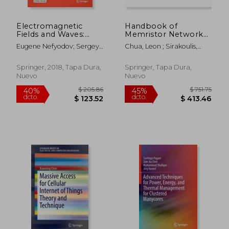
Electromagnetic
Handbook of
Fields and Waves:
Memristor Networks
Microwave and
(en Inglés)
Eugene Nefyodov; Sergey
Chua, Leon ; Sirakoulis,
Mmwave Engineering
Smolskiy
Georgios Ch ; Adamatzky,
With Generalized
Andrew
Macroscopic
Springer, 2018, Tapa Dura,
Springer, Tapa Dura,
Electrodynamics
Nuevo
Nuevo
(Textbooks in
Telecommunication
Engineering) (en
Inglés)