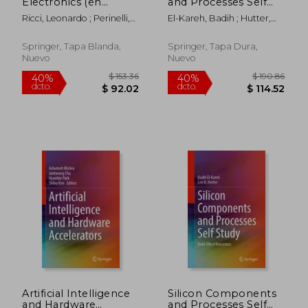
Electronics (en
and Processes Self
Inglés)
Study: Unit Processes
Ricci, Leonardo ; Perinelli,
El-Kareh, Badih ; Hutter,
and Process
Alessio ; Prevedelli, Marco
Lou N.
Integration (en
Inglés)
Springer, Tapa Blanda,
Springer, Tapa Dura,
Nuevo
Nuevo
$ 190.86
$ 130.
40%
40%
dcto.
dcto.
$ 114.52
$ 78.
Artificial Intelligence
Silicon Components
and Hardware
and Processes Self