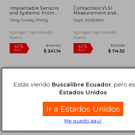
Implantable Sensors
Contactless VLSI
and Systems: From
Measurement and
Theory to Practice
Testing Techniques
Yang, Guang-Zhong
Sayil, Selahattin
(en Inglés)
(en Inglés)
$ 108.36
$ 326.
40%
45%
dcto.
dcto.
$ 65.02
$ 179.
Springer, Tapa Blanda,
Springer, Tapa Blanda,
Nuevo
Nuevo
Estás viendo
Buscalibre Ecuador
, pero e
Estados Unidos
Ir a Estados Unidos
Me quedo aquí