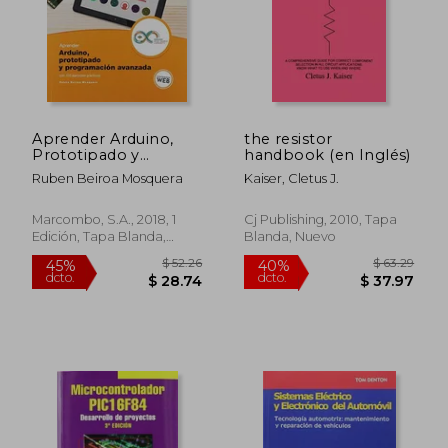
$ 62.16
$ 35.
45%
45%
dcto.
dcto.
$ 34.19
$ 19.
Aprender Arduino,
the resistor
Prototipado y
handbook (en Inglés)
Programacion
Ruben Beiroa Mosquera
Kaiser, Cletus J.
Avanzada con 100
Ejercicios Practicos
Marcombo, S.A., 2018, 1
Cj Publishing, 2010, Tapa
Edición, Tapa Blanda,
Blanda, Nuevo
Nuevo