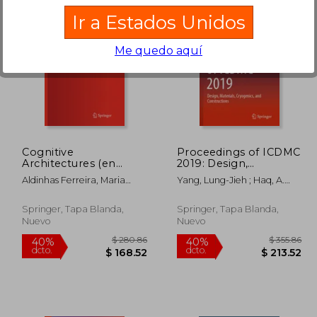
Ir a Estados Unidos
Me quedo aquí
316.34
$ 190.86
40%
40%
dcto.
dcto.
73.99
$ 114.52
Cognitive
Proceedings of ICDMC
Architectures (en
2019: Design,
Inglés)
Materials, Cryogenics,
Aldinhas Ferreira, Maria
Yang, Lung-Jieh ; Haq, A.
and Constructions (en
Isabel ; Silva Sequeira, João
Noorul ; Nagarajan, Lenin
Inglés)
; Ventura, Rodrigo
Springer, Tapa Blanda,
Springer, Tapa Blanda,
Nuevo
Nuevo