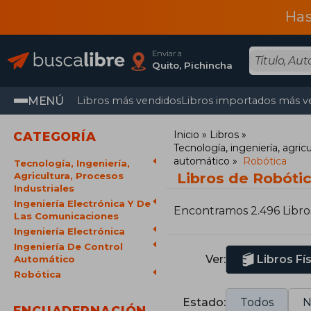
Has
Enviar a
Quito, Pichincha
MENÚ
Libros más vendidos
Libros importados más v
Inicio
Libros
CATEGORÍA
Tecnología, ingeniería, agricu
automático
Robótica
Tecnología, Ingeniería,
Libros de Robóti
Agricultura, Procesos
Industriales
Ingeniería Electrónica Y De
Encontramos 2.496 Libro
Las Comunicaciones
Ingeniería Electrónica
Ingeniería De Control
Ver:
Libros Fí
Automático
Robótica
Estado:
Todos
N
ENCUADERNACIÓN