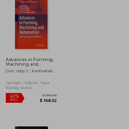
$ 355.86
$ 93.36
40%
dcto.
$ 213.52
$ 56.02
Advances in Forming,
Machining and
Automation: Select
Dixit, Uday S. ; Kanthababu,
Proceedings of Aimtdr
M. ; Ramesh Babu, A.
2021 (en Inglés)
Springer, 1 Edición, Tapa
Blanda, Nuevo