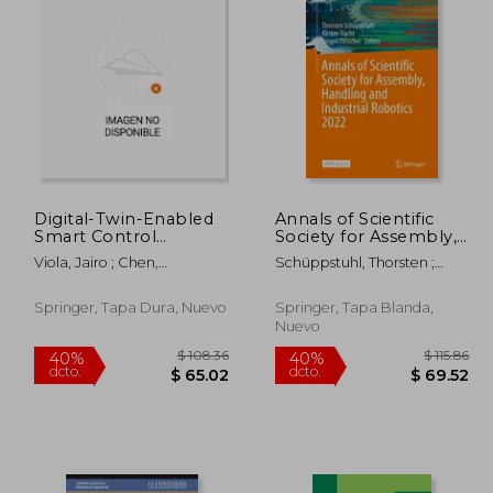
Digital-Twin-Enabled
Annals of Scientific
Smart Control
Society for Assembly,
 82.86
$ 235.86
40%
40%
Engineering: A
Handling and
dcto.
dcto.
49.72
$ 141.52
Viola, Jairo ; Chen,
Schüppstuhl, Thorsten ;
Framework and Case
Industrial Robotics
Yangquan
Tracht, Kirsten ; Fleischer,
Studies (en Inglés)
2022 (en Inglés)
Jürgen
Springer, Tapa Dura, Nuevo
Springer, Tapa Blanda,
Nuevo