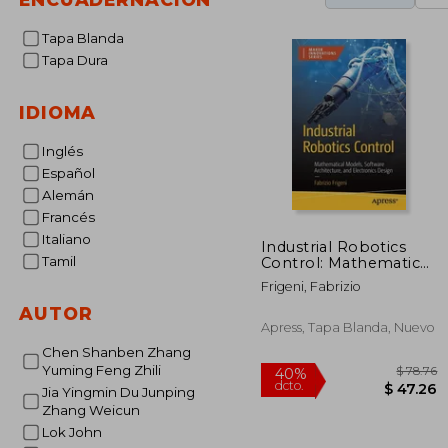
Tapa Blanda
Tapa Dura
IDIOMA
Inglés
Español
Alemán
Francés
Italiano
Industrial Robotics
Tamil
Control: Mathematical
Models, Software
Frigeni, Fabrizio
Architecture, and
Electronics Design (en
AUTOR
Inglés)
Apress, Tapa Blanda, Nuevo
Chen Shanben Zhang
Yuming Feng Zhili
Jia Yingmin Du Junping
Zhang Weicun
Lok John