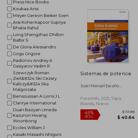
Press Nice Books
$
40%
Koubaa Anis
dcto.
$ 
Meyer Gereon Beiker Sven
Arai Kohei Kapoor Supriya
Bhatia Rahul
Long Shengzhao Dhillon
Balbir S
De Gloria Alessandro
Gogu Grigore
Radionov Andrey A
Gasiyarov Vadim R
Szewczyk Roman
Sistemas de potencia
Zieli&#324 Ski Cezary
Kaliczy&#324 Ska
Juan Manuel Escaño
Malgorzata
González, Arturo Andrade
Bensoussan A Lions J L
Ortíz
Paraninfo, 2021, Tapa
Clanrye International
Blanda, Nuevo
Duan Baoyan Umeda
Kazunori Hwang
Woonbong
Eccles William J
Kasaki Masashi Ishiguro