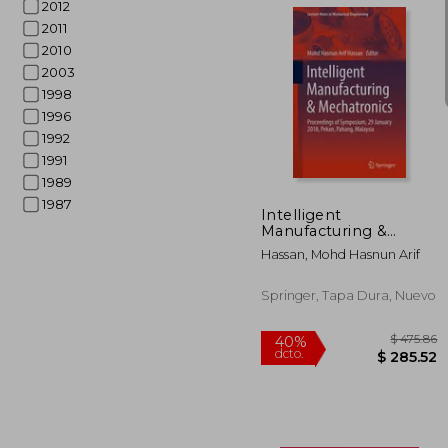
2012
2011
2010
2003
1998
1996
$ 
45%
1992
dcto.
$ 1
1991
1989
1987
Intelligent
Manufacturing &
Mechatronics:
Hassan, Mohd Hasnun Arif
Proceedings of
Symposium, 29
January 2018, Pekan,
Springer, Tapa Dura, Nuevo
Pahang, Malaysia (en
Inglés)