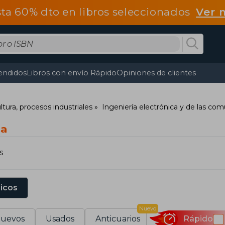
ta 60% dto en libros seleccionados
Ver 
endidos
Libros con envío Rápido
Opiniones de clientes
ltura, procesos industriales
Ingeniería electrónica y de las co
ca
s
sicos
Nuevo
uevos
Usados
Anticuarios
Rápido