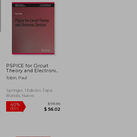
$ 160.86
$ 355.86
40%
dcto.
$ 96.52
$ 213.52
PSPICE for Circuit
Theory and Electronic
Devices (en Inglés)
Tobin, Paul
Springer, 1 Edición, Tapa
Blanda, Nuevo