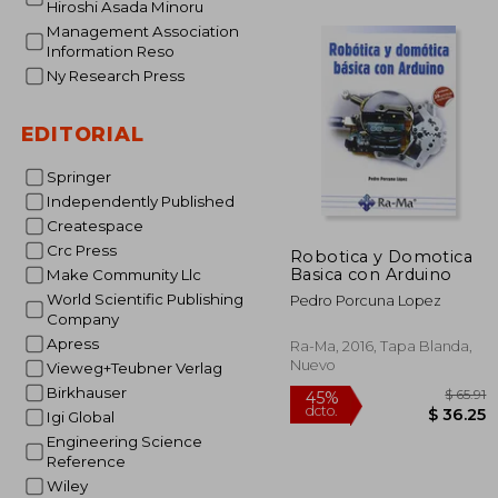
Hiroshi Asada Minoru
Management Association
Information Reso
$
45%
Ny Research Press
dcto.
$ 
EDITORIAL
Springer
Independently Published
Createspace
Crc Press
Robotica y Domotica
Basica con Arduino
Make Community Llc
World Scientific Publishing
Pedro Porcuna Lopez
Company
Apress
Ra-Ma, 2016, Tapa Blanda,
Nuevo
Vieweg+Teubner Verlag
Birkhauser
Igi Global
Engineering Science
Reference
Wiley