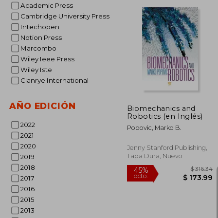
Academic Press
Cambridge University Press
Intechopen
Notion Press
45%
Marcombo
dcto.
$ 
Wiley Ieee Press
Wiley Iste
Clanrye International
AÑO EDICIÓN
Biomechanics and
Robotics (en Inglés)
2022
Popovic, Marko B.
2021
2020
Jenny Stanford Publishing,
Tapa Dura, Nuevo
2019
2018
2017
2016
2015
2013