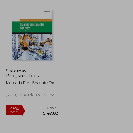
$ 77.75
$ 46.05
45%
dcto.
$ 42.76
$ 25.33
Sistemas
Programables
Avanzados
Mercado Fern&Aacute;Dez,
Jos&Eacute; Antonio
, 2019, Tapa Blanda, Nuevo