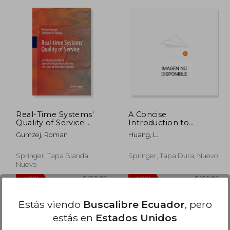
$ 65.91
$ 71.92
45%
45%
dcto.
dcto.
36.25
$ 39.56
Real-Time Systems'
A Concise
Quality of Service:
Introduction to
Introducing Quality of
Mechanics of Rigid
Gumzej, Roman
Huang, L.
Service Considerations
Bodies:
in the Life Cycle of
Multidisciplinary
Real-Time Systems
Engineering (en
Springer, Tapa Blanda,
Springer, Tapa Dura, Nuevo
(en Inglés)
Inglés)
Nuevo
Estás viendo
Buscalibre Ecuador
, pero
estás en
Estados Unidos