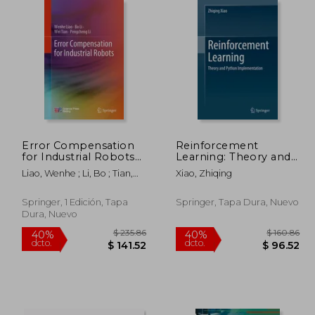
475.86
$ 280.86
40%
40%
dcto.
dcto.
85.52
$ 168.52
Error Compensation
Reinforcement
for Industrial Robots
Learning: Theory and
(en Inglés)
Python
Liao, Wenhe ; Li, Bo ; Tian,
Xiao, Zhiqing
Implementation (en
Wei
Inglés)
Springer, 1 Edición, Tapa
Springer, Tapa Dura, Nuevo
Dura, Nuevo