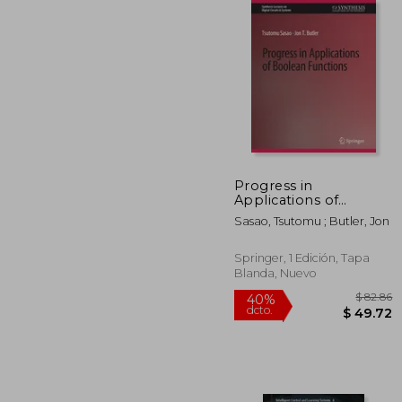
$ 
40%
dcto.
$ 2
Progress in
Applications of
Boolean Functions (en
Sasao, Tsutomu ; Butler, Jon
Inglés)
Springer, 1 Edición, Tapa
Blanda, Nuevo