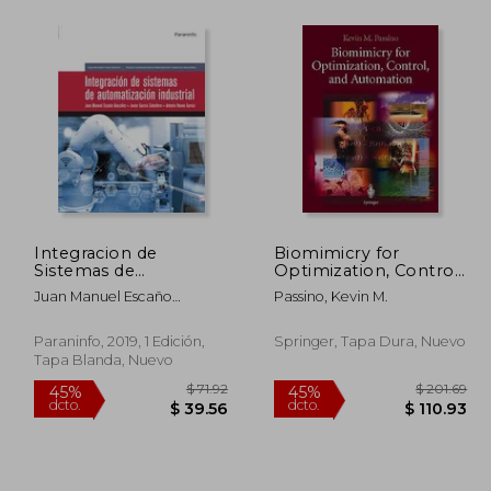
 73.88
$ 46.60
45%
45%
dcto.
dcto.
40.64
$ 25.63
Integracion de
Biomimicry for
Sistemas de
Optimization, Control
Automatizacion
and Automation (en
Juan Manuel Escaño
Passino, Kevin M.
Industrial
Inglés)
Gonzalez,Javier Garcia
Caballero,Antonio Nuevo
Paraninfo, 2019, 1 Edición,
Springer, Tapa Dura, Nuevo
Garcia
Tapa Blanda, Nuevo