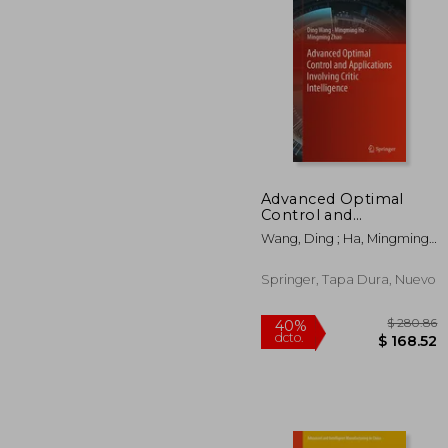
Advanced Optimal
Control and
$
40%
Applications Involving
dcto.
$ 
Wang, Ding ; Ha, Mingming ;
Critic Intelligence (en
Zhao, Mingming
Inglés)
Springer, Tapa Dura, Nuevo