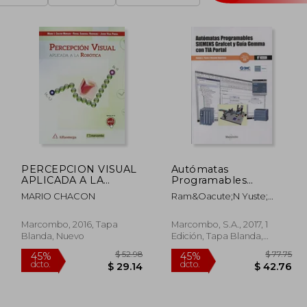
PERCEPCION VISUAL
Autómatas
APLICADA A LA
Programables
ROBOTICA
Siemens Grafcet y
MARIO CHACON
Ram&Oacute;N Yuste;
Guía Gemma con tia
Vicen&Ccedil; Guerrero
Portal
Marcombo, 2016, Tapa
Marcombo, S.A., 2017, 1
Blanda, Nuevo
Edición, Tapa Blanda,
Nuevo