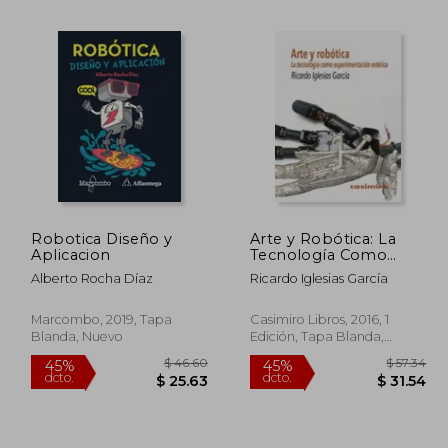
 78.76
$ 52.98
45%
45%
dcto.
dcto.
47.26
$ 29.14
Robotica Diseño y
Arte y Robótica: La
Aplicacion
Tecnología Como
Experimentación
Alberto Rocha Díaz
Ricardo Iglesias García
Estética
Marcombo, 2019, Tapa
Casimiro Libros, 2016, 1
Blanda, Nuevo
Edición, Tapa Blanda,
Nuevo