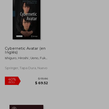
Cybernetic Avatar (en
Inglés)
$ 160.86
$ 280.86
40%
dcto.
$ 96.52
$ 168.52
Ishiguro, Hiroshi ; Ueno, Fuki ;
Tachibana, Eiki
Springer, Tapa Dura, Nuevo