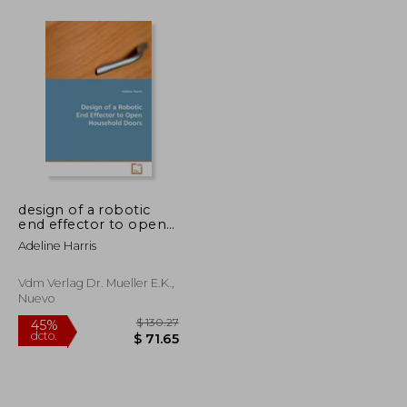
$ 57.34
$ 85.52
45%
dcto.
$ 31.54
$ 47.03
design of a robotic
end effector to open
household doors
Adeline Harris
Vdm Verlag Dr. Mueller E.k.,
Nuevo