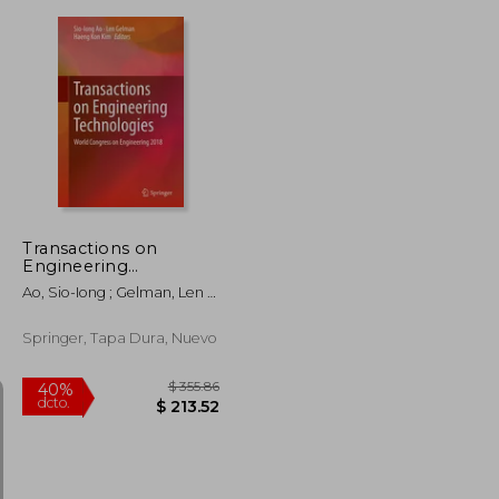
$ 201.69
$ 130.27
45%
dcto.
$ 110.93
$ 71.65
Transactions on
Engineering
Technologies: World
Ao, Sio-Iong ; Gelman, Len ;
Congress on
Kim, Haeng Kon
Engineering 2018 (en
Inglés)
Springer, Tapa Dura, Nuevo