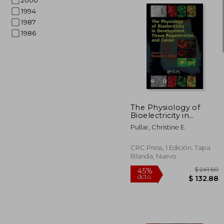
2000
1994
1987
1986
$
40%
dcto.
$ 1
The Physiology of
Bioelectricity in
Development, Tissue
Pullar, Christine E.
Regeneration and
Cancer (en Inglés)
CRC Press, 1 Edición, Tapa
Blanda, Nuevo