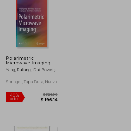
Polarimetric
Microwave Imaging
$ 355.86
$ 108.36
40%
(en Inglés)
dcto.
$ 213.52
$ 65.02
Yang, Ruliang ; Dai, Bowei ;
Tan, Lulu
Springer, Tapa Dura, Nuevo