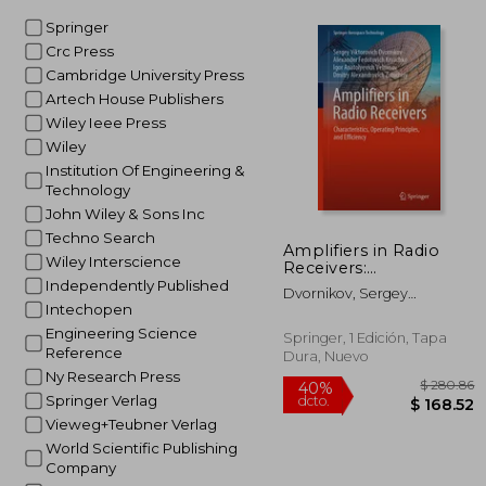
Springer
Crc Press
$ 
40%
Cambridge University Press
dcto.
$ 
Artech House Publishers
Wiley Ieee Press
Wiley
Institution Of Engineering &
Technology
John Wiley & Sons Inc
Techno Search
Amplifiers in Radio
Wiley Interscience
Receivers:
Characteristics,
Independently Published
Dvornikov, Sergey
Operating Principles,
Intechopen
Viktorovich ; Kryachko,
and Efficiency (en
Alexander Fedotovich ;
Engineering Science
Inglés)
Springer, 1 Edición, Tapa
Velmisov, Igor Anatolyevich
Reference
Dura, Nuevo
Ny Research Press
Springer Verlag
Vieweg+Teubner Verlag
World Scientific Publishing
Company