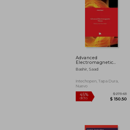
Advanced
Electromagnetic
$
40%
Waves (en Inglés)
dcto.
$ 1
Bashir, Saad
Intechopen, Tapa Dura,
Nuevo