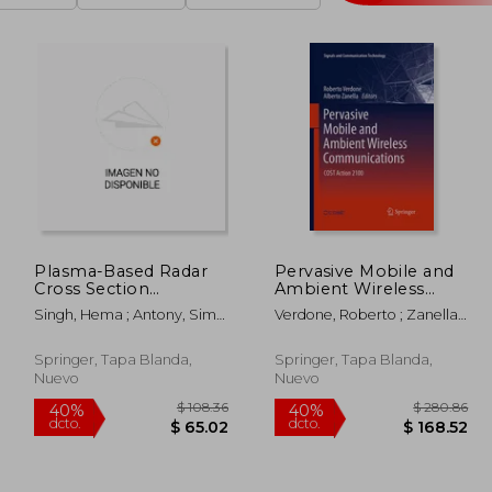
Plasma-Based Radar
Pervasive Mobile and
Cross Section
Ambient Wireless
Reduction (en Inglés)
Communications: Cost
Singh, Hema ; Antony, Simy
Verdone, Roberto ; Zanella,
Action 2100 (en Inglés)
; Jha, Rakesh Mohan
Alberto
Springer, Tapa Blanda,
Springer, Tapa Blanda,
Nuevo
Nuevo