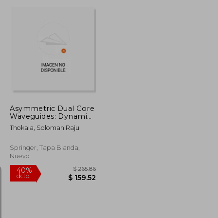
$ 130.86
$ 190.86
40%
dcto.
$ 78.52
$ 114.52
Asymmetric Dual Core
Waveguides: Dynamics
of Self-Similar Waves
Thokala, Soloman Raju
(en Inglés)
Springer, Tapa Blanda,
Nuevo