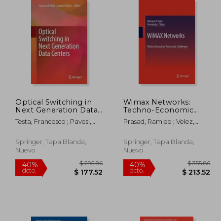
241.60
$ 300.86
45%
40%
dcto.
dcto.
32.88
$ 165.47
Optical Switching in
Wimax Networks:
Next Generation Data
Techno-Economic
Centers (en Inglés)
Vision and Challenges
Testa, Francesco ; Pavesi,
Prasad, Ramjee ; Velez,
(en Inglés)
Lorenzo
Fernando J.
Springer, Tapa Blanda,
Springer, Tapa Blanda,
Nuevo
Nuevo