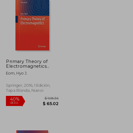
$ 269.46
$ 354.39
40%
dcto.
$ 161.68
$ 212.63
Primary Theory of
Electromagnetics
(Power Systems) (en
Eom, Hyo J.
Inglés)
Springer, 2016, 1 Edición,
Tapa Blanda, Nuevo