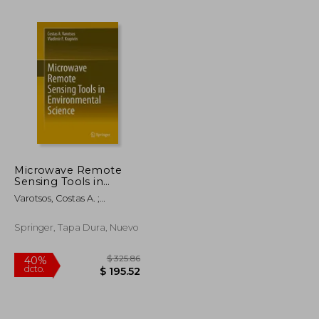
$ 280.86
$ 220.86
40%
dcto.
$ 168.52
$ 132.52
Microwave Remote
Sensing Tools in
Environmental
Varotsos, Costas A. ;
Science (en Inglés)
Krapivin, Vladimir F.
Springer, Tapa Dura, Nuevo