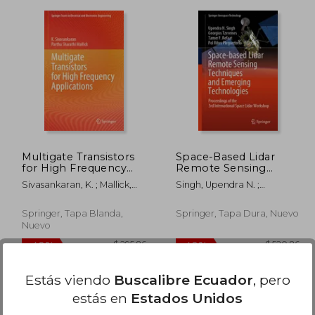
280.86
$ 235.86
40%
40%
dcto.
dcto.
68.52
$ 141.52
Multigate Transistors
Space-Based Lidar
for High Frequency
Remote Sensing
Applications (en
Techniques and
Sivasankaran, K. ; Mallick,
Singh, Upendra N. ;
Inglés)
Emerging
Partha Sharathi
Tzeremes, Georgios ; Refaat,
Technologies:
Tamer F.
Proceedings of the
Springer, Tapa Blanda,
Springer, Tapa Dura, Nuevo
3rd International
Nuevo
Space Lidar Workshop
(en Inglés)
Estás viendo
Buscalibre Ecuador
, pero
estás en
Estados Unidos