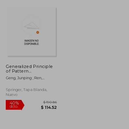
$ 190.86
$ 325.86
40%
dcto.
$ 114.52
$ 195.52
Generalized Principle
of Pattern
Multiplication and Its
Geng, Junping ; Ren,
Applications (en
Chaofan ; Wang, Kun
Inglés)
Springer, Tapa Blanda,
Nuevo