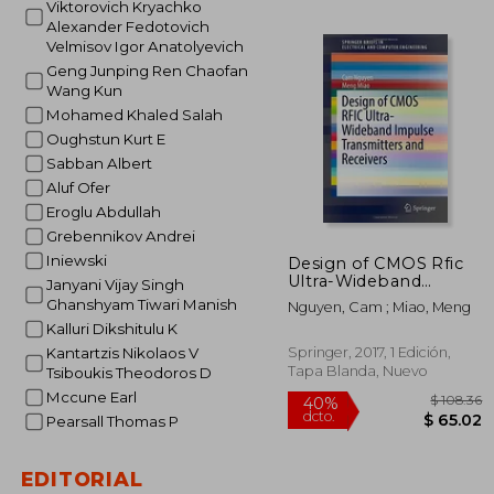
Viktorovich Kryachko
$ 
40%
Alexander Fedotovich
dcto.
$ 2
Velmisov Igor Anatolyevich
Geng Junping Ren Chaofan
Wang Kun
Mohamed Khaled Salah
Oughstun Kurt E
Sabban Albert
Aluf Ofer
Eroglu Abdullah
Grebennikov Andrei
Iniewski
Design of CMOS Rfic
Ultra-Wideband
Janyani Vijay Singh
Impulse Transmitters
Ghanshyam Tiwari Manish
Nguyen, Cam ; Miao, Meng
and Receivers (en
Kalluri Dikshitulu K
Inglés)
Springer, 2017, 1 Edición,
Kantartzis Nikolaos V
Tapa Blanda, Nuevo
Tsiboukis Theodoros D
Mccune Earl
Pearsall Thomas P
EDITORIAL