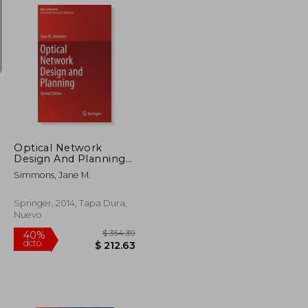
$ 520.86
$ 265.86
40%
dcto.
$ 312.52
$ 159.52
Optical Network
Design And Planning
(optical Networks) (en
Simmons, Jane M.
Inglés)
Springer, 2014, Tapa Dura,
Nuevo