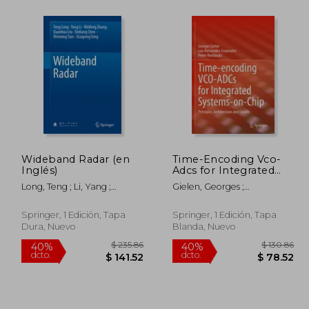
108.36
$ 175.86
40%
40%
dcto.
dcto.
65.02
$ 105.52
Wideband Radar (en
Time-Encoding Vco-
Inglés)
Adcs for Integrated
Systems-On-Chip:
Long, Teng ; Li, Yang ;
Gielen, Georges ;
Principles,
Zhang, Weifeng
Hernandez-Corporales, Luis
Architectures and
; Rombouts, Pieter
Circuits (en Inglés)
Springer, 1 Edición, Tapa
Springer, 1 Edición, Tapa
Dura, Nuevo
Blanda, Nuevo