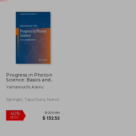
Progress in Photon
Science: Basics and
Applications (en
Yamanouchi, Kaoru
Inglés)
Springer, Tapa Dura, Nuevo