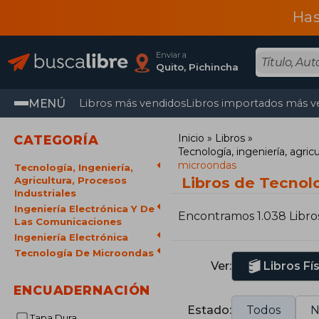
Has
Enviar a
Quito, Pichincha
MENÚ
Libros más vendidos
Libros importados más v
Inicio
Libros
CATEGORÍA
Tecnología, ingeniería, agricu
microondas
Tecnología, Ingeniería,
Libros de Tecnol
Agricultura, Procesos
Industriales
Ingeniería Electrónica Y De
Encontramos 1.038 Libro
Las Comunicaciones
Ingeniería Electrónica
Tecnología De Microondas
Ver:
Libros Fí
ENCUADERNACIÓN
Estado:
Todos
N
Tapa Dura