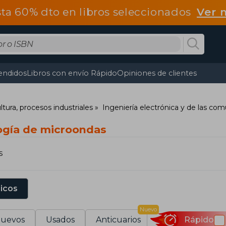
ta 60% dto en libros seleccionados
Ver 
endidos
Libros con envío Rápido
Opiniones de clientes
ltura, procesos industriales
Ingeniería electrónica y de las co
ogía de microondas
s
sicos
Nuevo
uevos
Usados
Anticuarios
Rápido