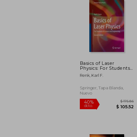
$ 
45%
dcto.
$ 1
Basics of Laser
Physics: For Students
of Science and
Renk, Karl F.
Engineering (en
Inglés)
Springer, Tapa Blanda,
Nuevo