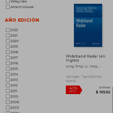
Wiley Iste
Artech House
AÑO EDICIÓN
$ 
40%
dcto.
$ 1
2022
2021
2020
2019
2018
Wideband Radar (en
2017
Inglés)
2016
Long, Teng ; Li, Yang ;
2015
Zhang, Weifeng
2014
Springer, Tapa Blanda,
2013
Nuevo
2012
2011
2010
2006
2003