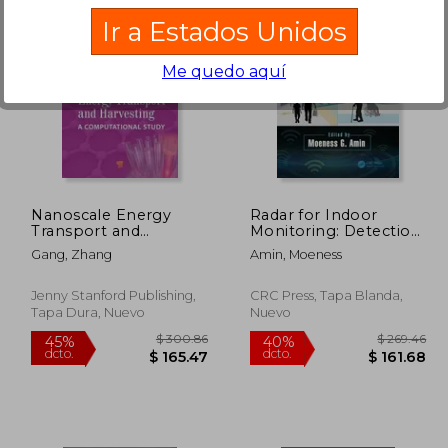
Ir a Estados Unidos
Me quedo aquí
 175.86
$ 295.86
40%
40%
dcto.
dcto.
05.52
$ 177.52
Nanoscale Energy
Radar for Indoor
Transport and
Monitoring: Detection,
Harvesting: A
Classification, and
Gang, Zhang
Amin, Moeness
Computational Study
Assessment (en
(en Inglés)
Inglés)
Jenny Stanford Publishing,
CRC Press, Tapa Blanda,
Tapa Dura, Nuevo
Nuevo