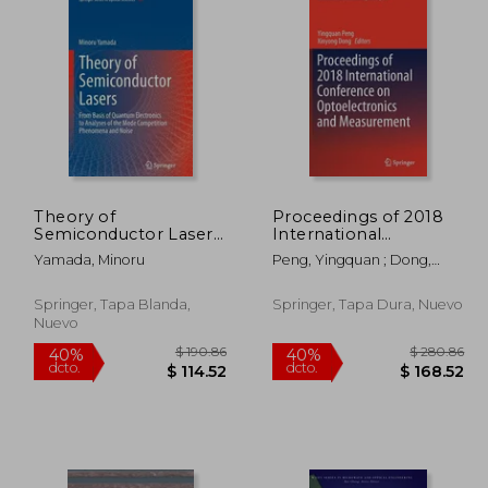
Theory of
Proceedings of 2018
Semiconductor Lasers:
International
 175.86
$ 295.86
40%
40%
From Basis of
Conference on
dcto.
dcto.
05.52
$ 177.52
Yamada, Minoru
Peng, Yingquan ; Dong,
Quantum Electronics
Optoelectronics and
Xinyong
to Analyses of the
Measurement (en
Mode Competition
Inglés)
Springer, Tapa Blanda,
Springer, Tapa Dura, Nuevo
Phenomena and
Nuevo
Noise (en Inglés)