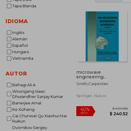
Tapa Blanda
IDIOMA
Inglés
Alemán
Español
Hungaro
Vietnamita
microwave
AUTOR
engineering
handbook volume 3
Smith,carpentier
Behagi Ali A
(en Inglés)
Woungang Isaac
Springer, Nuevo
Dhurandher Sanjay Kumar
Banerjee Amal
Ke Xizheng
Cai Chunwei Qu Xiaohui Mai
Ruikun
Dvornikov Sergey