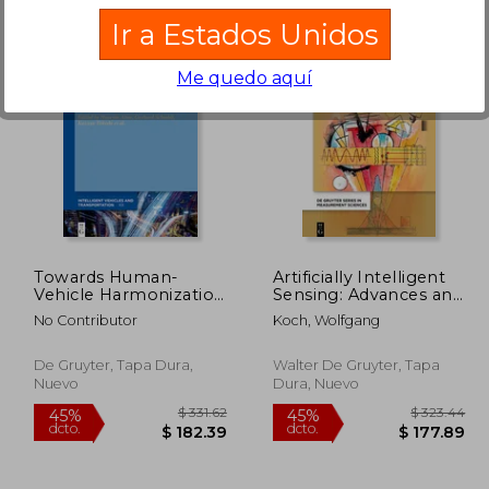
Ir a Estados Unidos
Me quedo aquí
 74.84
$ 40.86
40%
45%
dcto.
dcto.
44.90
$ 24.52
Towards Human-
Artificially Intelligent
Vehicle Harmonization
Sensing: Advances and
(en Inglés)
Applications (en
No Contributor
Koch, Wolfgang
Inglés)
De Gruyter, Tapa Dura,
Walter De Gruyter, Tapa
Nuevo
Dura, Nuevo