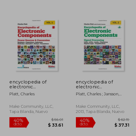
274.92
$ 281.38
45%
45%
dcto.
dcto.
151.21
$ 154.76
encyclopedia of
encyclopedia of
electronic
electronic
components (en
components volume
Platt, Charles
Platt, Charles ; Jansson,
Inglés)
2: diodes, transistors,
Fredrik
chips, light, heat, and
sound emitters (en
Make Community, LLC,
Make Community, LLC,
Inglés)
Tapa Blanda, Nuevo
2013, Tapa Blanda, Nuevo