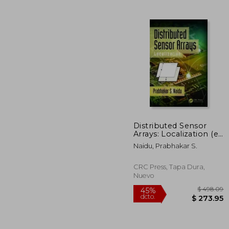
$ 
40%
dcto.
$ 1
Distributed Sensor
Arrays: Localization (en
Inglés)
Naidu, Prabhakar S.
CRC Press, Tapa Dura,
Nuevo