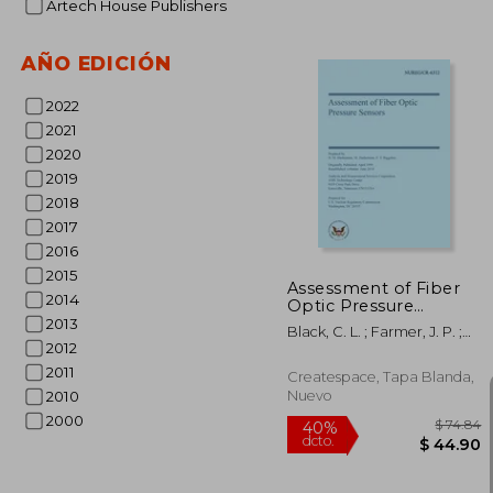
Artech House Publishers
AÑO EDICIÓN
2022
2021
$
2020
45%
dcto.
$ 3
2019
2018
2017
2016
2015
Assessment of Fiber
2014
Optic Pressure
Sensors (en Inglés)
2013
Black, C. L. ; Farmer, J. P. ;
2012
Hashemian, H. M.
2011
Createspace, Tapa Blanda,
Nuevo
2010
2000