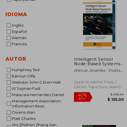
IDIOMA
Inglés
Español
Alemán
Francés
AUTOR
Intelligent Sensor
Node-Based Systems:
Applications in
Humphrey Ted
Ahirwar, Anamika ; Shukla,
Engineering and
Piyush Kumar ; Shukla,
Kanoun Olfa
Science (en Inglés)
Prashant Kumar
Apple Academic Press, 1
Webster John G Eren Halit
Edición, Tapa Dura, Nuevo
Al Turjman Fadi
Malacara Hernandez Daniel
Management Association
Information Reso
Owens Alan
Platt Charles
$ 
40%
dcto.
$ 1
Wu Zhishen Zhang Jian