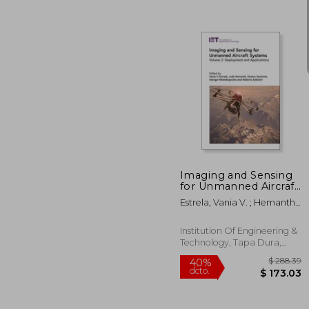
$
40%
dcto.
$ 
Imaging and Sensing
for Unmanned Aircraft
Systems: Deployment
Estrela, Vania V. ; Hemanth,
and Applications (en
Jude ; Saotome, Osamu
Inglés)
Institution Of Engineering &
Technology, Tapa Dura,
Nuevo