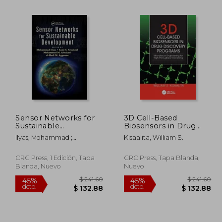
Sensor Networks for
3D Cell-Based
Sustainable
Biosensors in Drug
498.09
$ 159.43
45%
45%
Development (en
Discovery Programs:
dcto.
dcto.
Ilyas, Mohammad ;
Kisaalita, William S.
73.95
$ 87.69
Inglés)
Microtissue
Alwakeel, Sami S. ;
Engineering for High
Alwakeel, Mohammed M.
Throughput
CRC Press, 1 Edición, Tapa
CRC Press, Tapa Blanda,
Screening (en Inglés)
Blanda, Nuevo
Nuevo