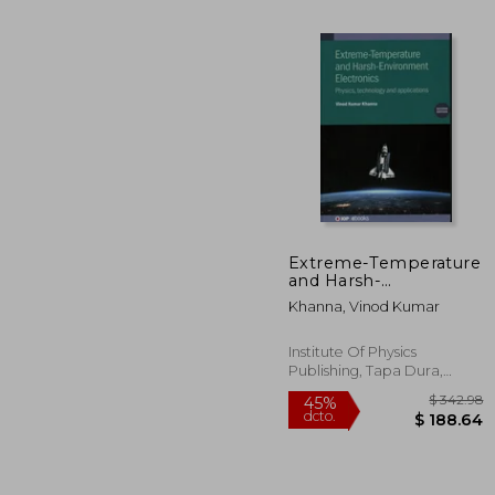
Extreme-Temperature
and Harsh-
$ 
45%
Environment
dcto.
Khanna, Vinod Kumar
$ 2
Electronics (Second
Edition): Physics,
technology and
Institute Of Physics
applications (en
Publishing, Tapa Dura,
Inglés)
Nuevo