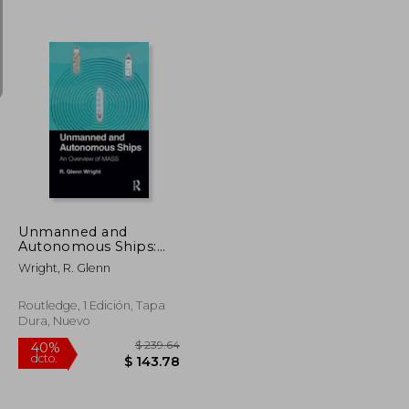
$ 293.80
$ 294.97
45%
dcto.
$ 161.59
$ 162.24
Unmanned and
Autonomous Ships:
An Overview of Mass
Wright, R. Glenn
(en Inglés)
Routledge, 1 Edición, Tapa
Dura, Nuevo