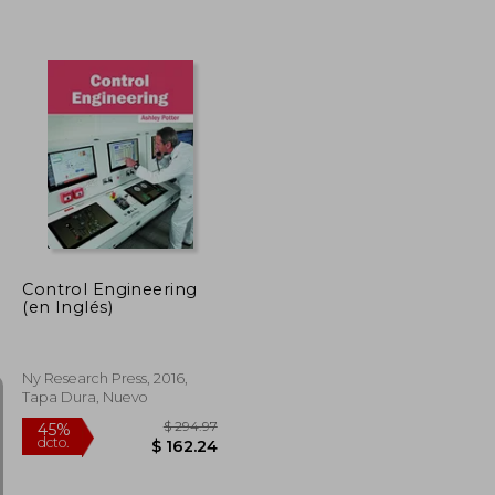
$ 62.19
$ 79.99
40%
dcto.
$ 37.31
$ 47.99
Control Engineering
(en Inglés)
Ny Research Press, 2016,
Tapa Dura, Nuevo