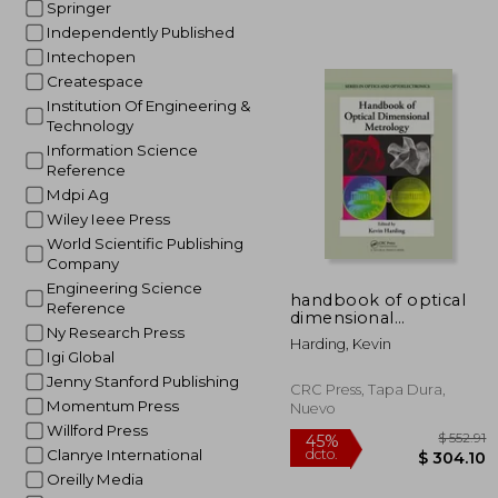
Springer
$ 
45%
dcto.
Independently Published
$ 
Intechopen
Createspace
Institution Of Engineering &
Technology
Information Science
Reference
Mdpi Ag
Wiley Ieee Press
World Scientific Publishing
Company
Engineering Science
handbook of optical
Reference
dimensional
Ny Research Press
metrology (en Inglés)
Harding, Kevin
Igi Global
Jenny Stanford Publishing
CRC Press, Tapa Dura,
Momentum Press
Nuevo
Willford Press
Clanrye International
Oreilly Media