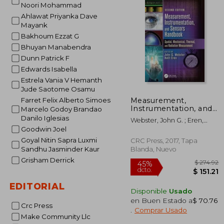
Noori Mohammad
Ahlawat Priyanka Dave
Mayank
Bakhoum Ezzat G
Bhuyan Manabendra
Dunn Patrick F
Edwards Isabella
Estrela Vania V Hemanth
Jude Saotome Osamu
Measurement,
Farret Felix Alberto Simoes
Instrumentation, and
Marcelo Godoy Brandao
Sensors Handbook:
Danilo Iglesias
Webster, John G. ; Eren,
Spatial, Mechanical,
Halit
Goodwin Joel
Thermal, and
Radiation
Goyal Nitin Sapra Luxmi
CRC Press, 2017, Tapa
Measurement (en
Sandhu Jasminder Kaur
Blanda, Nuevo
Inglés)
Grisham Derrick
EDITORIAL
Disponible
Usado
en Buen Estado a
$ 70.76
Crc Press
.
Comprar Usado
Make Community Llc