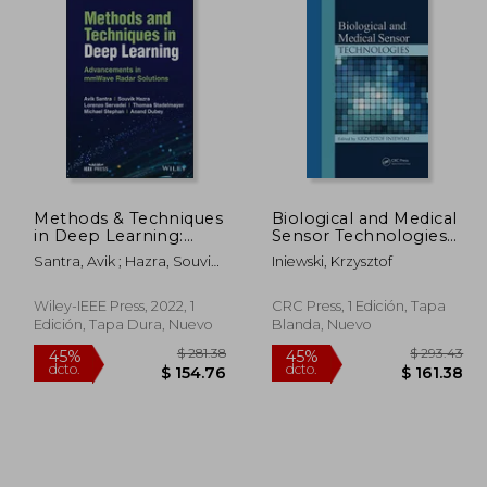
Methods & Techniques
Biological and Medical
in Deep Learning:
Sensor Technologies
Advancements in
(en Inglés)
Santra, Avik ; Hazra, Souvik ;
Iniewski, Krzysztof
Mmwave Radar
Servadei, Lorenzo
Solutions (en Inglés)
Wiley-IEEE Press, 2022, 1
CRC Press, 1 Edición, Tapa
Edición, Tapa Dura, Nuevo
Blanda, Nuevo