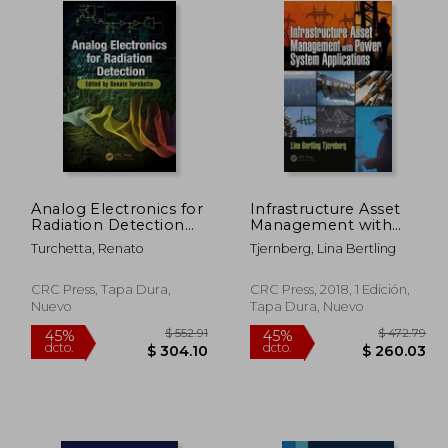
Analog Electronics for
Infrastructure Asset
Radiation Detection
Management with
(en Inglés)
Power System
Turchetta, Renato
Tjernberg, Lina Bertling
Applications (en
Inglés)
CRC Press, Tapa Dura,
CRC Press, 2018, 1 Edición,
Nuevo
Tapa Dura, Nuevo
258.34
$ 552.91
45%
45%
dcto.
dcto.
55.00
$ 304.10