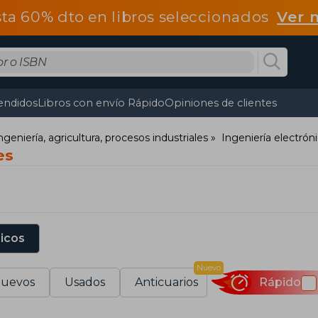
ta 60% dto en libros seleccionados
Ver 
endidos
Libros con envío Rápido
Opiniones de clientes
ngeniería, agricultura, procesos industriales
Ingeniería electrón
es
sicos
Nuevo
uevos
Usados
Anticuarios
Rápido