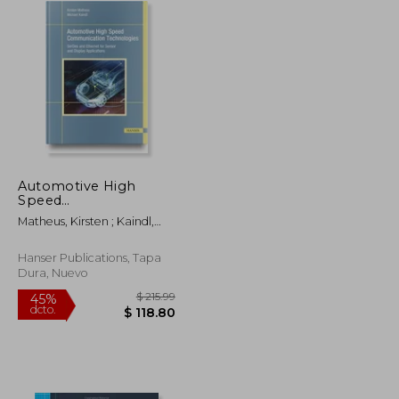
Automotive High
Speed
Communication
Matheus, Kirsten ; Kaindl,
Technologies: Serdes
Michael
and Ethernet for
Sensor and Display
Hanser Publications, Tapa
Applications (en
Dura, Nuevo
Inglés)
$ 472.79
$ 215.99
45%
dcto.
$ 260.03
$ 118.80