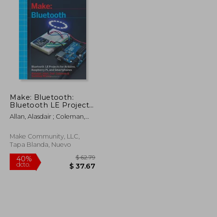
Make: Bluetooth:
Bluetooth LE Projects
with Arduino,
Allan, Alasdair ; Coleman,
Raspberry Pi, and
Don ; Mistry, Sandeep
Smartphones (en
Inglés)
Make Community, LLC,
Tapa Blanda, Nuevo