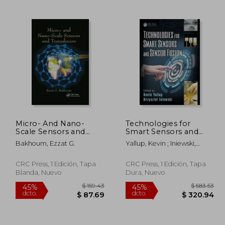
288.39
$ 331.62
45%
45%
dcto.
dcto.
73.03
$ 182.39
Micro- And Nano-
Technologies for
Scale Sensors and
Smart Sensors and
Transducers (en
Sensor Fusion (en
Bakhoum, Ezzat G.
Yallup, Kevin ; Iniewski,
Inglés)
Inglés)
Krzysztof
CRC Press, 1 Edición, Tapa
CRC Press, 1 Edición, Tapa
Blanda, Nuevo
Dura, Nuevo