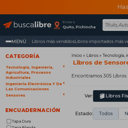
Has
Enviar a
Quito, Pichincha
MENÚ
Libros más vendidos
Libros importados más v
Inicio
Libros
Tecnología, i
CATEGORÍA
Libros de Sensor
Tecnología, Ingeniería,
Agricultura, Procesos
Encontramos 305 Libros
Industriales
Ingeniería Electrónica Y De
Las Comunicaciones
Sensores
Ver:
Libros Fí
ENCUADERNACIÓN
Estado:
Todos
N
Tapa Dura
Tapa Blanda