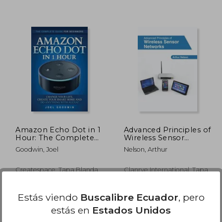
 552.91
$ 56.01
40%
40%
dcto.
dcto.
04.10
$ 33.61
Amazon Echo Dot in 1
Advanced Principles of
Hour: The Complete
Wireless Sensor
Guide for Beginners -
Networks (en Inglés)
Goodwin, Joel
Nelson, Arthur
Change Your Life,
Create Your Smart
Home and Do
Createspace, Tapa Blanda,
Clanrye International, Tapa
Anything with Alexa!
Nuevo
Dura, Nuevo
(en Inglés)
Estás viendo
Buscalibre Ecuador
, pero
estás en
Estados Unidos