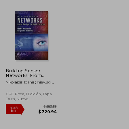
$ 323.44
$ 239.64
40%
dcto.
$ 177.89
$ 143.78
Building Sensor
Networks: From
Design to Applications
Nikolaidis, Ioanis ; Iniewski,
(en Inglés)
Krzysztof
CRC Press, 1 Edición, Tapa
Dura, Nuevo