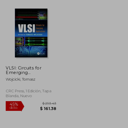
VLSI: Circuits for
Emerging
$ 583.53
$ 583.53
45%
Applications (en
dcto.
Wojcicki, Tomasz
$ 320.94
$ 320.94
Inglés)
CRC Press, 1 Edición, Tapa
Blanda, Nuevo