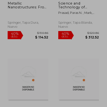
Metallic
Science and
Nanostructures: From
Technology of
Controlled Synthesis
Polymers and
Prasad, Paras N. ; Mark,
to Applications
Advanced Materials:
James E. ; Kandil, Sherif H.
Emerging
Technologies and
Springer, Tapa Dura,
Springer, Tapa Blanda,
Business
Nuevo
Nuevo
Opportunities (en
Inglés)