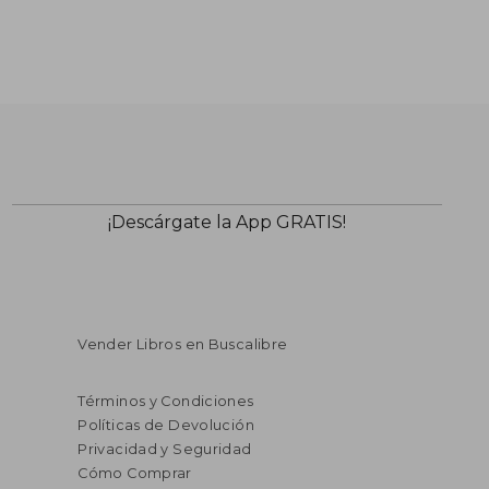
$ 252.27
$ 190.
45%
40%
dcto.
dcto.
¡Descárgate la App GRATIS!
$ 138.75
$ 114.