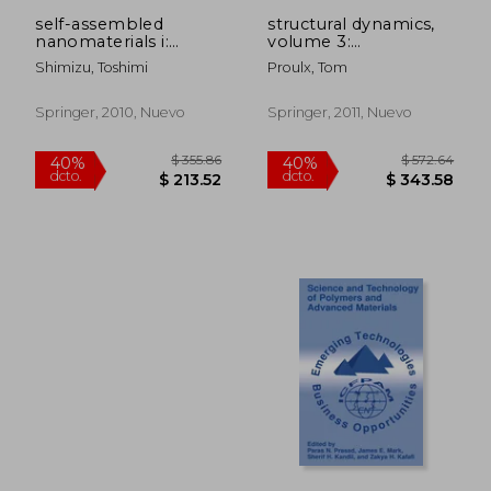
self-assembled
structural dynamics,
nanomaterials i:
volume 3:
nanofibers (en Inglés)
proceedings of the
Shimizu, Toshimi
Proulx, Tom
28th imac, a
conference on
structural dynamics,
Springer, 2010, Nuevo
Springer, 2011, Nuevo
2010 (en Inglés)
$ 489.39
$ 355.
40%
40%
dcto.
dcto.
$ 293.63
$ 213.