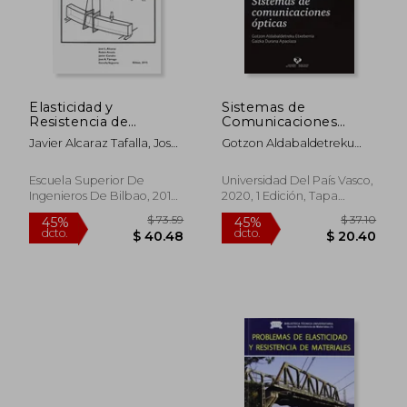
Elasticidad y
Sistemas de
Resistencia de
Comunicaciones
Materiales
Opticas
Javier Alcaraz Tafalla, José
Gotzon Aldabaldetreku
Luis^Ansola Loyola,
Etxeberria; Gaizka Durana
Rubén^Canales Abaitua
Apaolaza
Escuela Superior De
Universidad Del País Vasco,
Ingenieros De Bilbao, 2012,
2020, 1 Edición, Tapa
Tapa Blanda, Nuevo
Blanda, Nuevo
$ 73.59
$ 37.
45%
45%
dcto.
dcto.
$ 40.48
$ 20.