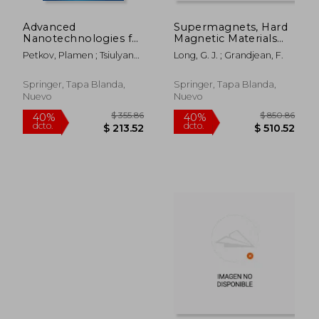
Advanced
Supermagnets, Hard
Nanotechnologies for
Magnetic Materials
Detection and
(en Inglés)
Petkov, Plamen ; Tsiulyanu,
Long, G. J. ; Grandjean, F.
Defence Against Cbrn
Dumitru ; Popov, Cyril
Agents (en Inglés)
Springer, Tapa Blanda,
Springer, Tapa Blanda,
Nuevo
Nuevo
$ 999.39
$ 576.
40%
45%
dcto.
dcto.
$ 599.63
$ 317.