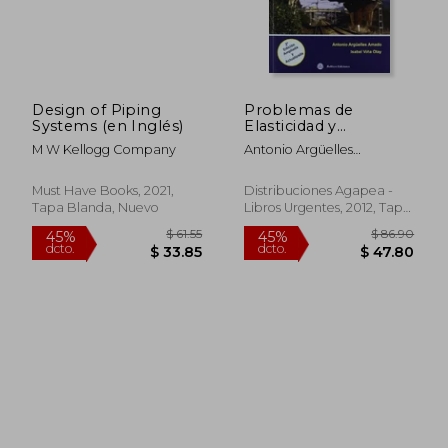
Design of Piping
Problemas de
Systems (en Inglés)
Elasticidad y
Resistencia de
M W Kellogg Company
Antonio Argüelles
Materiales 2 ed. **
Amado,Isabel Viña Olay
Bellisco
Must Have Books, 2021,
Distribuciones Agapea -
Tapa Blanda, Nuevo
Libros Urgentes, 2012, Tapa
Blanda, Nuevo