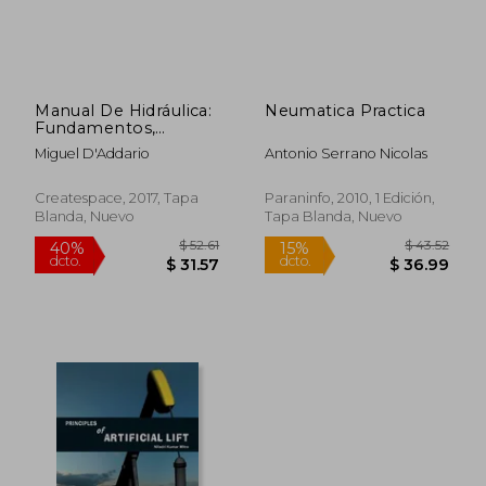
$ 61.55
$ 86.
45%
45%
dcto.
dcto.
$ 33.85
$ 47.
Manual De Hidráulica:
Neumatica Practica
Fundamentos,
Aplicaciones Y
Miguel D'Addario
Antonio Serrano Nicolas
Ejercicios (spanish
Edition)
Createspace, 2017, Tapa
Paraninfo, 2010, 1 Edición,
Blanda, Nuevo
Tapa Blanda, Nuevo