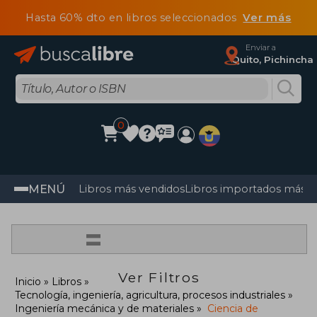
Hasta 60% dto en libros seleccionados
Ver más
Enviar a
Quito, Pichincha
0
MENÚ
Libros más vendidos
Libros importados más v
=
Ver Filtros
Inicio
Libros
Tecnología, ingeniería, agricultura, procesos industriales
Ingeniería mecánica y de materiales
Ciencia de