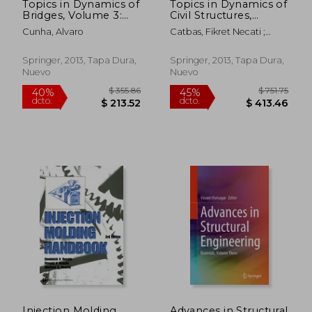
Topics in Dynamics of
Topics in Dynamics of
$ 355.86
$ 572.
40%
40%
Bridges, Volume 3:
Civil Structures,
dcto.
dcto.
$ 213.52
$ 343.
Proceedings of the
Volume 4:
Cunha, Alvaro
Catbas, Fikret Necati ;
31st Imac, a
Proceedings of the
Pakzad, Shamim ; Racic,
Conference on
31st Imac, a
Vitomir
Structural Dynamics,
Conference on
Springer, 2013, Tapa Dura,
Springer, 2013, Tapa Dura,
2013 (en Inglés)
Structural Dynamics,
Nuevo
Nuevo
2013 (en Inglés)
Injection Molding
Advances in Structural