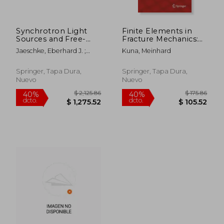
Synchrotron Light
Finite Elements in
Sources and Free-
Fracture Mechanics:
Electron Lasers:
Theory - Numerics -
Jaeschke, Eberhard J. ;
Kuna, Meinhard
Accelerator Physics,
Applications (en
Khan, Shaukat ; Schneider,
Instrumentation and
Inglés)
Jochen R.
Science Applications
Springer, Tapa Dura,
Springer, Tapa Dura,
(en Inglés)
Nuevo
Nuevo
$ 66.69
$ 98.
45%
40%
dcto.
dcto.
$ 36.68
$ 59.