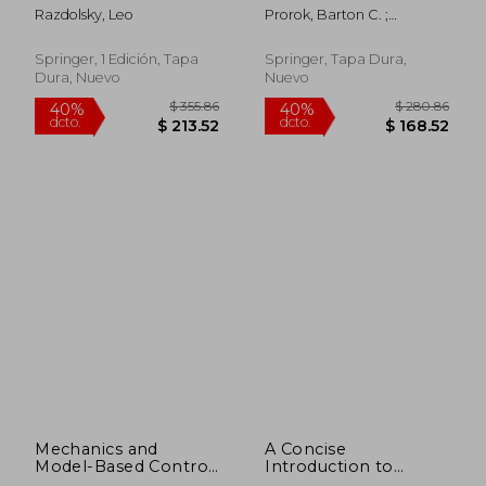
Engineering: Creep
Volume 5:
Razdolsky, Leo
Prorok, Barton C. ;
and Structural Fire
Proceedings of the
Starman, Lavern
Resistance (en Inglés)
2015 Annual
Conference on
Springer, 1 Edición, Tapa
Springer, Tapa Dura,
Experimental and
Dura, Nuevo
Nuevo
Applied Mechanics
(en Inglés)
$ 108.36
$ 355.
40%
40%
dcto.
dcto.
$ 65.02
$ 213.
Mechanics and
A Concise
Model-Based Control
Introduction to
of Advanced
Mechanics of Rigid