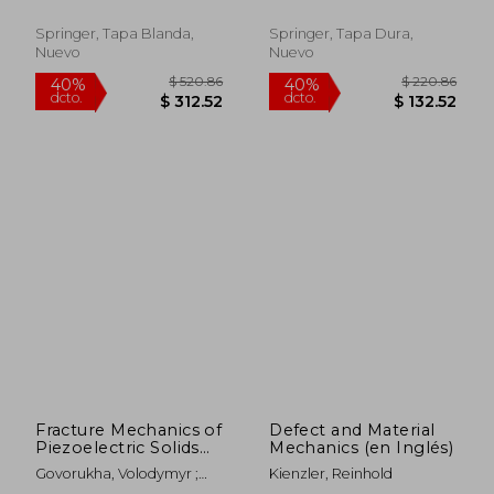
Akira
Consequences and
Applications (en
Springer, Tapa Blanda,
Springer, Tapa Dura,
Inglés)
Nuevo
Nuevo
$ 252.27
$ 160.
45%
40%
dcto.
dcto.
$ 138.75
$ 96.
Fracture Mechanics of
Defect and Material
Piezoelectric Solids
Mechanics (en Inglés)
with Interface Cracks
Govorukha, Volodymyr ;
Kienzler, Reinhold
(en Inglés)
Kamlah, Marc ; Loboda,