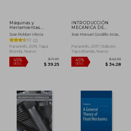
Máquinas y
INTRODUCCIÓN
Herramientas.
MECANICA DE
Procesos y Cálculos
FLUIDOS
Jose Roldan Viloria
Jose Manuel Gordillo Arias
Mecánicos
$ 60.57
$ 53.
De Saavedra; Guillaume
45%
45%
(2)
dcto.
dcto.
$ 33.31
$ 29.
Riboux Acher; Juan Manuel
Paraninfo, 2019, Tapa
Paraninfo, 2017, 1 Edición,
Fernandez Garc&Iacute;A
Blanda, Nuevo
Tapa Blanda, Nuevo