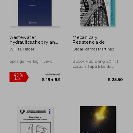
wastewater
Mecánica y
hydraulics,theory and
Resistencia de
practice
Materiales
Willi H. Hager
Oscar Ramos Martinez
Springer Verlag, Nuevo
Bubok Publishing, 2014, 1
Edición, Tapa Blanda,
Nuevo
$ 324.39
40%
dcto.
$ 194.63
$ 25.