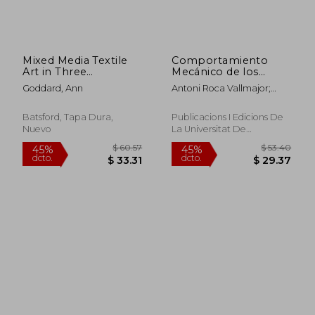
Mixed Media Textile
Comportamiento
$ 96.09
$ 80.
45%
45%
Art in Three
Mecánico de los
dcto.
dcto.
$ 52.85
$ 44.
Dimensions (en
Materiales. Volumen
Goddard, Ann
Antoni Roca Vallmajor;
Inglés)
1: Conceptos
Carlos Núñez Alvarez; Jordi
Fundamentales: 254
Jorba I Peiró
(Textos Docents)
Batsford, Tapa Dura,
Publicacions I Edicions De
Nuevo
La Universitat De
Barcelona, 2012, 1 Edición,
Tapa Blanda, Nuevo