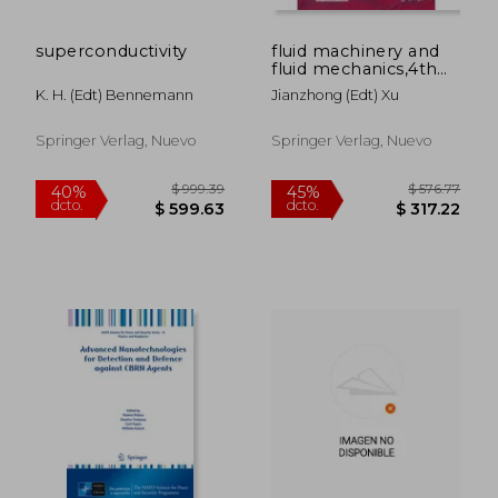
superconductivity
fluid machinery and
fluid mechanics,4th
international
K. H. (edt) Bennemann
Jianzhong (edt) Xu
symposium (4th
isfmfe)
Springer Verlag, Nuevo
Springer Verlag, Nuevo
$ 280.86
$ 1,675
40%
40%
dcto.
dcto.
$ 168.52
$ 1,005.