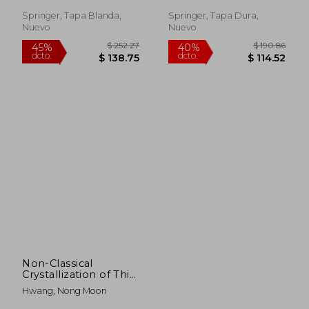
Volodymyr
Springer, Tapa Blanda,
Springer, Tapa Dura,
Nuevo
Nuevo
$ 280.86
$ 325.
40%
40%
dcto.
dcto.
$ 168.52
$ 195.
Non-Classical
Crystallization of Thin
Films and
Hwang, Nong Moon
Nanostructures in
CVD and Pvd