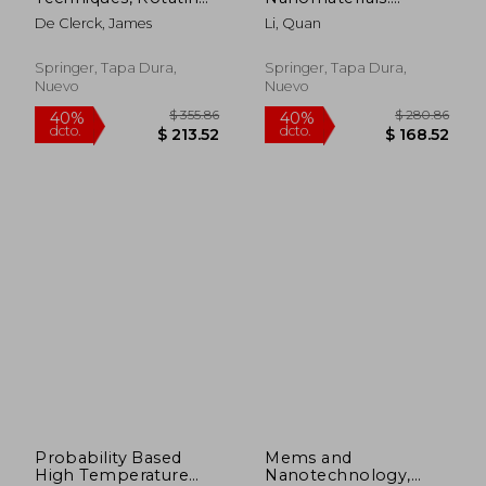
Machinery, and
Preparation,
De Clerck, James
Li, Quan
Acoustics, Volume 8:
Properties, and
Proceedings of the
Applications (en
33rd Imac, a
Inglés)
Springer, Tapa Dura,
Springer, Tapa Dura,
Conference and
Nuevo
Nuevo
Exposition on
Structural Dynamics
(en Inglés)
$ 160.86
$ 355.
40%
40%
dcto.
dcto.
$ 96.52
$ 213.
Probability Based
Mems and
High Temperature
Nanotechnology,