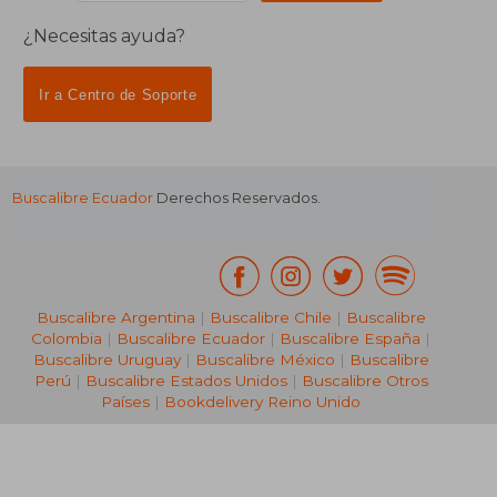
$ 190.86
40%
Libro de Reclamaciones
dcto.
$ 114.52
Lista de autores
Incentivo a la Lectura
Libros Recomendados
Suscríbete para recibir ofertas y
promociones
¿Necesitas ayuda?
Ir a Centro de Soporte