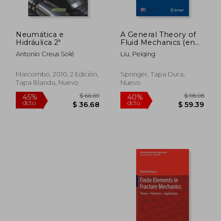
Neumática e
A General Theory of
Hidráulica 2ª
Fluid Mechanics (en
Inglés)
Antonio Creus Solé
Liu, Peiqing
Marcombo, 2010, 2 Edición,
Springer, Tapa Dura,
Tapa Blanda, Nuevo
Nuevo
$ 71.37
$ 62.
45%
45%
dcto.
dcto.
$ 39.25
$ 34.