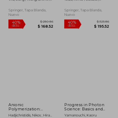
Hitozukuri
M.
Abraham ; Saito, Kozo
Perspective (en
Inglés)
Springer, Tapa Blanda,
Springer, Tapa Blanda,
Nuevo
Nuevo
$ 355.86
$ 280.
40%
40%
dcto.
dcto.
$ 213.52
$ 168.
Anionic
Progress in Photon
Polymerization:
Science: Basics and
Principles, Practice,
Applications (en
Hadjichristidis, Nikos ; Hirao,
Yamanouchi, Kaoru
Strength,
Inglés)