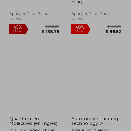
Huang, L.
Engineering Systems
Bodies:
Multidisciplinary
Engineering (en
Springer, Tapa Blanda,
Springer, Tapa Dura,
Inglés)
Nuevo
Nuevo
$ 355.86
$ 280.
40%
40%
dcto.
dcto.
$ 213.52
$ 168.
Quantum Dot
Automotive Painting
Molecules (en Inglés)
Technology: A
Monozukuri-
Wu, Jiang ; Wang, Zhiming
Toda, Kimio ; Salazar,