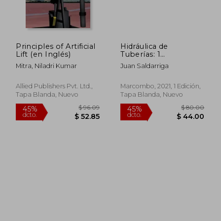
$ 52.61
$ 43.
40%
15%
dcto.
dcto.
$ 31.57
$ 36.
Principles of Artificial
Hidráulica de
Lift (en Inglés)
Tuberías: 1
(Alfaomega)
Mitra, Niladri Kumar
Juan Saldarriga
Allied Publishers Pvt. Ltd.,
Marcombo, 2021, 1 Edición,
Tapa Blanda, Nuevo
Tapa Blanda, Nuevo