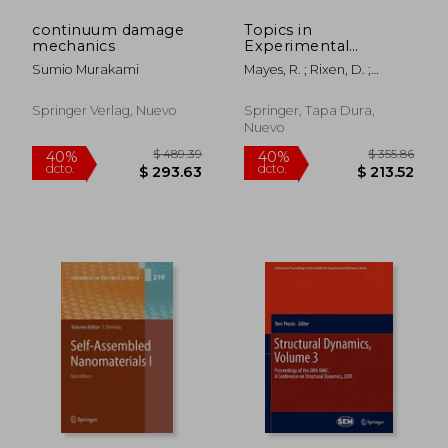
continuum damage
Topics in
mechanics
Experimental
Dynamics
Sumio Murakami
Mayes, R. ; Rixen, D. ;
Substructuring and
Griffith, D. T.
Wind Turbine
Dynamics, Volume 2:
Springer Verlag, Nuevo
Springer, Tapa Dura,
Proceedings of the
Nuevo
30th Imac, a
Conference on
Structural Dynamics,
(en Inglés)
$ 355.86
$ 850.
40%
40%
dcto.
dcto.
$ 213.52
$ 510.