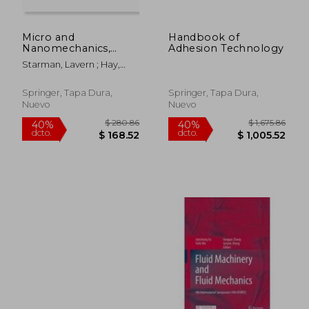
Micro and
Handbook of
Nanomechanics,
Adhesion Technology
Volume 5:
Starman, Lavern ; Hay,
Proceedings of the
Jenny
2017 Annual
Conference on
Springer, Tapa Dura,
Springer, Tapa Dura,
Experimental and
Nuevo
Nuevo
Applied Mechanics
(en Inglés)
$ 2,125.86
$ 175.
40%
40%
dcto.
dcto.
$ 1,275.52
$ 105.