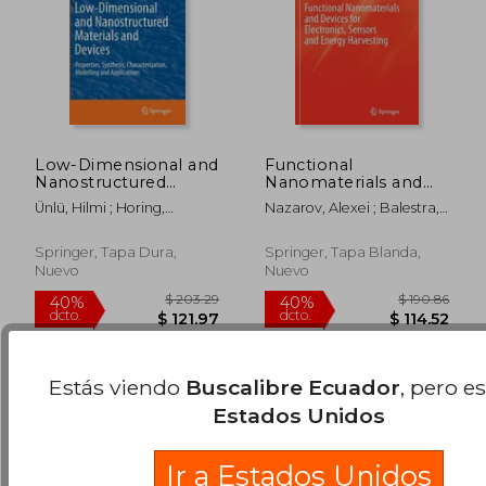
Low-Dimensional and
Functional
Nanostructured
Nanomaterials and
Materials and Devices:
Devices for
Ünlü, Hilmi ; Horing,
Nazarov, Alexei ; Balestra,
Properties, Synthesis,
Electronics, Sensors
Norman J. M. ; Dabrowski,
Francis ; Kilchytska,
Characterization,
and Energy
$ 265.86
$ 235.
Jaroslaw
Valeriya
40%
40%
Modelling and
Harvesting (en Inglés)
Springer, Tapa Dura,
Springer, Tapa Blanda,
dcto.
dcto.
$ 159.52
$ 141.
Applications (en
Nuevo
Nuevo
Inglés)
Estás viendo
Buscalibre Ecuador
, pero e
Estados Unidos
Ir a Estados Unidos