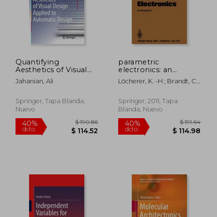
Quantifying
parametric
Aesthetics of Visual
electronics: an
Design Applied to
introduction (en
Jahanian, Ali
Löcherer, K. -H ; Brandt, C.
Automatic Design (en
Inglés)
-D
Inglés)
Springer, Tapa Blanda,
Springer, 2011, Tapa
Nuevo
Blanda, Nuevo
$ 235.86
$ 190.
40%
40%
dcto.
dcto.
$ 141.52
$ 114.