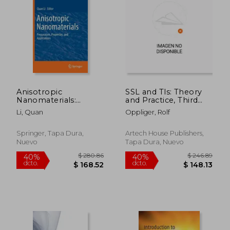
$ 265.86
$ 252.
40%
45%
dcto.
dcto.
$ 159.52
$ 138.
Anisotropic
SSL and Tls: Theory
Nanomaterials:
and Practice, Third
Preparation,
Edition (en Inglés)
Li, Quan
Oppliger, Rolf
Properties, and
Applications (en
Inglés)
Springer, Tapa Dura,
Artech House Publishers,
Nuevo
Tapa Dura, Nuevo