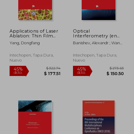
$ 114.52
$ 114.
Applications of Laser
Optical
Ablation: Thin Film
Interferometry (en
Deposition,
Inglés)
Yang, Dongfang
Banishev, Alexandr ; Wang,
Nanomaterial
Jue ; Bhowmick, Mithun
Synthesis and Surface
Modification (en
Intechopen, Tapa Dura,
Intechopen, Tapa Dura,
Inglés)
Nuevo
Nuevo