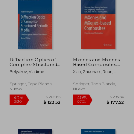
Diffraction Optics of
Mxenes and Mxenes-
Complex-Structured
Based Composites:
Periodic Media:
Processing and
Belyakov, Vladimir
Xiao, Zhuohao ; Ruan,
Localized Optical
Applications (en
Shuangchen ; Kong, Ling
Modes of Spiral Media
Inglés)
Bing
(en Inglés)
Springer, Tapa Blanda,
Springer, Tapa Blanda,
Nuevo
Nuevo