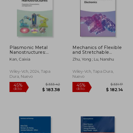
Plasmonic Metal
Mechanics of Flexible
Nanostructures:
and Stretchable
$ 400.86
$ 325.
40%
40%
Preparation,
Electronics (en
Kan, Caixia
Zhu, Yong ; Lu, Nanshu
dcto.
dcto.
$ 240.52
$ 195.
Characterization, and
Inglés)
Applications (en
Inglés)
Wiley-Vch, 2024, Tapa
Wiley-Vch, Tapa Dura,
Dura, Nuevo
Nuevo