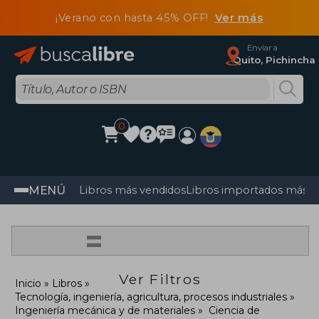
¡Verano con hasta 45% OFF!
Ver más
Enviar a
Quito, Pichincha
0
MENÚ
Libros más vendidos
Libros importados más v
=
Ver Filtros
Inicio
Libros
Tecnología, ingeniería, agricultura, procesos industriales
Ingeniería mecánica y de materiales
Ciencia de