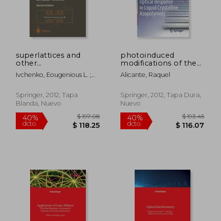
superlattices and
photoinduced
other
modifications of the
heterostructures:
nonlinear optical
Ivchenko, Eougenious L. ;
Alicante, Raquel
symmetry and optical
response in liquid
Pikus, Grigory
phenomena (en
crystalline
Inglés)
azopolymers (en
Springer, 2012, Tapa
Springer, 2012, Tapa Dura,
Inglés)
Blanda, Nuevo
Nuevo
$ 190.86
$ 191
40%
40%
dcto.
dcto.