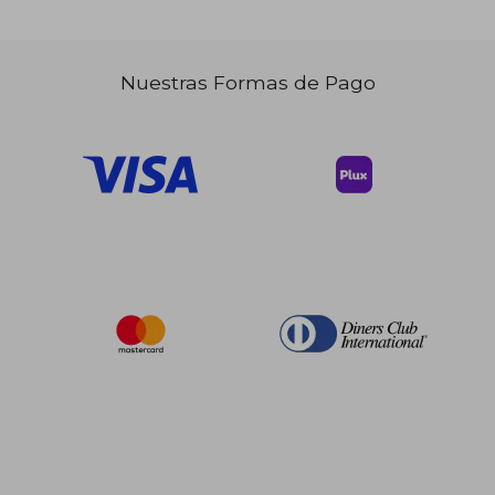
Nuestras Formas de Pago
$ 322.74
$ 273.
45%
45%
dcto.
dcto.
$ 177.51
$ 150.