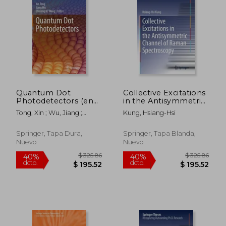
$ 205.86
$ 295.
40%
40%
dcto.
dcto.
$ 123.52
$ 177.
Quantum Dot
Collective Excitations
Photodetectors (en
in the Antisymmetric
Inglés)
Channel of Raman
Tong, Xin ; Wu, Jiang ;
Kung, Hsiang-Hsi
Spectroscopy (en
Wang, Zhiming M.
Inglés)
Springer, Tapa Dura,
Springer, Tapa Blanda,
Nuevo
Nuevo