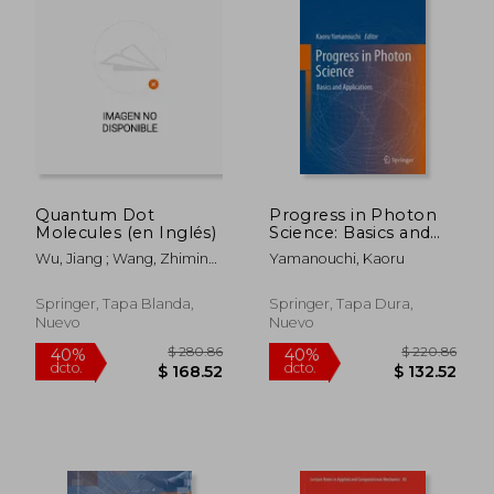
$ 37.10
$ 999.
45%
40%
dcto.
dcto.
$ 20.40
$ 599.
Quantum Dot
Progress in Photon
Molecules (en Inglés)
Science: Basics and
Applications (en
Wu, Jiang ; Wang, Zhiming
Yamanouchi, Kaoru
Inglés)
M.
Springer, Tapa Blanda,
Springer, Tapa Dura,
Nuevo
Nuevo