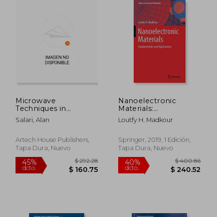
Microwave
Nanoelectronic
Techniques in
Materials:
Superconducting
Fundamentals and
Salari, Alan
Loutfy H. Madkour
Quantum Computers
Applications
(en Inglés)
(Advanced Structured
Materials) (en Inglés)
Artech House Publishers,
Springer, 2019, 1 Edición,
Tapa Dura, Nuevo
Tapa Dura, Nuevo
$ 183.29
$ 265.
40%
45%
dcto.
dcto.
$ 109.97
$ 146.