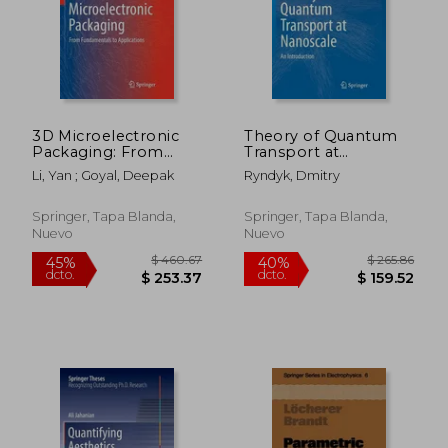
3D Microelectronic
Theory of Quantum
Packaging: From
Transport at
Fundamentals to
Nanoscale: An
Li, Yan ; Goyal, Deepak
Ryndyk, Dmitry
Applications (en
Introduction (en
Inglés)
Inglés)
Springer, Tapa Blanda,
Springer, Tapa Blanda,
Nuevo
Nuevo
$ 203.29
$ 190.
40%
40%
dcto.
dcto.
$ 121.97
$ 114.