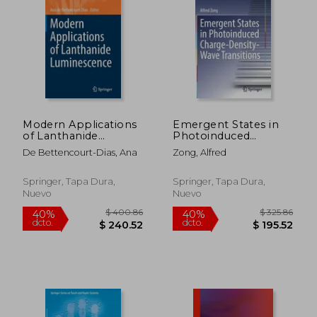
$ 190.86
$ 295.
40%
40%
dcto.
dcto.
$ 114.52
$ 177.
Modern Applications
Emergent States in
of Lanthanide
Photoinduced
Luminescence (en
Charge-Density-Wave
De Bettencourt-Dias, Ana
Zong, Alfred
Inglés)
Transitions (en Inglés)
Springer, Tapa Dura,
Springer, Tapa Dura,
Nuevo
Nuevo