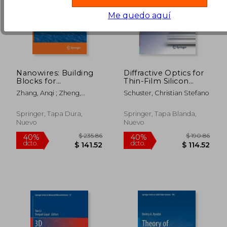
Me quedo aquí
Nanowires: Building
Diffractive Optics for
Blocks for
Thin-Film Silicon
Nanoscience and
Solar Cells (en Inglés)
Zhang, Anqi ; Zheng,
Schuster, Christian Stefano
Nanotechnology (en
Gengfeng ; M. Lieber,
Inglés)
Charles
Springer, Tapa Dura,
Springer, Tapa Blanda,
Nuevo
Nuevo
$ 333.42
$ 331
45%
45%
dcto.
dcto.
$ 183.38
$ 182.