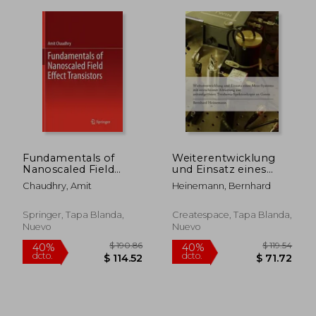
Fundamentals of
Weiterentwicklung
Nanoscaled Field
und Einsatz eines
Effect Transistors (en
Mess-Systems mit
$ 108.36
$ 190.
40%
40%
Chaudhry, Amit
Heinemann, Bernhard
Inglés)
asynchroner
dcto.
dcto.
$ 65.02
$ 114.
Abtastung zur
zeitaufgelösten
Springer, Tapa Blanda,
Createspace, Tapa Blanda,
Terahertz-
Nuevo
Nuevo
Spektroskopie an
Gasen (en Alemán)