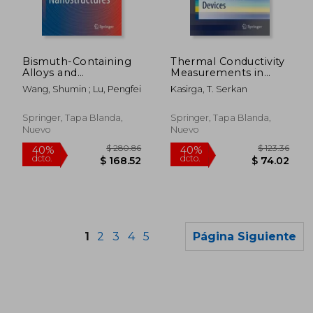
$ 197.08
$ 193.
40%
40%
dcto.
dcto.
$ 118.25
$ 116.
Bismuth-Containing
Thermal Conductivity
Alloys and
Measurements in
Nanostructures (en
Atomically Thin
Wang, Shumin ; Lu, Pengfei
Kasirga, T. Serkan
Inglés)
Materials and Devices
(en Inglés)
Springer, Tapa Blanda,
Springer, Tapa Blanda,
Nuevo
Nuevo
1
2
3
4
5
Página Siguiente