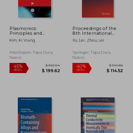
$ 190.86
$ 700.
40%
40%
dcto.
dcto.
$ 114.52
$ 420.
Plasmonics:
Proceedings of the
Principles and
8th International
Applications (en
Multidisciplinary
Kim, Ki Young
Xu, Lei ; Zhou, Lei
Inglés)
Conference on
Optofluidics (Imco
2018) (en Inglés)
Intechopen, Tapa Dura,
Springer, Tapa Dura,
Nuevo
Nuevo