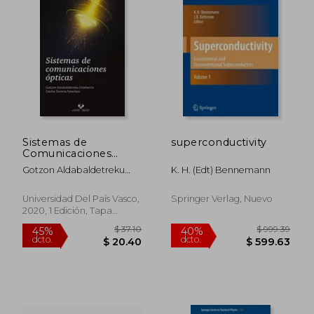
Sistemas de
superconductivity
Comunicaciones
Opticas
Gotzon Aldabaldetreku
K. H. (edt) Bennemann
Etxeberria; Gaizka Durana
Apaolaza
Universidad Del País Vasco,
Springer Verlag, Nuevo
2020, 1 Edición, Tapa
Blanda, Nuevo