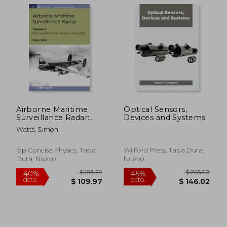
Airborne Maritime
Optical Sensors,
Surveillance Radar:
Devices and Systems
Volume 2, Post-war
Watts, Simon
British ASV Radars
1946-2000 (en Inglés)
Iop Concise Physics, Tapa
Willford Press, Tapa Dura,
Dura, Nuevo
Nuevo
$ 190.86
$ 119
40%
40%
dcto.
dcto.
$ 114.52
$ 71.