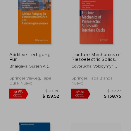
$ 280.86
$ 220.
40%
40%
dcto.
dcto.
$ 168.52
$ 132.
Additive Fertigung
Fracture Mechanics of
Für
Piezoelectric Solids
Chemiewissenschaften
with Interface Cracks
Bhargava, Suresh K. ;
Govorukha, Volodymyr ;
Und
(en Inglés)
Ramakrishna, Seeram ;
Kamlah, Marc ; Loboda,
Chemieingenieurwesen
Brandt, Milan
Volodymyr
(en Alemán)
Springer Vieweg, Tapa
Springer, Tapa Blanda,
Dura, Nuevo
Nuevo