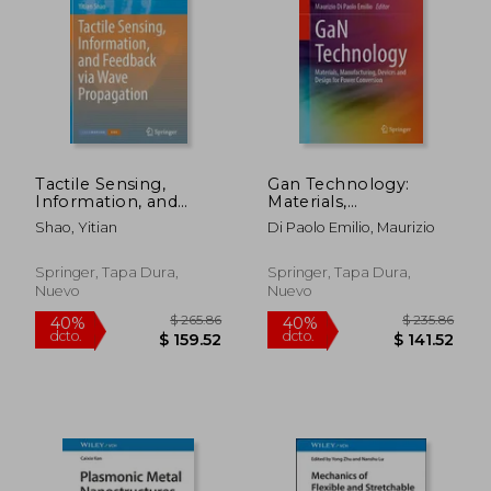
$ 325.86
$ 325.
40%
40%
dcto.
dcto.
$ 195.52
$ 195.
Tactile Sensing,
Gan Technology:
Information, and
Materials,
Feedback Via Wave
Manufacturing,
Shao, Yitian
Di Paolo Emilio, Maurizio
Propagation (en
Devices and Design
Inglés)
for Power Conversion
(en Inglés)
Springer, Tapa Dura,
Springer, Tapa Dura,
Nuevo
Nuevo