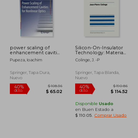
power scaling of
Silicon-On-Insulator
enhancement cavities
Technology: Materials
for nonlinear optics
to VLSI (en Inglés)
Pupeza, Ioachim
Colinge, J. -P
(en Inglés)
$ 331.49
$ 108.
45%
40%
dcto.
dcto.
Springer, Tapa Dura,
Springer, Tapa Blanda,
$ 182.32
$ 65.
Nuevo
Nuevo
Disponible
Usado
en Buen Estado a
$ 110.05
.
Comprar Usado