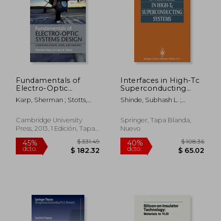
Fundamentals of
Interfaces in High-Tc
$ 352.14
$ 196.
Electro-Optic
Superconducting
40%
45%
Systems Design:
Systems (en Inglés)
dcto.
dcto.
$ 211.28
$ 108.
Karp, Sherman ; Stotts,
Shinde, Subhash L. ;
Communications,
Larry B.
Rudman, David A.
Lidar, and Imaging
(en Inglés)
Cambridge University
Springer, Tapa Blanda,
Press, 2013, 1 Edición, Tapa
Nuevo
Dura, Nuevo