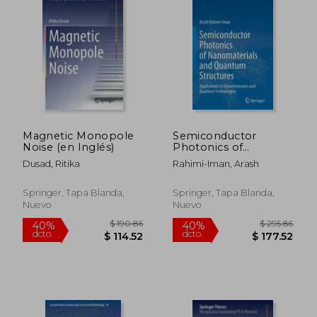
$ 292.28
$ 400.
45%
40%
dcto.
dcto.
$ 160.75
$ 240.
Magnetic Monopole
Semiconductor
Noise (en Inglés)
Photonics of
Nanomaterials and
Dusad, Ritika
Rahimi-Iman, Arash
Quantum Structures:
Applications in
Optoelectronics and
Springer, Tapa Blanda,
Springer, Tapa Blanda,
Quantum
Nuevo
Nuevo
Technologies (en
Inglés)