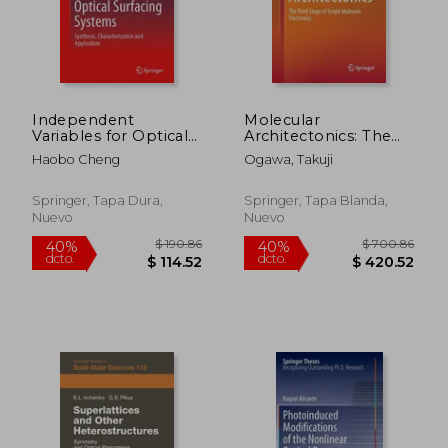
Independent
Molecular
Variables for Optical
Architectonics: The
Surfacing Systems:
Third Stage of Single
Haobo Cheng
Ogawa, Takuji
Synthesis,
Molecule Electronics
Characterization and
(en Inglés)
Application
Springer, Tapa Dura,
Springer, Tapa Blanda,
Nuevo
Nuevo
$ 460.67
$ 265.
45%
40%
dcto.
dcto.
$ 253.37
$ 159.