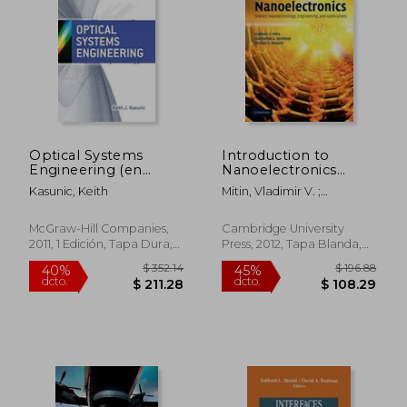
$ 280.86
$ 246.
40%
40%
dcto.
dcto.
$ 168.52
$ 148.
Optical Systems
Introduction to
Engineering (en
Nanoelectronics
Inglés)
Paperback (en
Kasunic, Keith
Mitin, Vladimir V. ;
Inglés)
Kochelap, Viatcheslav A. ;
Stroscio, Michael A.
McGraw-Hill Companies,
Cambridge University
2011, 1 Edición, Tapa Dura,
Press, 2012, Tapa Blanda,
Nuevo
Nuevo