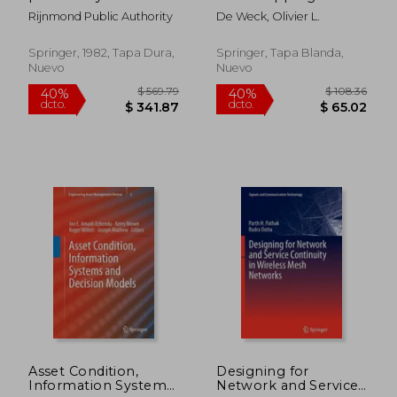
industrial objects in
Development: A
Rijnmond Public Authority
De Weck, Olivier L.
the rijnmond area: a
Quantitative
pilot study (en Inglés)
Approach to the
Management of
Springer, 1982, Tapa Dura,
Springer, Tapa Blanda,
Technology (en
Nuevo
Nuevo
Inglés)
$ 108.36
$ 130.
40%
40%
dcto.
dcto.
$ 65.02
$ 78.
Asset Condition,
Designing for
Information Systems
Network and Service