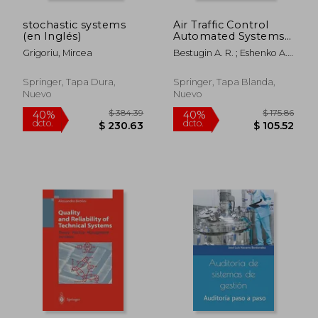
stochastic systems
Air Traffic Control
$ 190.86
$ 265.
40%
40%
(en Inglés)
Automated Systems
dcto.
dcto.
$ 114.52
$ 159.
(en Inglés)
Grigoriu, Mircea
Bestugin A. R. ; Eshenko A.
A. ; Filin A. D.
Springer, Tapa Dura,
Springer, Tapa Blanda,
Nuevo
Nuevo