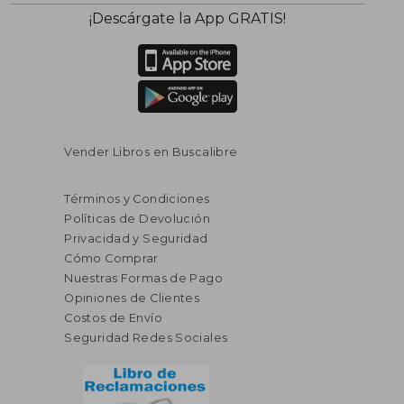
$ 355.86
$ 190.
40%
40%
¡Descárgate la App GRATIS!
dcto.
dcto.
$ 213.52
$ 114.
Vender Libros en Buscalibre
Términos y Condiciones
Políticas de Devolución
Privacidad y Seguridad
Cómo Comprar
Nuestras Formas de Pago
Opiniones de Clientes
Costos de Envío
Seguridad Redes Sociales