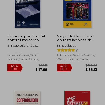
Enfoque práctico del
Seguridad Funcional
control moderno
en Instalaciones de
Proceso 2ª
Enrique Luis Arnáez
Inmaculada
Edición(Sistemas
Braschi
Fern&Aacute;Ndez De La
(1)
Instrumentados de
Calle
Seguridad y Analisis
Ecoe Ediciones, 2016, 1
Ediciones Díaz De Santos,
Sil): Sistemas
Edición, Tapa Blanda,
2020, 2 Edición, Tapa
Instrumentados de
Nuevo
Blanda, Nuevo
Seguridad y Análisis sil
$ 32.15
$ 102.
45%
45%
dcto.
dcto.
$ 17.68
$ 56.