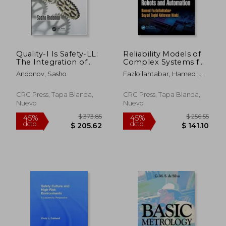
Quality-I Is Safety-LL:
Reliability Models of
The Integration of
Complex Systems for
Two Management
Robots and
Andonov, Sasho
Fazlollahtabar, Hamed ;
Systems (en Inglés)
Automation (en
Niaki, Seyed Taghi
$ 274.92
$ 191
45%
45%
Inglés)
Akhavan
dcto.
dcto.
$ 151.21
$ 105.
CRC Press, Tapa Blanda,
CRC Press, Tapa Blanda,
Nuevo
Nuevo