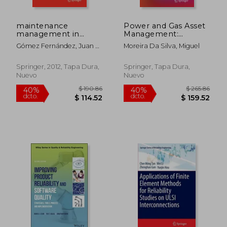
maintenance
Power and Gas Asset
management in
Management:
network utilities (en
Regulation, Planning
Gómez Fernández, Juan F.
Moreira Da Silva, Miguel
Inglés)
and Operation of
; Crespo Márquez, Adolfo
Digital Energy
Systems (en Inglés)
Springer, 2012, Tapa Dura,
Springer, Tapa Dura,
Nuevo
Nuevo