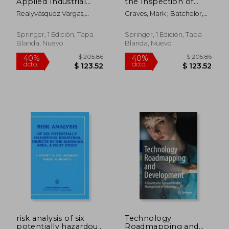
Applied Industrial
the Inspection of
Ergonomics (en
Natural Products (en
Realyvásquez Vargas,
Graves, Mark ; Batchelor,
Inglés)
Inglés)
Arturo ; García-Alcaraz,
Bruce
Jorge Luis ; Z-Flores,
Springer, 1 Edición, Tapa
Springer, 1 Edición, Tapa
Emigdio
Blanda, Nuevo
Blanda, Nuevo
$ 109.71
$ 190.
45%
40%
dcto.
dcto.
$ 60.34
$ 114.
risk analysis of six
Technology
potentially hazardous
Roadmapping and