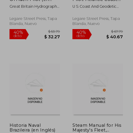
Inglés)
Part Iv. From Point
Great Britain Hydrographic
U S Coast And Geodetic
Judith to New York,
Dept
Survey
Part 4 (en Inglés)
Legare Street Press, Tapa
Legare Street Press, Tapa
Blanda, Nuevo
Blanda, Nuevo
$ 117.67
$ 89.
40%
40%
dcto.
dcto.
$ 70.60
$ 53.
Historia Naval
Steam Manual for His
Brazileira (en Inglés)
Majesty's Fleet,