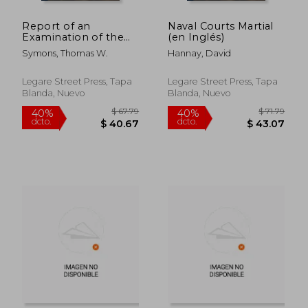
Report of an
Naval Courts Martial
Examination of the
(en Inglés)
Upper Columbia
Symons, Thomas W.
Hannay, David
River and the
Territory in Its Vicinity
(en Inglés)
Legare Street Press, Tapa
Legare Street Press, Tapa
Blanda, Nuevo
Blanda, Nuevo
$ 91.79
$ 85.
40%
40%
dcto.
dcto.
$ 55.07
$ 51.