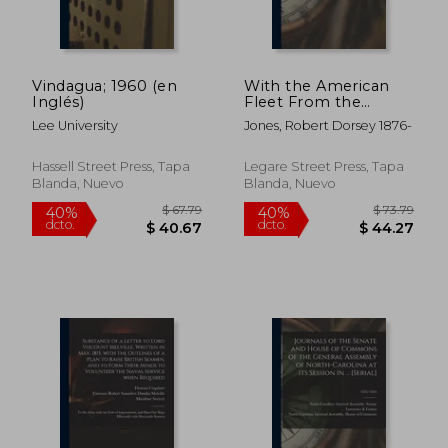
Vindagua; 1960 (en
With the American
$ 77.79
$ 53.
40%
40%
Inglés)
Fleet From the
dcto.
dcto.
$ 46.67
$ 32.
Atlantic to the Pacific
Lee University
Jones, Robert Dorsey 1876-
(en Inglés)
Hassell Street Press, Tapa
Legare Street Press, Tapa
Blanda, Nuevo
Blanda, Nuevo