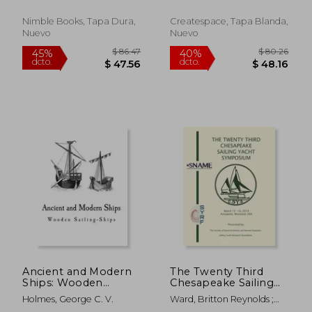
To Japan ; Zimmerman
Nimble Books, Tapa Dura,
Createspace, Tapa Blanda,
Nuevo
Nuevo
$ 89.79
$ 135.
40%
45%
dcto.
dcto.
$ 53.87
$ 74.
Ancient and Modern
The Twenty Third
Ships: Wooden
Chesapeake Sailing
Sailing-Ships (en
Yacht Symposium (en
Holmes, George C. V.
Ward, Britton Reynolds ;
Inglés)
Inglés)
Falls, Jaye