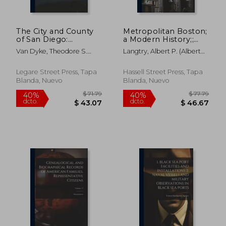
The City and County
Metropolitan Boston;
of San Diego:
a Modern History;;
Illustrated and
Volume 3 (en Inglés)
Van Dyke, Theodore S.
Langtry, Albert P. (Albert
Containing
(Theodore Stron ;
Perkins)
Biographical
Leberthon, T. T. ; Taylor, A.
Sketches of
Legare Street Press, Tapa
Hassell Street Press, Tapa
Prominent Men and
Blanda, Nuevo
Blanda, Nuevo
Pioneers (en Inglés)
$ 71.79
$ 71
40%
40%
dcto.
dcto.
$ 43.07
$ 43.