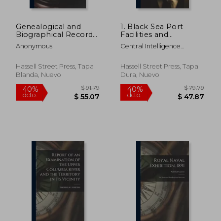
Genealogical and
1. Black Sea Port
Biographical Records
Facilities and
of American Families,
Installations 2. Naval
Anonymous
Central Intelligence
Representative
Vessels and Military
Agency
Citizens:
Observations in Black
Massachusetts;
Sea Ports (en Inglés)
Hassell Street Press, Tapa
Hassell Street Press, Tapa
Volume 17 (en Inglés)
Blanda, Nuevo
Dura, Nuevo
$ 71.79
$ 77.
40%
40%
dcto.
dcto.
$ 43.07
$ 46.