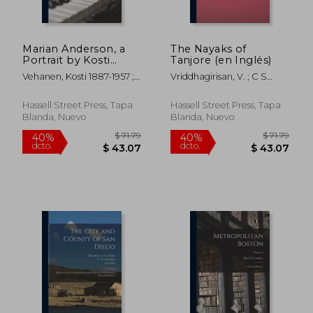
Marian Anderson, a
The Nayaks of
Portrait by Kosti
Tanjore (en Inglés)
Vehanen (en Inglés)
Vehanen, Kosti 1887-1957 ;
Vriddhagirisan, V. ; C S
Barnett, George J.
Srinivasachariar (Editor)
Hassell Street Press, Tapa
Hassell Street Press, Tapa
Blanda, Nuevo
Blanda, Nuevo
$ 53.79
$ 71
40%
40%
dcto.
dcto.
$ 32.27
$ 43.