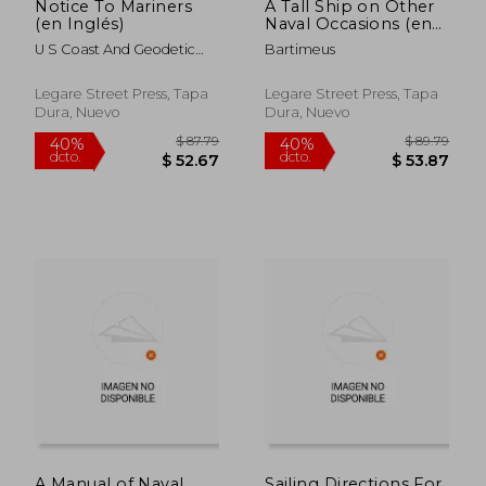
Notice To Mariners
A Tall Ship on Other
$ 61.79
$ 85.
40%
40%
(en Inglés)
Naval Occasions (en
dcto.
dcto.
$ 37.07
$ 51.
Inglés)
U S Coast And Geodetic
Bartimeus
Survey
Legare Street Press, Tapa
Legare Street Press, Tapa
Dura, Nuevo
Dura, Nuevo
A Manual of Naval
Sailing Directions For