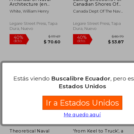
Architecture (en
Canadian Shores Of
Inglés)
Lake Ontario (en
White, William Henry
Canada Dept Of The Naval
Inglés)
$ 89.79
$ 87.
Service
40%
40%
dcto.
dcto.
$ 53.87
$ 52.
Legare Street Press, Tapa
Legare Street Press, Tapa
Dura, Nuevo
Dura, Nuevo
Estás viendo
Buscalibre Ecuador
, pero e
Estados Unidos
Ir a Estados Unidos
Me quedo aquí
Theoretical Naval
'from Keel to Truck', a