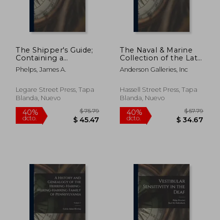
$ 61.79
$ 63.
40%
40%
dcto.
dcto.
$ 37.07
$ 38.
The Shipper's Guide;
The Naval & Marine
Containing a
Collection of the Late
Complete List of All
Lieut. Commander
Phelps, James A.
Anderson Galleries, Inc
Railroad Stations,
William Barrett R. N.,
Canal and River
London, England (en
Towns, (and Places
Inglés)
Legare Street Press, Tapa
Hassell Street Press, Tapa
Tributary Thereto, ) in
Blanda, Nuevo
Blanda, Nuevo
the United States (en
Inglés)