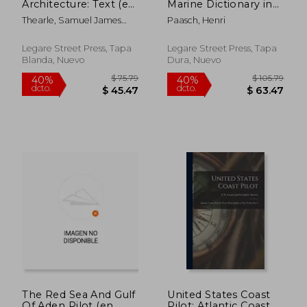
Architecture: Text (en
Marine Dictionary in
Inglés)
English, French and
Thearle, Samuel James
Paasch, Henri
German (en Inglés)
Pope
Legare Street Press, Tapa
Legare Street Press, Tapa
Blanda, Nuevo
Dura, Nuevo
$ 87.79
$ 89.
40%
40%
dcto.
dcto.
$ 52.67
$ 53.
The Red Sea And Gulf
United States Coast
Of Aden Pilot (en
Pilot: Atlantic Coast.