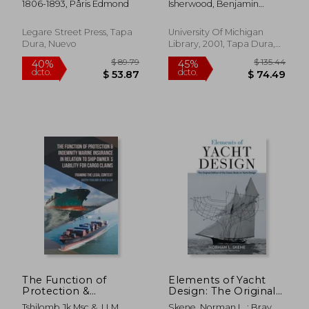
1806-1893, Pâris Edmond
Isherwood, Benjamin
européens: Ou,
embracing the
Franklin
Collection des navires
performances of
et pirogues construits
steamships,
Legare Street Press, Tapa
University Of Michigan
par les habitants de
experiments with
Dura, Nuevo
Library, 2001, Tapa Dura,
l'Asie, de la Mal (en
propelling
Nuevo
Francés)
instruments,
condensers, boilers,
et (en Inglés)
$ 53.79
$ 67.
40%
40%
dcto.
dcto.
$ 32.27
$ 40.
The Function of
Elements of Yacht
Protection &
Design: The Original
Indemnity Marine
Edition of the Classic
Tshilomb Jk Msc &. LLM,
Skene, Norman L. ; Bray,