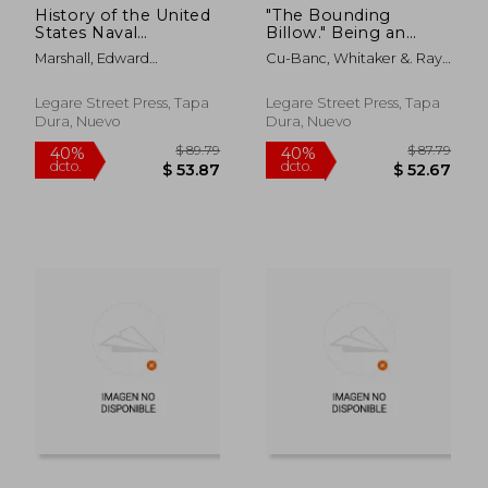
History of the United
"The Bounding
States Naval
Billow." Being an
Academy, With
Authentic Account of
Marshall, Edward
Cu-Banc, Whitaker &. Ray
Biographical
the Memorable
Chauncey
Co Bkp ; Young, Louis
Sketches, and the
Cruise of the U.S.
Stanley ; Smith, Abraham
Names of all the Sup
Flagship "Olympia"
Legare Street Press, Tapa
Legare Street Press, Tapa
L.
(en Inglés)
From 1895 to 1899,
Dura, Nuevo
Dura, Nuevo
as Recorded in the
Differe (en Inglés)