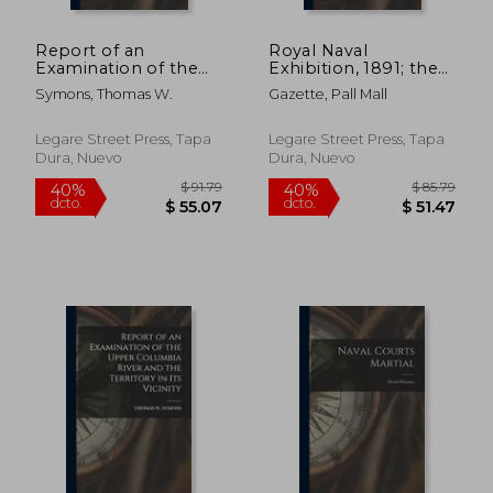
Report of an
Royal Naval
Examination of the
Exhibition, 1891; the
Upper Columbia
Illustrated Handbook
Symons, Thomas W.
Gazette, Pall Mall
River and the
and Souvenir (en
Territory in Its Vicinity
Inglés)
(en Inglés)
Legare Street Press, Tapa
Legare Street Press, Tapa
Dura, Nuevo
Dura, Nuevo
$ 91.79
$ 79.
40%
40%
dcto.
dcto.
$ 55.07
$ 47.