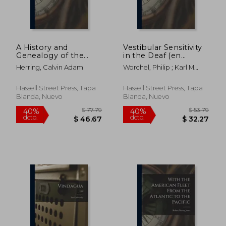
$ 75.79
$ 57.
40%
40%
dcto.
dcto.
$ 45.47
$ 34.
A History and
Vestibular Sensitivity
Genealogy of the
in the Deaf (en
Herring-Haring-
Inglés)
Herring, Calvin Adam
Worchel, Philip ; Karl M
Hering-Harring
Dallenbach
Family of
Pennsylvania; Volume
Hassell Street Press, Tapa
Hassell Street Press, Tapa
1 (en Inglés)
Blanda, Nuevo
Blanda, Nuevo