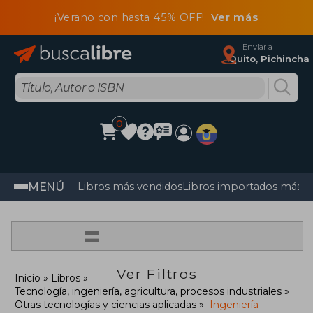
¡Verano con hasta 45% OFF!
Ver más
Enviar a
Quito, Pichincha
0
MENÚ
Libros más vendidos
Libros importados más v
=
Ver Filtros
Inicio
Libros
Tecnología, ingeniería, agricultura, procesos industriales
Otras tecnologías y ciencias aplicadas
Ingeniería