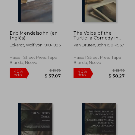
Eric Mendelsohn (en
The Voice of the
Inglés)
Turtle: a Comedy in
Three Acts (en Inglés)
Eckardt, Wolf Von 1918-1995
Van Druten, John 1901-1957
Hassell Street Press, Tapa
Hassell Street Press, Tapa
Blanda, Nuevo
Blanda, Nuevo