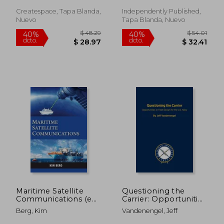
Createspace, Tapa Blanda,
Independently Published,
Nuevo
Tapa Blanda, Nuevo
$ 78.40
$ 48.
45%
40%
dcto.
dcto.
$ 43.12
$ 29.
Maritime Satellite
Questioning the
Communications (en
Carrier: Opportunities
Inglés)
in Fleet Design for
Berg, Kim
Vandenengel, Jeff
the U.S. Navy (en
Inglés)