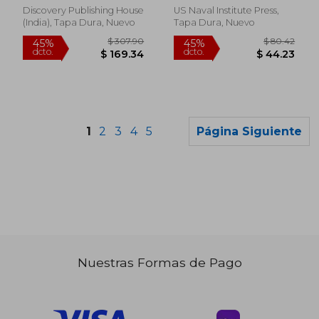
Discovery Publishing House
US Naval Institute Press,
(India), Tapa Dura, Nuevo
Tapa Dura, Nuevo
1
2
3
4
5
Página Siguiente
Nuestras Formas de Pago
$ 86.47
$ 80.
45%
40%
dcto.
dcto.
$ 47.56
$ 48.