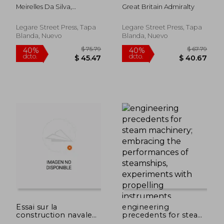
Containing
Meirelles Da Silva,
Great Britain Admiralty
Regulations and
Theotonio
Instructions Relating
to the Machinery of
Legare Street Press, Tapa
Legare Street Press, Tapa
His Majesty's Ships.
Blanda, Nuevo
Blanda, Nuevo
Corrected to April, 19
(en Inglés)
$ 75.79
$ 105.
40%
40%
dcto.
dcto.
$ 45.47
$ 63.
Essai sur la
engineering
construction navale
precedents for steam
des peuples extra-
machinery;