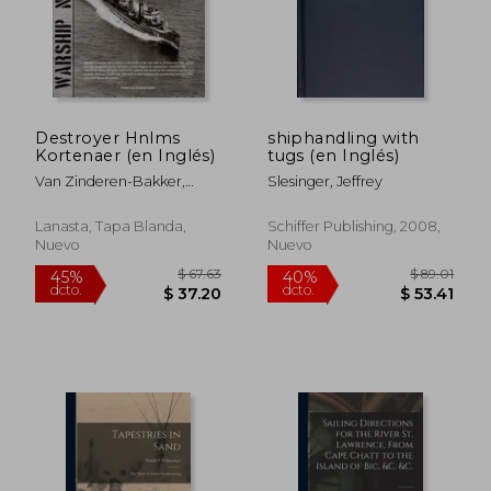
Destroyer Hnlms
shiphandling with
Kortenaer (en Inglés)
tugs (en Inglés)
Van Zinderen-Bakker,
Slesinger, Jeffrey
Rindert
Lanasta, Tapa Blanda,
Schiffer Publishing, 2008,
Nuevo
Nuevo
$ 67.63
$ 89.
45%
40%
dcto.
dcto.
$ 37.20
$ 53.