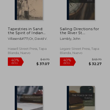
Tapestries in Sand:
Sailing Directions for
the Spirit of Indian
the River St.
Sandpainting (en
Lawrence, From
Villasen&#771;or, David V.
Lambly, John
Inglés)
Cape Chatt to the
Island of Bic, &c. &c.
[microform] (en
Hassell Street Press, Tapa
Legare Street Press, Tapa
Inglés)
Blanda, Nuevo
Blanda, Nuevo
$ 61.79
$ 53.
40%
40%
dcto.
dcto.
$ 37.07
$ 32.