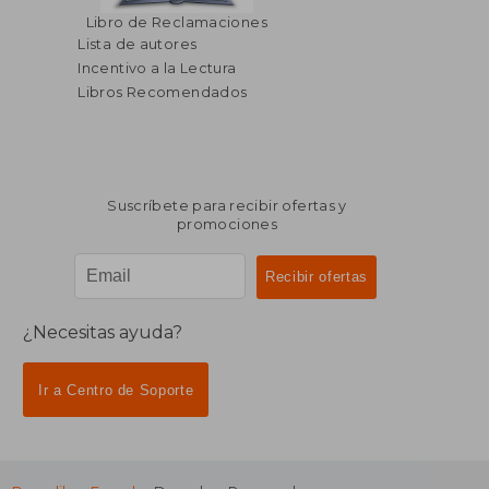
$ 307.90
$ 80.
45%
45%
Libro de Reclamaciones
dcto.
dcto.
$ 169.34
$ 44.
Lista de autores
Incentivo a la Lectura
Libros Recomendados
Suscríbete para recibir ofertas y
promociones
¿Necesitas ayuda?
Ir a Centro de Soporte