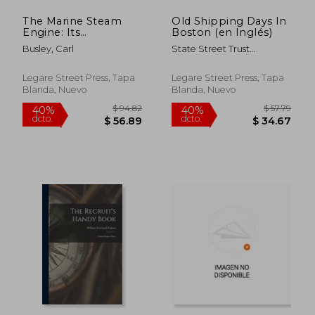
The Marine Steam
Old Shipping Days In
Engine: Its
Boston (en Inglés)
Construction, Action
Busley, Carl
State Street Trust
and Management. a
Company (Boston ; Mass ). ;
Manual and Book of
State Street Trust
Reference for ... All
Legare Street Press, Tapa
Legare Street Press, Tapa
Company
Interested in Steam
Blanda, Nuevo
Blanda, Nuevo
Navigation (en Inglés)
$ 67.79
$ 71
40%
40%
dcto.
dcto.
$ 40.67
$ 43.