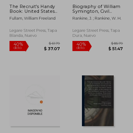
The Recruit's Handy
Biography of William
Book: United States
Symington, Civil
Navy (en Inglés)
Engineer; Inventor of
Fullam, William Freeland
Rankine, J. ; Rankine, W. H.
Steam Locomotion
by sea and Land. Also,
a Brief History of
Legare Street Press, Tapa
Legare Street Press, Tapa
Steam Navigation (en
Blanda, Nuevo
Dura, Nuevo
Inglés)
$ 94.82
$ 57.
40%
40%
dcto.
dcto.
$ 56.89
$ 34.