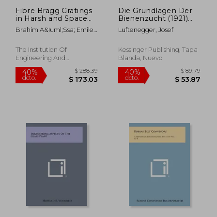
Fibre Bragg Gratings
Die Grundlagen Der
in Harsh and Space
Bienenzucht (1921)
Environments:
(en Alemán)
Brahim A&Iuml;Ssa; Emile I.
Luftenegger, Josef
Principles and
Haddad; Roman V.
Applications
Kruzelecky; Wes R. Jamroz
(Materials, Circuits
The Institution Of
Kessinger Publishing, Tapa
and Devices) (en
Engineering And
Blanda, Nuevo
Inglés)
Technology, 2019, Tapa
Dura, Nuevo
$ 263.29
$ 321
45%
45%
dcto.
dcto.
$ 144.81
$ 176.