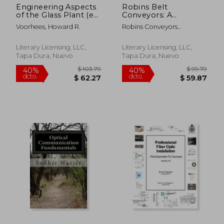
Engineering Aspects
Robins Belt
of the Glass Plant (en
Conveyors: A
Inglés)
Handbook for
Voorhees, Howard R.
Robins Conveyors
Designers, Bulletin
Incorporated
No. 82-B (en Inglés)
Literary Licensing, LLC,
Literary Licensing, LLC,
Tapa Dura, Nuevo
Tapa Dura, Nuevo