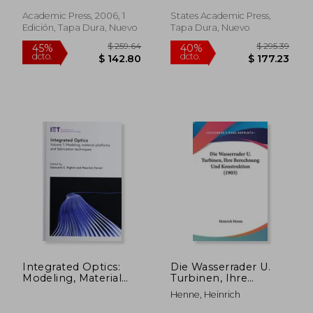
Academic Press, 2006, 1
States Academic Press,
Edición, Tapa Dura, Nuevo
Tapa Dura, Nuevo
$ 52.11
$ 99.
45%
40%
dcto.
dcto.
$ 28.66
$ 59.
Integrated Optics:
Die Wasserrader U.
Modeling, Material
Turbinen, Ihre
Platforms and
Berechnung Und
Henne, Heinrich
Fabrication
Konstruktion (1903)
Techniques (Volume
(en Alemán)