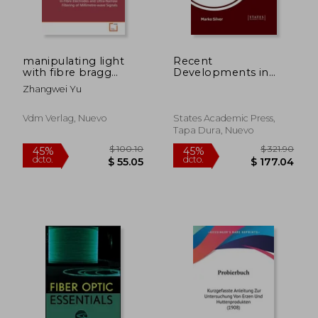
manipulating light
Recent
$ 93.98
$ 355.
45%
40%
with fibre bragg
Developments in
dcto.
dcto.
$ 51.69
$ 213.
gratings
Optical Fiber
Zhangwei Yu
Technologies (en
Inglés)
Vdm Verlag, Nuevo
States Academic Press,
Tapa Dura, Nuevo