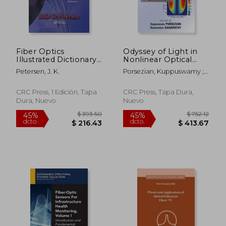
$ 72.76
$ 71
40%
45%
dcto.
dcto.
$ 43.66
$ 39.
Fiber Optics
Odyssey of Light in
Illustrated Dictionary
Nonlinear Optical
(en Inglés)
Fibers: Theory and
Petersen, J. K.
Porsezian, Kuppuswamy ;
Applications (en
Ganapathy, Ramanathan
Inglés)
CRC Press, 1 Edición, Tapa
CRC Press, Tapa Dura,
Dura, Nuevo
Nuevo