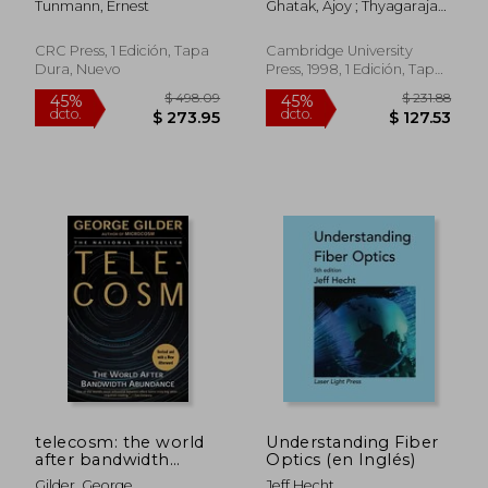
Tunmann, Ernest
Ghatak, Ajoy ; Thyagarajan,
and Implement an
Inglés)
K.
Enterprise-Wide
Broadband HFC
CRC Press, 1 Edición, Tapa
Cambridge University
Network (en Inglés)
Dura, Nuevo
Press, 1998, 1 Edición, Tapa
Blanda, Nuevo
$ 103.79
$ 95.
40%
40%
dcto.
dcto.
$ 62.27
$ 57.
telecosm: the world
Understanding Fiber
after bandwidth
Optics (en Inglés)
abundance (en
Gilder, George
Jeff Hecht