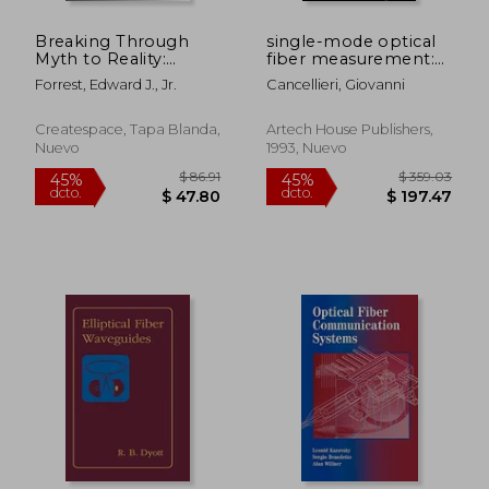
Breaking Through
single-mode optical
Myth to Reality:
fiber measurement:
Future Proof Fiber
characterization and
Forrest, Edward J., Jr.
Cancellieri, Giovanni
Optic Inspection and
sensing (en Inglés)
Cleaning (en Inglés)
Createspace, Tapa Blanda,
Artech House Publishers,
Nuevo
1993, Nuevo
$ 193.71
$ 53.
40%
45%
dcto.
dcto.
$ 116.23
$ 29.