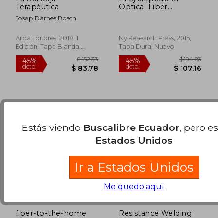
Terapéutica
Optical Fiber
Technology: Volume
Josep Darnés Bosch
iv (Selected
$ 103.79
$ 99.
40%
40%
Concepts) (en Inglés)
dcto.
dcto.
$ 62.27
$ 59.
Arpa Editores, 2018, 1
Ny Research Press, 2015,
Edición, Tapa Blanda,
Tapa Dura, Nuevo
Nuevo
Estás viendo
Buscalibre Ecuador
, pero e
Estados Unidos
Ir a Estados Unidos
Me quedo aquí
fiber-to-the-home
Resistance Welding