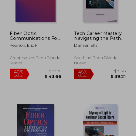
Fiber Optic
Tech Career Mastery
Communications For
Navigating the Path
Beginners: -The
to Professional
Pearson, Eric R.
Damien Ellis
Basics (en Inglés)
Growth in the Digital
World (en Inglés)
Createspace, Tapa Blanda,
Sunshine, Tapa Blanda,
Nuevo
Nuevo