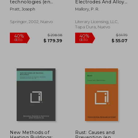
technologies (en
Electrodes And Alloys
Inglés)
(en Inglés)
Pratt, Joseph
Mallory, P. R.
Springer, 2002, Nuevo
Literary Licensing, LLC,
Tapa Dura, Nuevo
$ 74.64
$ 103.
40%
40%
dcto.
dcto.
$ 44.78
$ 61.
New Methods of
Rust: Causes and
Heating Buildings:
Prevention (en