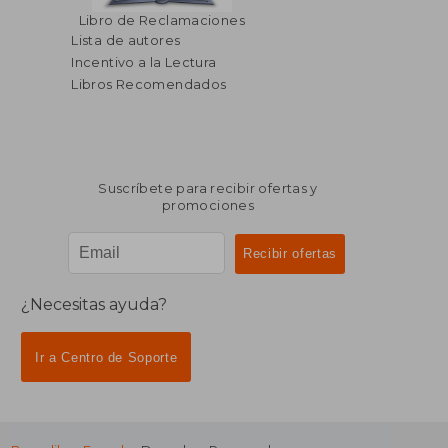
$ 297.14
$ 113
40%
40%
Libro de Reclamaciones
dcto.
dcto.
$ 178.28
$ 68.
Lista de autores
Incentivo a la Lectura
Libros Recomendados
Suscríbete para recibir ofertas y
promociones
¿Necesitas ayuda?
Ir a Centro de Soporte