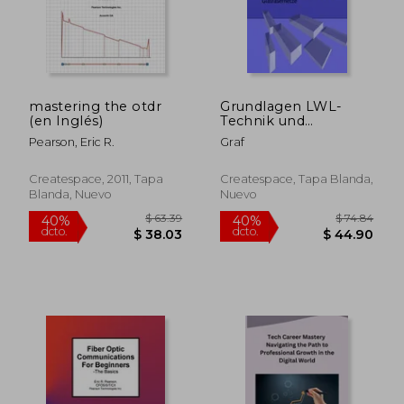
mastering the otdr
Grundlagen LWL-
(en Inglés)
Technik und
Glasfasernetze
Pearson, Eric R.
Graf
(German Edition)
Createspace, 2011, Tapa
Createspace, Tapa Blanda,
Blanda, Nuevo
Nuevo
$ 63.39
$ 74.
40%
40%
dcto.
dcto.
$ 38.03
$ 44.