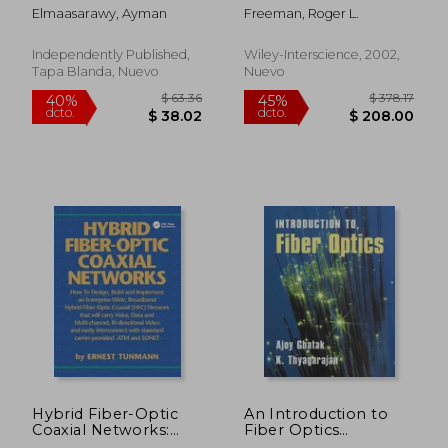
Communications (en
telecommunications
Elmaasarawy, Ayman
Freeman, Roger L.
Inglés)
(en Inglés)
Independently Published,
Wiley-Interscience, 2002,
Tapa Blanda, Nuevo
Nuevo
$ 298.98
$ 91
40%
40%
dcto.
dcto.
$ 179.39
$ 55.
Hybrid Fiber-Optic
An Introduction to
Coaxial Networks:
Fiber Optics
How to Design, Build,
Paperback (en