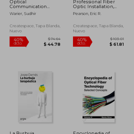
Optical
Professional Fiber
$ 288.39
$ 89.
40%
40%
Communication
Optic Installation,
dcto.
dcto.
$ 173.03
$ 53.
Fundamentals (en
v.10: The Essentials
Warier, Sudhir
Pearson, Eric R.
Inglés)
For Success (en
Inglés)
Createspace, Tapa Blanda,
Createspace, Tapa Blanda,
Nuevo
Nuevo
La Burbuja
Encyclopedia of