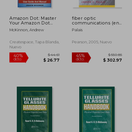
Amazon Dot: Master
fiber optic
Your Amazon Dot
communications (en
User Guide and
Inglés)
McKinnon, Andrew
Palais
Manual (en Inglés)
Createspace, Tapa Blanda,
Pearson, 2005, Nuevo
Nuevo
$ 101.79
$ 50.
40%
40%
dcto.
dcto.
$ 61.07
$ 30.