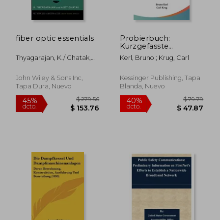
fiber optic essentials
Probierbuch:
Kurzgefasste
Anleitung Zur
Thyagarajan, K./ Ghatak,
Kerl, Bruno ; Krug, Carl
Untersuchung Von
$ 100.10
$ 321.
Ajoy
45%
45%
Erzen Und
dcto.
dcto.
$ 55.05
$ 177.
Huttenprodukten
John Wiley & Sons Inc,
Kessinger Publishing, Tapa
(1908) (en Alemán)
Tapa Dura, Nuevo
Blanda, Nuevo