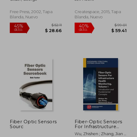
Inglés)
Free Press, 2002, Tapa
Createspace, 2015, Tapa
Blanda, Nuevo
Blanda, Nuevo
$ 63.36
$ 378.
40%
45%
dcto.
dcto.
$ 38.02
$ 208.
Fiber Optic Sensors
Fiber-Optic Sensors
Sourc
For Infrastructure
Health Monitoring,
Wu, Zhishen ; Zhang, Jian ;
Volume I: