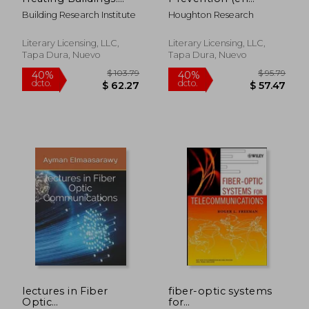
National Academy of
Inglés)
Building Research Institute
Houghton Research
Sciences, National
Research Council No.
760 (en Inglés)
Literary Licensing, LLC,
Literary Licensing, LLC,
Tapa Dura, Nuevo
Tapa Dura, Nuevo
$ 152.33
$ 194.
45%
45%
dcto.
dcto.
$ 83.78
$ 107.
lectures in Fiber
fiber-optic systems
Optic
for