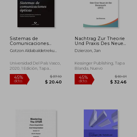
Sistemas de
Nachtrag Zur Theorie
Comunicaciones
Und Praxis Des Neuen
Opticas
Bienenfreundes: Oder
Gotzon Aldabaldetreku
Dzierzon, Jan
Einer Neuen Art Der
Etxeberria; Gaizka Durana
Bienenzucht (1852)
Apaolaza
(en Alemán)
Universidad Del País Vasco,
Kessinger Publishing, Tapa
2020, 1 Edición, Tapa
Blanda, Nuevo
Blanda, Nuevo
$ 37.10
$ 59.
45%
45%
dcto.
dcto.
$ 20.40
$ 32.