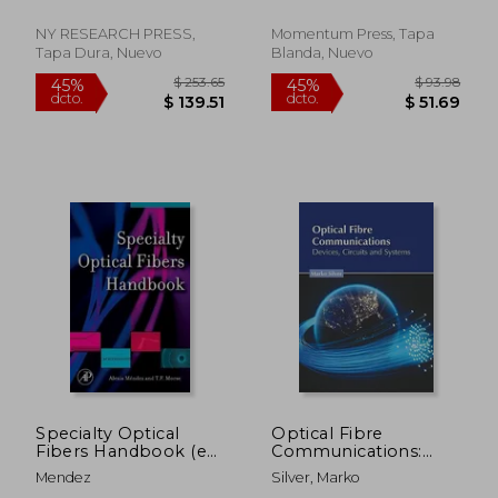
Noori, Mohammad
Introduction and
Fundamental
NY RESEARCH PRESS,
Momentum Press, Tapa
Concepts (en Inglés)
Tapa Dura, Nuevo
Blanda, Nuevo
$ 498.09
$ 231.
45%
45%
dcto.
dcto.
$ 273.95
$ 127.
Specialty Optical
Optical Fibre
Fibers Handbook (en
Communications:
Inglés)
Devices, Circuits and
Mendez
Silver, Marko
Systems (en Inglés)