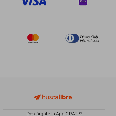
$ 259.64
$ 295.
45%
40%
dcto.
dcto.
¡Descárgate la App GRATIS!
$ 142.80
$ 177.