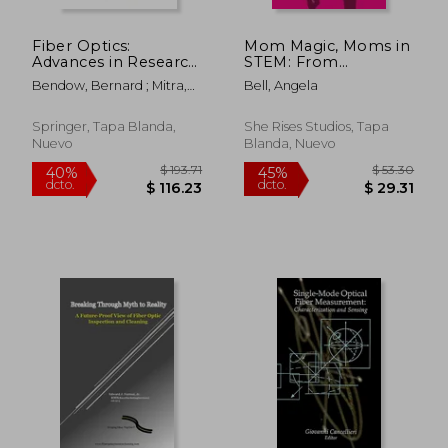
Fiber Optics:
Mom Magic, Moms in
Advances in Research
STEM: From
and Development
Nurturing To
Bendow, Bernard ; Mitra,
Bell, Angela
(en Inglés)
Innovating: A Guide
Shashanka S.
For Mothers In STEM
(en Inglés)
Springer, Tapa Blanda,
She Rises Studios, Tapa
Nuevo
Blanda, Nuevo
$ 276.47
$ 771.
45%
45%
dcto.
dcto.
$ 152.06
$ 424.