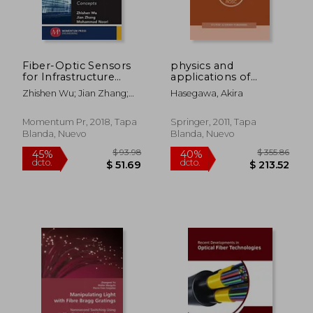
$ 393.50
$ 752.
45%
45%
dcto.
dcto.
$ 216.43
$ 413.
Fiber-Optic Sensors
physics and
for Infrastructure
applications of
Health Monitoring,
optical solitons in
Zhishen Wu; Jian Zhang;
Hasegawa, Akira
Volume i:
fibres 95:
Mohammad Noori
Introduction and
proceedings of the
Fundamental
symposium held in
Momentum Pr, 2018, Tapa
Springer, 2011, Tapa
Concepts (en Inglés)
kyoto, japan,
Blanda, Nuevo
Blanda, Nuevo
november 14 17 1995
(en Inglés)