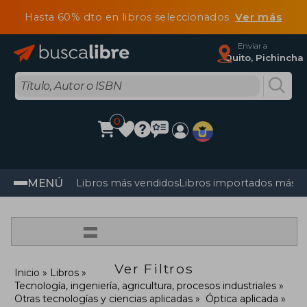
Hasta 60% dto en libros seleccionados
Ver más
Enviar a
Quito, Pichincha
0
MENÚ
Libros más vendidos
Libros importados más v
=
Ver Filtros
Inicio
Libros
Tecnología, ingeniería, agricultura, procesos industriales
Otras tecnologías y ciencias aplicadas
Óptica aplicada