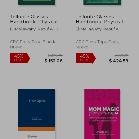
Tellurite Glasses
Tellurite Glasses
Handbook: Physical
Handbook: Physical
Properties and Data,
Properties and Data,
El-Mallawany, Raouf A. H.
El-Mallawany, Raouf A. H.
Second Edition (en
Second Edition (en
Inglés)
Inglés)
CRC Press, Tapa Blanda,
CRC Press, Tapa Dura,
Nuevo
Nuevo
$ 44.61
$ 550.
40%
45%
dcto.
dcto.
$ 26.77
$ 302.