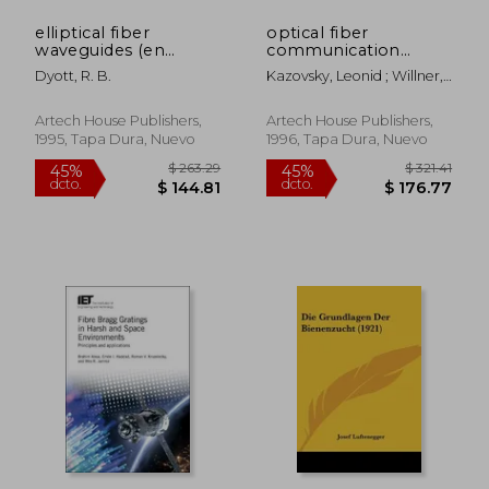
elliptical fiber
optical fiber
waveguides (en
communication
Inglés)
systems (en Inglés)
Dyott, R. B.
Kazovsky, Leonid ; Willner,
Alan E. ; Benedetto, Sergio
Artech House Publishers,
Artech House Publishers,
1995, Tapa Dura, Nuevo
1996, Tapa Dura, Nuevo
$ 86.91
$ 359.
45%
45%
dcto.
dcto.
$ 47.80
$ 197.