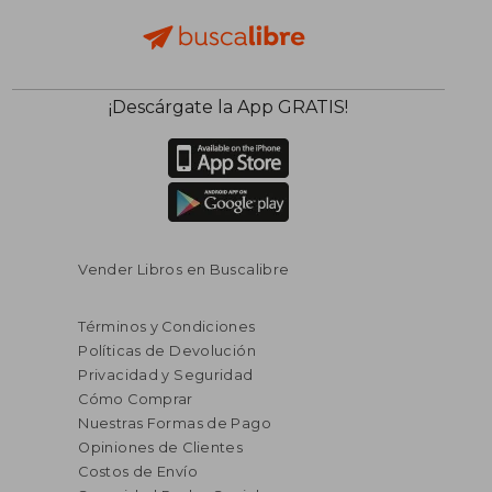
$ 498.09
$ 190.
45%
40%
¡Descárgate la App GRATIS!
dcto.
dcto.
$ 273.95
$ 114.
Vender Libros en Buscalibre
Términos y Condiciones
Políticas de Devolución
Privacidad y Seguridad
Cómo Comprar
Nuestras Formas de Pago
Opiniones de Clientes
Costos de Envío