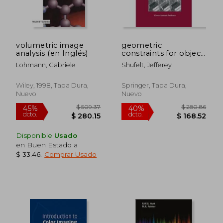
volumetric image
geometric
analysis (en Inglés)
constraints for object
detection and
Lohmann, Gabriele
Shufelt, Jefferey
delineation (en
Inglés)
Wiley, 1998, Tapa Dura,
Springer, Tapa Dura,
Nuevo
Nuevo
$ 526.85
$ 579.
45%
40%
dcto.
dcto.
$ 289.77
$ 347.
Disponible
Usado
en Buen Estado a
$ 33.46
.
Comprar Usado