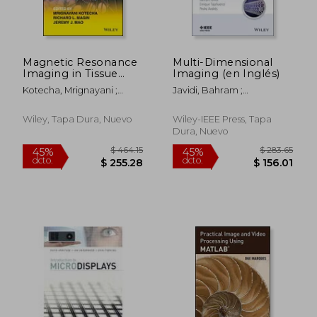
Magnetic Resonance
Multi-Dimensional
Imaging in Tissue
Imaging (en Inglés)
Engineering (en
Kotecha, Mrignayani ;
Javidi, Bahram ;
Inglés)
Magin, Richard L. ; Mao,
Tajahuerce, Enrique ;
Jeremy J.
Andres, Pedro
Wiley, Tapa Dura, Nuevo
Wiley-IEEE Press, Tapa
Dura, Nuevo
$ 576.77
$ 257.
45%
40%
dcto.
dcto.
$ 317.22
$ 154.