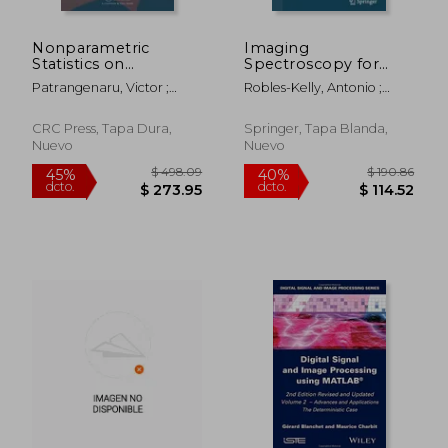
Nonparametric
Imaging
Statistics on
Spectroscopy for
Manifolds and Their
Scene Analysis (en
Patrangenaru, Victor ;
Robles-Kelly, Antonio ;
Applications to
Inglés)
Ellingson, Leif
Huynh, Cong Phuoc
Object Data Analysis
(en Inglés)
CRC Press, Tapa Dura,
Springer, Tapa Blanda,
Nuevo
Nuevo