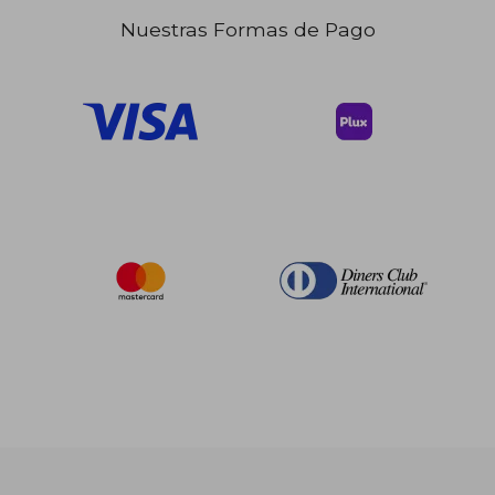
Nuestras Formas de Pago
$ 71.79
$ 154.
40%
40%
dcto.
dcto.
$ 43.07
$ 92.