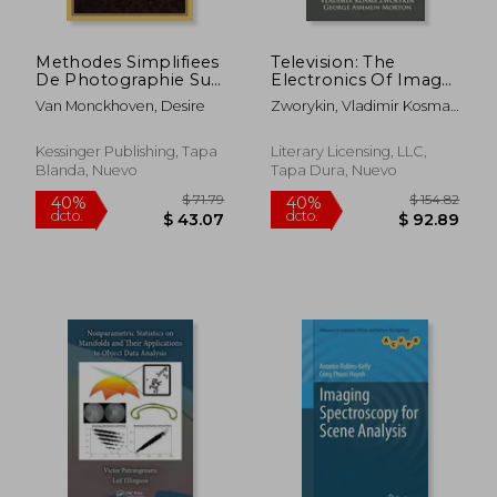
Methodes Simplifiees
Television: The
De Photographie Sur
Electronics Of Image
Papier (1857) (en
Transmission (en
Van Monckhoven, Desire
Zworykin, Vladimir Kosma ;
Francés)
Inglés)
Morton, George Ashmun
Kessinger Publishing, Tapa
Literary Licensing, LLC,
Blanda, Nuevo
Tapa Dura, Nuevo
$ 72.91
$ 53.
45%
45%
dcto.
dcto.
$ 40.10
$ 29.