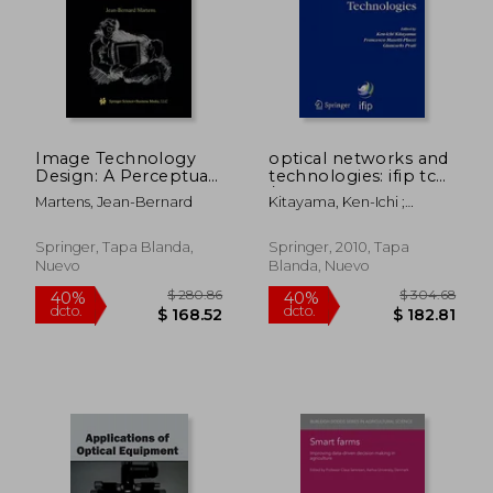
Image Technology
optical networks and
Design: A Perceptual
technologies: ifip tc6
Approach (en Inglés)
/ wg6.10 first optical
Martens, Jean-Bernard
Kitayama, Ken-Ichi ;
networks &
Masetti-Placci, Francesco ;
technologies
Prati, Giancarlo
conference
Springer, Tapa Blanda,
Springer, 2010, Tapa
(opnetec), october
Nuevo
Blanda, Nuevo
18-20, 2004, pisa, italy
(en Inglés)