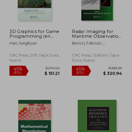
3D Graphics for Game
Radar Imaging for
Programming (en
Maritime Observation
Inglés)
(en Inglés)
Han, Junghyun
Berizzi, Fabrizio ;
Martorella, Marco ; Giusti,
$ 458.25
$ 393.
45%
45%
Elisa
dcto.
dcto.
$ 252.04
$ 216.
CRC Press, 2011, Tapa Dura,
CRC Press, 1 Edición, Tapa
Nuevo
Dura, Nuevo