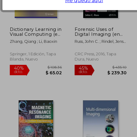
Me quedo aquí
Dictionary Learning in
Forensic Uses of
Visual Computing (en
Digital Imaging (en
Inglés)
Inglés)
Zhang, Qiang ; Li, Baoxin
Russ, John C. ; Rindel, Jens ;
Lord, P.
Springer, 1 Edición, Tapa
CRC Press, 2016, Tapa
Blanda, Nuevo
Dura, Nuevo
$ 108.36
$ 61
40%
40%
dcto.
dcto.
$ 65.02
$ 36.