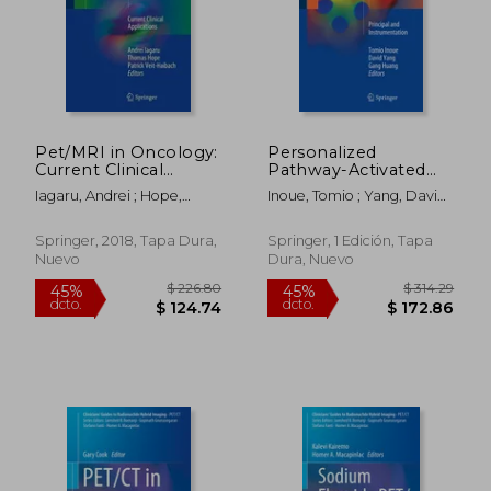
$ 270.54
$ 150.
45%
45%
dcto.
dcto.
$ 148.80
$ 82.
Pet/MRI in Oncology:
Personalized
Current Clinical
Pathway-Activated
Applications (en
Systems Imaging in
Iagaru, Andrei ; Hope,
Inoue, Tomio ; Yang, David ;
Inglés)
Oncology: Principal
Thomas ; Veit-Haibach,
Huang, Gang
and Instrumentation
Patrick
(en Inglés)
Springer, 2018, Tapa Dura,
Springer, 1 Edición, Tapa
Nuevo
Dura, Nuevo