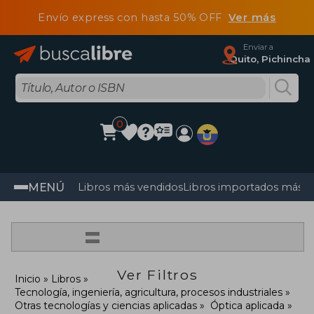
Envío express con hasta 50% OFF
Ver más
Enviar a
Quito, Pichincha
0
MENÚ
Libros más vendidos
Libros importados más v
=
Ver Filtros
Inicio
Libros
Tecnología, ingeniería, agricultura, procesos industriales
Otras tecnologías y ciencias aplicadas
Óptica aplicada