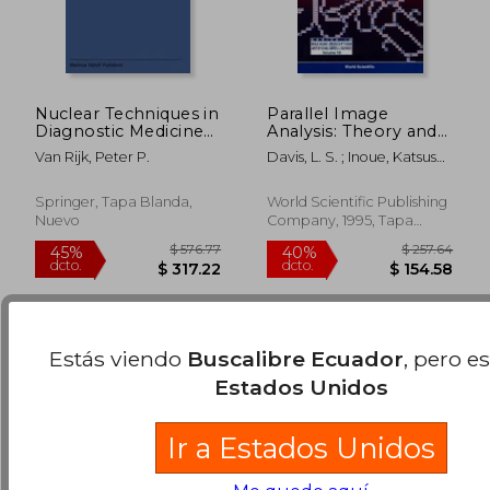
Nuclear Techniques in
Parallel Image
Diagnostic Medicine
Analysis: Theory and
(en Inglés)
Applications (en
Van Rijk, Peter P.
Davis, L. S. ; Inoue, Katsushi
Inglés)
; Nivat, M.
$ 35.25
$ 360.
45%
40%
Springer, Tapa Blanda,
World Scientific Publishing
dcto.
dcto.
$ 19.39
$ 216.
Nuevo
Company, 1995, Tapa
Dura, Nuevo
Estás viendo
Buscalibre Ecuador
, pero e
Estados Unidos
Ir a Estados Unidos