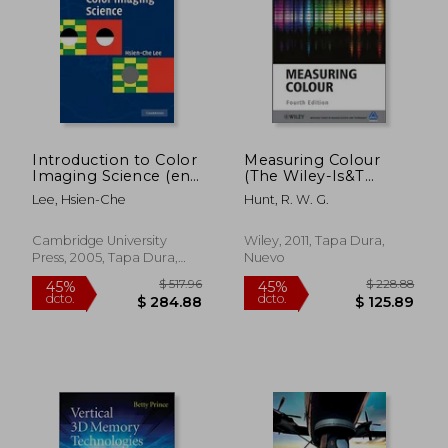
Introduction to Color
Measuring Colour
Imaging Science (en
(The Wiley-Is&T
Inglés)
Series in Imaging
Lee, Hsien-Che
Hunt, R. W. G.
Science and
Technology) (en
Inglés)
Cambridge University
Wiley, 2011, Tapa Dura,
Press, 2005, Tapa Dura,
Nuevo
Nuevo
$ 509.37
$ 280.
45%
40%
dcto.
dcto.
$ 280.15
$ 168.