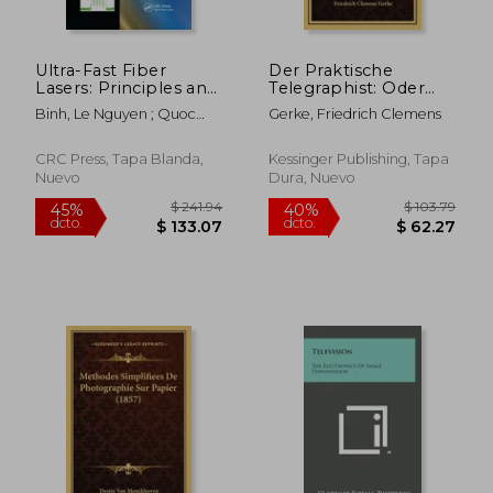
Ultra-Fast Fiber
Der Praktische
Lasers: Principles and
Telegraphist: Oder
Applications with
Die Electro-
Binh, Le Nguyen ; Quoc
Gerke, Friedrich Clemens
Matlab(r) Models (en
Magnetische
Ngo, Nam
Inglés)
Telegraphie (1851) (en
Alemán)
CRC Press, Tapa Blanda,
Kessinger Publishing, Tapa
Nuevo
Dura, Nuevo
$ 314.19
$ 338.
45%
45%
dcto.
dcto.
$ 172.80
$ 186.