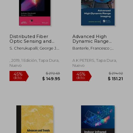
$ 150.24
$ 128.
45%
45%
dcto.
dcto.
$ 82.63
$ 70.
Distributed Fiber
Advanced High
Optic Sensing and
Dynamic Range
Dynamic Rating of
Imaging (en Inglés)
S. Cherukupalli; George J.
Banterle, Francesco ;
Power Cables (Ieee
Anders
Artusi, Alessandro ;
Press Series on
DeBattista, Kurt
Power Engineering)
, 2019, 1 Edición, Tapa Dura,
A K PETERS, Tapa Dura,
(en Inglés)
Nuevo
Nuevo