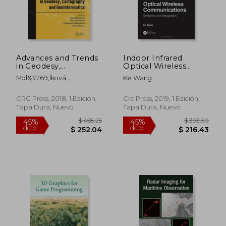
Advances and Trends
Indoor Infrared
$ 272.63
$ 274.
45%
45%
in Geodesy,
Optical Wireless
dcto.
dcto.
$ 149.95
$ 151.
Cartography and
Communications:
Mol&#269;íková,
Ke Wang
Geoinformatics:
Systems and
So&#328;a ;
Proceedings of the
Integration (en
Hur&#269;íková, Viera ;
10th International
Inglés)
CRC Press, 2018, 1 Edición,
Crc Press, 2019, 1 Edición,
Zeliz&#328;aková,
Scientific and
Tapa Dura, Nuevo
Tapa Dura, Nuevo
Vladislava
Professional
Conference on
Geodes (en Inglés)