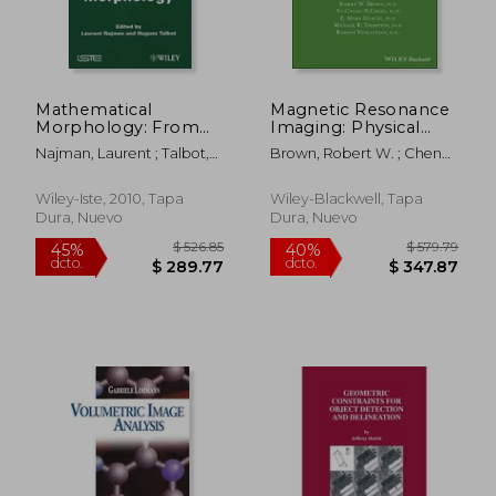
Mathematical
Magnetic Resonance
Morphology: From
Imaging: Physical
Theory to
Principles and
Najman, Laurent ; Talbot,
Brown, Robert W. ; Cheng,
Applications (en
Sequence Design (en
Hugues
Y. -C Norman ; Haacke, E.
Inglés)
Inglés)
Mark
Wiley-Iste, 2010, Tapa
Wiley-Blackwell, Tapa
Dura, Nuevo
Dura, Nuevo
$ 274.92
$ 583.
45%
45%
dcto.
dcto.
$ 151.21
$ 320.