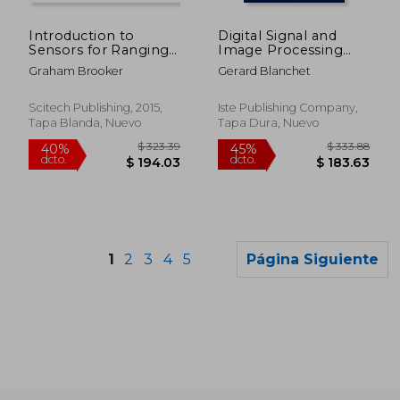
$ 241.94
$ 103.
45%
40%
dcto.
dcto.
$ 133.07
$ 62.
Introduction to
Digital Signal and
Sensors for Ranging
Image Processing
and Imaging (en
Using MATLAB,
Graham Brooker
Gerard Blanchet
Inglés)
Volume 2: Advances
and Applications: The
Deterministic Case
Scitech Publishing, 2015,
Iste Publishing Company,
(Iste)
Tapa Blanda, Nuevo
Tapa Dura, Nuevo
1
2
3
4
5
Página Siguiente