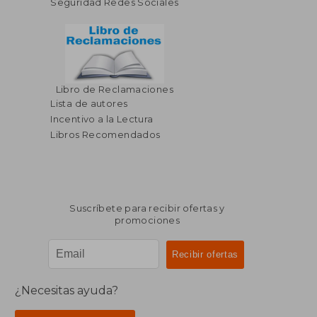
Seguridad Redes Sociales
Libro de Reclamaciones
$ 323.39
$ 333.
40%
45%
Lista de autores
dcto.
dcto.
$ 194.03
$ 183.
Incentivo a la Lectura
Libros Recomendados
Suscríbete para recibir ofertas y
promociones
¿Necesitas ayuda?