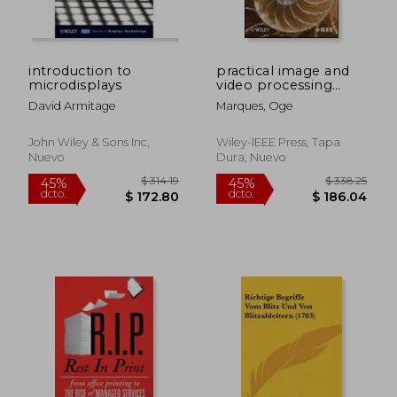
introduction to
practical image and
microdisplays
video processing
using matlab (en
David Armitage
Marques, Oge
Inglés)
John Wiley & Sons Inc,
Wiley-IEEE Press, Tapa
Nuevo
Dura, Nuevo
$ 108.36
$ 435.
40%
45%
dcto.
dcto.
$ 65.02
$ 239.