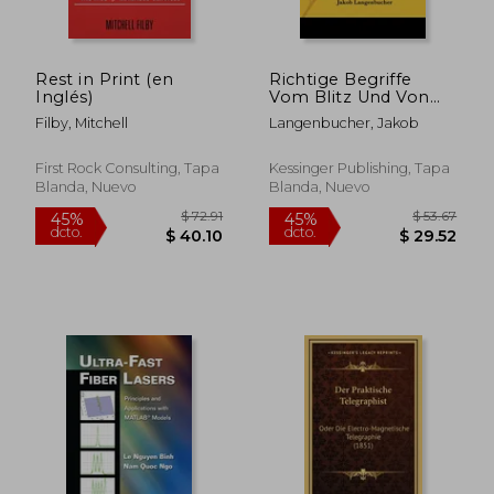
Rest in Print (en
Richtige Begriffe
Inglés)
Vom Blitz Und Von
Blitzableitern (1783)
Filby, Mitchell
Langenbucher, Jakob
(en Alemán)
First Rock Consulting, Tapa
Kessinger Publishing, Tapa
Blanda, Nuevo
Blanda, Nuevo
$ 464.15
$ 283.
45%
45%
dcto.
dcto.
$ 255.28
$ 156.