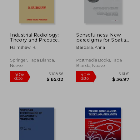
Industrial Radiology:
Sensefulness: New
Theory and Practice
paradigms for Spatial
$ 51.46
$ 288.
40%
40%
(en Inglés)
Design (en Inglés)
dcto.
dcto.
$ 30.88
$ 173.
Halmshaw, R.
Barbara, Anna
Springer, Tapa Blanda,
Postmedia Books, Tapa
Nuevo
Blanda, Nuevo