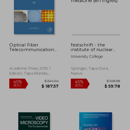
Optical Fiber
festschrift - the
Telecommunications
institute of nuclear
vii (en Inglés)
medicine (en Inglés)
University College
Academic Press, 2019, 1
Springer, Tapa Dura,
Edición, Tapa Blanda,
Nuevo
Nuevo
$ 341.04
$ 108.
45%
45%
dcto.
dcto.
$ 187.57
$ 59.