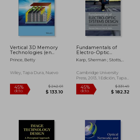
Vertical 3D Memory
Fundamentals of
Technologies (en
Electro-Optic
Inglés)
Systems Design:
Prince, Betty
Karp, Sherman ; Stotts,
Communications,
Larry B.
Lidar, and Imaging
(en Inglés)
Wiley, Tapa Dura, Nuevo
Cambridge University
Press, 2013, 1 Edición, Tapa
Dura, Nuevo
$ 517.96
$ 228.
45%
45%
dcto.
dcto.
$ 284.88
$ 125.