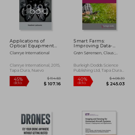
$ 242.01
$ 331.
45%
45%
dcto.
dcto.
$ 133.10
$ 182.
Applications of
Smart Farms:
Optical Equipment
Improving Data-
(en Inglés)
Driven Decision
Clanrye International
Grøn Sørensen, Claus ;
Making in Agriculture
Pesonen, Liisa ; Romanelli,
(en Inglés)
Thiago
Clanrye International, 2015,
Burleigh Dodds Science
Tapa Dura, Nuevo
Publishing Ltd, Tapa Dura,
Nuevo