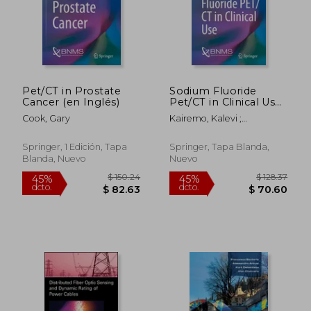
$ 226.80
$ 314.
45%
45%
dcto.
dcto.
$ 124.74
$ 172.
Pet/CT in Prostate
Sodium Fluoride
Cancer (en Inglés)
Pet/CT in Clinical Use
(en Inglés)
Cook, Gary
Kairemo, Kalevi ;
Macapinlac, Homer A.
Springer, 1 Edición, Tapa
Springer, Tapa Blanda,
Blanda, Nuevo
Nuevo