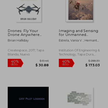
$ 280.86
$ 304.
40%
40%
dcto.
dcto.
$ 168.52
$ 182.
Drones: Fly Your
Imaging and Sensing
Drone Anywhere
for Unmanned
Without Getting
Aircraft Systems:
Brian Halliday
Estrela, Vania V. ; Hemanth,
Busted: Volume 4 (en
Deployment and
Jude ; Saotome, Osamu
Inglés)
Applications (en
Inglés)
Createspace, 2017, Tapa
Institution Of Engineering &
Blanda, Nuevo
Technology, Tapa Dura,
Nuevo