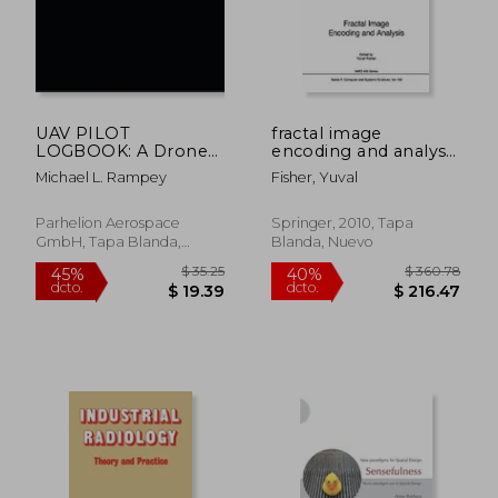
$ 194.83
$ 408.
45%
40%
dcto.
dcto.
$ 107.16
$ 245.
UAV PILOT
fractal image
LOGBOOK: A Drone
encoding and analysis
Flight Logbook for
(en Inglés)
Michael L. Rampey
Fisher, Yuval
Hobbyist Drone
Pilots - Log Your
Drone Flights Like a
Parhelion Aerospace
Springer, 2010, Tapa
Pro!
GmbH, Tapa Blanda,
Blanda, Nuevo
Nuevo