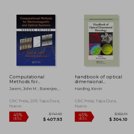
Computational
handbook of optical
Methods for
dimensional
 874.51
$ 552.91
45%
40%
Electromagnetic and
metrology (en Inglés)
Jarem, John M. ; Banerjee,
Harding, Kevin
dcto.
dcto.
80.98
$ 304.10
Optical Systems (en
Partha P.
Inglés)
CRC Press, 2011, Tapa Dura,
CRC Press, Tapa Dura,
Nuevo
Nuevo