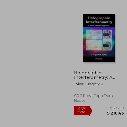
Holographic
Interferometry: A
$
45%
Mach-Zehnder
Toker, Gregory R.
dcto.
$ 4
Approach (en Inglés)
CRC Press, Tapa Dura,
Nuevo