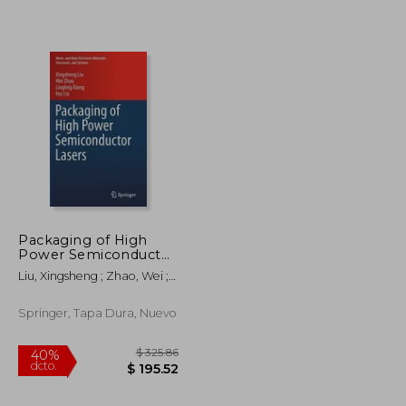
$ 711.89
$ 269.46
40%
dcto.
$ 427.13
$ 161.68
Packaging of High
Power Semiconductor
Lasers (en Inglés)
Liu, Xingsheng ; Zhao, Wei ;
Xiong, Lingling
Springer, Tapa Dura, Nuevo