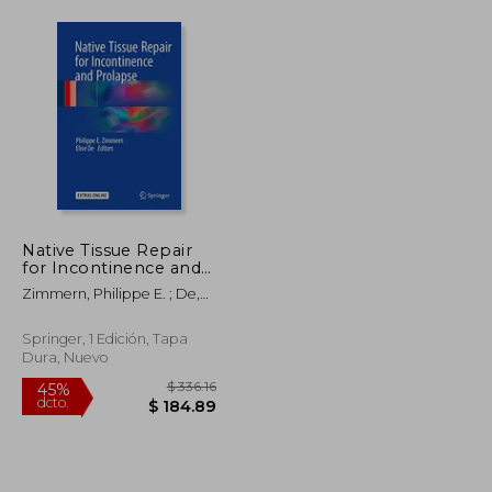
Native Tissue Repair
for Incontinence and
Prolapse (en Inglés)
Zimmern, Philippe E. ; De,
Elise J. B.
Springer, 1 Edición, Tapa
Dura, Nuevo
$ 358.04
$ 336.16
45%