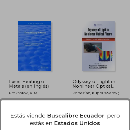
472.79
$ 274.92
45%
45%
dcto.
dcto.
60.03
$ 151.21
Laser Heating of
Odyssey of Light in
Metals (en Inglés)
Nonlinear Optical
Fibers: Theory and
Prokhorov, A. M.
Porsezian, Kuppuswamy ;
Applications (en
Ganapathy, Ramanathan
Inglés)
CRC Press, 1 Edición, Tapa
CRC Press, Tapa Dura,
Dura, Nuevo
Nuevo
Estás viendo
Buscalibre Ecuador
, pero
estás en
Estados Unidos