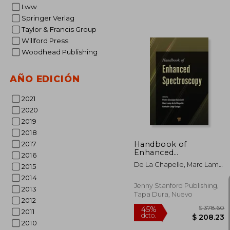
Lww
Springer Verlag
Taylor & Francis Group
$ 
45%
Willford Press
dcto.
$ 2
Woodhead Publishing
AÑO EDICIÓN
2021
2020
2019
2018
Handbook of
2017
Enhanced
2016
Spectroscopy (en
De La Chapelle, Marc Lamy
2015
Inglés)
; Gucciardi, Pietro Giuseppe
2014
; Lidgi-Guigui, Nathalie
Jenny Stanford Publishing,
2013
Tapa Dura, Nuevo
2012
2011
2010