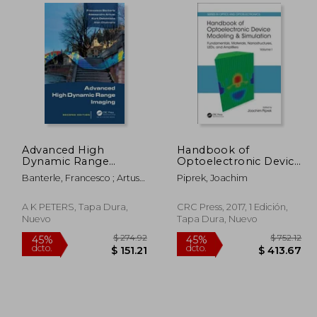
280.86
$ 220.86
40%
40%
dcto.
dcto.
68.52
$ 132.52
Advanced High
Handbook of
Dynamic Range
Optoelectronic Device
Imaging (en Inglés)
Modeling and
Banterle, Francesco ; Artusi,
Piprek, Joachim
Simulation:
Alessandro ; DeBattista,
Fundamentals,
Kurt
Materials,
A K PETERS, Tapa Dura,
CRC Press, 2017, 1 Edición,
Nanostructures, Leds,
Nuevo
Tapa Dura, Nuevo
and Amplifiers, Vol. 1
(en Inglés)