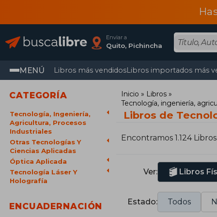
Has
Enviar a
Quito, Pichincha
MENÚ
Libros más vendidos
Libros importados más v
Inicio
Libros
CATEGORÍA
Tecnología, ingeniería, agricu
Libros de Tecnolo
Tecnología, Ingeniería,
Agricultura, Procesos
Industriales
Encontramos 1.124 Libros
Otras Tecnologías Y
Ciencias Aplicadas
Óptica Aplicada
Ver:
Libros Fí
Tecnología Láser Y
Holografía
Estado:
Todos
N
ENCUADERNACIÓN