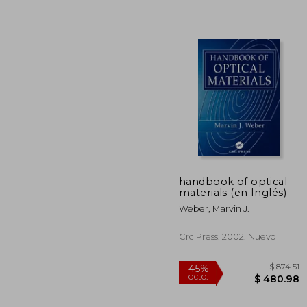
$ 
40%
dcto.
$ 2
handbook of optical
materials (en Inglés)
Weber, Marvin J.
Crc Press, 2002, Nuevo