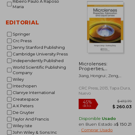
Ribeiro Paulo A Raposo
Maria
$ 
40%
dcto.
$ 1
EDITORIAL
Springer
Crc Press
Jenny Stanford Publishing
Cambridge University Press
Independently Published
Microlenses:
World Scientific Publishing
Properties,
Company
Fabrication and Liquid
Jiang, Hongrui ; Zeng,
Lenses (en Inglés)
Wiley
Xuefeng
Intechopen
CRC Press, 2013, Tapa Dura,
Clanrye International
Nuevo
Createspace
A K Peters
De Gruyter
Disponible
Usado
Taylor And Francis
en Buen Estado a
$ 150.21
Wiley Iste
.
Comprar Usado
John Wiley & Sons Inc