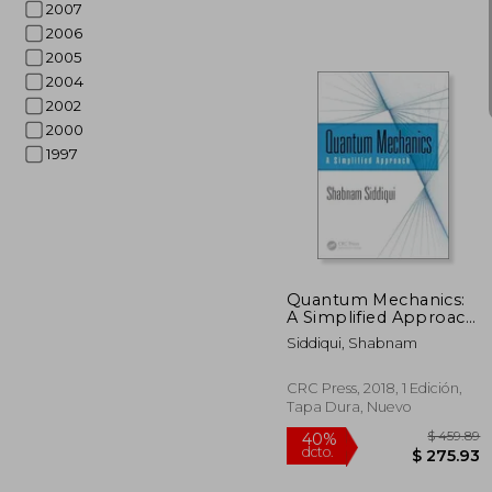
2007
2006
2005
2004
2002
2000
1997
$ 
45%
dcto.
$ 2
Quantum Mechanics:
A Simplified Approach
(en Inglés)
Siddiqui, Shabnam
CRC Press, 2018, 1 Edición,
Tapa Dura, Nuevo