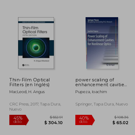
459.89
$ 152.14
40%
40%
dcto.
dcto.
75.93
$ 91.28
Thin-Film Optical
power scaling of
Filters (en Inglés)
enhancement cavities
for nonlinear optics
MacLeod, H. Angus
Pupeza, Ioachim
(en Inglés)
CRC Press, 2017, Tapa Dura,
Springer, Tapa Dura, Nuevo
Nuevo