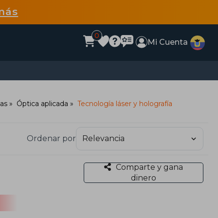
más
0
Mi Cuenta
das
Óptica aplicada
Tecnología láser y holografía
Ordenar por
Comparte y gana
dinero