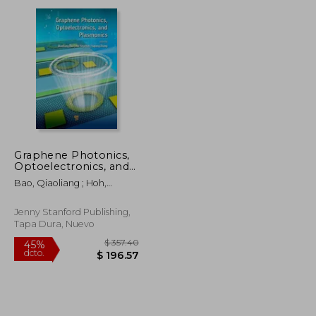
dcto.
$ 196.92
$ 184.89
Graphene Photonics,
Optoelectronics, and
Plasmonics (en Inglés)
Bao, Qiaoliang ; Hoh,
Huiying ; Zhang, Yupeng
Jenny Stanford Publishing,
Tapa Dura, Nuevo