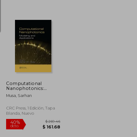
Optoelectronics
Proceedings) (en
Inglés)
$ 752.12
$ 498.09
45%
dcto.
$ 413.67
$ 273.95
Computational
Nanophotonics:
Modeling and
Musa, Sarhan
Applications (en
Inglés)
CRC Press, 1 Edición, Tapa
Blanda, Nuevo