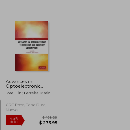
$ 752.12
$ 312.64
45%
dcto.
$ 413.67
$ 171.95
Advances in
Optoelectronic
Technology and
Jose, Gin ; Ferreira, Mário
Industry
Development:
Proceedings of the
CRC Press, Tapa Dura,
12Th International
Nuevo
Symposium on
Photonics and
Optoelectronics
(Sopo. Photonics and