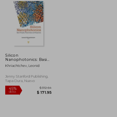
$ 190.86
$ 357.40
45%
dcto.
$ 114.52
$ 196.57
Silicon
Nanophotonics: Basic
Principles, Current
Khriachtchev, Leonid
Status and
Perspectives (en
Inglés)
Jenny Stanford Publishing,
Tapa Dura, Nuevo