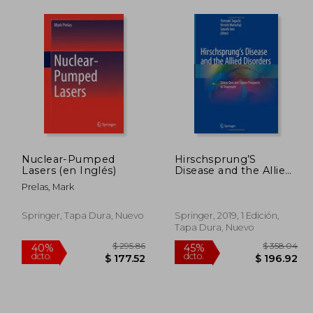
Nuclear-Pumped
Hirschsprung’S
Lasers (en Inglés)
Disease and the Allied
Disorders: Status quo
Prelas, Mark
and Future Prospects
of Treatment (en
Inglés)
Springer, Tapa Dura, Nuevo
Springer, 2019, 1 Edición,
Tapa Dura, Nuevo
314.29
$ 295.86
40%
45%