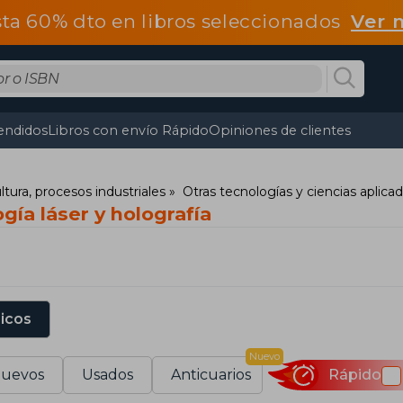
ta 60% dto en libros seleccionados
Ver 
endidos
Libros con envío Rápido
Opiniones de clientes
ltura, procesos industriales
Otras tecnologías y ciencias aplica
gía láser y holografía
sicos
Nuevo
uevos
Usados
Anticuarios
Rápido