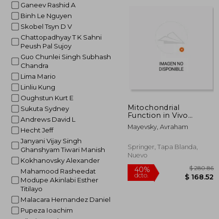
dcto.
Ganeev Rashid A
$ 1
Binh Le Nguyen
Skobel Tsyn D V
Chattopadhyay T K Sahni
Peush Pal Sujoy
Guo Chunlei Singh Subhash
Chandra
Lima Mario
Linliu Kung
Oughstun Kurt E
Mitochondrial
Sukuta Sydney
Function in Vivo
Andrews David L
Evaluated by Nadh
Mayevsky, Avraham
Hecht Jeff
Fluorescence (en
Inglés)
Janyani Vijay Singh
Springer, Tapa Blanda,
Ghanshyam Tiwari Manish
Nuevo
Kokhanovsky Alexander
Mahamood Rasheedat
Modupe Akinlabi Esther
Titilayo
Malacara Hernandez Daniel
Pupeza Ioachim