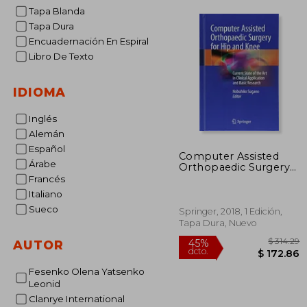
Tapa Blanda
Tapa Dura
Encuadernación En Espiral
Libro De Texto
IDIOMA
Inglés
Alemán
Español
Computer Assisted
Árabe
Orthopaedic Surgery
for hip and Knee:
Francés
Current State of the
Italiano
art in Clinical
Sueco
Application and Basic
Springer, 2018, 1 Edición,
Research (en Inglés)
Tapa Dura, Nuevo
AUTOR
Fesenko Olena Yatsenko
Leonid
Clanrye International
$ 
45%