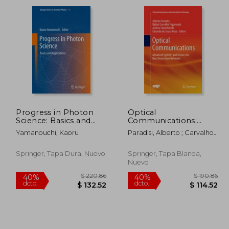
dcto.
dcto.
72.86
$ 177.52
Progress in Photon
Optical
Science: Basics and
Communications:
Applications (en
Advanced Systems
Yamanouchi, Kaoru
Paradisi, Alberto ; Carvalho
Inglés)
and Devices for Next
Figueiredo, Rafael ;
Generation Networks
Chiuchiarelli, Andrea
(en Inglés)
Springer, Tapa Dura, Nuevo
Springer, Tapa Blanda,
Nuevo