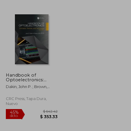
Handbook of
Optoelectronics:
$ 108.36
$ 325.86
40%
Concepts, Devices,
Dakin, John P. ; Brown,
dcto.
$ 65.02
$ 195.52
and Techniques
Robert
(Volume One) (en
Inglés)
CRC Press, Tapa Dura,
Nuevo