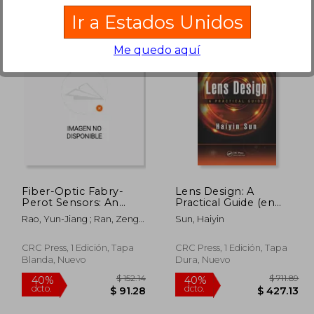
Ir a Estados Unidos
Me quedo aquí
378.60
$ 552.91
45%
45%
dcto.
dcto.
08.23
$ 304.10
Fiber-Optic Fabry-
Lens Design: A
Perot Sensors: An
Practical Guide (en
Introduction (en
Inglés)
Rao, Yun-Jiang ; Ran, Zeng-
Sun, Haiyin
Inglés)
Ling ; Gong, Yuan
CRC Press, 1 Edición, Tapa
CRC Press, 1 Edición, Tapa
Blanda, Nuevo
Dura, Nuevo