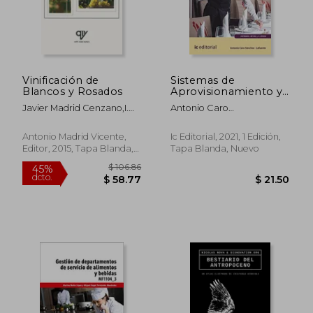
Vinificación de
Sistemas de
$ 38.46
$ 47
45%
45%
Blancos y Rosados
Aprovisionamiento y
dcto.
dcto.
$ 21.15
$ 26.
Mise en Place en el
Javier Madrid Cenzano,I.
Antonio Caro
Restaurante.
Cenzano
S&Aacute;Nchez-Lafuente
Hotr0608 - Servicios
de Restaurante
Antonio Madrid Vicente,
Ic Editorial, 2021, 1 Edición,
Editor, 2015, Tapa Blanda,
Tapa Blanda, Nuevo
Nuevo