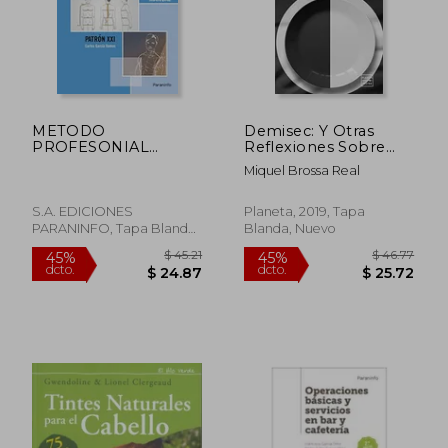
$ 81.65
$ 39.
45%
45%
dcto.
dcto.
$ 44.91
$ 21.
METODO
Demisec: Y Otras
PROFESONIAL
Reflexiones Sobre
PATRONAJE Y
Gastronomía
Miquel Brossa Real
ESCALDADO
(Ensayo)
MASCULINO
TRAZADOS MANUAL
S.A. EDICIONES
Planeta, 2019, Tapa
GEOMETR
PARANINFO, Tapa Blanda,
Blanda, Nuevo
Nuevo