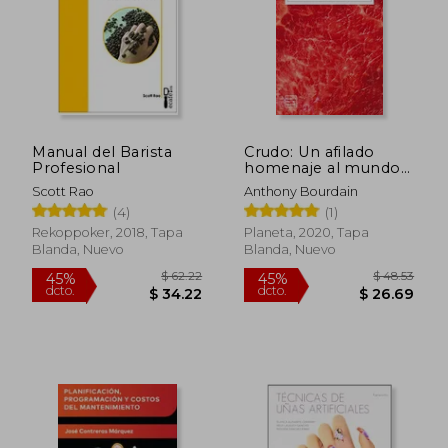
Manual del Barista
Crudo: Un afilado
Profesional
homenaje al mundo
de la gastronomía y a
Scott Rao
Anthony Bourdain
los cocineros
(4)
(1)
Rekoppoker, 2018, Tapa
Planeta, 2020, Tapa
Blanda, Nuevo
Blanda, Nuevo
$ 27.97
$ 63.
45%
45%
dcto.
dcto.
$ 15.39
$ 34.