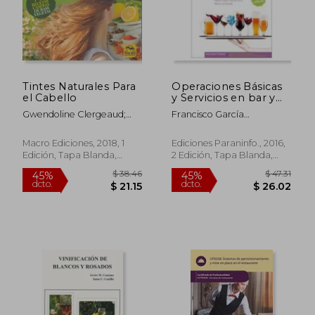
$ 45.21
$ 46.
45%
45%
dcto.
dcto.
$ 24.87
$ 25.
Tintes Naturales Para
Operaciones Básicas
el Cabello
y Servicios en bar y
Cafetería
Gwendoline Clergeaud;
Francisco García
Lionel Clergeaud
Ortiz,Mario Gil
Muela,Pedro Pablo García
Macro Ediciones, 2018, 1
Ediciones Paraninfo., 2016,
Ortiz
Edición, Tapa Blanda,
2 Edición, Tapa Blanda,
Nuevo
Nuevo