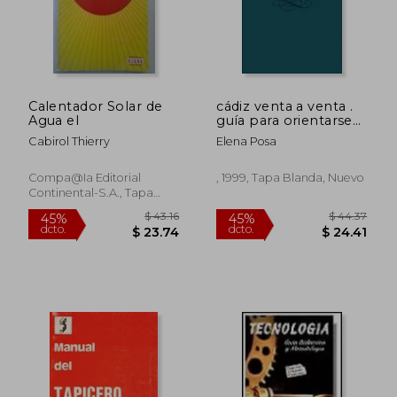
$ 115.03
$ 79.
45%
45%
dcto.
dcto.
$ 63.26
$ 43.
Calentador Solar de
cádiz venta a venta .
Agua el
guía para orientarse
entre las más de 300
Cabirol Thierry
Elena Posa
ventas de la provincia
. su historia ,
evolución , vivencias
Compa@Ia Editorial
, 1999, Tapa Blanda, Nuevo
Continental-S.A., Tapa
Blanda,
Usado