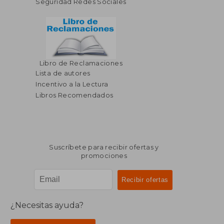
Seguridad Redes Sociales
Libro de Reclamaciones
$ 36.29
$ 186.
45%
45%
Lista de autores
dcto.
dcto.
$ 19.96
$ 102.
Incentivo a la Lectura
Libros Recomendados
Suscríbete para recibir ofertas y
promociones
¿Necesitas ayuda?