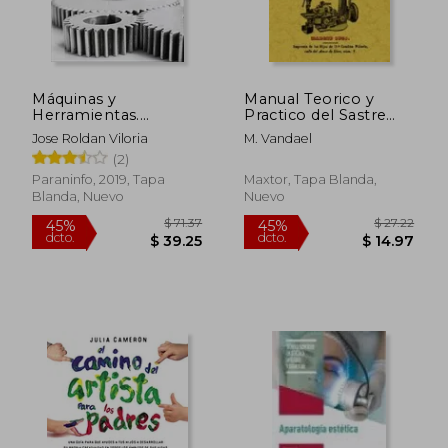
Máquinas y
Manual Teorico y
Herramientas.
Practico del Sastre
Procesos y Cálculos
(Ed. Facsimil)
Jose Roldan Viloria
M. Vandael
Mecánicos
(2)
Paraninfo, 2019, Tapa
Maxtor, Tapa Blanda,
Blanda, Nuevo
Nuevo
$ 44.32
$ 260.
45%
45%
dcto.
dcto.
$ 24.37
$ 143.