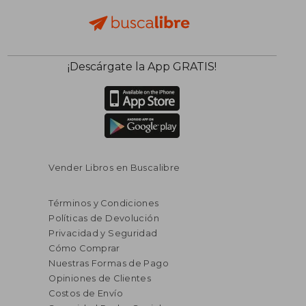
$ 87.79
$ 39.
45%
45%
¡Descárgate la App GRATIS!
dcto.
dcto.
$ 48.28
$ 21.
Vender Libros en Buscalibre
Términos y Condiciones
Políticas de Devolución
Privacidad y Seguridad
Cómo Comprar
Nuestras Formas de Pago
Opiniones de Clientes
Costos de Envío