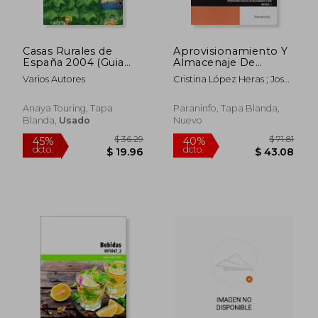
Casas Rurales de
Aprovisionamiento Y
España 2004 (Guia
Almacenaje De
Oficial)
Alimentos Y Bebidas
Varios Autores
Cristina López Heras ; José
En El Bar. UF0060
Luis Rodríguez González
(Cp - Certificado
Profesionalidad)
Anaya Touring, Tapa
Paraninfo, Tapa Blanda,
Blanda,
Usado
Nuevo
$ 36.29
$ 37.
45%
45%
dcto.
dcto.
$ 19.96
$ 20.