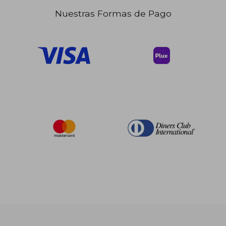
Nuestras Formas de Pago
$ 64.96
$ 42.
40%
45%
dcto.
dcto.
$ 38.97
$ 23.