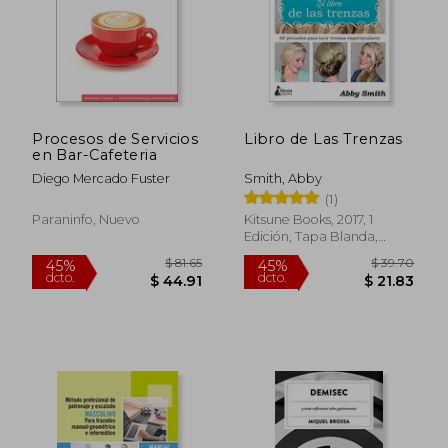
$ 77.75
$ 46.
45%
45%
dcto.
dcto.
$ 42.76
$ 25.
Procesos de Servicios
Libro de Las Trenzas
en Bar-Cafeteria
Diego Mercado Fuster
Smith, Abby
(1)
Paraninfo, Nuevo
Kitsune Books, 2017, 1
Edición, Tapa Blanda,
Nuevo