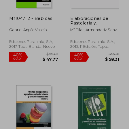
Mf1047_2 - Bebidas
Elaboraciones de
Pastelería y
Repostería en Cocina
Gabriel Angós Vallejo
Mª Pilar, Armendariz Sanz,
José Luis Carrero
Casarrubios
Ediciones Paraninfo, S.A,
Ediciones Paraninfo. S.A.,
2017, Tapa Blanda, Nuevo
2013, 1ª Edición, Tapa
Blanda, Nuevo
$ 36.29
$ 36.
45%
45%
dcto.
dcto.
$ 19.96
$ 19.