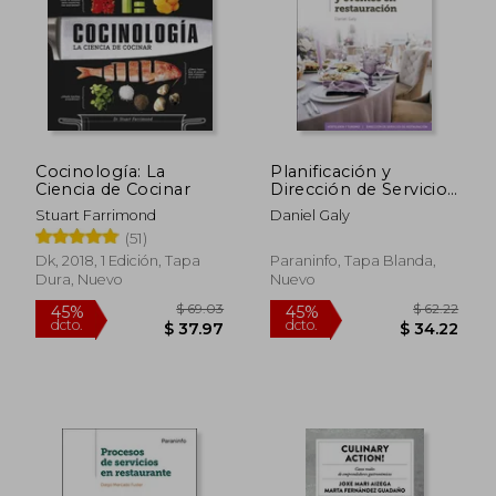
Cocinología: La
Planificación y
Ciencia de Cocinar
Dirección de Servicios
y Eventos en
Stuart Farrimond
Daniel Galy
Restauración
(51)
Dk, 2018, 1 Edición, Tapa
Paraninfo, Tapa Blanda,
Dura, Nuevo
Nuevo
$ 69.03
$ 62.
45%
45%
dcto.
dcto.
$ 37.97
$ 34.