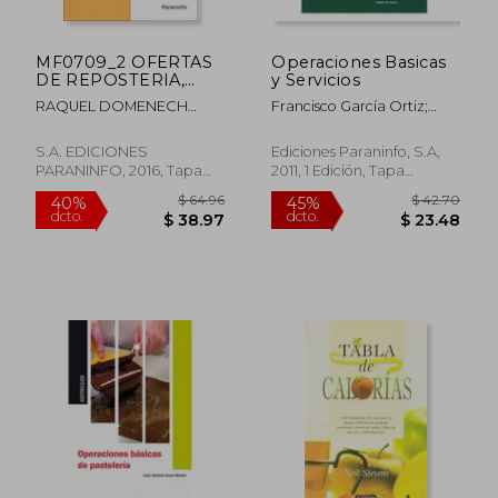
MF0709_2 OFERTAS
Operaciones Basicas
DE REPOSTERIA,
y Servicios
APROVISIONAMIENTO
RAQUEL DOMENECH
Francisco García Ortiz;
INTERNO Y
GONZALEZ, TOMAS
Pedro Pablo García Ortiz;
CONTROL DE CON
MAYORDOMO FELIU Y
Mario Gil Muela
S.A. EDICIONES
Ediciones Paraninfo, S.A,
ASIER MAZORRIAGA
PARANINFO, 2016, Tapa
2011, 1 Edición, Tapa
RAMA
Blanda, Nuevo
Blanda, Nuevo
$ 36.29
$ 71
45%
40%
dcto.
dcto.
$ 19.96
$ 43.