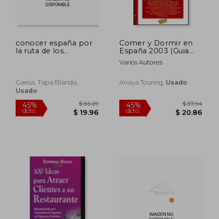
conocer españa por
Comer y Dormir en
la ruta de los
España 2003 (Guia
paradores
Viva)
Varios Autores
Gaesa, Tapa Blanda,
Anaya Touring,
Usado
Usado
$ 36.29
$ 55.
45%
45%
dcto.
dcto.
$ 19.96
$ 30.