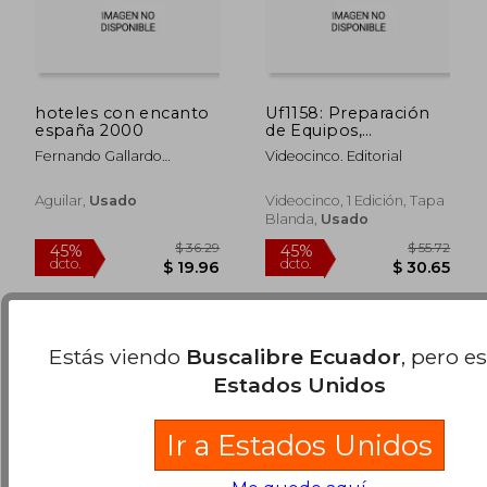
hoteles con encanto
Uf1158: Preparación
españa 2000
de Equipos,
Instalaciones y
Fernando Gallardo
Videocinco. Editorial
Productos Para la
Rodríguez
Aplicación de
$ 43.16
$ 44.
45%
45%
Técnicas de
Aguilar,
Usado
Videocinco, 1 Edición, Tapa
dcto.
dcto.
$ 23.74
$ 24.
Micropigmentación
Blanda,
Usado
Estás viendo
Buscalibre Ecuador
, pero e
Estados Unidos
Ir a Estados Unidos