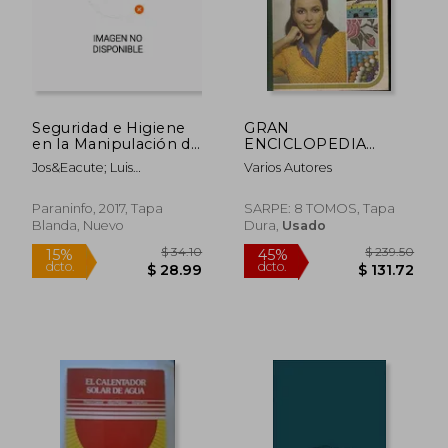
$ 77.52
$ 67.
40%
45%
dcto.
dcto.
$ 46.51
$ 37.
Seguridad e Higiene
GRAN
en la Manipulación de
ENCICLOPEDIA
Alimentos 3. ª Edición
PUNTO Y COSTURA
Jos&Eacute; Luis
Varios Autores
(8 TOMOS)
Armend&Aacute;Riz Sanz
Paraninfo, 2017, Tapa
SARPE: 8 TOMOS, Tapa
Blanda, Nuevo
Dura,
Usado