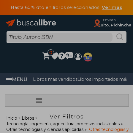
Hasta 60% dto en libros seleccionados
Ver más
Enviar a
Quito, Pichincha
0
MENÚ
Libros más vendidos
Libros importados más v
=
Ver Filtros
Inicio
Libros
Tecnología, ingeniería, agricultura, procesos industriales
Otras tecnologías y ciencias aplicadas
Otras tecnologías y