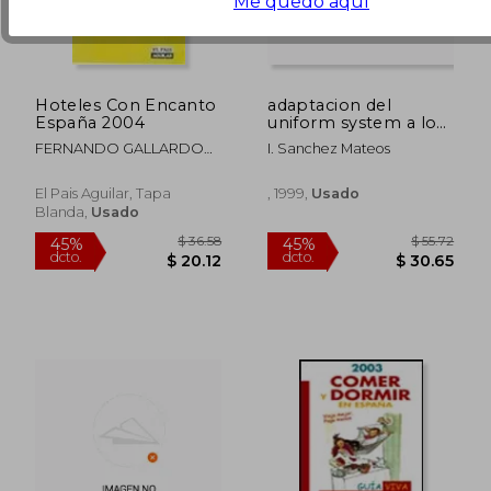
Me quedo aquí
Hoteles Con Encanto
adaptacion del
España 2004
uniform system a los
hoteles de españa.
FERNANDO GALLARDO
I. Sanchez Mateos
RODRIGUEZ
El Pais Aguilar, Tapa
, 1999,
Usado
Blanda,
Usado
$ 40.10
$ 54.
45%
45%
dcto.
dcto.
$ 22.06
$ 30.