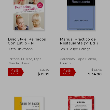
Drac Style. Peinados
Manual Practico de
Con Estilo - Nº 1
Restaurante (7ª Ed. )
Jutta Diekmann
Jesus Felipe Gallego
Editorial El Drac, Tapa
Paraninfo, Tapa Blanda,
Blanda, Nuevo
Usado
$ 48.16
$ 109.
45%
45%
dcto.
dcto.
$ 26.49
$ 60.