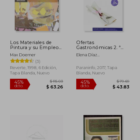
$ 62.22
$ 48.
45%
45%
dcto.
dcto.
$ 34.22
$ 26.
Los Materiales de
Ofertas
Pintura y su Empleo
Gastronómicas 2. ª
en el Arte
Edición 2017
Max Doerner
Elena Díaz
Paniagua,Lorena Carabias
(3)
Muñoz,Ana María López
Reverte, 1998, 6 Edición,
Paraninfo, 2017, Tapa
Alonso
Tapa Blanda, Nuevo
Blanda, Nuevo