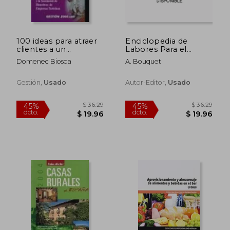
100 ideas para atraer
Enciclopedia de
clientes a un
Labores Para el
restaurante
Hogar
Domenec Biosca
A. Bouquet
Gestión,
Usado
Autor-Editor,
Usado
$ 36.58
$ 55.
45%
45%
dcto.
dcto.
$ 20.12
$ 30.