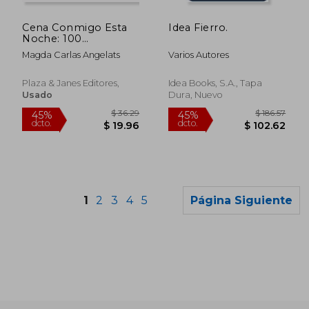
$ 79.62
$ 97
40%
40%
dcto.
dcto.
$ 47.77
$ 58.
Cena Conmigo Esta
Idea Fierro.
Noche: 100
Restaurantes de
Magda Carlas Angelats
Varios Autores
Barcelona
Plaza & Janes Editores,
Idea Books, S.A., Tapa
Usado
Dura, Nuevo
1
2
3
4
5
Página Siguiente