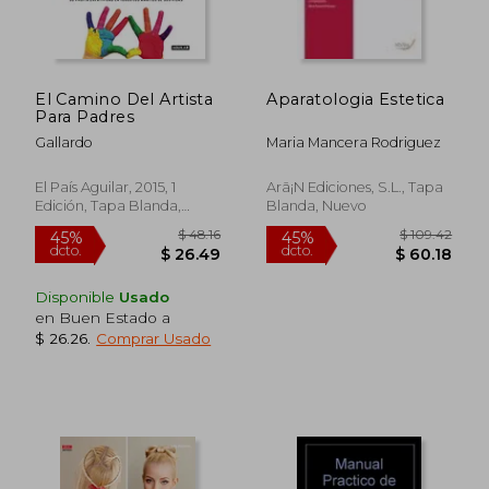
El Camino Del Artista
Aparatologia Estetica
Para Padres
Gallardo
Maria Mancera Rodriguez
El País Aguilar, 2015, 1
Arã¡N Ediciones, S.L., Tapa
Edición, Tapa Blanda,
Blanda, Nuevo
Nuevo
$ 71.37
$ 27.
45%
45%
dcto.
dcto.
$ 39.25
$ 14.
Disponible
Usado
en Buen Estado a
$ 26.26
.
Comprar Usado