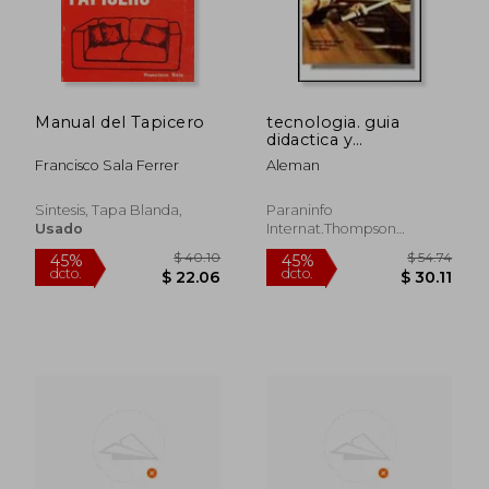
Manual del Tapicero
tecnologia. guia
didactica y
$ 34.10
$ 239.
15%
45%
metodologia.
dcto.
dcto.
$ 28.99
$ 131.
Francisco Sala Ferrer
Aleman
Sintesis, Tapa Blanda,
Paraninfo
Usado
Internat.thompson
Publish., 1994, Nuevo