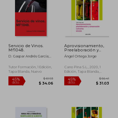
Servicio de Vinos.
Aprovisionamiento,
Mf1048.
Preelaboración y
Conservación. Mf0255
D. Gaspar Andrés García;
Ángel Ortega Jorge
Dña. María Del Carmen
$ 121.00
45%
Fernández Villafruela
Tutor Formación, 1 Edición,
Cano Pina S.L., 2020, 1
dcto.
$ 66.55
$ 22.
Tapa Blanda, Nuevo
Edición, Tapa Blanda,
Nuevo