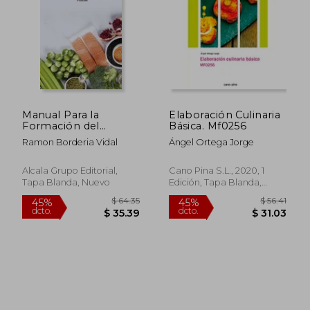
Manual Para la
Elaboración Culinaria
Formación del
Básica. Mf0256
Manipulador de
Ramon Borderia Vidal
Ángel Ortega Jorge
Alimentos -3Ed
Alcala Grupo Editorial,
Cano Pina S.L., 2020, 1
Tapa Blanda, Nuevo
Edición, Tapa Blanda,
$ 61.93
$ 56
Nuevo
45%
45%
dcto.
dcto.
$ 34.06
$ 31.