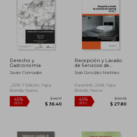
$ 36.52
$ 64.
45%
45%
dcto.
dcto.
$ 20.09
$ 35.
Derecho y
Recepción y Lavado
Gastronomía
de Servicios de
Catering
Javier Cremades
José González Martínez
, 2019, 1ª Edición, Tapa
Paraninfo, 2018, Tapa
Blanda, Nuevo
Blanda, Nuevo