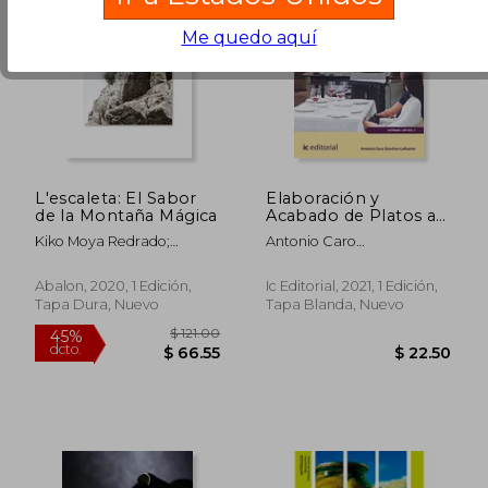
Me quedo aquí
L'escaleta: El Sabor
Elaboración y
de la Montaña Mágica
Acabado de Platos a
$ 62.88
$ 56.
45%
45%
la Vista del Cliente.
dcto.
dcto.
$ 34.59
$ 31.
Kiko Moya Redrado;
Antonio Caro
Hotr0608 - Servicios
Alberto Redrado Calvia
S&Aacute;Nchez-Lafuente
de Restaurante
Abalon, 2020, 1 Edición,
Ic Editorial, 2021, 1 Edición,
Tapa Dura, Nuevo
Tapa Blanda, Nuevo