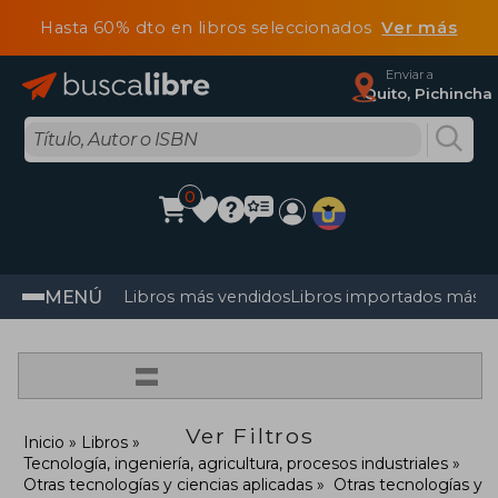
Hasta 60% dto en libros seleccionados
Ver más
Enviar a
Quito, Pichincha
0
MENÚ
Libros más vendidos
Libros importados más v
=
Ver Filtros
Inicio
Libros
Tecnología, ingeniería, agricultura, procesos industriales
Otras tecnologías y ciencias aplicadas
Otras tecnologías y