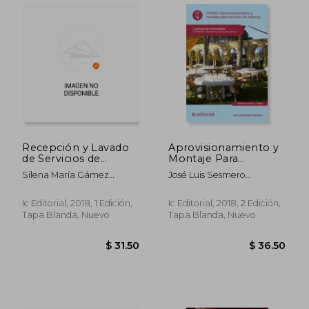
$ 69.03
$ 87.
45%
45%
dcto.
dcto.
$ 37.97
$ 48.
Recepción y Lavado
Aprovisionamiento y
de Servicios de
Montaje Para
Catering. Hotr0308 -
Servicios de Catering.
Silena María Gámez
José Luis Sesmero
Operaciones Básicas
Hotr0308 -
Montes
Carrasco
de Catering
Operaciones Básicas
de Catering
Ic Editorial, 2018, 1 Edición,
Ic Editorial, 2018, 2 Edición,
Tapa Blanda, Nuevo
Tapa Blanda, Nuevo