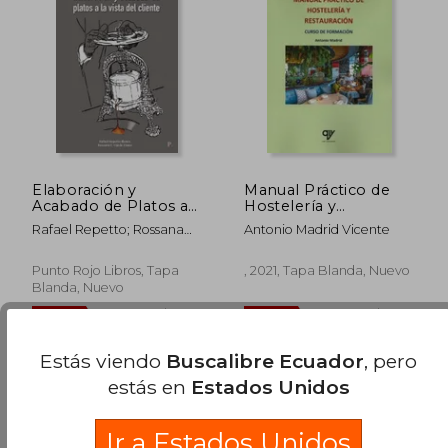
$ 66.17
$ 50.
45%
45%
dcto.
dcto.
$ 36.40
$ 27.
Elaboración y
Manual Práctico de
Acabado de Platos a
Hostelería y
la Vista del Cliente:
Restauración: Curso
Rafael Repetto; Rossana
Antonio Madrid Vicente
Manual de Hostelería
de Formación
Elizabeth Ojeda
Punto Rojo Libros, Tapa
, 2021, Tapa Blanda, Nuevo
Blanda, Nuevo
Estás viendo
Buscalibre Ecuador
, pero
estás en
Estados Unidos
Ir a Estados Unidos