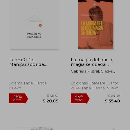
$ 31.50
$ 36.
Fcom01Po
La magia del oficio,
Manipulador de
magia se queda.
Alimentos
Gabriela Mistral y los
Gabriela Mistral, Gladys
Oficios
González Y Javiera
Naranjo Compiladoras
Adams, Tapa Blanda,
Ediciones Libros Del Cardo,
Nuevo
2024, Tapa Blanda, Nuevo