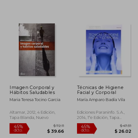
 118.58
$ 71.37
45%
45%
dcto.
dcto.
65.22
$ 39.25
Imagen Corporal y
Técnicas de Higiene
Hábitos Saludables
Facial y Corporal
Maria Teresa Tocino Garcia
María Amparo Badía Vila
Altamar, 2012, 4 Edición,
Ediciones Paraninfo. S.A.,
Tapa Blanda, Nuevo
2014, 1ªe Edición, Tapa
Blanda, Nuevo