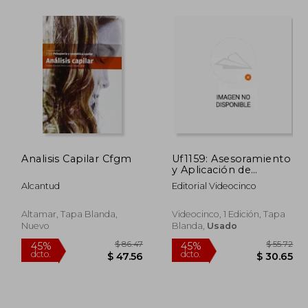
 67.67
$ 55.72
45%
45%
dcto.
dcto.
37.22
$ 30.65
Analisis Capilar Cfgm
Uf1159: Asesoramiento
y Aplicación de
Técnicas de
Alcantud
Editorial Videocinco
Micropigmentación
(cp - Certificado
Profesionalidad)
Altamar, Tapa Blanda,
Videocinco, 1 Edición, Tapa
Nuevo
Blanda,
Usado