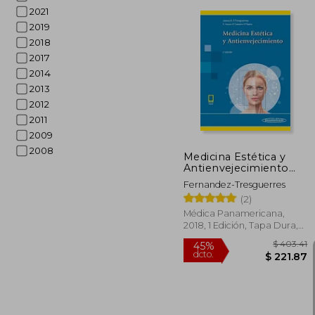
2021
2019
2018
2017
$
45%
2014
dcto.
$ 
2013
2012
2011
2009
2008
Medicina Estética y
Antienvejecimiento
(Incluye )
Fernandez-Tresguerres
(2)
Médica Panamericana,
2018, 1 Edición, Tapa Dura,
Nuevo