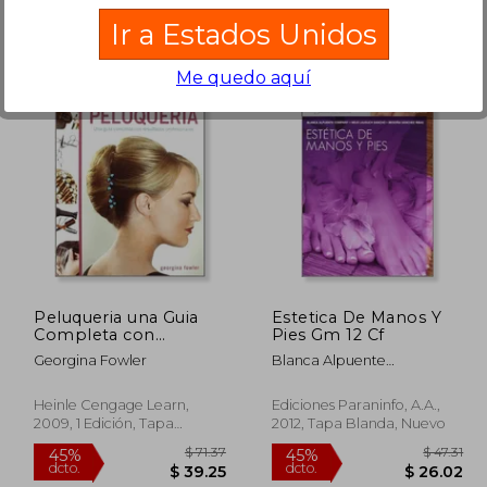
Ir a Estados Unidos
Me quedo aquí
403.41
$ 79.69
45%
45%
dcto.
dcto.
21.87
$ 43.83
Peluqueria una Guia
Estetica De Manos Y
Completa con
Pies Gm 12 Cf
Resultados
Georgina Fowler
Blanca Alpuente
Profesional
Compañy,neus Lausuch
Sancho,begoña Sánchez
Heinle Cengage Learn,
Ediciones Paraninfo, A.a.,
Ribas
2009, 1 Edición, Tapa
2012, Tapa Blanda, Nuevo
Blanda, Nuevo