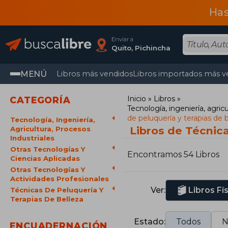
Has
Enviar a
Quito, Pichincha
MENÚ
Libros más vendidos
Libros importados más v
Inicio
Libros
CATEGORÍA
Tecnología, ingeniería, agricu
de peluquería y terapias de 
Tecnología, Ingeniería,
Libros de Técnica
Agricultura, Procesos
Industriales
Otras Tecnologías Y
Encontramos 54 Libros
Ciencias Aplicadas
Otras Tecnologías Y
Actividades Profesionales
Ver:
Libros Fí
Técnicas De Peluquería Y
Terapias De Belleza
Estado:
Todos
N
ENCUADERNACIÓN