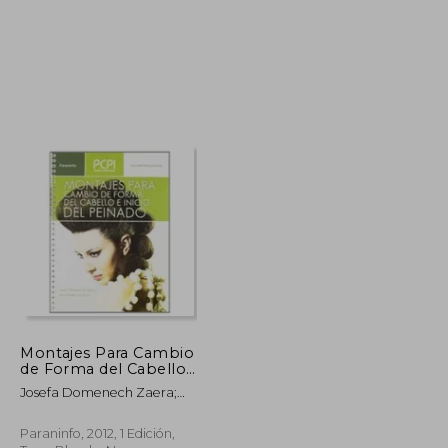
$ 47.31
$ 70.16
45%
dcto.
$ 26.02
$ 38.59
Montajes Para Cambio
de Forma del Cabello
e Inicio del Peinado
Josefa Domenech Zaera;
Inmaculada Lara Fort
Paraninfo, 2012, 1 Edición,