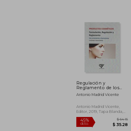
$
45%
dcto.
$ 
Regulación y
Reglamento de los
Productos Cosméticos
Antonio Madrid Vicente
Antonio Madrid Vicente,
Editor, 2019, Tapa Blanda,
Nuevo