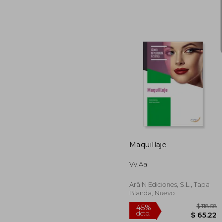
$ 
45%
dcto.
$ 2
Maquillaje
Vv.Aa
Arã¡N Ediciones, S.L., Tapa
Blanda, Nuevo