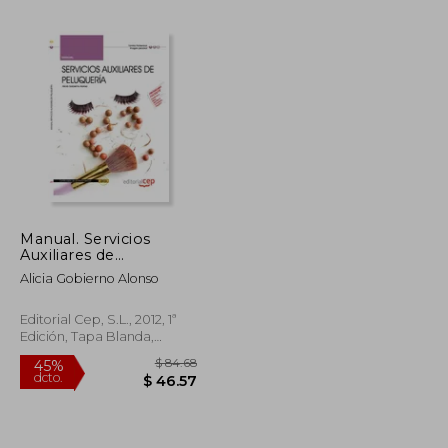
$ 109.42
$ 27.97
45%
dcto.
$ 60.18
$ 15.39
Manual. Servicios
Auxiliares de
Peluquería.
Alicia Gobierno Alonso
Certificados de
Profesionalidad
Editorial Cep, S.L., 2012, 1ª
Edición, Tapa Blanda,
Nuevo