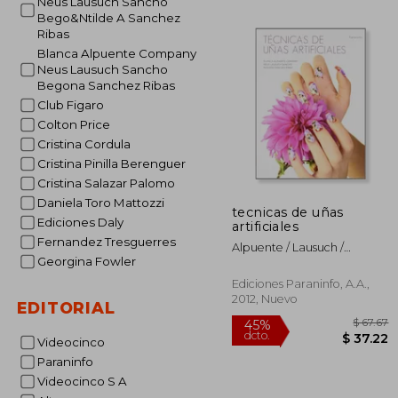
Neus Lausuch Sancho
$
45%
Bego&Ntilde A Sanchez
dcto.
$ 
Ribas
Blanca Alpuente Company
Neus Lausuch Sancho
Begona Sanchez Ribas
Club Figaro
Colton Price
Cristina Cordula
Cristina Pinilla Berenguer
Cristina Salazar Palomo
Daniela Toro Mattozzi
tecnicas de uñas
Ediciones Daly
artificiales
Fernandez Tresguerres
Alpuente / Lausuch /
Georgina Fowler
Sanchez Ribas
Ediciones Paraninfo, A.a.,
2012, Nuevo
EDITORIAL
Videocinco
Paraninfo
Videocinco S A