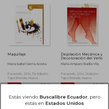
 45.62
$ 86.47
45%
45%
dcto.
dcto.
25.09
$ 47.56
Maquillaje
Depilación Mecánica y
Decoloración del Vello
Maria Isabel Sierra Acosta
María Amparo Badía Vila
Paraninfo, 2014, 1ªe Edición,
Paraninfo, 2014, 1 Edición,
Tapa Blanda, Nuevo
Tapa Blanda, Nuevo
Estás viendo
Buscalibre Ecuador
, pero
Disponible
Usado
estás en
Estados Unidos
en Buen Estado a
$ 40.79
.
Comprar Usado