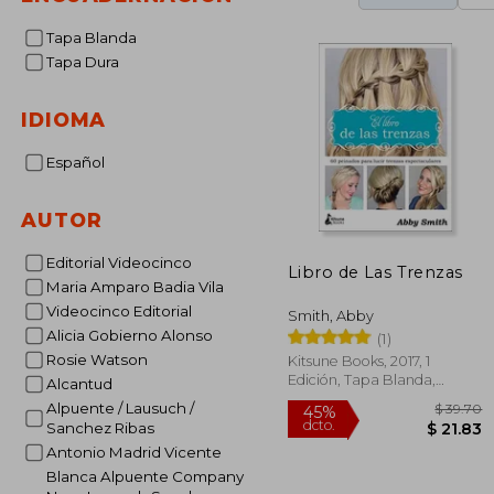
Tapa Blanda
Tapa Dura
IDIOMA
Español
AUTOR
Editorial Videocinco
Libro de Las Trenzas
Maria Amparo Badia Vila
Videocinco Editorial
Smith, Abby
Alicia Gobierno Alonso
(1)
Rosie Watson
Kitsune Books, 2017, 1
Edición, Tapa Blanda,
Alcantud
Nuevo
Alpuente / Lausuch /
Sanchez Ribas
Antonio Madrid Vicente
Blanca Alpuente Company