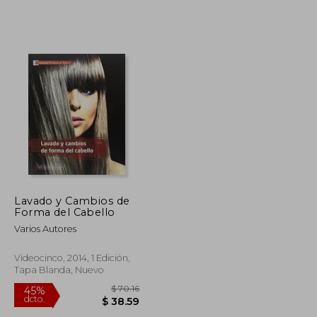
$ 47.31
$ 70.16
45%
dcto.
$ 26.02
$ 38.59
Lavado y Cambios de
Forma del Cabello
Varios Autores
Videocinco, 2014, 1 Edición,
Tapa Blanda, Nuevo