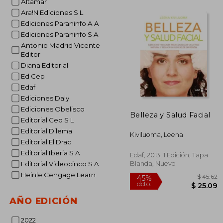
Altamar
Ara!N Ediciones S L
Ediciones Paraninfo A A
$
45%
Ediciones Paraninfo S A
dcto.
$ 
Antonio Madrid Vicente
Editor
Diana Editorial
Ed Cep
Edaf
Ediciones Daly
Ediciones Obelisco
Belleza y Salud Facial
Editorial Cep S L
Editorial Dilema
Kiviluoma, Leena
Editorial El Drac
Editorial Iberia S A
Edaf, 2013, 1 Edición, Tapa
Blanda, Nuevo
Editorial Videocinco S A
Heinle Cengage Learn
AÑO EDICIÓN
2022