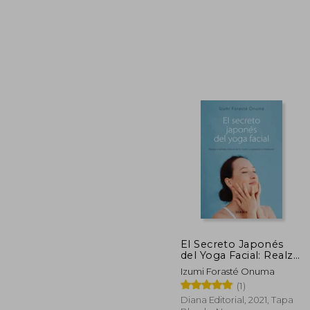
45%
dcto.
$ 
El Secreto Japonés
del Yoga Facial: Realza
la Belleza Natural de tu
Izumi Forasté Onuma
Rostro y Potencia tu
(1)
Bienestar (Salud
Natural)
Diana Editorial, 2021, Tapa