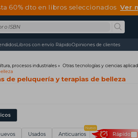
ta 60% dto en libros seleccionados
Ver 
endidos
Libros con envío Rápido
Opiniones de clientes
ltura, procesos industriales
Otras tecnologías y ciencias aplica
belleza
s de peluquería y terapias de belleza
sicos
Nuevo
uevos
Usados
Anticuarios
Rápido