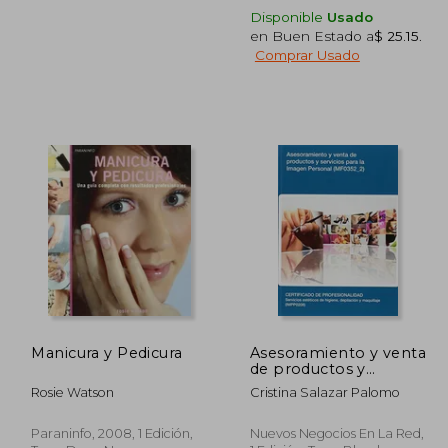
Disponible
Usado
en Buen Estado a
$ 25.15
.
Comprar Usado
$ 64.15
$ 72.11
45%
45%
dcto.
dcto.
35.28
$ 39.66
Manicura y Pedicura
Asesoramiento y venta
de productos y
servicios para la
Rosie Watson
Cristina Salazar Palomo
imagen personal (
MF0352_2)
Paraninfo, 2008, 1 Edición,
Nuevos Negocios En La Red,