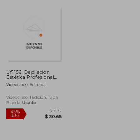
$ 36.29
$ 84.68
45%
dcto.
$ 19.96
$ 46.57
Uf1156: Depilación
Estética Profesional
Mecánica y Eléctrica
Videocinco. Editorial
Videocinco, 1 Edición, Tapa
Blanda,
Usado