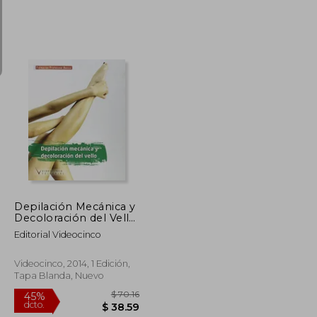
$ 38.08
$ 70.16
45%
dcto.
$ 20.95
$ 38.59
Depilación Mecánica y
Decoloración del Vello
Fpbs
Editorial Videocinco
Videocinco, 2014, 1 Edición,
Tapa Blanda, Nuevo