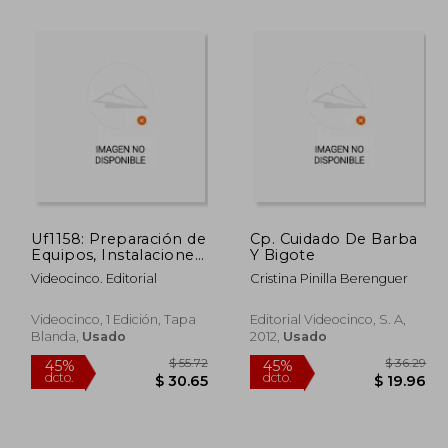
 39.70
$ 38.46
45%
45%
dcto.
dcto.
21.83
$ 21.15
Uf1158: Preparación de
Cp. Cuidado De Barba
Equipos, Instalaciones
Y Bigote
y Productos Para la
Videocinco. Editorial
Cristina Pinilla Berenguer
Aplicación de Técnicas
de Micropigmentación
Videocinco, 1 Edición, Tapa
Editorial Videocinco, S. A,
Blanda,
Usado
2012,
Usado