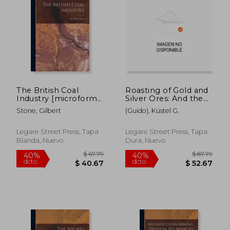
The British Coal
Roasting of Gold and
Industry [microform]
Silver Ores: And the
(en Inglés)
Extraction of Their
Stone, Gilbert
(Guido), Küstel G.
Respective Metals
Without Quicksilver
(en Inglés)
Legare Street Press, Tapa
Legare Street Press, Tapa
Blanda, Nuevo
Dura, Nuevo
$ 85.79
$ 57.
40%
40%
dcto.
dcto.
$ 51.47
$ 34.