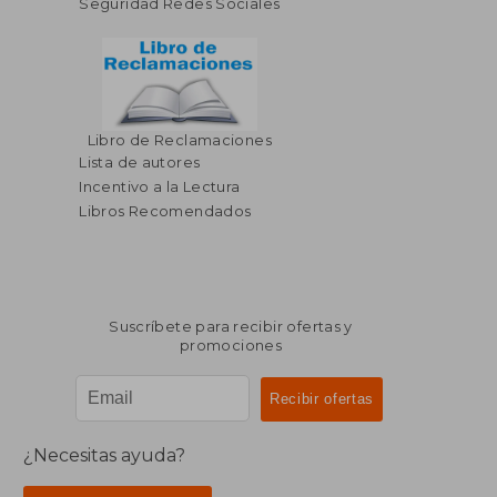
Seguridad Redes Sociales
Libro de Reclamaciones
$ 103.79
$ 71
40%
40%
Lista de autores
dcto.
dcto.
$ 62.27
$ 43.
Incentivo a la Lectura
Libros Recomendados
Suscríbete para recibir ofertas y
promociones
¿Necesitas ayuda?