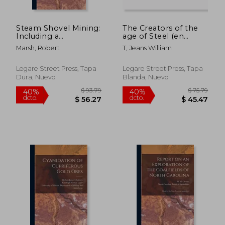
Steam Shovel Mining:
The Creators of the
Including a
age of Steel (en
Consideration of
Inglés)
Marsh, Robert
T, Jeans William
Electric Shovels and
Other Power
Excavators in Open-
Legare Street Press, Tapa
Legare Street Press, Tapa
pit Mining (en Inglés)
Dura, Nuevo
Blanda, Nuevo
$ 79.79
$ 89.
40%
40%
dcto.
dcto.
$ 47.87
$ 53.