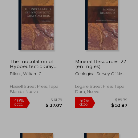
$ 57.76
$ 252.
40%
40%
dcto.
dcto.
$ 34.66
$ 151.
The Inoculation of
Mineral Resources; 22
Hypoeutectic Gray
(en Inglés)
Cast Iron. (en Inglés)
Filkins, William C.
Geological Survey Of New
South Wales
Hassell Street Press, Tapa
Legare Street Press, Tapa
Blanda, Nuevo
Dura, Nuevo