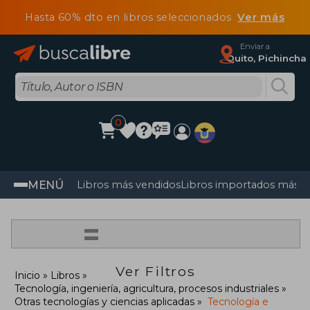
Hasta 60% dto en libros seleccionados
Ver más
Enviar a
Quito, Pichincha
0
MENÚ
Libros más vendidos
Libros importados más v
=
Ver Filtros
Inicio
Libros
Tecnología, ingeniería, agricultura, procesos industriales
Otras tecnologías y ciencias aplicadas
Tecnología e