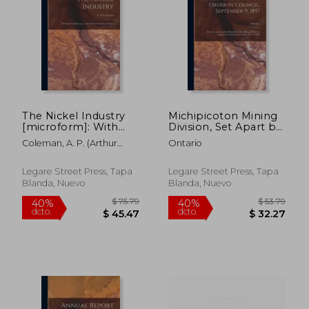
The Nickel Industry
Michipicoton Mining
[microform]: With
Division, Set Apart by
Special Reference to
Order in Council,
Coleman, A. P. (Arthur
Ontario
the Sudbury Region,
September 9, 1897
Philemon) 185
Ontario (en Inglés)
[microform]: Revised
and Amended
Legare Street Press, Tapa
Legare Street Press, Tapa
Regulations for
Blanda, Nuevo
Blanda, Nuevo
Mining Divisions,
Appr (en Inglés)
$ 67.79
$ 87.
40%
40%
dcto.
dcto.
$ 40.67
$ 52.