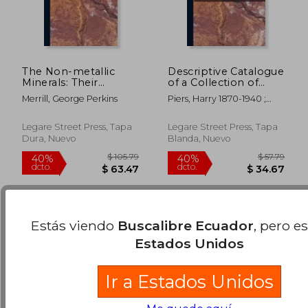
The Non-metallic
Descriptive Catalogue
Minerals: Their
of a Collection of
Occurence And Uses
Economic Minerals of
Merrill, George Perkins
Piers, Harry 1870-1940 ;
(en Inglés)
Nova Scotia, Canada
Nova Scotia Dept Of
[microform] (en
$ 53.79
$ 57.
40%
40%
Public Works An
Inglés)
Legare Street Press, Tapa
Legare Street Press, Tapa
dcto.
dcto.
$ 32.27
$ 34.
Dura, Nuevo
Blanda, Nuevo
Estás viendo
Buscalibre Ecuador
, pero e
Estados Unidos
Ir a Estados Unidos