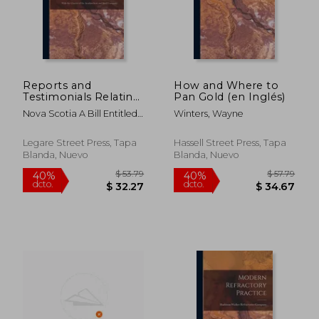
$ 85.79
$ 61
40%
40%
dcto.
dcto.
$ 51.47
$ 37.
Reports and
How and Where to
Testimonials Relating
Pan Gold (en Inglés)
to the Iron Mines of
Nova Scotia A Bill Entitled
Winters, Wayne
Nova Scotia
An Act T
[microform]: With
the Charter of the
Legare Street Press, Tapa
Hassell Street Press, Tapa
Acadian Iron and
Blanda, Nuevo
Blanda, Nuevo
Steel Company (en
Inglés)