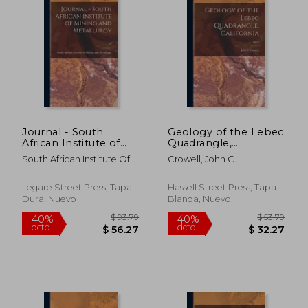
Journal - South
Geology of the Lebec
African Institute of
Quadrangle,
$ 61.79
$ 89.
40%
40%
Mining and
California; No.24 (en
dcto.
dcto.
$ 37.07
$ 53.
South African Institute Of
Crowell, John C.
Metallurgy; 21 (en
Inglés)
Mining And
Inglés)
Legare Street Press, Tapa
Hassell Street Press, Tapa
Dura, Nuevo
Blanda, Nuevo