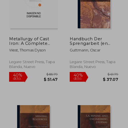
$ 87.79
$ 75.
40%
40%
dcto.
dcto.
$ 52.67
$ 45.
Metallurgy of Cast
Handbuch Der
Iron: A Complete
Sprengarbeit (en
Exposition of the
Alemán)
West, Thomas Dyson
Guttmann, Oscar
Processes Involved
(en Inglés)
Legare Street Press, Tapa
Legare Street Press, Tapa
Blanda, Nuevo
Blanda, Nuevo