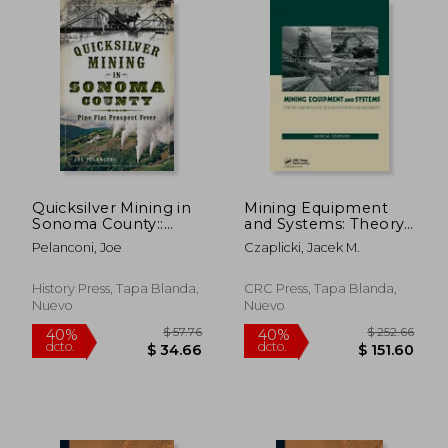
$ 615.16
$ 48.
45%
45%
dcto.
dcto.
$ 338.34
$ 26.
Quicksilver Mining in
Mining Equipment
Sonoma County::
and Systems: Theory
Pine Flat Prospect
and Practice of
Pelanconi, Joe
Czaplicki, Jacek M.
Fever (en Inglés)
Exploitation and
Reliability (en Inglés)
History Press, Tapa Blanda,
CRC Press, Tapa Blanda,
Nuevo
Nuevo