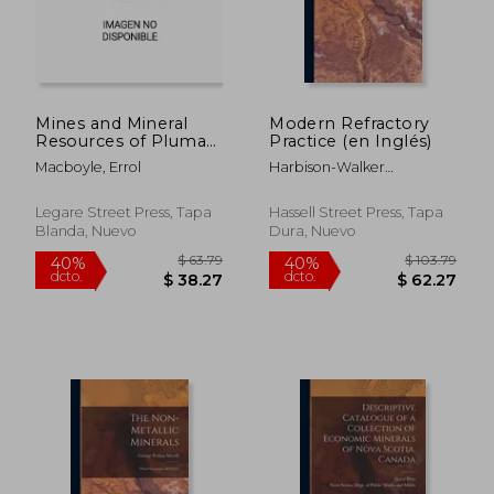
Mines and Mineral
Modern Refractory
Resources of Plumas
Practice (en Inglés)
$ 63.79
$ 53.
40%
40%
County (en Inglés)
dcto.
dcto.
$ 38.27
$ 32.
Macboyle, Errol
Harbison-Walker
Refractories Company
Legare Street Press, Tapa
Hassell Street Press, Tapa
Blanda, Nuevo
Dura, Nuevo