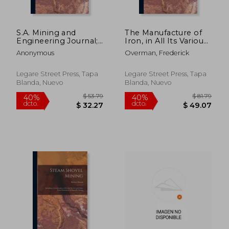
S.A. Mining and
The Manufacture of
Engineering Journal;
Iron, in All Its Various
27, pt.1, no.1379 (en
Branches: Including a
Anonymous
Overman, Frederick
Inglés)
Description of Wood-
Cutting, Coal Digging,
and the Burning of
Legare Street Press, Tapa
Legare Street Press, Tapa
Charcoal and Coke;
Blanda, Nuevo
Blanda, Nuevo
the (en Inglés)
$ 99.79
$ 75.
40%
40%
dcto.
dcto.
$ 59.87
$ 45.