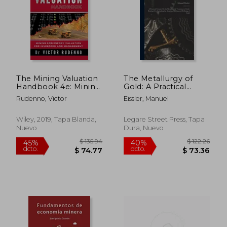
The Mining Valuation
The Metallurgy of
Handbook 4e: Mining
Gold: A Practical
and Energy Valuation
Treatise On the
Rudenno, Victor
Eissler, Manuel
for Investors and
Metallurgical
Management (en
Treatment of Gold-
Inglés)
Bearing Ores
Wiley, 2019, Tapa Blanda,
Legare Street Press, Tapa
Including the
Nuevo
Dura, Nuevo
Assaying, Melting, and
Refining (en Inglés)
$ 135.94
$ 122.
45%
40%
dcto.
dcto.
$ 74.77
$ 73.