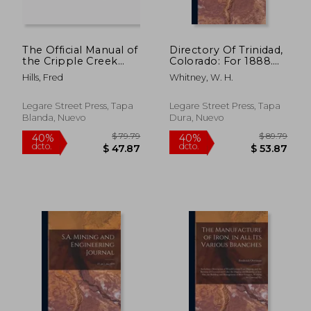
The Official Manual of
Directory Of Trinidad,
the Cripple Creek
Colorado: For 1888.
District, Colorado,
Together With A
Hills, Fred
Whitney, W. H.
U.S.A (en Inglés)
Resume Of Its
Advantages As
Mining,
Legare Street Press, Tapa
Legare Street Press, Tapa
Manufacturing, And
Blanda, Nuevo
Dura, Nuevo
Distributing Center.
Profusely Illus (en
Inglés)
$ 53.79
$ 53.
40%
40%
dcto.
dcto.
$ 32.27
$ 32.