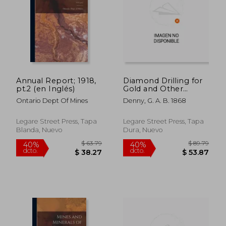
Annual Report; 1918,
Diamond Drilling for
pt.2 (en Inglés)
Gold and Other
Minerals; a Practical
Ontario Dept Of Mines
Denny, G. A. B. 1868
Handbook on the use
of Modern Diamond
Core Drills in
Legare Street Press, Tapa
Legare Street Press, Tapa
Prospecting and
Blanda, Nuevo
Dura, Nuevo
Exploiting Mineral-
bear (en Inglés)
$ 75.79
$ 53.
40%
40%
dcto.
dcto.
$ 45.47
$ 32.