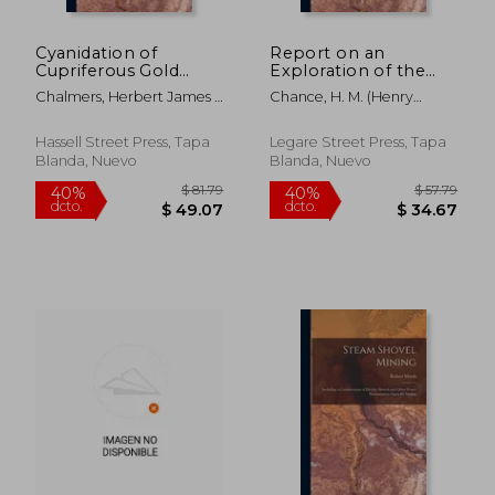
Cyanidation of
Report on an
Cupriferous Gold
Exploration of the
Ores (en Inglés)
Coalfields of North
Chalmers, Herbert James ;
Chance, H. M. (Henry
Carolina: Made for the
Lauer, Randolph Nathias ;
Martyn) 1856-1937 ; North
State Board of
University Of Alberta
Carolina Board Of
Agriculture (en
Hassell Street Press, Tapa
Legare Street Press, Tapa
Department Of
Agriculture
Inglés)
Blanda, Nuevo
Blanda, Nuevo