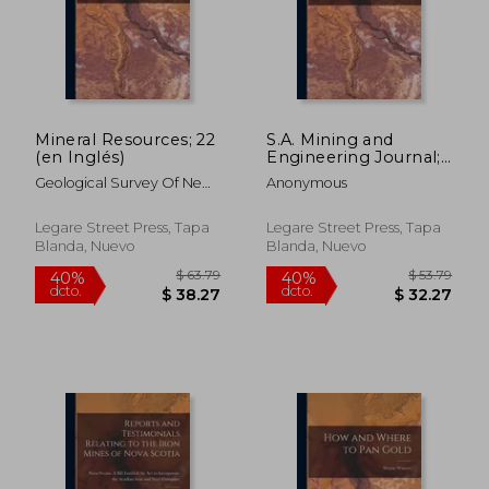
$ 57.79
$ 99.
40%
40%
dcto.
dcto.
$ 34.67
$ 59.
Mineral Resources; 22
S.A. Mining and
(en Inglés)
Engineering Journal;
27, pt.1, no.1367 (en
Geological Survey Of New
Anonymous
Inglés)
South Wales
Legare Street Press, Tapa
Legare Street Press, Tapa
Blanda, Nuevo
Blanda, Nuevo