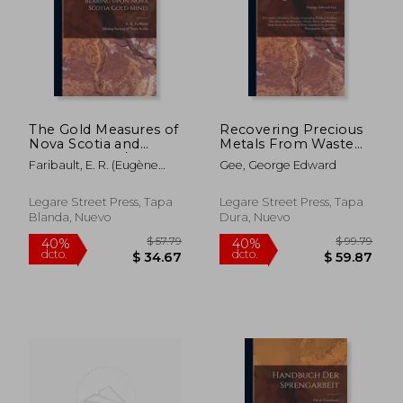
The Gold Measures of
Recovering Precious
Nova Scotia and
Metals From Waste
Deep Mining / by E.R.
Liquid Residues; a
Faribault, E. R. (Eugène
Gee, George Edward
Faribault. Together
Complete Workshop
Rodolphe) B. ; Mining
With Other Papers
Treatise, Containing
Society Of Nova Scotia
Bearing Upon Nova
Practical Working
Legare Street Press, Tapa
Legare Street Press, Tapa
Scotia Gold Mines
Directions for the
Blanda, Nuevo
Dura, Nuevo
[microform] (en
Recovery of Gold, (en
Inglés)
Inglés)