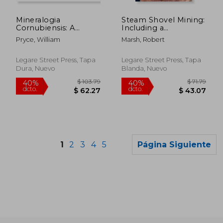
$ 53.79
$ 81
40%
40%
dcto.
dcto.
$ 32.27
$ 49.
Mineralogia
Steam Shovel Mining:
Cornubiensis: A
Including a
Treatise On Minerals,
Consideration of
Pryce, William
Marsh, Robert
Mines, and Mining:
Electric Shovels and
Containing the
Other Power
Theory and Natural
Excavators in Open-
Legare Street Press, Tapa
Legare Street Press, Tapa
History of Strata,
pit Mining (en Inglés)
Dura, Nuevo
Blanda, Nuevo
Fissures, and Lodes,
W (en Inglés)
1
2
3
4
5
Página Siguiente