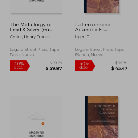
The Metallurgy of
La Ferronnerie
Lead & Silver (en
Ancienne Et
Inglés)
Moderne: Ou
Collins, Henry Francis
Liger, F.
Monographie Du Fer
Et De La Serrurerie;
Volume 1 (en Francés)
Legare Street Press, Tapa
Legare Street Press, Tapa
Dura, Nuevo
Blanda, Nuevo
$ 61.79
$ 61
40%
40%
dcto.
dcto.
$ 37.07
$ 37.