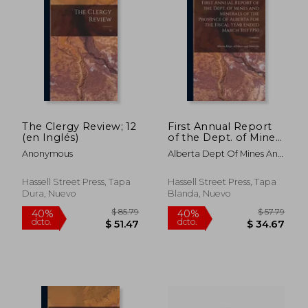
The Clergy Review; 12
First Annual Report
(en Inglés)
of the Dept. of Mines
and Minerals of the
Anonymous
Alberta Dept Of Mines And
Province of Alberta
Minerals
for the Fiscal Year
$ 93.79
$ 53.
40%
40%
Ended March 31st
Hassell Street Press, Tapa
Hassell Street Press, Tapa
dcto.
dcto.
$ 56.27
$ 32.
1950; 1949/50 (en
Dura, Nuevo
Blanda, Nuevo
Inglés)