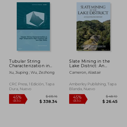
$ 75.82
$ 205.
45%
40%
dcto.
dcto.
$ 41.70
$ 123.
Tubular String
Slate Mining in the
Characterization in
Lake District: An
High Temperature
Illustrated History (en
Xu, Jiuping ; Wu, Zezhong
Cameron, Alastair
High Pressure Oil and
Inglés)
Gas Wells (en Inglés)
CRC Press, 1 Edición, Tapa
Amberley Publishing, Tapa
Dura, Nuevo
Blanda, Nuevo