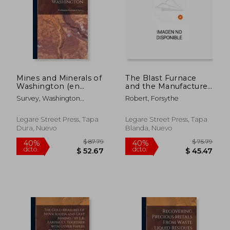
Mines and Minerals of
The Blast Furnace
Washington (en
and the Manufacture
Inglés)
of pig Iron; an
Survey, Washington
Robert, Forsythe
Elementary Treatise
Geological
for the use of the
Metallu (en Inglés)
Legare Street Press, Tapa
Legare Street Press, Tapa
Dura, Nuevo
Blanda, Nuevo
$ 63.79
$ 89.
40%
40%
dcto.
dcto.
$ 38.27
$ 53.