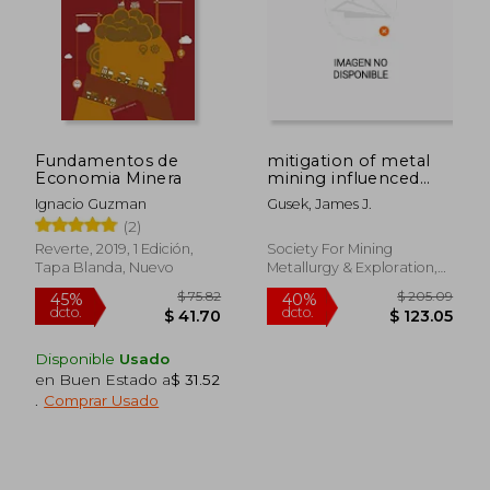
Fundamentos de
mitigation of metal
Economia Minera
mining influenced
water (en Inglés)
Ignacio Guzman
Gusek, James J.
(2)
Reverte, 2019, 1 Edición,
Society For Mining
Tapa Blanda, Nuevo
Metallurgy & Exploration,
2009, Nuevo
Disponible
Usado
en Buen Estado a
$ 31.52
.
Comprar Usado