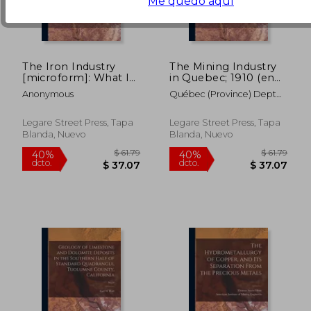
Me quedo aquí
The Iron Industry
The Mining Industry
[microform]: What It
in Quebec; 1910 (en
is to Great Britain and
Inglés)
Anonymous
Québec (Province) Dept
the United States,
Of Natural Res ; Québec
What It May Be to
(Province) Dept Of
Ontario (en Inglés)
Legare Street Press, Tapa
Legare Street Press, Tapa
Colonizatio
Blanda, Nuevo
Blanda, Nuevo
$ 63.79
$ 103.
40%
40%
dcto.
dcto.
$ 38.27
$ 62.