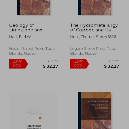
Geology of
The Hydrometallurgy
Limestone and
of Copper, and Its
Dolomite Deposits in
Separation From the
Hart, Earl W.
Hunt, Thomas Sterry 1826-
the Southern Half of
Precious Metals
1892 ; American Institute Of
Standard Quadrangle,
[microform] (en
Mining Engineers
Tuolumne County,
Inglés)
Hassell Street Press, Tapa
Legare Street Press, Tapa
California; No.58 (en
Blanda, Nuevo
Blanda, Nuevo
Inglés)
$ 105.79
$ 57.
40%
40%
dcto.
dcto.
$ 63.47
$ 34.