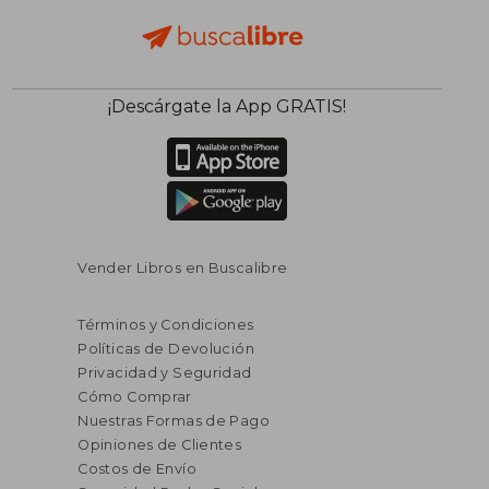
$ 81.79
$ 57.
40%
40%
¡Descárgate la App GRATIS!
dcto.
dcto.
$ 49.07
$ 34.
Vender Libros en Buscalibre
Términos y Condiciones
Políticas de Devolución
Privacidad y Seguridad
Cómo Comprar
Nuestras Formas de Pago
Opiniones de Clientes
Costos de Envío