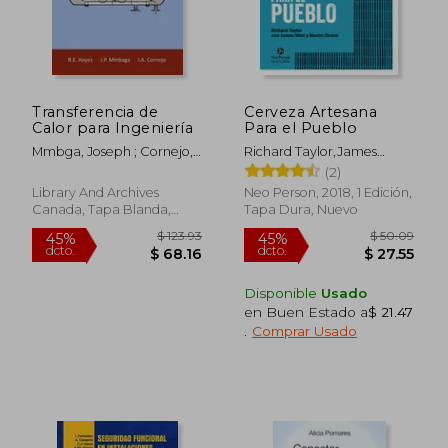
$ 84.31
$ 340.
45%
45%
dcto.
dcto.
$ 46.37
$ 187.
Transferencia de
Cerveza Artesana
Calor para Ingeniería
Para el Pueblo
Mmbga, Joseph ; Cornejo,
Richard Taylor,James
Ivan ; Hayes, Robert
Watt,Martin Dickie
(2)
Library And Archives
Neo Person, 2018, 1 Edición,
Canada, Tapa Blanda,
Tapa Dura, Nuevo
Nuevo
Disponible
Usado
en Buen Estado a
$ 21.47
.
Comprar Usado