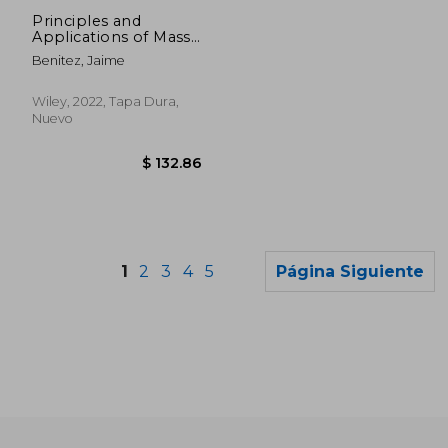
dcto.
dcto.
$ 101.83
$ 55.
Principles and
Applications of Mass
Transfer: The Design
Benitez, Jaime
of Separation
Processes for
Chemical and
Wiley, 2022, Tapa Dura,
Biochemical
Nuevo
Engineering (en
Inglés)
1
2
3
4
5
Página Siguiente