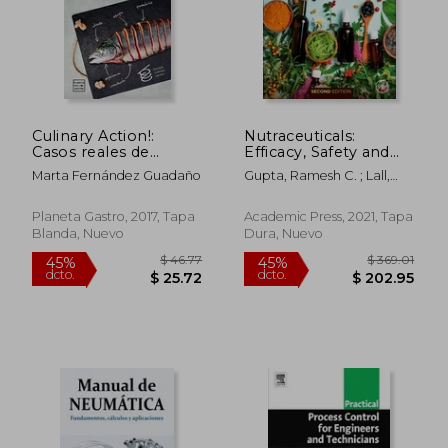
Culinary Action!:
Nutraceuticals:
Casos reales de
Efficacy, Safety and
emprendedores
Toxicity (en Inglés)
Marta Fernández Guadaño
Gupta, Ramesh C. ; Lall,
gastronómicos
Rajiv ; Srivastava, Ajay
(Ensayo)
Planeta Gastro, 2017, Tapa
Academic Press, 2021, Tapa
Blanda, Nuevo
Dura, Nuevo
$ 46.77
$ 369.
45%
45%
dcto.
dcto.
$ 25.72
$ 202.