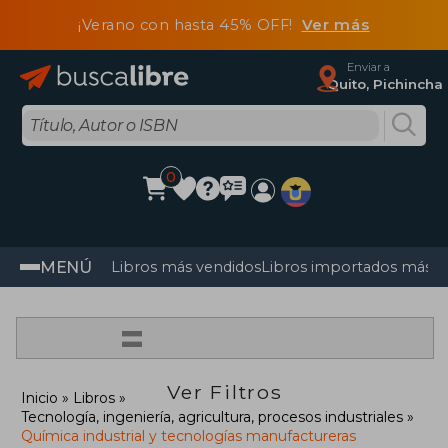
¡Verano con hasta 45% OFF!
Ver más
Enviar a
Quito, Pichincha
0
MENÚ
Libros más vendidos
Libros importados más v
=
Ver Filtros
Inicio
Libros
Tecnología, ingeniería, agricultura, procesos industriales
Química industrial y tecnologías manufactureras