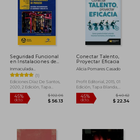
$ 123.93
$ 50.
45%
45%
dcto.
dcto.
$ 68.16
$ 27.
Seguridad Funcional
Conectar Talento,
en Instalaciones de
Proyectar Eficacia
Proceso 2ª
Inmaculada
Alicia Pomares Casado
Edición(Sistemas
Fern&Aacute;Ndez De La
(1)
Instrumentados de
Calle
Seguridad y Analisis
Ediciones Díaz De Santos,
Profit Editorial, 2015, 01
Sil): Sistemas
2020, 2 Edición, Tapa
Edición, Tapa Blanda,
Instrumentados de
Blanda, Nuevo
Nuevo
Seguridad y Análisis sil