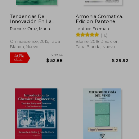
Tendencias De
Armonia Cromatica.
Innovación En La
Edicion Pantone
Ingeniería De
Ramirez Ortiz, Maria
Leatrice Eiseman
Alimentos (spanish
Eugenia
(16)
Edition)
Omniascience, 2015, Tapa
Blume, 2018, 3 Edición,
Blanda, Nuevo
Tapa Blanda, Nuevo
$ 54.83
$ 221.
45%
45%
dcto.
dcto.
$ 30.15
$ 121.