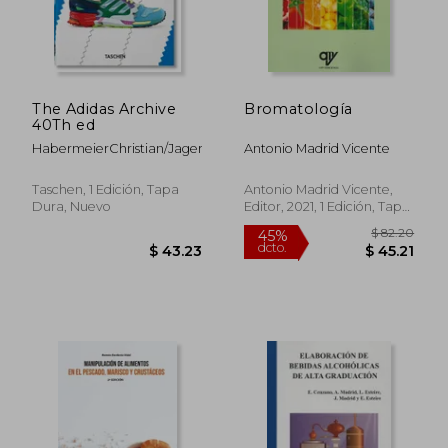
$ 41.98
$ 53.
45%
45%
dcto.
dcto.
$ 23.09
$ 29.
The Adidas Archive
Bromatología
40Th ed
HabermeierChristian/JagerSebastian
Antonio Madrid Vicente
Taschen, 1 Edición, Tapa
Antonio Madrid Vicente,
Dura, Nuevo
Editor, 2021, 1 Edición, Tapa
Blanda, Nuevo