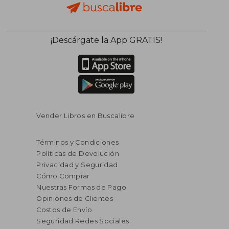
$ 277.81
$ 65.
45%
45%
¡Descárgate la App GRATIS!
dcto.
dcto.
$ 152.80
$ 36.
Vender Libros en Buscalibre
Términos y Condiciones
Políticas de Devolución
Privacidad y Seguridad
Cómo Comprar
Rápido
Nuestras Formas de Pago
Opiniones de Clientes
Costos de Envío
Seguridad Redes Sociales