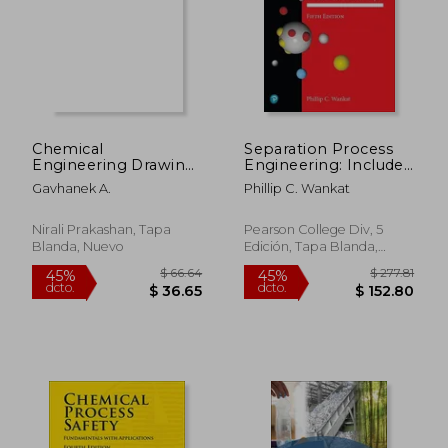
Chemical
Separation Process
Engineering Drawing
Engineering: Includes
(22608) (Si Units) (en
Mass Transfer Analysis
Gavhanek A.
Phillip C. Wankat
Inglés)
(International Series
in the Physical and
Chemical
Nirali Prakashan, Tapa
Pearson College Div, 5
Engineering
Blanda, Nuevo
Edición, Tapa Blanda,
Sciences) (en Inglés)
Nuevo
$ 184.32
$ 166
45%
45%
dcto.
dcto.
$ 101.38
$ 91.