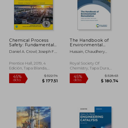
Chemical Process
The Handbook of
Safety: Fundamentals
Environmental
With Applications
Remediation: Classic
Daniel A. Crowl; Joseph F.
Hussain, Chaudhery
(Prentice Hall
and Modern
Louvar
Mustansar
International Series in
Techniques (en
the Physical and
Inglés)
Prentice Hall, 2019, 4
Royal Society Of
Chemical
Edición, Tapa Blanda,
Chemistry, Tapa Dura,
Engineering
Nuevo
Nuevo
Sciences) (en Inglés)
$ 66.64
$ 277.
45%
45%
dcto.
dcto.
$ 36.65
$ 152.