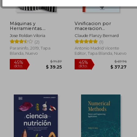
Máquinas y
Vinificacion por
Herramientas.
maceracion
Procesos y Cálculos
carbonica, la
Jose Roldan Viloria
Claude Flanzy Bernard
Mecánicos
(2)
(1)
Paraninfo, 2019, Tapa
Antonio Madrid Vicente
Blanda, Nuevo
Editor, Tapa Blanda, Nuevo
$ 67.89
$ 315
40%
45%
dcto.
dcto.
$ 40.73
$ 173.