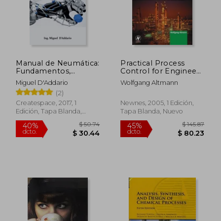
Manual de Neumática:
Practical Process
Fundamentos,
Control for Engineers
Cálculos y
and Technicians
Miguel D'Addario
Wolfgang Altmann
Aplicaciones
(Practical Professional
(2)
Books) (en Inglés)
Createspace, 2017, 1
Newnes, 2005, 1 Edición,
Edición, Tapa Blanda,
Tapa Blanda, Nuevo
Nuevo
$ 50.74
$ 145.
40%
45%
dcto.
dcto.