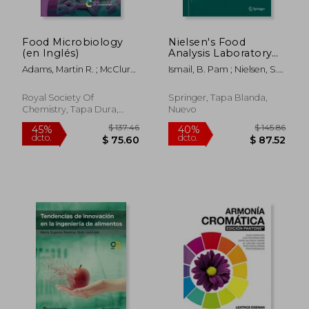
Food Microbiology
Nielsen's Food
(en Inglés)
Analysis Laboratory
Manual (en Inglés)
Adams, Martin R. ; McClure,
Ismail, B. Pam ; Nielsen, S.
Peter ; Moss, Maurice O.
Suzanne
Royal Society Of
Springer, Tapa Blanda,
Chemistry, Tapa Dura,
Nuevo
Nuevo
$ 71.37
$ 67.
45%
45%
dcto.
dcto.
$ 39.25
$ 37.