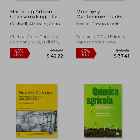
Mastering Artisan
Montaje y
Cheesemaking: The
Mantenimiento de
Ultimate Guide for
Instalaciones
Caldwell, Gianaclis ; Carroll,
Manuel Padero Martín
Home-Scale and
Frigoríficas
Ricki
Market Producers (en
Industriales
Inglés)
Chelsea Green Publishing
Paraninfo, 2014, 1 Edición,
Company, 2012, 1 Edición,
Tapa Blanda, Nuevo
Tapa Blanda, Nuevo
$ 88.14
40%
dcto.
$ 52.88
$ 29.