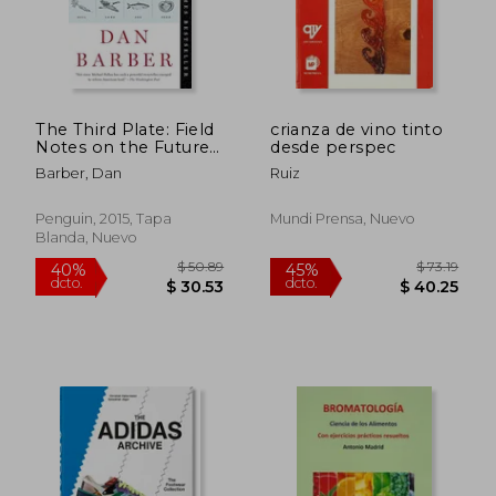
dcto.
dcto.
$ 35.28
$ 92.
The Third Plate: Field
crianza de vino tinto
Notes on the Future
desde perspec
of Food (en Inglés)
Barber, Dan
Ruiz
Penguin, 2015, Tapa
Mundi Prensa, Nuevo
Blanda, Nuevo