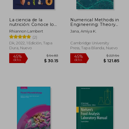
La ciencia de la
Numerical Methods in
nutrición: Conoce los
Engineering: Theory
falsos mitos de las
and Process
Rhiannon Lambert
Jana, Amiya K.
dietas y aprende a
Applications (en
(2)
comer bien para
Inglés)
tener una vida
Dk, 2022, 1 Edición, Tapa
Cambridge University
Dura, Nuevo
Press, Tapa Blanda, Nuevo
$ 60.57
$ 100.
45%
45%
dcto.
dcto.
$ 33.31
$ 55.