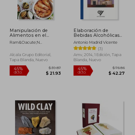
$ 50.89
$ 73
40%
45%
dcto.
dcto.
$ 30.53
$ 40.
Manipulación de
Elaboración de
Alimentos en el
Bebidas Alcohólicas
Pescado, Marisco y
de Alta Graduación
Ram&Oacute;N
Antonio Madrid Vicente
Crustáceos-2 Edición
Border&Iacute;A Vidal
(3)
Alcala Grupo Editorial,
Amv, 2014, 1 Edición, Tapa
Tapa Blanda, Nuevo
Blanda, Nuevo