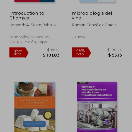
Introduction to
microbiología del
Chemical
vino
Engineering: Tools
Kenneth A. Solen; John N.
Ramón González García
for Today and
Harb
María Del Rosario Muñoz
Tomorrow (en Inglés)
Moreno Alfonso-Vicente
John Wiley & Sons Inc,
, Nuevo
Carrascosa Santiago
2010, 5 Edición, Tapa
Blanda, Nuevo
$ 137.46
$ 145.
45%
40%
dcto.
dcto.
$ 75.60
$ 87.