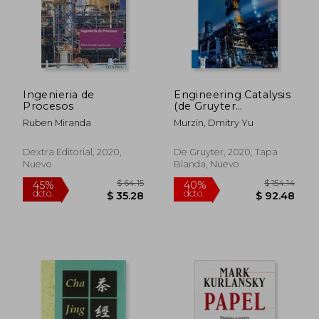
Ingenieria de
Engineering Catalysis
Procesos
(de Gruyter
Textbook) (en Inglés)
Ruben Miranda
Murzin, Dmitry Yu
Dextra Editorial, 2020,
De Gruyter, 2020, Tapa
Nuevo
Blanda, Nuevo
$ 322.74
$ 328.
45%
45%
dcto.
dcto.
$ 177.51
$ 180.