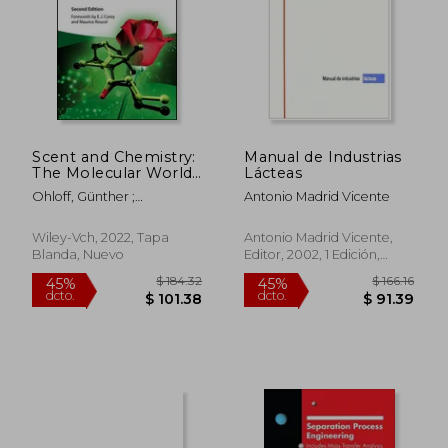
Scent and Chemistry:
Manual de Industrias
The Molecular World
Lácteas
of Odors (en Inglés)
Ohloff, Günther ;
Antonio Madrid Vicente
Pickenhagen, Wilhelm ;
Kraft, Philip
Wiley-Vch, 2022, Tapa
Antonio Madrid Vicente,
Blanda, Nuevo
Editor, 2002, 1 Edición,
$ 52.61
$ 53.
Tapa Blanda, Nuevo
40%
40%
dcto.
dcto.
$ 31.57
$ 32.