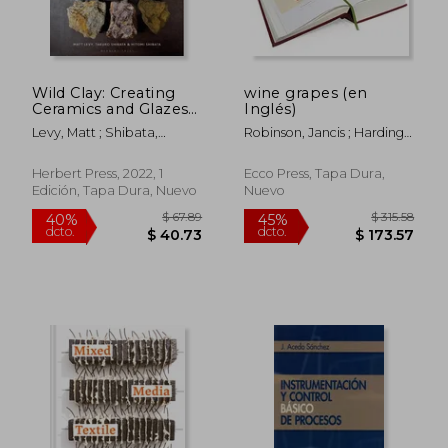
Wild Clay: Creating
wine grapes (en
Ceramics and Glazes
Inglés)
$ 82.
45%
From Natural and
dcto.
$ 43.23
$ 45.
Levy, Matt ; Shibata,
Robinson, Jancis ; Harding,
Found Resources (en
Takuro ; Shibata, Hitomi
Julia ; Vouillamoz, Jose
Inglés)
Herbert Press, 2022, 1
Ecco Press, Tapa Dura,
Edición, Tapa Dura, Nuevo
Nuevo