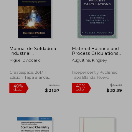
Rápido
Manual de Soldadura
Material Balance and
Industrial:
Process Calculations:
Fundamentos, Tipos
A Book for Chemical
Miguel D'Addario
Augustine, Kingsley
y Aplicaciones
Engineers and
Chemists (en Inglés)
$ 67.50
$ 168.
45%
45%
Createspace, 2017, 1
Independently Published,
dcto.
dcto.
$ 37.13
$ 92.
Edición, Tapa Blanda,
Tapa Blanda, Nuevo
Nuevo