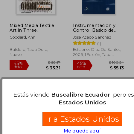
Mixed Media Textile
Instrumentacion y
Art in Three
Control Basico de
Dimensions (en
Procesos
Goddard, Ann
Jose Acedo Sanchez
Inglés)
(1)
$ 39.87
$ 76.
45%
45%
Batsford, Tapa Dura,
Ediciones Díaz De Santos,
dcto.
dcto.
$ 21.93
$ 42.
Nuevo
2006, 1 Edición, Tapa
Blanda, Nuevo
Estás viendo
Buscalibre Ecuador
, pero e
Estados Unidos
Ir a Estados Unidos
Me quedo aquí