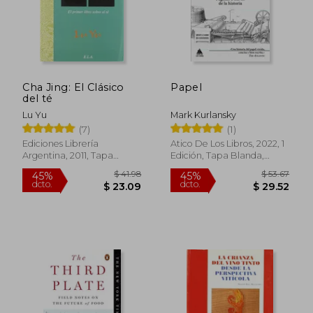
Cha Jing: El Clásico
Papel
del té
Lu Yu
Mark Kurlansky
(7)
(1)
Ediciones Librería
Atico De Los Libros, 2022, 1
Argentina, 2011, Tapa
Edición, Tapa Blanda,
Blanda, Nuevo
Nuevo
$ 64.15
$ 154
45%
40%