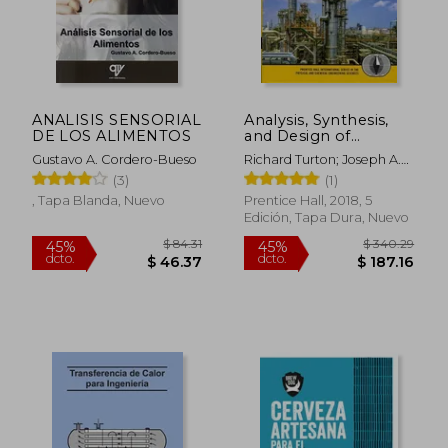
$ 30.44
$ 80.
ANALISIS SENSORIAL
Analysis, Synthesis,
DE LOS ALIMENTOS
and Design of
Chemical Processes
Gustavo A. Cordero-Bueso
Richard Turton; Joseph A.
(Prentice Hall
Shaeiwitz; Debangsu
(3)
(1)
International Series in
Bhattacharyya; Wallace B.
the Physical and
, Tapa Blanda, Nuevo
Prentice Hall, 2018, 5
Whiting
Chemical
Edición, Tapa Dura, Nuevo
Engineering
Sciences) (en Inglés)