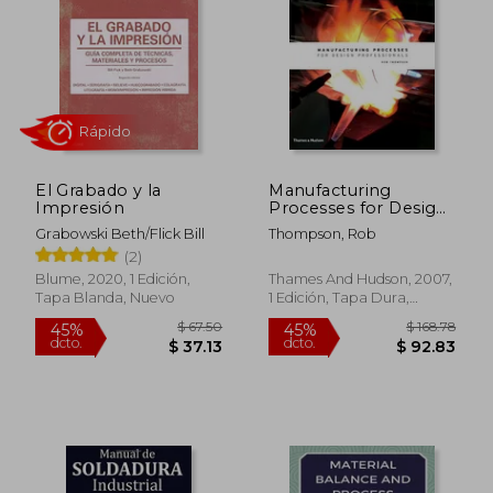
El Grabado y la
Manufacturing
Impresión
Processes for Design
$ 102.06
$ 40.
45%
45%
Professionals (en
dcto.
dcto.
$ 56.13
$ 22.
Grabowski Beth/Flick Bill
Thompson, Rob
Inglés)
(2)
Blume, 2020, 1 Edición,
Thames And Hudson, 2007,
Tapa Blanda, Nuevo
1 Edición, Tapa Dura,
Nuevo