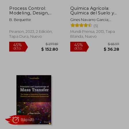
Process Control:
Química Agrícola:
Modeling, Design,
Química del Suelo y
and Simulation
de los Nutrientes
B. Bequette
Gines Navarro Garcia;
(International Series
Esenciales Para las
Sim&Oacute;N Navarro
(5)
in the Physical and
Plantas (Agricultura)
García
Chemical
Pearson, 2023, 2 Edición,
Mundi Prensa, 2013, Tapa
Engineering
Tapa Dura, Nuevo
Blanda, Nuevo
Sciences) (en Inglés)
$ 185.14
$ 100.
45%
45%