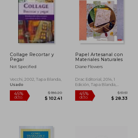
$ 49.72
$ 31
45%
45%
dcto.
dcto.
$ 27.34
$ 17.
Collage Recortar y
Papel Artesanal con
Pegar
Materiales Naturales
Not Specified
Diane Flowers
Vecchi, 2002, Tapa Blanda,
Drac Editorial, 2014, 1
Usado
Edición, Tapa Blanda,
Nuevo