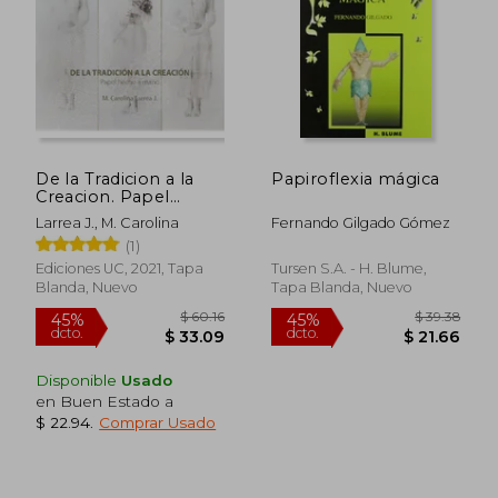
$ 36.29
$ 31
45%
45%
dcto.
dcto.
$ 19.96
$ 17.
De la Tradicion a la
Papiroflexia mágica
Creacion. Papel
Hecho a Mano
Larrea J., M. Carolina
Fernando Gilgado Gómez
(1)
Ediciones UC, 2021, Tapa
Tursen S.A. - H. Blume,
Blanda, Nuevo
Tapa Blanda, Nuevo
Disponible
Usado
en Buen Estado a
$ 22.94
.
Comprar Usado