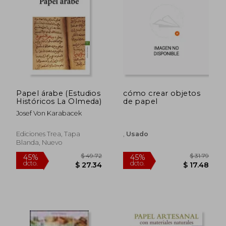
$ 53.67
$ 94.
45%
45%
dcto.
dcto.
$ 29.52
$ 52.
Papel árabe (Estudios
cómo crear objetos
Históricos La Olmeda)
de papel
Josef Von Karabacek
Ediciones Trea, Tapa
,
Usado
Blanda, Nuevo