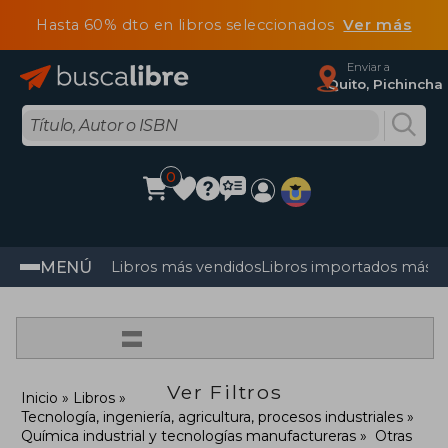
Hasta 60% dto en libros seleccionados
Ver más
Enviar a
Quito, Pichincha
0
MENÚ
Libros más vendidos
Libros importados más v
=
Ver Filtros
Inicio
Libros
Tecnología, ingeniería, agricultura, procesos industriales
Química industrial y tecnologías manufactureras
Otras