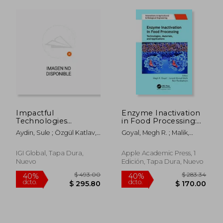
Impactful
Enzyme Inactivation
Technologies
in Food Processing:
Transforming the
Technologies,
Aydin, Sule ; Özgül Katlav,
Goyal, Megh R. ; Malik,
Food Industry (en
Materials, and
Eda ; Çamlica, Koray
Junaid Ahmad ;
Inglés)
Applications
Pandiselvam, Ravi
(Innovations in
IGI Global, Tapa Dura,
Apple Academic Press, 1
Agricultural &
Nuevo
Edición, Tapa Dura, Nuevo
Biological
Engineering) (en
Inglés)
$ 279.66
$ 50.