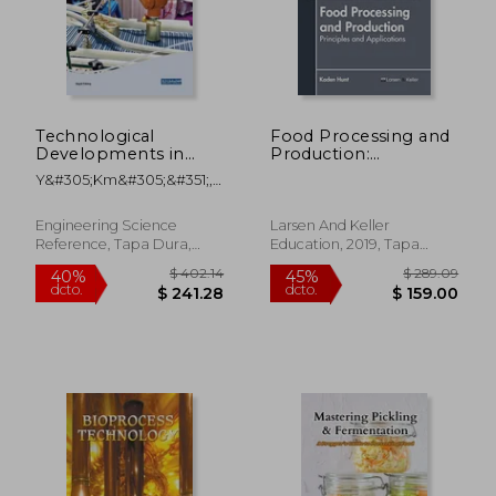
$ 258.34
$ 79.
40%
45%
dcto.
dcto.
$ 155.00
$ 43.
Technological
Food Processing and
Developments in
Production:
Food Preservation,
Principles and
Y&#305;km&#305;&#351;,
Processing, and
Applications (en
Seydi
Storage (en Inglés)
Inglés)
Engineering Science
Larsen And Keller
Reference, Tapa Dura,
Education, 2019, Tapa
Nuevo
Dura, Nuevo