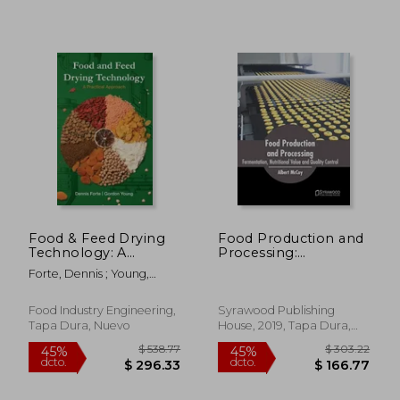
$ 215.36
$ 525.
45%
40%
dcto.
dcto.
$ 118.45
$ 315.
Food & Feed Drying
Food Production and
Technology: A
Processing:
Practical Approach
Fermentation,
Forte, Dennis ; Young,
(en Inglés)
Nutritional Value and
Gordon ; Taylor, Natasha
Quality Control (en
Inglés)
Food Industry Engineering,
Syrawood Publishing
Tapa Dura, Nuevo
House, 2019, Tapa Dura,
Nuevo