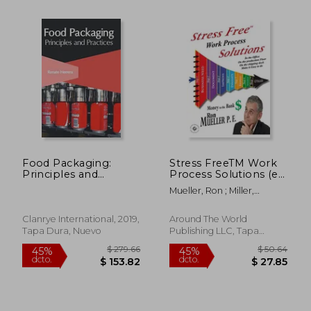
Food Packaging:
Stress FreeTM Work
Principles and
Process Solutions (en
Practices (en Inglés)
Inglés)
Mueller, Ron ; Miller,
Gordon
Clanrye International, 2019,
Around The World
Tapa Dura, Nuevo
Publishing LLC, Tapa
Blanda, Nuevo
$ 233.34
$ 25
40%
45%
dcto.
dcto.
$ 140.00
$ 13.