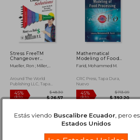
Stress FreeTM
Mathematical
Changeover
Modeling of Food
Solutions (en Inglés)
Processing (en
Mueller, Ron ; Miller,
Farid, Mohammed M.
Inglés)
Gordon
$ 233.06
$ 54.
45%
40%
Around The World
CRC Press, Tapa Dura,
dcto.
dcto.
$ 128.18
$ 32.
Publishing LLC, Tapa
Nuevo
Blanda, Nuevo
Estás viendo
Buscalibre Ecuador
, pero e
Estados Unidos