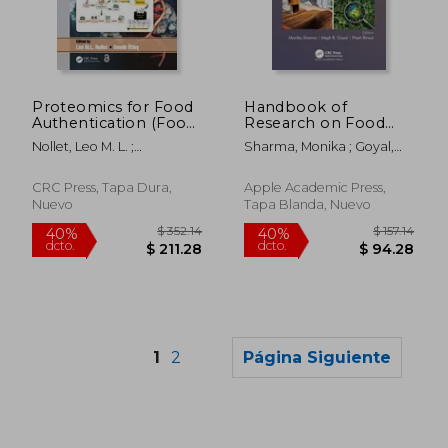
$ 308.34
$ 227.
40%
40%
dcto.
dcto.
$ 185.00
$ 136.
Proteomics for Food
Handbook of
Authentication (Food
Research on Food
Analysis & Properties)
Processing and
Nollet, Leo M. L. ;
Sharma, Monika ; Goyal,
(en Inglés)
Preservation
Ötle&#351;, Semih
Megh R. ; Birwal, Preeti
Technologies:
Volume 5: Emerging
CRC Press, Tapa Dura,
Apple Academic Press,
Techniques for Food
Nuevo
Tapa Blanda, Nuevo
Processing, Quality,
and Safety Assuranc
(en Inglés)
1
2
Página Siguiente