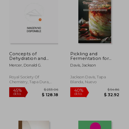
$ 45.96
$ 46.
45%
45%
dcto.
dcto.
$ 25.28
$ 25.
Concepts of
Pickling and
Dehydration and
Fermentation for
Drying for Small-
Preppers:
Mercer, Donald G.
Davis, Jackson
Scale Food
Nourishment for
Processors (en
challenging times (en
Inglés)
Inglés)
Royal Society Of
Jackson Davis, Tapa
Chemistry, Tapa Dura,
Blanda, Nuevo
Nuevo