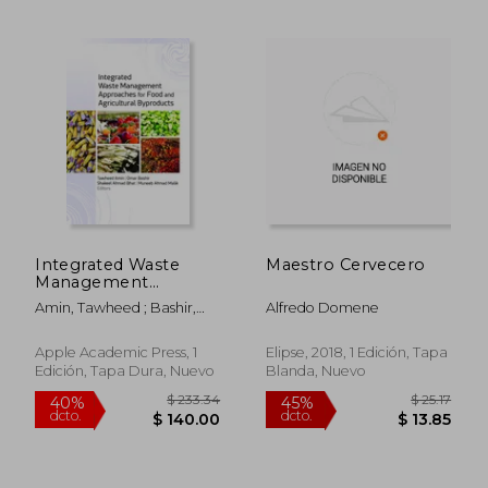
Integrated Waste
Maestro Cervecero
Management
Approaches for Food
Amin, Tawheed ; Bashir,
Alfredo Domene
and Agricultural
Omar ; Bhat, Shakeel
Byproducts (en
Ahmad
Inglés)
Apple Academic Press, 1
Elipse, 2018, 1 Edición, Tapa
Edición, Tapa Dura, Nuevo
Blanda, Nuevo
$ 409.86
$ 71
45%
45%
dcto.
dcto.
$ 225.42
$ 39.