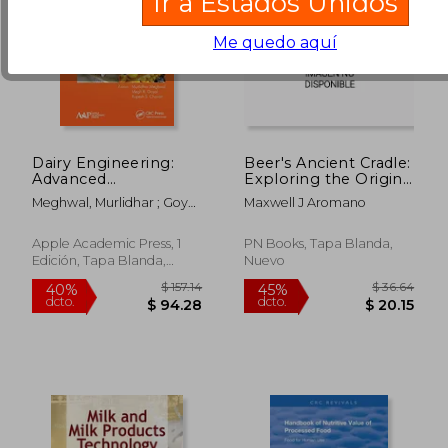
Ir a Estados Unidos
Me quedo aquí
Dairy Engineering:
Beer's Ancient Cradle:
Advanced
Exploring the Origins
Technologies and
and Rituals of
Meghwal, Murlidhar ; Goyal,
Maxwell J Aromano
Their Applications (en
Humanity's Favorite
Megh R. ; Chavan, Rupesh
Inglés)
Brew (en Inglés)
S.
Apple Academic Press, 1
PN Books, Tapa Blanda,
Edición, Tapa Blanda,
Nuevo
Nuevo
$ 239.64
$ 239.
40%
40%
dcto.
dcto.
$ 143.78
$ 143.