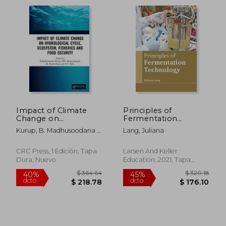
45%
45%
dcto.
dcto.
$ 153.82
$ 27.
Impact of Climate
Principles of
Change on
Fermentation
Hydrological Cycle,
Technology (en
Kurup, B. Madhusoodana ;
Lang, Juliana
Ecosystem, Fisheries
Inglés)
Boopendranath, M. R. ;
and Food Security (en
Harikrishnan, M.
Inglés)
CRC Press, 1 Edición, Tapa
Larsen And Keller
Dura, Nuevo
Education, 2021, Tapa
Dura, Nuevo