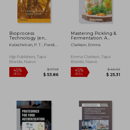
$ 233.39
$ 284.
40%
45%
dcto.
dcto.
$ 140.03
$ 156.
Bioprocess
Mastering Pickling &
Technology (en
Fermentation: A
Inglés)
prepper's guide to
Kalaichelvan, P. T. ; Pandi, I.
Clarkson, Emma
preserving food (en
Arul
Inglés)
Mjp Publishers, Tapa
Emma Clarkson, Tapa
Blanda, Nuevo
Blanda, Nuevo