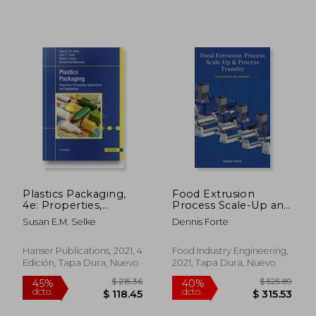
$ 270.84
$ 340.
40%
45%
dcto.
dcto.
$ 162.50
$ 187.
Plastics Packaging,
Food Extrusion
4e: Properties,
Process Scale-Up and
Processing,
Process Transfer:
Susan E.M. Selke
Dennis Forte
Applications, and
Witchcraft or
Regulations (en
Science? (en Inglés)
Inglés)
Hanser Publications, 2021, 4
Food Industry Engineering,
Edición, Tapa Dura, Nuevo
2021, Tapa Dura, Nuevo