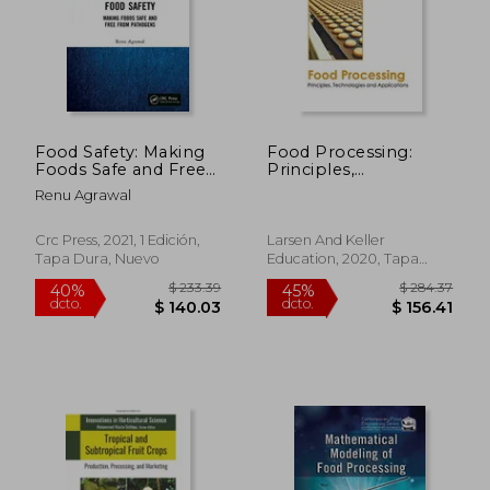
Food Safety: Making
Food Processing:
Foods Safe and Free
Principles,
From Pathogens (en
Technologies and
Renu Agrawal
Inglés)
Applications (en
Inglés)
Crc Press, 2021, 1 Edición,
Larsen And Keller
Tapa Dura, Nuevo
Education, 2020, Tapa
Dura, Nuevo
$ 267.26
$ 154.
45%
40%
dcto.
dcto.
$ 146.99
$ 92.