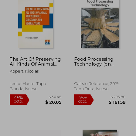
$ 314.64
$ 258.
40%
40%
dcto.
dcto.
$ 188.78
$ 155.
The Art Of Preserving
Food Processing
All Kinds Of Animal
Technology (en
And Vegetable
Inglés)
Appert, Nicolas
Substances For
Several Years: A Work
Published By Order
Lector House, Tapa
Callisto Reference, 2019,
Of The French
Blanda, Nuevo
Tapa Dura, Nuevo
Minister Of The
Interior (en Inglés)