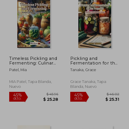
$ 364.64
$ 320.
40%
45%
dcto.
dcto.
$ 218.78
$ 176.
Timeless Pickling and
Pickling and
Fermenting: Culinary
Fermentation for the
skills for the
Prepared: Creating a
Patel, Mia
Tanaka, Grace
survivalist (en Inglés)
resilient food supply
(en Inglés)
MIA Patel, Tapa Blanda,
Grace Tanaka, Tapa
Nuevo
Blanda, Nuevo