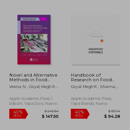
Novel and Alternative
Handbook of
Methods in Food
Research on Food
$ 538.77
$ 303.
45%
45%
Processing:
Processing and
Veena, N. ; Goyal, Megh R. ;
Goyal, Megh R. ; Sharma,
dcto.
dcto.
$ 296.33
$ 166.
Biotechnological,
Preservation
Watharkar, Ritesh B.
Monika ; Birwal, Preeti
Physicochemical, and
Technologies:
Mathematical
Volume 4: Design and
Apple Academic Press, 1
Apple Academic Press,
Approaches
Development of
Edición, Tapa Dura, Nuevo
Tapa Blanda, Nuevo
(Innovations in
Specific Foods,
Agricultural &
Packaging Systems,
Biological
and Food (en Inglés)
Engineering) (en
Inglés)