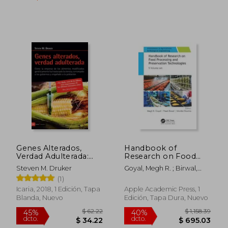
$ 50.09
$ 291.
45%
45%
dcto.
dcto.
$ 27.55
$ 160.
Genes Alterados,
Handbook of
Verdad Adulterada:
Research on Food
Como la Empresa de
Processing and
Steven M. Druker
Goyal, Megh R. ; Birwal,
los Alimentos
Preservation
Preeti ; Sharma, Monika
(1)
Modificados
Technologies: 5-
Geneticamente ha
Volume Set (en
Icaria, 2018, 1 Edición, Tapa
Apple Academic Press, 1
Trastocado la Ciencia,
Inglés)
Blanda, Nuevo
Edición, Tapa Dura, Nuevo
Corrompido a los
Gobiernos y
Engañado a la