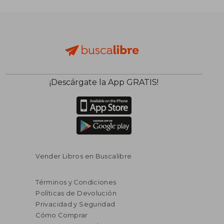
¡Descárgate la App GRATIS!
$ 97.93
$ 46.
45%
45%
dcto.
dcto.
$ 53.86
$ 25.
Vender Libros en Buscalibre
Términos y Condiciones
Políticas de Devolución
Privacidad y Seguridad
Cómo Comprar