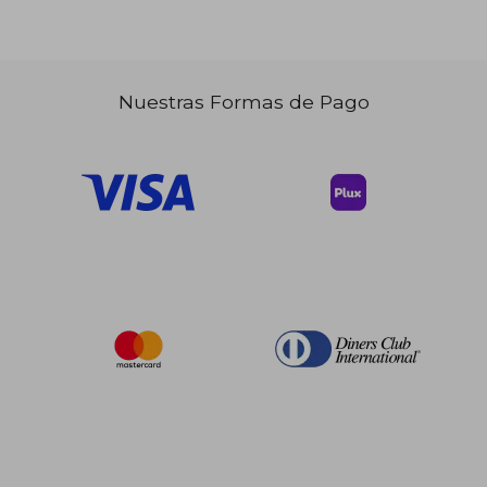
Nuestras Formas de Pago
$ 402.14
$ 289.
40%
45%
dcto.
dcto.
$ 241.28
$ 159.