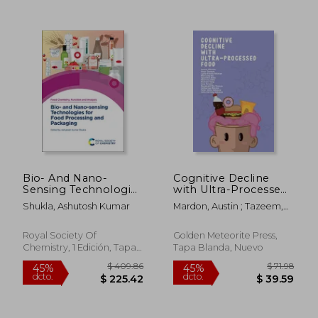
Bio- And Nano-
Cognitive Decline
Sensing Technologies
with Ultra-Processed
for Food Processing
Food (en Inglés)
Shukla, Ashutosh Kumar
Mardon, Austin ; Tazeem,
and Packaging (en
Uzair ; Rehman, Lydia
Inglés)
$ 245.84
$ 157
40%
40%
Royal Society Of
Golden Meteorite Press,
dcto.
dcto.
$ 147.50
$ 94.
Chemistry, 1 Edición, Tapa
Tapa Blanda, Nuevo
Dura, Nuevo