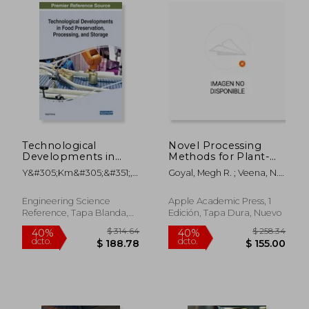
$ 493.00
$ 283.
40%
40%
dcto.
dcto.
$ 295.80
$ 170.
Technological
Novel Processing
Developments in
Methods for Plant-
Food Preservation,
Based Health Foods:
Y&#305;km&#305;&#351;,
Goyal, Megh R. ; Veena, N. ;
Processing, and
Extraction,
Seydi
Watharkar, Ritesh B.
Storage (en Inglés)
Encapsulation, and
Health Benefits of
Engineering Science
Apple Academic Press, 1
Bioactive
Reference, Tapa Blanda,
Edición, Tapa Dura, Nuevo
Compounds (en
Nuevo
Inglés)