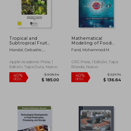
Tropical and
Mathematical
Subtropical Fruit
Modeling of Food
Crops: Production,
Processing
Mandal, Debashis ;
Farid, Mohammed M.
Processing, and
(Contemporary Food
Wermund, Ursula ;
Marketing (en Inglés)
Engineering) (en
Phavaphutanon, Lop
Inglés)
Apple Academic Press, 1
CRC Press, 1 Edición, Tapa
Edición, Tapa Dura, Nuevo
Blanda, Nuevo