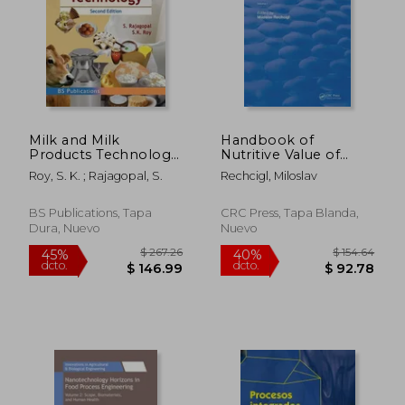
Milk and Milk
Handbook of
Products Technology
Nutritive Value of
(en Inglés)
Processed Food:
Roy, S. K. ; Rajagopal, S.
Rechcigl, Miloslav
Volume 1: Food for
Human use (en
Inglés)
BS Publications, Tapa
CRC Press, Tapa Blanda,
Dura, Nuevo
Nuevo
$ 48.30
$ 713.
45%
45%
dcto.
dcto.
$ 26.57
$ 392.