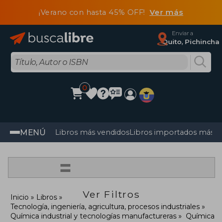
¡Verano con hasta 45% OFF!
Ver más
Enviar a
Quito, Pichincha
0
MENÚ
Libros más vendidos
Libros importados más v
=
Ver Filtros
Inicio
Libros
Tecnología, ingeniería, agricultura, procesos industriales
Química industrial y tecnologías manufactureras
Química