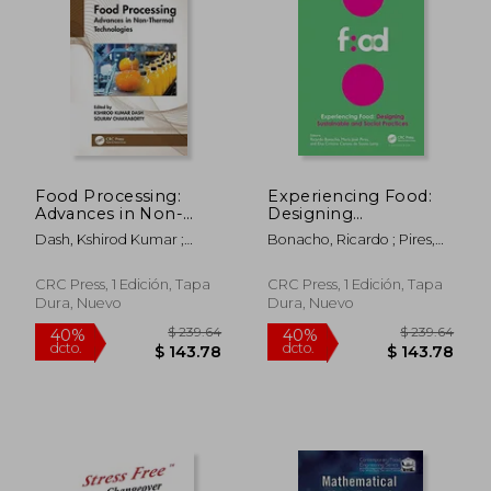
Food Processing:
Experiencing Food:
Advances in Non-
Designing
$ 36.46
$ 293.
45%
45%
Thermal
Sustainable and
Dash, Kshirod Kumar ;
Bonacho, Ricardo ; Pires,
dcto.
dcto.
$ 20.05
$ 161.
Technologies (en
Social Practices:
Chakraborty, Sourav
Maria José ; Lamy, Elsa
Inglés)
Proceedings of the
Cristina Carona De Sousa
2nd International
CRC Press, 1 Edición, Tapa
CRC Press, 1 Edición, Tapa
Conference on Food
Dura, Nuevo
Dura, Nuevo
Design and Food
Studies (Efood 2019),
28-30 November
2019, Lisbon,
Portugal (en Inglés)