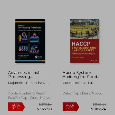
Poblacion (Antrazyt)
$ 62.22
$ 1,158
45%
40%
dcto.
dcto.
$ 34.22
$ 695.
Advances in Fish
Haccp System
Processing
Auditing for Food
Technologies:
Safety: Principles and
Majumder, Ranendra K. ;
Couto Lorenzo, Luis
Preservation, Waste
Techniques (en
Balange, Amjad K.
Utilization, and Safety
Inglés)
Assurance (en Inglés)
Apple Academic Press, 1
Wiley, Tapa Dura, Nuevo
Edición, Tapa Dura, Nuevo