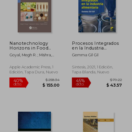
Nanotechnology
Procesos Integrados
Horizons in Food
en la Industria
Process Engineering:
Alimentaria
Goyal, Megh R. ; Mishra,
Gemma Gil Gil
Volume 2: Scope,
Santosh K. ; Kumar, Satish
Biomaterials, and
Human Health (en
Apple Academic Press, 1
Sintesis, 2021, 1 Edición,
Inglés)
Edición, Tapa Dura, Nuevo
Tapa Blanda, Nuevo
$ 157.14
$ 36.
40%
45%
dcto.
dcto.
$ 94.28
$ 20.