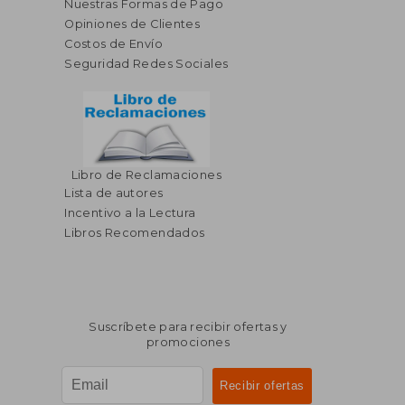
Nuestras Formas de Pago
Opiniones de Clientes
Costos de Envío
Seguridad Redes Sociales
Libro de Reclamaciones
$ 352.14
$ 157
40%
40%
Lista de autores
dcto.
dcto.
$ 211.28
$ 94.
Incentivo a la Lectura
Libros Recomendados
Suscríbete para recibir ofertas y
promociones