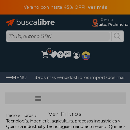
¡Verano con hasta 45% OFF!
Ver más
Enviar a
Quito, Pichincha
0
MENÚ
Libros más vendidos
Libros importados más v
=
Ver Filtros
Inicio
Libros
Tecnología, ingeniería, agricultura, procesos industriales
Química industrial y tecnologías manufactureras
Química