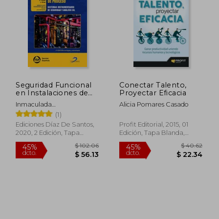
Seguridad Funcional
Conectar Talento,
en Instalaciones de
Proyectar Eficacia
Proceso 2ª
Inmaculada
Alicia Pomares Casado
Edición(Sistemas
Fern&Aacute;Ndez De La
(1)
Instrumentados de
Calle
Seguridad y Analisis
Ediciones Díaz De Santos,
Profit Editorial, 2015, 01
Sil): Sistemas
2020, 2 Edición, Tapa
Edición, Tapa Blanda,
Instrumentados de
Blanda, Nuevo
Nuevo
Seguridad y Análisis sil
$ 102.06
$ 40.
45%
45%
dcto.
dcto.