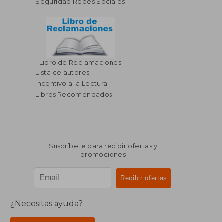
Seguridad Redes Sociales
Libro de Reclamaciones
$ 325.86
$ 355.
40%
40%
Lista de autores
dcto.
dcto.
$ 195.52
$ 213.
Incentivo a la Lectura
Libros Recomendados
Suscríbete para recibir ofertas y
promociones
¿Necesitas ayuda?