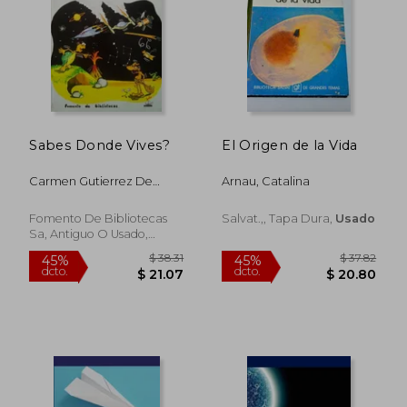
Sabes Donde Vives?
El Origen de la Vida
Carmen Gutierrez De
Arnau, Catalina
Gambra
Fomento De Bibliotecas
Salvat.,, Tapa Dura,
Usado
Sa, Antiguo O Usado,
Usado
$ 393.50
$ 42.
45%
45%
dcto.
dcto.
$ 216.43
$ 23.