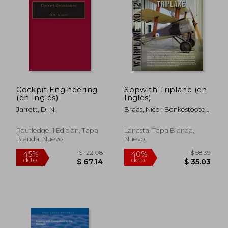
Cockpit Engineering
Sopwith Triplane (en
(en Inglés)
Inglés)
Jarrett, D. N.
Braas, Nico ; Bonkestooter,
Wolter
Routledge, 1 Edición, Tapa
Lanasta, Tapa Blanda,
Blanda, Nuevo
Nuevo
$ 98.66
$ 498.
45%
45%
dcto.
dcto.
$ 54.26
$ 273.