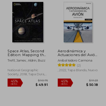
$ 50.12
$ 51
45%
45%
dcto.
dcto.
$ 27.57
$ 28.
Space Atlas, Second
Aerodinámica y
Edition: Mapping the
Actuaciones del Avión
Universe and Beyond
14. ª Edición 2022
Trefil, James ; Aldrin, Buzz
Anibal Isidoro Carmona
(en Inglés)
(2)
National Geographic
, 2022, Tapa Blanda, Nuevo
Society, 2018, Tapa Dura,
Nuevo