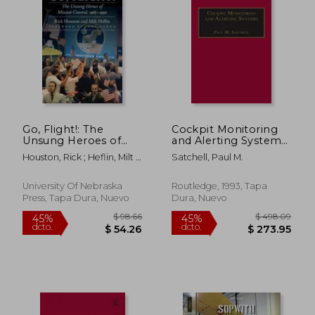
Go, Flight!: The
Cockpit Monitoring
Unsung Heroes of
and Alerting Systems
Mission Control,
(en Inglés)
Houston, Rick ; Heflin, Milt ;
Satchell, Paul M.
1965–1992 (Outward
Aaron, John
Odyssey: A People's
$ 147.74
$ 147.
45%
45%
History of
University Of Nebraska
Routledge, 1993, Tapa
dcto.
dcto.
$ 81.26
$ 81.
Spaceflight) (en
Press, Tapa Dura, Nuevo
Dura, Nuevo
Inglés)