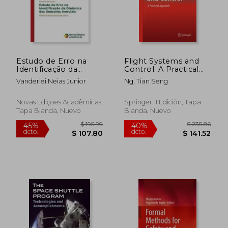
$ 144.42
$ 109.
45%
45%
dcto.
dcto.
$ 79.43
$ 60.
Estudo de Erro na
Flight Systems and
Identificação da
Control: A Practical
Dinâmica dos
Approach (en Inglés)
Vanderlei Neias Junior
Ng, Tian Seng
Sensores Inerciais:
Identificando
possíveis erros
Novas Edições Acadêmicas,
Springer, 1 Edición, Tapa
(Portuguese Edition)
Tapa Blanda, Nuevo
Blanda, Nuevo