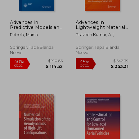
Advances in
Advances in
Predictive Models and
Lightweight Materials
Methodologies for
and Structures: Select
Petrolo, Marco
Praveen Kumar, A. ;
Numerically Efficient
Proceedings of
Dirgantara, Tatacipta ;
Linear and Nonlinear
Icalms 2020 (en
Krishna, P. Vamsi
Analysis of
Inglés)
Springer, Tapa Blanda,
Springer, Tapa Blanda,
Composites (en
Nuevo
Nuevo
Inglés)
$ 133.69
$ 122.
45%
45%
dcto.
dcto.
$ 73.53
$ 67.