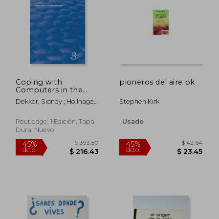
Coping with
pioneros del aire bk
Computers in the
Cockpit (en Inglés)
Dekker, Sidney ; Hollnagel,
Stephen Kirk
Erik
Routledge, 1 Edición, Tapa
,
Usado
Dura, Nuevo
$ 122.08
$ 58.
45%
40%
dcto.
dcto.
$ 67.14
$ 35.