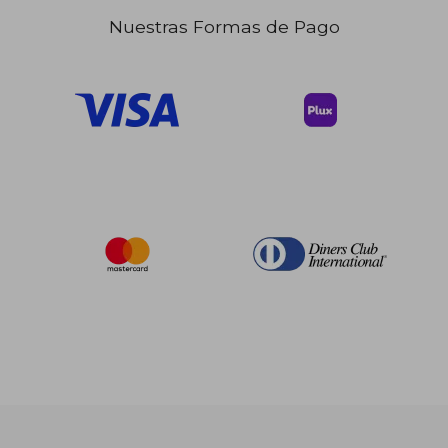
Nuestras Formas de Pago
$ 280.86
$ 280.
40%
40%
dcto.
dcto.
$ 168.52
$ 168.