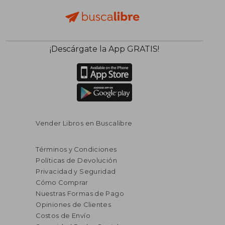
$ 180.89
$ 400.
45%
40%
¡Descárgate la App GRATIS!
dcto.
dcto.
$ 99.49
$ 240.
Vender Libros en Buscalibre
Términos y Condiciones
Políticas de Devolución
Privacidad y Seguridad
Cómo Comprar
Nuestras Formas de Pago
Opiniones de Clientes
Costos de Envío