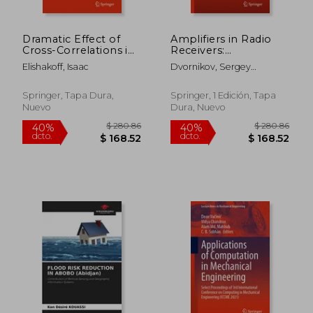
Dramatic Effect of
Amplifiers in Radio
Cross-Correlations in
Receivers:
Random Vibrations of
Characteristics,
Elishakoff, Isaac
Dvornikov, Sergey
Discrete Systems,
Operating Principles,
Viktorovich ; Kryachko,
Beams, Plates, and
and Efficiency (en
Alexander Fedotovich ;
Shells (en Inglés)
Inglés)
Springer, Tapa Dura,
Springer, 1 Edición, Tapa
Velmisov, Igor Anatolyevich
Nuevo
Dura, Nuevo
$ 190.86
$ 642.
40%
45%
dcto.
dcto.
$ 114.52
$ 353.