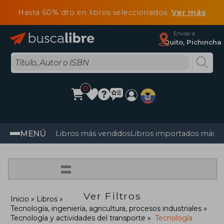
Hasta 60% dto en libros seleccionados
Ver más
Enviar a
Quito, Pichincha
0
MENÚ
Libros más vendidos
Libros importados más v
=
Ver Filtros
Inicio
Libros
Tecnología, ingeniería, agricultura, procesos industriales
Tecnología y actividades del transporte
Tecnología