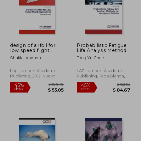
design of airfoil for
Probabilistic Fatigue
low speed flight
Life Analysis Methods
applications (en
for Aerospace
Shukla, Anirudh
Tong Yu Chee
Inglés)
Vehicles
Lap Lambert Academic
LAP Lambert Academic
Publishing, 2012, Nuevo
Publishing, Tapa Blanda,
Nuevo