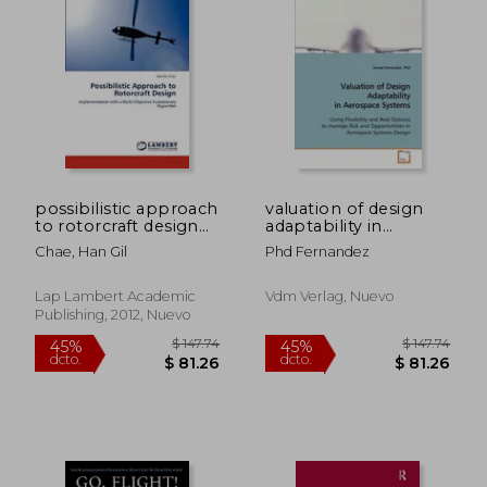
possibilistic approach
valuation of design
to rotorcraft design
adaptability in
$ 133.28
$ 40.
45%
45%
(en Inglés)
aerospace systems
dcto.
dcto.
$ 73.31
$ 22.
Chae, Han Gil
Phd Fernandez
Lap Lambert Academic
Vdm Verlag, Nuevo
Publishing, 2012, Nuevo