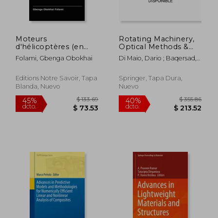
Moteurs
Rotating Machinery,
d'hélicoptères (en
Optical Methods &
Francés)
Scanning LDV
Folami, Gbenga Obokhai
Di Maio, Dario ; Baqersad,
Methods, Volume 6:
Javad
Proceedings of the
38th Imac, a
Editions Notre Savoir, Tapa
Springer, Tapa Dura,
Conference and
Blanda, Nuevo
Nuevo
Exposition on
Structural Dynamics
(en Inglés)
$ 400.86
$ 109.
40%
45%
dcto.
dcto.
$ 240.52
$ 60.