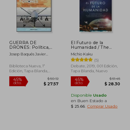
GUERRA DE
El Futuro de la
DRONES: Política,
Humanidad / The
tecnología y cambio
Future of Humanity
Josep Baqués Javier
Michio Kaku
social en los nuevos
Jordán
(5)
conflictos
Biblioteca Nueva, 1ª
Debate, 2019, 001 Edición,
Edición, Tapa Blanda,
Tapa Blanda, Nuevo
Nuevo
Disponible
Usado
en Buen Estado a
$ 25.66
.
Comprar Usado