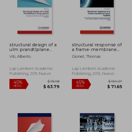
structural design of a
structural response of
ulm prandtlplane
a frame-membrane
wing system (en
lunar habitat (en
Viti, Alberto
Gionet, Thomas
Inglés)
Inglés)
Lap Lambert Academic
Lap Lambert Academic
Publishing, 2011, Nuevo
Publishing, 2012, Nuevo
$ 38.31
$ 37.
45%
45%
dcto.
dcto.
$ 21.07
$ 20.