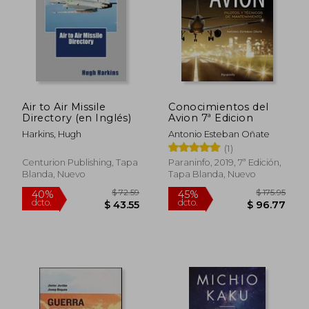
Air to Air Missile
Conocimientos del
Directory (en Inglés)
Avion 7ª Edicion
Harkins, Hugh
Antonio Esteban Oñate
(1)
Centurion Publishing, Tapa
Paraninfo, 2019, 7ª Edición,
Blanda, Nuevo
Tapa Blanda, Nuevo
$ 72.59
$ 175
40%
45%
dcto.
dcto.
$ 43.55
$ 96.