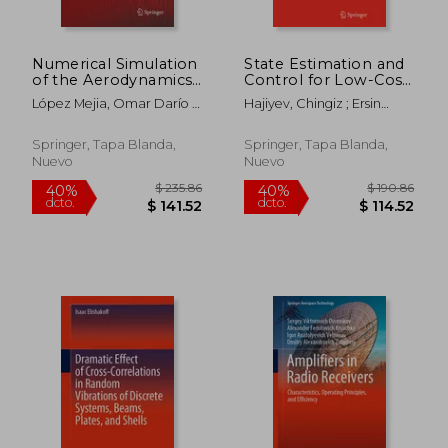
Numerical Simulation
State Estimation and
of the Aerodynamics
Control for Low-Cost
of High-Lift
Unmanned Aerial
López Mejia, Omar Darío ;
Hajiyev, Chingiz ; Ersin
Configurations (en
Vehicles (en Inglés)
Escobar Gomez, Jaime A.
Soken, Halil ; Yenal Vural,
Inglés)
S&#305;tk&#305;
Springer, Tapa Blanda,
Springer, Tapa Blanda,
Nuevo
Nuevo
$ 133.69
$ 355.
45%
40%
dcto.
dcto.
$ 73.53
$ 213.