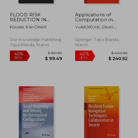
FLOOD RISK
Applications of
REDUCTION IN
Computation in
ABOBO (Abidjan) (en
Mechanical
Kouassi, Kan Désiré
Vu&#269;inic, Dean ;
Inglés)
Engineering: Select
Chandran, Vidya ; Mahbub,
Proceedings of 3rd
Alam MD
International
Our Knowledge Publishing,
Springer, Tapa Blanda,
Conference on
Tapa Blanda, Nuevo
Nuevo
Computing in
Mechanical
Engineering (Iccm
(en Inglés)