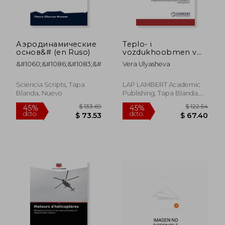
Аэродинамические
Teplo- i
основ&# (en Ruso)
vozdukhoobmen v
pomeshcheniyakh s
&#1060;&#1086;&#1083;&#1072;&#1084;&#108
Vera Ulyasheva
istochnikami
teplovydeleniy:
Upravlenie
Sciencia Scripts, Tapa
LAP LAMBERT Academic
vozdushnymi
Blanda, Nuevo
Publishing, Tapa Blanda,
potokami v
Nuevo
pomeshchenii
(Russian Edition)
$ 105.33
$ 220.
45%
40%
dcto.
dcto.
$ 57.93
$ 132.