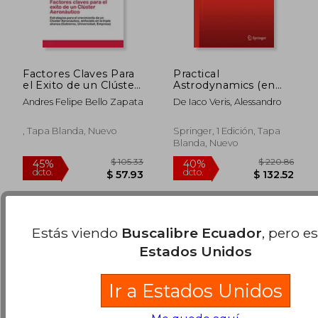
Factores Claves Para
Practical
el Exito de un Clúster
Astrodynamics (en
Aeronáutico
Inglés)
Andres Felipe Bello Zapata
De Iaco Veris, Alessandro
$ 195.99
$ 235.
45%
40%
, Tapa Blanda, Nuevo
Springer, 1 Edición, Tapa
dcto.
dcto.
$ 107.80
$ 141.
Blanda, Nuevo
Estás viendo
Buscalibre Ecuador
, pero e
Estados Unidos
Ir a Estados Unidos