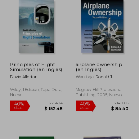
$ 90.75
$ 91
45%
45%
dcto.
dcto.
$ 49.91
$ 50.
Principles of Flight
airplane ownership
Simulation (en Inglés)
(en Inglés)
David Allerton
Wanttaja, Ronald J.
Wiley, 1 Edición, Tapa Dura,
Mcgraw-Hill Professional
Nuevo
Publishing, 2005, Nuevo