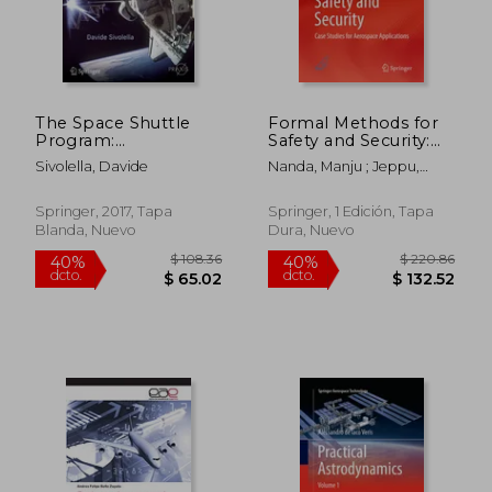
The Space Shuttle
Formal Methods for
Program:
Safety and Security:
$ 355.86
$ 355.
40%
40%
Technologies and
Case Studies for
dcto.
dcto.
$ 213.52
$ 213.
Sivolella, Davide
Nanda, Manju ; Jeppu,
Accomplishments
Aerospace
Yogananda
(en Inglés)
Applications (en
Inglés)
Springer, 2017, Tapa
Springer, 1 Edición, Tapa
Blanda, Nuevo
Dura, Nuevo