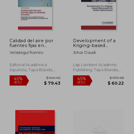
$ 115.98
$ 130.
45%
45%
dcto.
dcto.
$ 63.79
$ 71.
Calidad del aire por
Development of a
fuentes fijas en
Kriging-based
Ambato, Ecuador
Metamodel for
Velasteguí Ramiro
Johar Daudi
Global Optimization
Editorial Académica
Lap Lambert Academic
Española, Tapa Blanda,
Publishing, Tapa Blanda,
Nuevo
Nuevo