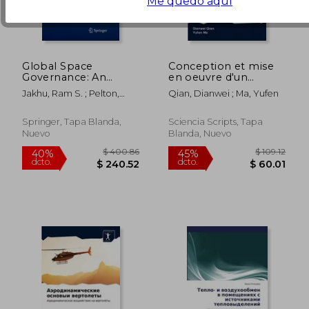
Me quedo aquí
Global Space
Conception et mise
Governance: An
en oeuvre d'un
International Study
système de prévision
Jakhu, Ram S. ; Pelton,
Qian, Dianwei ; Ma, Yufen
(en Inglés)
de la vitesse du vent
Joseph N.
basé sur un réseau
neuronal à pointes
Springer, Tapa Blanda,
Sciencia Scripts, Tapa
(en Francés)
Nuevo
Blanda, Nuevo
$ 108.36
$ 220.
40%
40%
dcto.
dcto.
$ 65.02
$ 132.