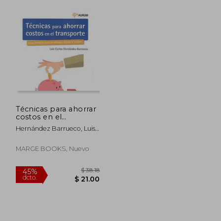
Técnicas para ahorrar
costos en el
$ 39.12
$ 65.
45%
45%
transporte. Aurum 2E
dcto.
dcto.
$ 21.52
$ 36.
Hernández Barrueco, Luis
(Biblioteca de
Carlos
logística) (Spanish
Edition)
MARGE BOOKS, Nuevo