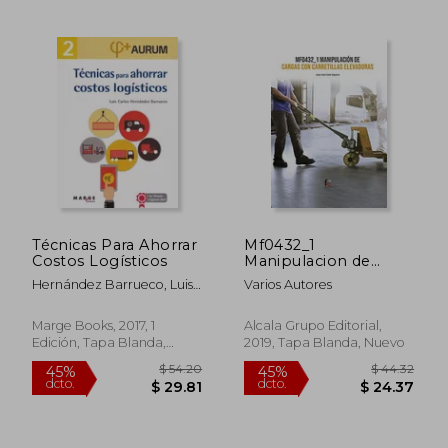
$ 37.24
$ 109.
45%
40%
dcto.
dcto.
$ 20.48
$ 65.
Técnicas Para Ahorrar
Mf0432_1
Costos Logísticos
Manipulacion de
Cargas con Carretillas
Hernández Barrueco, Luis
Varios Autores
Elevadoras
Carlos
Marge Books, 2017, 1
Alcala Grupo Editorial,
Edición, Tapa Blanda,
2019, Tapa Blanda, Nuevo
Nuevo