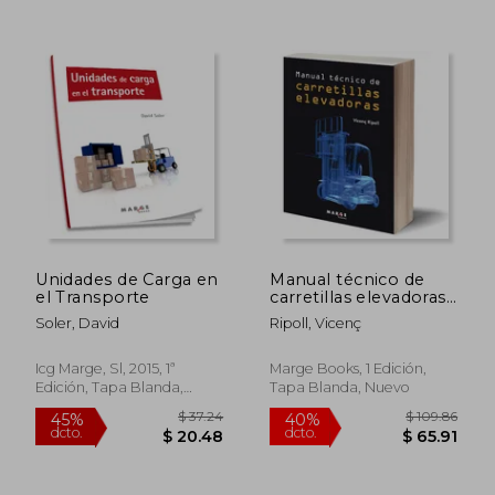
dcto.
dcto.
$ 22.55
$ 21.
Unidades de Carga en
Manual técnico de
el Transporte
carretillas elevadoras:
2 (GESTIONA)
Soler, David
Ripoll, Vicenç
Icg Marge, Sl, 2015, 1ª
Marge Books, 1 Edición,
Edición, Tapa Blanda,
Tapa Blanda, Nuevo
Nuevo