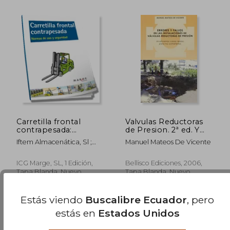
$ 54.20
$ 44.
45%
45%
dcto.
dcto.
$ 29.81
$ 24.
Carretilla frontal
Valvulas Reductoras
contrapesada:
de Presion. 2ª ed. Y
Normas de uso y
Errores y Fallos en las
Iftem Almacenática, Sl ;
Manuel Mateos De Vicente
seguridad (Biblioteca
Instalaciones de
Soler, David
de logística)
Valvulas Reductoras
de Presion (Son 2
ICG Marge, SL, 1 Edición,
Bellisco Ediciones, 2006,
Libros- no se Venden
Tapa Blanda, Nuevo
Tapa Blanda, Nuevo
por Separado)
Estás viendo
Buscalibre Ecuador
, pero
estás en
Estados Unidos