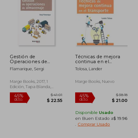
Gestión de
Técnicas de mejora
Operaciones de
continua en el
Almacenaje
transporte (Biblioteca
Flamarique, Sergi
Tolosa, Lander
de logística) (Spanish
Edition)
Marge Books, 2017, 1
Marge Books, Nuevo
Edición, Tapa Blanda,
Nuevo
Disponible
Usado
en Buen Estado a
$ 19.96
.
Comprar Usado
$ 41.01
$ 38
45%
45%