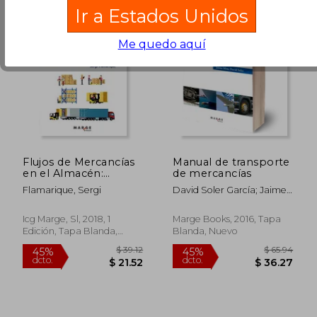
Ir a Estados Unidos
Me quedo aquí
$ 29.70
$ 151
45%
45%
dcto.
dcto.
$ 16.33
$ 83.
Flujos de Mercancías
Manual de transporte
en el Almacén:
de mercancías
Procesos Internos y
Flamarique, Sergi
David Soler García; Jaime
de Entrada y Salida
Mira Galiana
Icg Marge, Sl, 2018, 1
Marge Books, 2016, Tapa
Edición, Tapa Blanda,
Blanda, Nuevo
Nuevo