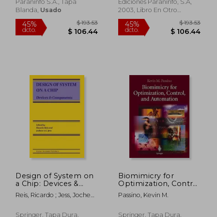
Paraninfo S.A., Tapa
Ediciones Paraninfo, S.A,
Blanda,
Usado
2003, Libro En Otro
Formato,
Usado
$ 66.55
$ 47
45%
45%
dcto.
dcto.
$ 36.60
$ 26.
Design of System on
Biomimicry for
a Chip: Devices &
Optimization, Control
Components (en
and Automation (en
Reis, Ricardo ; Jess, Jochen
Passino, Kevin M.
Inglés)
Inglés)
A. G.
Springer, Tapa Dura,
Springer, Tapa Dura,