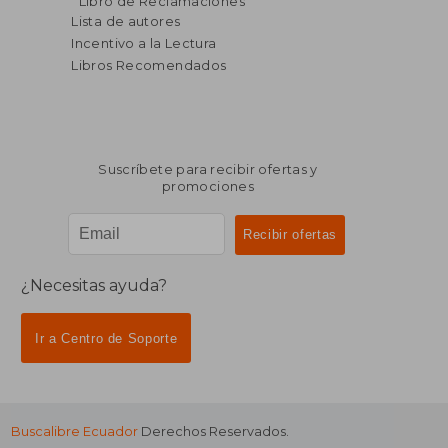
Libro de Reclamaciones
dcto.
dcto.
$ 148.80
$ 110.
Lista de autores
Incentivo a la Lectura
Libros Recomendados
Suscríbete para recibir ofertas y
promociones
¿Necesitas ayuda?
Ir a Centro de Soporte
Buscalibre Ecuador
Derechos Reservados.