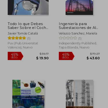
Todo lo que Debes
Ingeniería para
Saber Sobre el Coche
Subestaciones de Alta
Electrico
Tensión: Guía Paso a
Javier Tomás Catalá
Velazco Sanchez, Mariela
Paso
(1)
(1)
Puv.(Pub.Universitat
Independently Published,
Valencia), Nuevo
Tapa Blanda, Nuevo
$ 36.17
$ 79.
45%
45%
dcto.
dcto.
$ 19.90
$ 43.