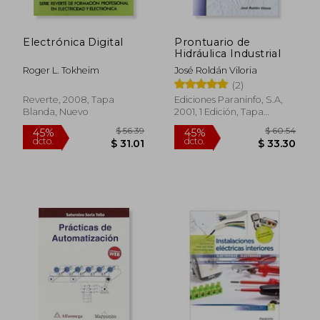
Electrónica Digital
Prontuario de
Hidráulica Industrial
Roger L. Tokheim
José Roldán Viloria
$ 353.02
$ 53
45%
45%
(2)
dcto.
dcto.
$ 194.16
$ 29.
Reverte, 2008, Tapa
Ediciones Paraninfo, S.A,
Blanda, Nuevo
2001, 1 Edición, Tapa
Blanda, Nuevo