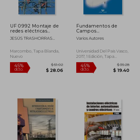
dcto.
dcto.
$ 43.83
$ 130.
UF 0992 Montaje de
Fundamentos de
redes eléctricas
Campos
aéreas de alta tensión
Electromagneticos
JESÚS TRASHORRAS
Varios Autores
de segunda y tercera
Para Ingenieria
MONTECELOS
categoría y centros
de transformación
Marcombo, Tapa Blanda,
Universidad Del Pais Vasco,
(MARCOMBO
Nuevo
2017, 1 Edición, Tapa
FORMACIÓN)
Blanda, Nuevo