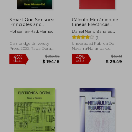
Smart Grid Sensors:
Cálculo Mecánico de
$ 48.62
$ 58.
45%
45%
Principles and
Líneas Eléctricas
dcto.
dcto.
$ 26.74
$ 32.
Applications (en
Aéreas de Alta
Mohsenian-Rad, Hamed
Daniel Narro Bañares;
Inglés)
Tensión
Isaac Cenoz Echeverría
(1)
Cambridge University
Universidad Publica De
Press, 2022, Tapa Dura,
Navarra/Nafarroako
Nuevo
Unibertsitate Pub., 2004, 1
Edición, Tapa Blanda,
Nuevo