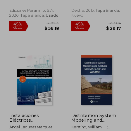
Transmisión de Datos
2. ª Edición 2020
Ediciones Paraninfo, S.A,
Dextra, 2013, Tapa Blanda,
2020, Tapa Blanda,
Usado
Nuevo
$ 216.03
$ 65.
45%
45%
dcto.
dcto.
$ 118.82
$ 36.
Instalaciones
Distribution System
Eléctricas
Modeling and
Comerciales e
Analysis With
Ángel Lagunas Marques
Kersting, William H. ;
Industriales.
Matlab® and