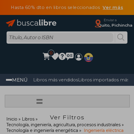
Hasta 60% dto en libros seleccionados
Ver más
Enviar a
Quito, Pichincha
0
MENÚ
Libros más vendidos
Libros importados más v
=
Ver Filtros
Inicio
Libros
Tecnología, ingeniería, agricultura, procesos industriales
Tecnología e ingeniería energética
Ingeniería eléctrica