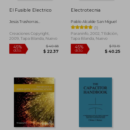
El Fusible Electrico
Electrotecnia
Jesús Trashorras
Pablo Alcalde San Miguel
Montecelos
(1)
Creaciones Copyright,
Paraninfo, 2002, 7 Edición,
2009, Tapa Blanda, Nuevo
Tapa Blanda, Nuevo
$ 329.64
$ 700.
45%
40%
dcto.
dcto.
$ 181.30
$ 420.