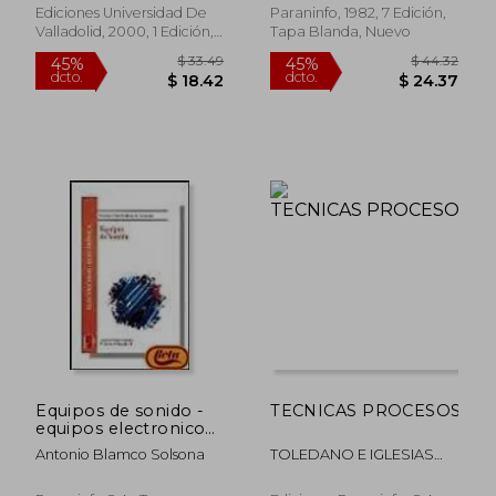
Ediciones Universidad De
Paraninfo, 1982, 7 Edición,
Valladolid, 2000, 1 Edición,
Tapa Blanda, Nuevo
Tapa Blanda, Nuevo
$ 42.34
$ 283.
15%
40%
dcto.
dcto.
$ 35.99
$ 170.
Equipos de sonido -
TECNICAS PROCESOS INS
equipos electronicos
de consumo
Antonio Blamco Solsona
TOLEDANO E IGLESIAS
SANZ