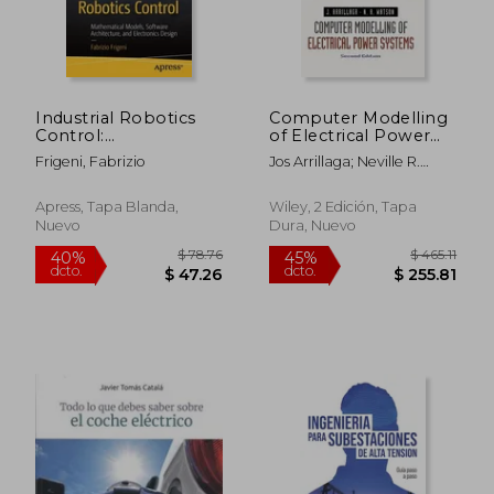
Industrial Robotics
Computer Modelling
Control:
of Electrical Power
Mathematical Models,
Systems (en Inglés)
Frigeni, Fabrizio
Jos Arrillaga; Neville R.
Software
Watson
Architecture, and
Electronics Design
Apress, Tapa Blanda,
Wiley, 2 Edición, Tapa
(en Inglés)
Nuevo
Dura, Nuevo
$ 78.76
$ 465
40%
45%
dcto.
dcto.
$ 47.26
$ 255.