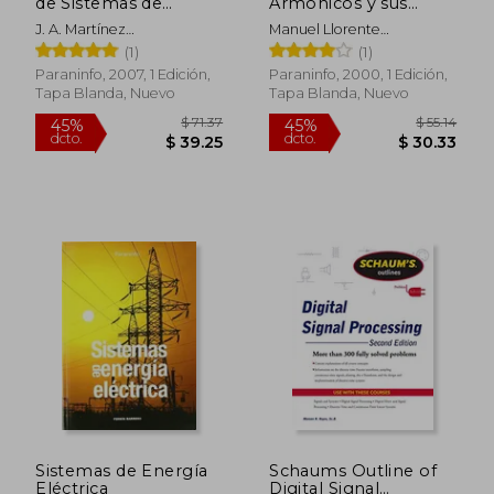
de Sistemas de
Armónicos y sus
dcto.
dcto.
$ 19.90
$ 73.
Energía Eléctrica
Soluciones
J. A. Martínez
Manuel Llorente
Velasco,Ignacio J. Ramírez
Anton,Angel Alberto Perez
(1)
(1)
Rosado,Juan Álvaro
Miguel,Nicolas Bravo De
Paraninfo, 2007, 1 Edición,
Paraninfo, 2000, 1 Edición,
Fuentes Moreno
Medina
Tapa Blanda, Nuevo
Tapa Blanda, Nuevo
Sistemas de Energía
Schaums Outline of
Eléctrica
Digital Signal