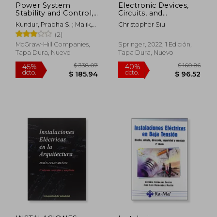
Power System
Electronic Devices,
Stability and Control,
Circuits, and
Second Edition (en
Applications (en
Kundur, Prabha S. ; Malik,
Christopher Siu
Inglés)
Inglés)
Om
(2)
McGraw-Hill Companies,
Springer, 2022, 1 Edición,
Tapa Dura, Nuevo
Tapa Dura, Nuevo
$ 38.54
$ 59.
45%
45%
dcto.
dcto.
$ 21.20
$ 32.