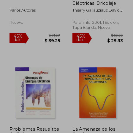
Eléctricas. Bricolaje
Varios Autores
Thierry Gallauziauz,David
Fedullo
, Nuevo
Paraninfo, 2001, 1 Edición,
Tapa Blanda, Nuevo
Problemas Resueltos
La Amenaza de los
$ 36.17
$ 133
45%
45%