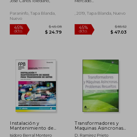
Jose Carlos Toledano,
Mercado
Fern&Aacute;Dez,
Jos&Eacute; Antonio
Paraninfo, Tapa Blanda,
, 2019, Tapa Blanda, Nuevo
Nuevo
$ 53.33
$ 71
45%
45%
dcto.
dcto.
$ 29.33
$ 39.
Instalación y
Transformadores y
Mantenimiento de
Maquinas Asincronas.
Redes Para
Problemas Resueltos
Isidoro Berral Montero
D. Ramirez Prieto