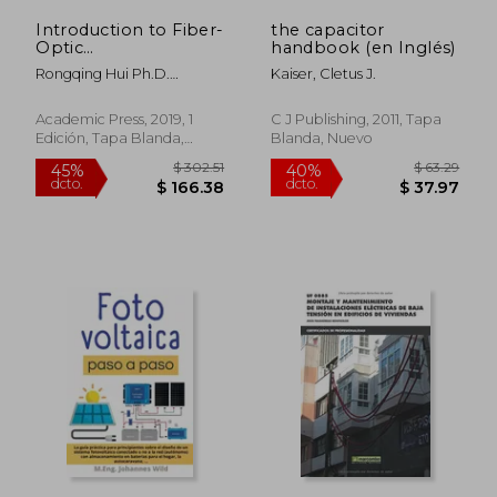
Introduction to Fiber-
the capacitor
Optic
handbook (en Inglés)
Communications (en
Rongqing Hui Ph.D.
Kaiser, Cletus J.
Inglés)
Electrical Engineering
Politecnico Di Torino Torino
Academic Press, 2019, 1
C J Publishing, 2011, Tapa
Italy
Edición, Tapa Blanda,
Blanda, Nuevo
Nuevo
$ 40.68
$ 73
45%
45%
dcto.
dcto.
$ 22.37
$ 40.