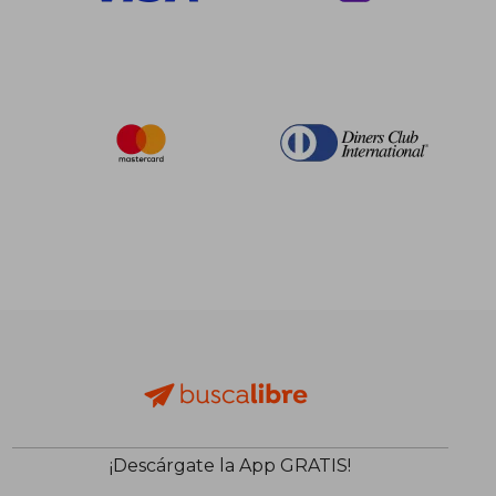
$ 193.53
$ 193.
45%
45%
dcto.
dcto.
$ 106.44
$ 106.
¡Descárgate la App GRATIS!