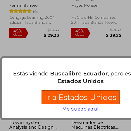
Processing, 2nd
Fermin Barrero
Hayes, Monson
Edition (Schaum's
$ 71.37
$ 53.
45%
45%
(6)
Outline Series) (en
dcto.
dcto.
$ 39.25
$ 29.
Inglés)
Cengage Learning, 2004, 1
McGraw-Hill Companies,
Edición, Tapa Blanda,
2011, Tapa Blanda, Nuevo
Nuevo
Estás viendo
Buscalibre Ecuador
, pero e
Estados Unidos
Ir a Estados Unidos
Me quedo aquí
Power System
Devanados de
Analysis and Design, si
Maquinas Electricas.