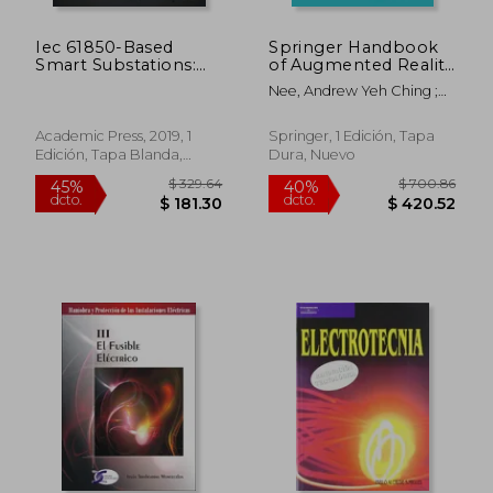
Iec 61850-Based
Springer Handbook
Smart Substations:
of Augmented Reality
Principles, Testing,
(en Inglés)
Nee, Andrew Yeh Ching ;
Operation and
Ong, Soh Khim
Maintenance (en
Inglés)
Academic Press, 2019, 1
Springer, 1 Edición, Tapa
Edición, Tapa Blanda,
Dura, Nuevo
Nuevo
$ 30.95
$ 89.
45%
45%
dcto.
dcto.
$ 17.02
$ 49.