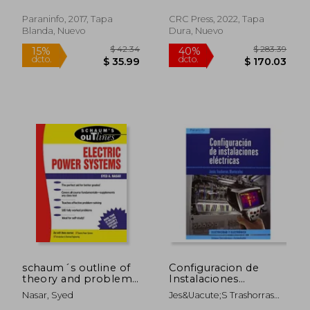
Kerestes, Robert
Resolución de Casos
Windmil® (en Inglés)
Prácticos 7. ª Edición
Paraninfo, 2017, Tapa
CRC Press, 2022, Tapa
Blanda, Nuevo
Dura, Nuevo
$ 45.08
$ 85.
45%
45%
dcto.
dcto.
$ 24.79
$ 47.
schaum´s outline of
Configuracion de
theory and problems
Instalaciones
of electric power
Electricas
Nasar, Syed
Jes&Uacute;S Trashorras
systems (en Inglés)
Montecelos