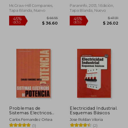
McGraw-Hill Companies,
Paraninfo, 2013, 1 Edición,
Tapa Blanda, Nuevo
Tapa Blanda, Nuevo
$ 102.15
$ 53.
45%
45%
dcto.
dcto.
$ 56.18
$ 29.
Problemas de
Electricidad Industrial.
Sistemas Electricos
Esquemas Básicos
de Potencia
Carlos Fernandez Ortea
Jose Roldan Viloria
(1)
(2)