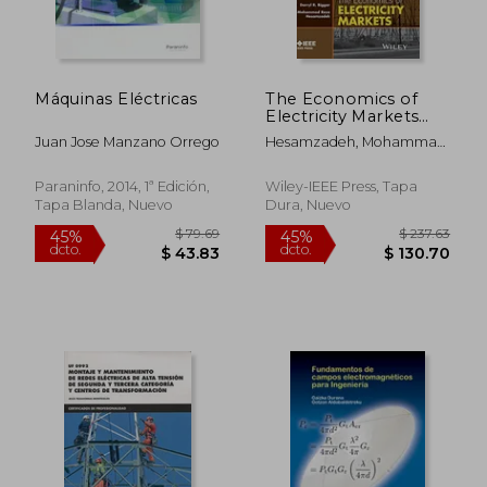
Máquinas Eléctricas
The Economics of
Electricity Markets
(Wiley - IEEE) (en
Juan Jose Manzano Orrego
Hesamzadeh, Mohammad
Inglés)
Reza ; Biggar, Darryl R.
Paraninfo, 2014, 1ª Edición,
Wiley-IEEE Press, Tapa
Tapa Blanda, Nuevo
Dura, Nuevo
$ 79.69
$ 237.
45%
45%