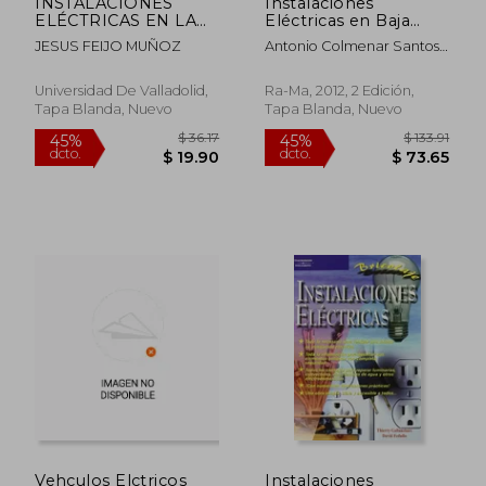
INSTALACIONES
Instalaciones
ELÉCTRICAS EN LA
Eléctricas en Baja
ARQUITECTURA
Tensión. Diseño,
JESUS FEIJO MUÑOZ
Antonio Colmenar Santos;
(Manuales y textos
Cálculo, Dirección,
Juan Lu&Iacute;S
universitarios,
Seguridad y Montaje.
Hernandez Martin
arquitectura)
2ª Edición
Universidad De Valladolid,
Ra-Ma, 2012, 2 Edición,
Tapa Blanda, Nuevo
Tapa Blanda, Nuevo
$ 338.07
$ 160.
45%
40%
dcto.
dcto.
$ 185.94
$ 96.
Vehculos Elctricos
Instalaciones