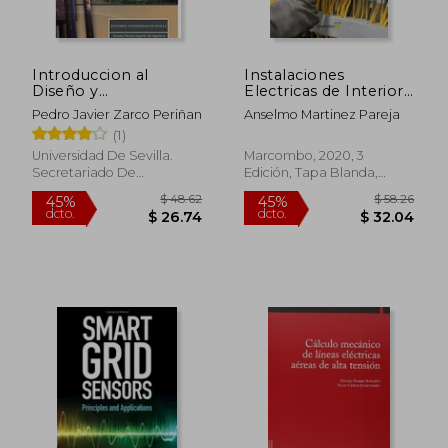
$ 51.02
$ 35.
45%
45%
dcto.
dcto.
$ 28.06
$ 19.
Introduccion al
Instalaciones
Diseño y
Electricas de Interior,
Mantenimiento de
Automatismos y
Pedro Javier Zarco Periñan
Anselmo Martinez Pareja
Instalaciones
Cuadros Electricos (3ª
(1)
Electrica
Ed. )
Universidad De Sevilla.
Marcombo, 2020, 3
Secretariado De
Edición, Tapa Blanda,
Publicaciones, 2019, Tapa
Nuevo
Blanda, Nuevo