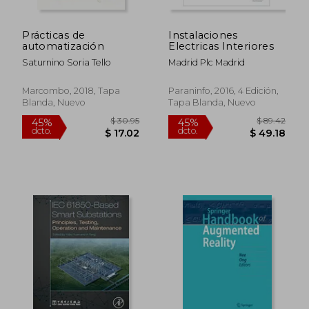
Prácticas de
Instalaciones
automatización
Electricas Interiores
Saturnino Soria Tello
Madrid Plc Madrid
Marcombo, 2018, Tapa
Paraninfo, 2016, 4 Edición,
Blanda, Nuevo
Tapa Blanda, Nuevo
$ 56.39
$ 60.
45%
45%
dcto.
dcto.
$ 31.01
$ 33.