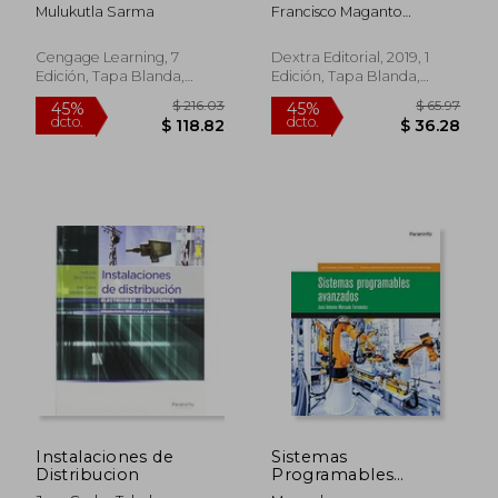
Edition (en Inglés)
Teoria y Practica
Mulukutla Sarma
Francisco Maganto
Su&Aacute;Rez
Cengage Learning, 7
Dextra Editorial, 2019, 1
Edición, Tapa Blanda,
Edición, Tapa Blanda,
$ 71.37
$ 55
45%
45%
Nuevo
Nuevo
dcto.
dcto.
$ 39.25
$ 30.
Instalaciones de
Sistemas
Distribucion
Programables
Avanzados