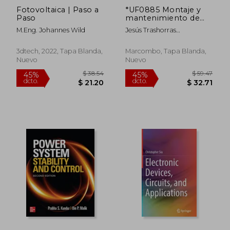
Fotovoltaica | Paso a
*UF0885 Montaje y
Paso
mantenimiento de
instalaciones
M.Eng. Johannes Wild
Jesús Trashorras
eléctricas de baja
Montecelos
tensión en edificios
de viviendas
3dtech, 2022, Tapa Blanda,
Marcombo, Tapa Blanda,
(CERTIFICADOS DE
Nuevo
Nuevo
PROFESIONALIDAD)
$ 302.51
$ 63.
45%
40%
dcto.
dcto.
$ 166.38
$ 37.