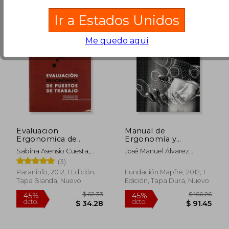
Ir a Estados Unidos
Me quedo aquí
$ 41.60
$ 69.
45%
45%
dcto.
dcto.
$ 22.88
$ 38.
Evaluacion
Manual de
Ergonomica de
Ergonomía y
Puestos de Trabajo
Psicosociología
Sabina Asensio Cuesta;
José Manuel Álvarez
Maria Jose Bastante Ceca;
Zárate
(3)
Jose Antonio Diego Mas
Paraninfo, 2012, 1 Edición,
Fundación Mapfre, 2012, 1
Tapa Blanda, Nuevo
Edición, Tapa Dura, Nuevo