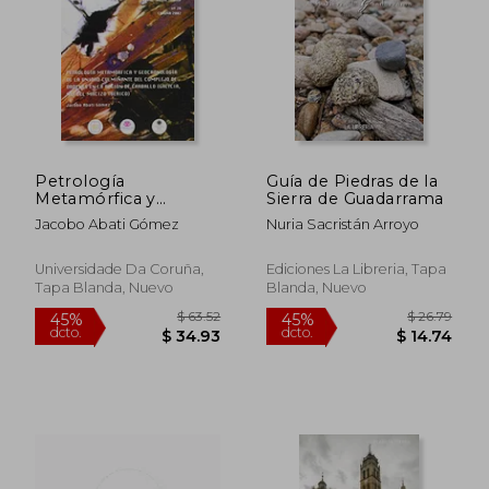
$ 51.27
$ 51.
Petrología
Guía de Piedras de la
Metamórfica y
Sierra de Guadarrama
Geocronología de La
Jacobo Abati Gómez
Nuria Sacristán Arroyo
Unidad Culminante
Del Complejo de
Órdenes En La
Universidade Da Coruña,
Ediciones La Libreria, Tapa
Región de Carballo
Tapa Blanda, Nuevo
Blanda, Nuevo
(Galicia, Nw Del
Macizo Ibérico) (Nova
Terra)