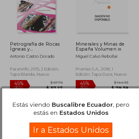
$ 38.72
$ 106.
45%
45%
dcto.
dcto.
$ 21.29
$ 58.
Petrografía de Rocas
Minerales y Minas de
Ígneas y
España Volumen ix
Metamórficas
Antonio Castro Dorado
Miguel Calvo Rebollar
Paraninfo, 2015, 2 Edición,
Prames S.A., 2018, 1
Tapa Blanda, Nuevo
Edición, Tapa Dura, Nuevo
Estás viendo
Buscalibre Ecuador
, pero
estás en
Estados Unidos
Ir a Estados Unidos