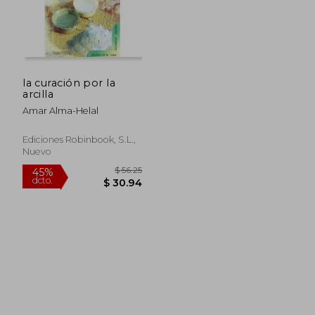
la curación por la
arcilla
Amar Alma-Helal
Ediciones Robinbook, S.l.,
Nuevo
$ 311.13
$ 19.
45%
45%
dcto.
dcto.
$ 171.12
$ 10.