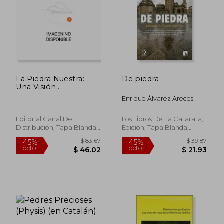
$ 63.52
$ 26.
45%
45%
dcto.
dcto.
$ 34.93
$ 14.
La Piedra Nuestra:
De piedra
Una Visión
Enciclopédica y
Enrique Álvarez Areces
Humanística de la
más Noble de las
Materias
Editorial Canal De
Los Libros De La Catarata, 1
Distribucion, Tapa Blanda,
Edición, Tapa Blanda,
Nuevo
Nuevo