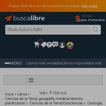
Hasta 60% dto en libros seleccionados
Ver más
Enviar a
Quito, Pichincha
0
MENÚ
Libros más vendidos
Libros importados más v
=
Ver Filtros
Inicio
Libros
Ciencias de la Tierra, geografía, medioambiente,
planificación
Ciencias de la Tierra/Geociencias
Geología,