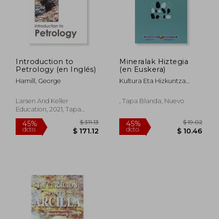
Introduction to
Mineralak Hiztegia
Petrology (en Inglés)
(en Euskera)
Hamill, George
Kultura Eta Hizkuntza
Politika Saila
$ 36.29
$ 58.
45%
45%
dcto.
dcto.
$ 19.96
$ 31.
Larsen And Keller
, Tapa Blanda, Nuevo
Education, 2021, Tapa
Dura, Nuevo