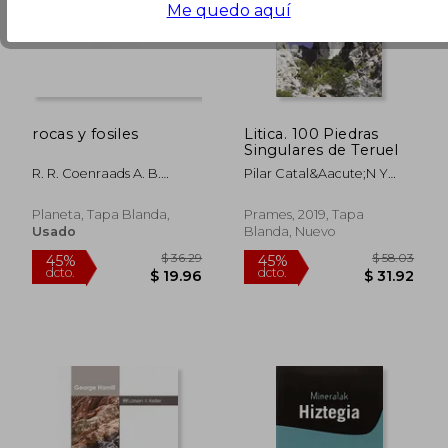
Me quedo aquí
rocas y fosiles
Litica. 100 Piedras
$ 67.76
$ 144.
45%
45%
Singulares de Teruel
dcto.
dcto.
$ 37.27
$ 79.
R. R. Coenraads A. B.
Pilar Catal&Aacute;N Y
Busbey Iii
Javier Magall&Oacute;N
Planeta, Tapa Blanda,
Prames, 2019, Tapa
Usado
Blanda, Nuevo