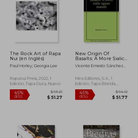
The Rock Art of Rapa
New Origin Of
Nui (en Inglés)
Basalts: A More Sialic
Upper Mantle (en
Paul Horley; Georgia Lee
Vicente Ernesto Sánchez
Inglés)
Cela
Rapanui Press, 2022, 1
Mira Editores, S.A., 1
Edición, Tapa Dura, Nuevo
Edición, Tapa Blanda,
Nuevo
$ 93.21
$ 94.
45%
45%
dcto.
dcto.