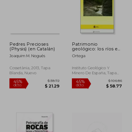
$ 83.67
$ 39.
45%
45%
dcto.
dcto.
$ 46.02
$ 21.
Pedres Precioses
Patrimonio
(Physis) (en Catalán)
geológico: los ríos en
roca de la Península
Joaquim M. Nogués
Ortega
Ibérica (Geología y
Geofísica)
Cossetània, 2013, Tapa
Instituto Geológico Y
Blanda, Nuevo
Minero De España, Tapa
Blanda, Nuevo