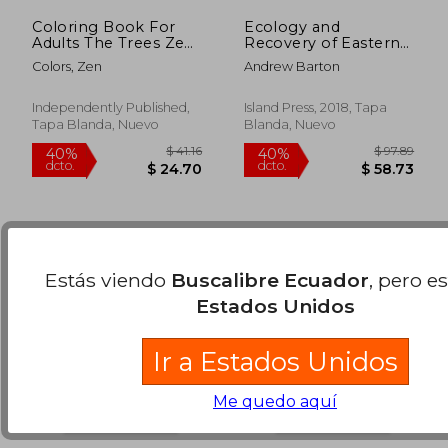
Coloring Book For
Ecology and
Adults The Trees Zen
Recovery of Eastern
Colors: 30 coloring
Old-Growth Forests
Colors, Zen
Andrew Barton
pages to reduce
(en Inglés)
$ 364.66
$ 63.
40%
45%
anxiety and improve
dcto.
dcto.
$ 218.80
$ 35.
well-being, anti-
Independently Published,
Island Press, 2018, Tapa
stress therapy (en
Tapa Blanda, Nuevo
Blanda, Nuevo
Inglés)
Estás viendo
Buscalibre Ecuador
, pero e
Estados Unidos
Ir a Estados Unidos
Me quedo aquí