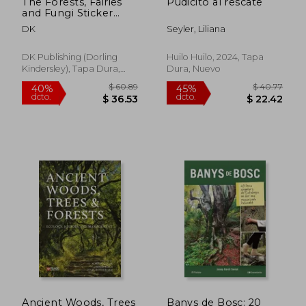
The Forests, Fairies
Pudicito al rescate
and Fungi Sticker
Anthology: With
DK
Seyler, Liliana
More Than 1,000
Vintage Stickers (dk
Sticker Anthology)
DK Publishing (Dorling
Huilo Huilo, 2024, Tapa
(en Inglés)
Kindersley), Tapa Dura,
Dura, Nuevo
Nuevo
$ 108.36
$ 280.
40%
40%
dcto.
dcto.
$ 65.02
$ 168.
Ancient Woods, Trees
Banys de Bosc: 20