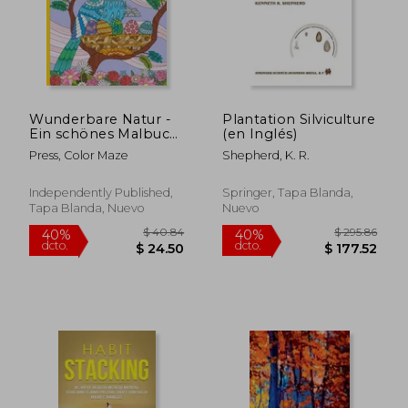
$ 173.33
$ 83
45%
40%
dcto.
dcto.
$ 95.33
$ 50.
Wunderbare Natur -
Plantation Silviculture
Ein schönes Malbuch
(en Inglés)
für Erwachsene: 65
Press, Color Maze
Shepherd, K. R.
einzigartige Bilder
von wilden Tieren,
Haustieren, Vögeln,
Independently Published,
Springer, Tapa Blanda,
Fischen, Reptilien
Tapa Blanda, Nuevo
Nuevo
und Insekten i (en
Alemán)