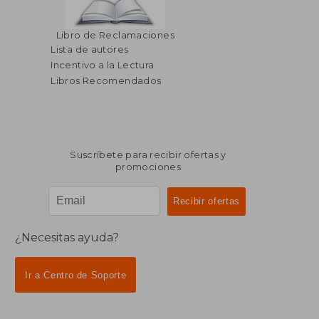
$ 43.74
$ 273.
45%
45%
Libro de Reclamaciones
dcto.
dcto.
$ 24.06
$ 150.
Lista de autores
Incentivo a la Lectura
Libros Recomendados
Suscríbete para recibir ofertas y
promociones
¿Necesitas ayuda?
Ir a Centro de Soporte