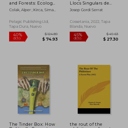
and Forests: Ecology,
Llocs Singulars de
History and
Catalunya on fer una
Colak, Alper ; Kirca, Simay ;
Josep Gordi Serrat
Management (en
Passejada Relaxant
Rotherham, Ian
Inglés)
(Talaia) (en Catalán)
Pelagic Publishing Ltd,
Cossetania, 2022, Tapa
Tapa Dura, Nuevo
Blanda, Nuevo
$ 102.96
$ 58.
45%
40%
dcto.
dcto.
$ 56.63
$ 35.
The Tinder Box: How
the rout of the