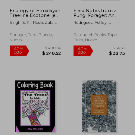
Ecology of Himalayan
Field Notes from a
$ 68.30
$ 58.
45%
45%
Treeline Ecotone (en
Fungi Forager: An
dcto.
dcto.
$ 37.57
$ 31.
Inglés)
Illustrated Journey
Singh, S. P. ; Reshi, Zafar
Rodriguez, Ashley ;
Through the World of
Ahmad ; Joshi, Rajesh
England, Libby
Pacific Northwest
Mushrooms (en
Springer, Tapa Blanda,
Sasquatch Books, Tapa
Inglés)
Nuevo
Dura, Nuevo