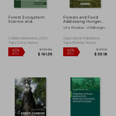
Forest Ecosystem:
Forests and Food:
Science and
Addressing Hunger
Management (en
and Nutrition Across
Vira, Bhaskar ; Wildburger,
Inglés)
Sustainable
Christoph ; Mansourian,
Landscapes (en
Stephanie
Inglés)
Callisto Reference, 2020,
Open Book Publishers,
Tapa Dura, Nuevo
Tapa Blanda, Nuevo
$ 105.32
$ 42.
45%
45%
dcto.
dcto.
$ 57.93
$ 23.