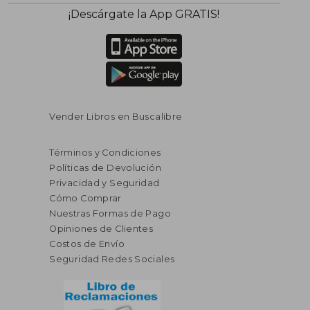
$ 99.79
$ 44.
40%
40%
¡Descárgate la App GRATIS!
dcto.
dcto.
$ 59.87
$ 26.
Vender Libros en Buscalibre
Términos y Condiciones
Políticas de Devolución
Privacidad y Seguridad
Cómo Comprar
Nuestras Formas de Pago
Opiniones de Clientes
Costos de Envío
Seguridad Redes Sociales