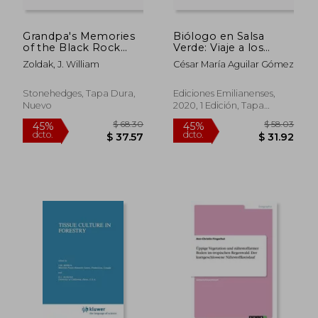
Grandpa's Memories
Biólogo en Salsa
of the Black Rock
Verde: Viaje a los
Forest (en Inglés)
Bosques Nublados
Zoldak, J. William
César María Aguilar Gómez
del Perú: 11 (Narrativa)
Stonehedges, Tapa Dura,
Ediciones Emilianenses,
Nuevo
2020, 1 Edición, Tapa
Blanda, Nuevo