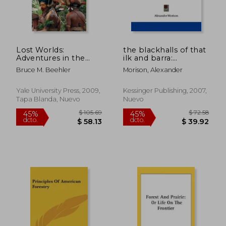
Lost Worlds:
the blackhalls of that
Adventures in the
ilk and barra:
Tropical Rainforest
hereditary coroners
Bruce M. Beehler
Morison, Alexander
(en Inglés)
and foresters of the
garioch (en Inglés)
Yale University Press, 2009,
Kessinger Publishing, 2007,
Tapa Blanda, Nuevo
Nuevo
$ 70.89
$ 55
40%
45%
dcto.
dcto.
$ 42.53
$ 30.