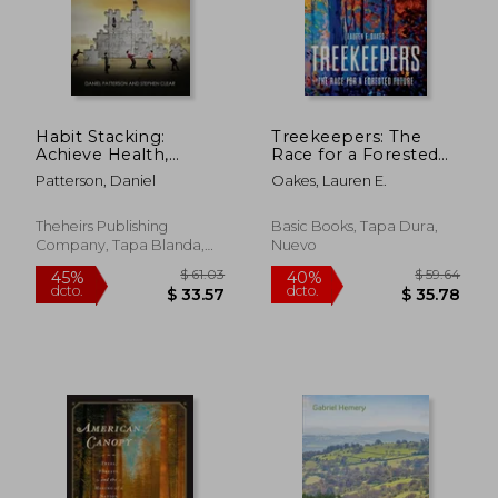
$ 40.84
$ 295.
40%
40%
dcto.
dcto.
$ 24.50
$ 177.
Habit Stacking:
Treekeepers: The
Achieve Health,
Race for a Forested
Wealth, Mental
Future (en Inglés)
Patterson, Daniel
Oakes, Lauren E.
Toughness, and
Productivity through
Habit Changes (en
Theheirs Publishing
Basic Books, Tapa Dura,
Inglés)
Company, Tapa Blanda,
Nuevo
Nuevo