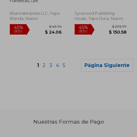
Flandreau, Lee
Bluewaterpress LLC, Tapa
Syrawood Publishing
Blanda, Nuevo
House, Tapa Dura, Nuevo
1
2
3
4
5
Página Siguiente
Nuestras Formas de Pago
$ 174.37
$ 190.
45%
40%
dcto.
dcto.
$ 95.90
$ 114.