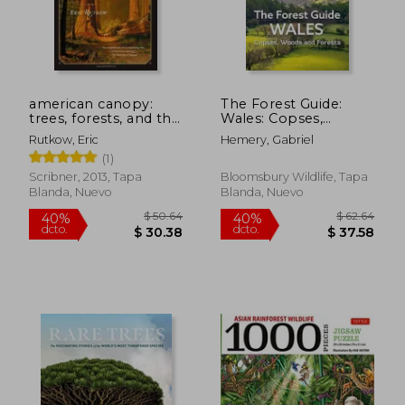
american canopy:
The Forest Guide:
$ 61.03
$ 59.
45%
40%
trees, forests, and the
Wales: Copses,
dcto.
dcto.
$ 33.57
$ 35.
making of a nation
Woods and Forests of
Rutkow, Eric
Hemery, Gabriel
(en Inglés)
Wales (en Inglés)
(1)
Scribner, 2013, Tapa
Bloomsbury Wildlife, Tapa
Blanda, Nuevo
Blanda, Nuevo