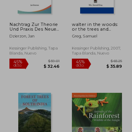
Nachtrag Zur Theorie
walter in the woods:
Und Praxis Des Neuen
or the trees and
Bienenfreundes: Oder
common objects of
Dzierzon, Jan
Greg, Samuel
Einer Neuen Art Der
the forest described
Bienenzucht (1852)
and illustrated (en
(en Alemán)
Inglés)
Kessinger Publishing, Tapa
Kessinger Publishing, 2007,
Blanda, Nuevo
Tapa Blanda, Nuevo
$ 82.70
$ 86.
45%
45%
dcto.
dcto.
$ 45.48
$ 47.