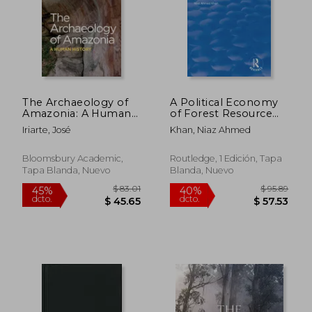
The Archaeology of
A Political Economy
Amazonia: A Human
of Forest Resource
History (en Inglés)
Use: Case Studies of
Iriarte, José
Khan, Niaz Ahmed
Social Forestry in
Bangladesh (en
Inglés)
Bloomsbury Academic,
Routledge, 1 Edición, Tapa
Tapa Blanda, Nuevo
Blanda, Nuevo