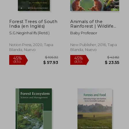
Forest Trees of South
Animals of the
India (en Inglés)
Rainforest | Wildlife
of the Jungle |
S.G.Neginhal Ifs (Retd.)
Baby Professor
Encyclopedias for
Children (en Inglés)
Notion Press, 2020, Tapa
New Publisher, 2016, Tapa
Blanda, Nuevo
Blanda, Nuevo
$ 59.01
$ 65.
45%
45%
dcto.
dcto.
$ 32.46
$ 35.