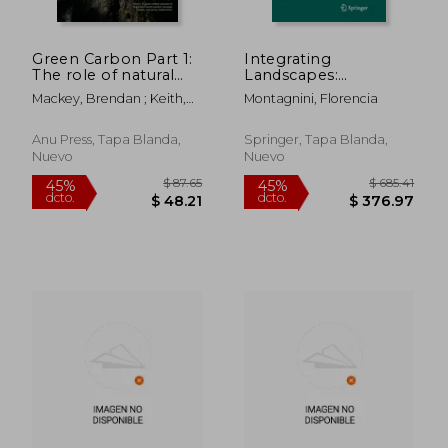
Green Carbon Part 1:
Integrating
The role of natural
Landscapes:
forests in carbon
Agroforestry for
Mackey, Brendan ; Keith,
Montagnini, Florencia
storage (en Inglés)
Biodiversity
Heather ; Berry, Sandra L.
Conservation and
Food Sovereignty (en
Anu Press, Tapa Blanda,
Springer, Tapa Blanda,
Inglés)
Nuevo
Nuevo
$ 293.80
$ 107
45%
45%
dcto.
dcto.
$ 161.59
$ 59.