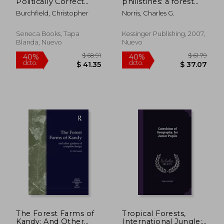
Politically Correct
philistines: a forest
Ideology Destroyed
play (1922) (en Inglés)
Burchfield, Christopher
Norris, Charles G.
the U.S. Forest
Service (en Inglés)
Seneca Books, Tapa
Kessinger Publishing, 2007,
Blanda, Nuevo
Nuevo
$ 60.89
$ 40.
40%
45%
dcto.
dcto.
$ 36.53
$ 22.
The Forest Farms of
Tropical Forests,
Kandy: And Other
International Jungle: