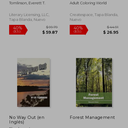
in the Forest (en
Book of 40
Tomlinson, Everett T.
Adult Coloring World
Inglés)
Zentangle Snails with
Henna, Paisley and
Mandala Style
Literary Licensing, LLC,
Createspace, Tapa Blanda,
Patterns (Animal
Tapa Blanda, Nuevo
Nuevo
Coloring Books for
Adults) (Volume 25)
$ 68.91
$ 61
40%
40%
dcto.
dcto.
$ 41.35
$ 37.
No Way Out (en
Forest Management
Inglés)