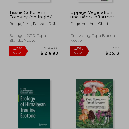
$ 87.65
$ 685.
45%
45%
dcto.
dcto.
$ 48.21
$ 376.
Tissue Culture in
Üppige Vegetation
Forestry (en Inglés)
und nährstoffarmer
Boden im tropischen
Bonga, J. M. ; Durzan, D. J.
Fingerhut, Ann-Christin
Regenwald. Der
kurzgeschlossene
Nährstoffkreislauf (en
Springer, 2010, Tapa
Grin Verlag, Tapa Blanda,
Alemán)
Blanda, Nuevo
Nuevo