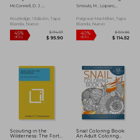
Gardens of Complete
The Underside of
McConnell, D. J. ;
Smouts, M. ; Loparo,
Design (en Inglés)
Global Ecopolitics (en
Dharmapala, K. A. E. ;
Kenneth A.
Inglés)
Attanayake, S. R.
Routledge, 1 Edición, Tapa
Palgrave MacMillan, Tapa
Blanda, Nuevo
Blanda, Nuevo
$ 124.89
$ 49.
40%
45%
dcto.
dcto.
$ 74.93
$ 27.
Scouting in the
Snail Coloring Book:
Wilderness: The Fort
An Adult Coloring