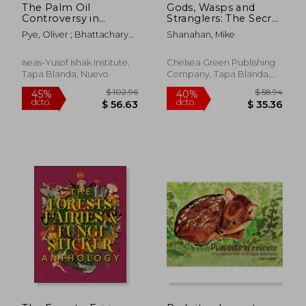
The Palm Oil
Gods, Wasps and
Controversy in
Stranglers: The Secret
Southeast Asia: A
History and
Pye, Oliver ; Bhattacharya,
Shanahan, Mike
Transnational
Redemptive Future
Jayati
Perspective (en
of Fig Trees (en
Inglés)
Inglés)
Iseas-Yusof Ishak Institute,
Chelsea Green Publishing
Tapa Blanda, Nuevo
Company, Tapa Blanda,
Nuevo
$ 41.16
$ 97.
40%
40%
dcto.
dcto.
$ 24.70
$ 58.