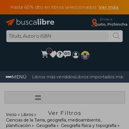
Hasta 60% dto en libros seleccionados
Ver más
Enviar a
Quito, Pichincha
0
MENÚ
Libros más vendidos
Libros importados más v
=
Ver Filtros
Inicio
Libros
Ciencias de la Tierra, geografía, medioambiente,
planificación
Geografía
Geografía física y topografía