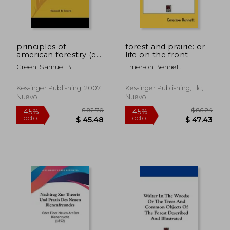
principles of
forest and prairie: or
american forestry (en
life on the front
Inglés)
Green, Samuel B.
Emerson Bennett
Kessinger Publishing, 2007,
Kessinger Publishing, Llc,
Nuevo
Nuevo
$ 105.69
$ 72.
45%
45%
dcto.
dcto.
$ 58.13
$ 39.