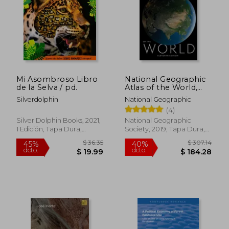
Mi Asombroso Libro
National Geographic
de la Selva / pd.
Atlas of the World,
11Th Edition (en
Silverdolphin
National Geographic
Inglés)
(4)
Silver Dolphin Books, 2021,
National Geographic
1 Edición, Tapa Dura,
Society, 2019, Tapa Dura,
Nuevo
Nuevo
$ 36.35
$ 307.
45%
40%
dcto.
dcto.
$ 19.99
$ 184.