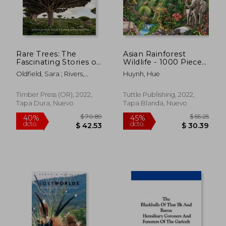
Rare Trees: The
Asian Rainforest
Fascinating Stories of
Wildlife - 1000 Piece
the World’S Most
Jigsaw Puzzle:
Oldfield, Sara ; Rivers,
Huynh, Hue
Threatened Species
Finished Size 29 in x
Malin
$ 50.64
$ 62.
40%
40%
(en Inglés)
20 Inch (73. 7 x 50. 8
dcto.
dcto.
$ 30.38
$ 37.
cm) (en Inglés)
Timber Press (OR), 2022,
Tuttle Publishing, 2022,
Tapa Dura, Nuevo
Tapa Blanda, Nuevo