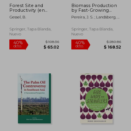
Forest Site and
Biomass Production
Productivity (en
by Fast-Growing
Inglés)
Trees (en Inglés)
Gessel, B.
Pereira, J. S. ; Landsberg, J.
J.
Springer, Tapa Blanda,
Springer, Tapa Blanda,
Nuevo
Nuevo
$ 400.86
$ 54.
40%
40%
dcto.
dcto.
$ 240.52
$ 32.