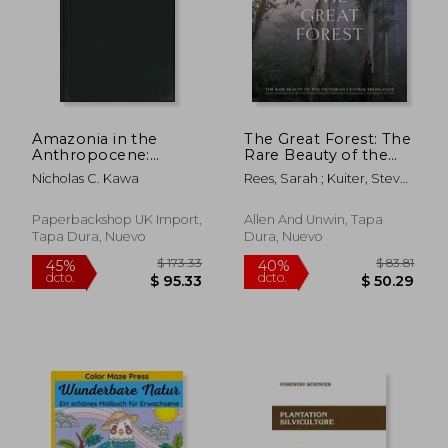
$ 83.01
$ 95.
45%
40%
dcto.
dcto.
$ 45.65
$ 57.
Amazonia in the
The Great Forest: The
Anthropocene:
Rare Beauty of the
People, Soils, Plants,
Victorian Central
Nicholas C. Kawa
Rees, Sarah ; Kuiter, Steve ;
Forests
Highlands (en Inglés)
Taylor, Chris
Paperbackshop UK Import,
Allen And Unwin, Tapa
Tapa Dura, Nuevo
Dura, Nuevo