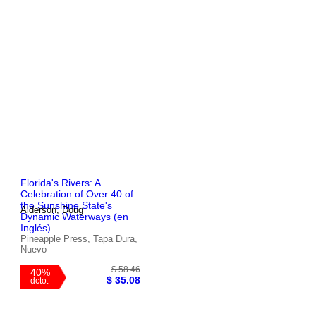
40%
$ 213.52
dcto.
Florida's Rivers: A
Celebration of Over 40 of
the Sunshine State's
Alderson, Doug
Dynamic Waterways (en
Inglés)
Pineapple Press, Tapa Dura,
Nuevo