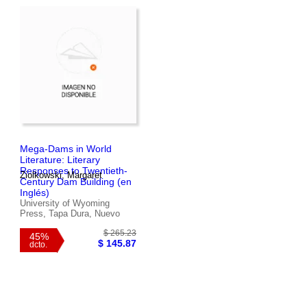
$ 62.06
40%
$ 37.24
dcto.
Mega-Dams in World
Literature: Literary
Responses to Twentieth-
Ziolkowski, Margaret
Century Dam Building (en
Inglés)
University of Wyoming
Press, Tapa Dura, Nuevo