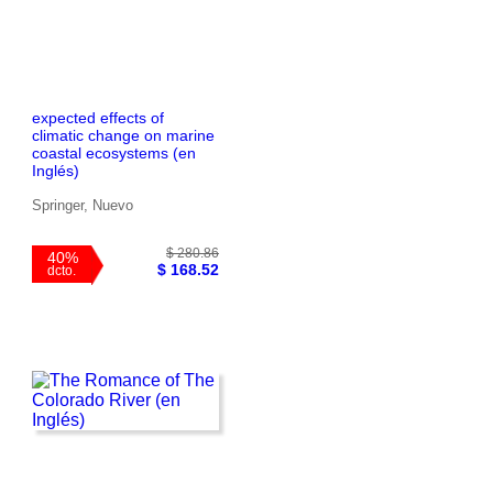
expected effects of
climatic change on marine
$ 50.59
coastal ecosystems (en
40%
$ 30.35
Inglés)
dcto.
Springer, Nuevo