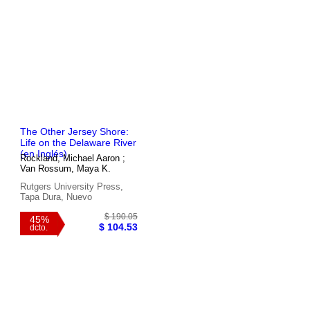
The Other Jersey Shore:
Life on the Delaware River
(en Inglés)
Rockland, Michael Aaron ;
Van Rossum, Maya K.
$ 176.34
Rutgers University Press,
45%
$ 96.99
Tapa Dura, Nuevo
dcto.