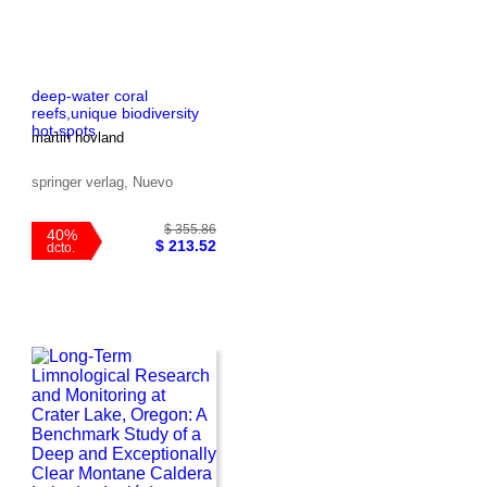
deep-water coral
reefs,unique biodiversity
hot-spots
martin hovland
springer verlag, Nuevo
$ 70.85
45%
$ 38.97
dcto.