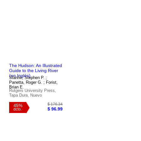
The Hudson: An Illustrated
$ 68.50
Guide to the Living River
(en Inglés)
Stanne, Stephen P. ;
Panetta, Roger G. ; Forist,
Brian E.
Rutgers University Press,
Tapa Dura, Nuevo