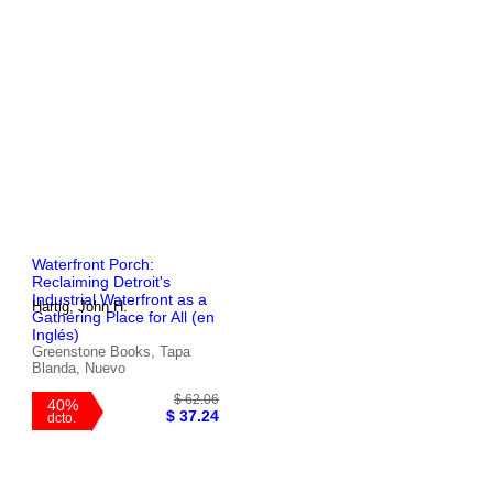
$ 58.46
40%
$ 35.08
dcto.
Waterfront Porch:
Reclaiming Detroit's
Industrial Waterfront as a
Hartig, John H.
Gathering Place for All (en
Inglés)
Greenstone Books, Tapa
Blanda, Nuevo