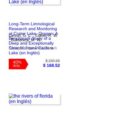
Long-Term Limnological
Research and Monitoring
at Crater Lake, Oregon: A
Larson, G. L. ; Collier, R. W.
Benchmark Study of a
; Buktenica, M. W.
Deep and Exceptionally
Clear Montane Caldera
Springer, Tapa Dura, Nuevo
Lake (en Inglés)
$ 280.86
40%
$ 168.52
dcto.