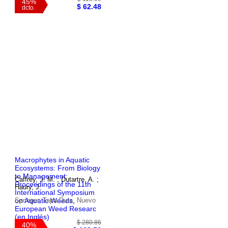
$ 113.60
45%
$ 62.48
dcto.
Macrophytes in Aquatic
Ecosystems: From Biology
to Management:
Caffrey, J. M. ; Dutartre, A. ;
Proceedings of the 11th
Haury, J.
International Symposium
on Aquatic Weeds,
Springer, Tapa Dura, Nuevo
European Weed Researc
(en Inglés)