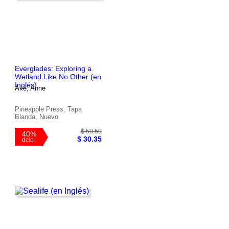
$ 113.60
45%
$ 62.48
dcto.
Everglades: Exploring a
Wetland Like No Other (en
Inglés)
Ake, Anne
Pineapple Press, Tapa
Blanda, Nuevo