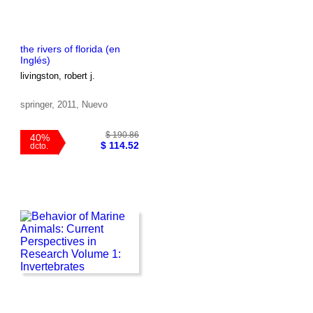
the rivers of florida (en
Inglés)
livingston, robert j.
springer, 2011, Nuevo
$ 77.79
40%
$ 46.67
dcto.