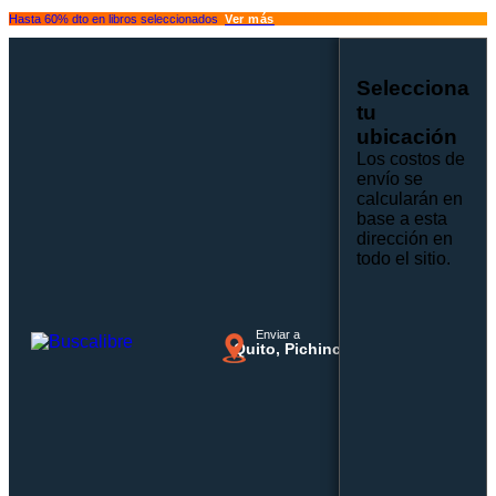
Hasta 60% dto en libros seleccionados
Ver más
Selecciona
tu
ubicación
Los costos de
envío se
calcularán en
base a esta
dirección en
todo el sitio.
Enviar a
Quito, Pichincha