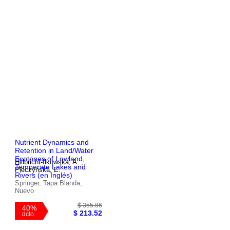
Nutrient Dynamics and
Retention in Land/Water
Ecotones of Lowland,
Hillbricht-Ilkowska, A. ;
Temperate Lakes and
Pieczynska, E.
Rivers (en Inglés)
Springer, Tapa Blanda,
Nuevo
$ 280.86
40%
$ 168.52
dcto.