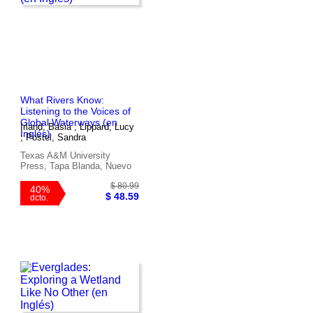
What Rivers Know:
Listening to the Voices of
Global Waterways (en
Irland, Basia ; Lippard, Lucy
Inglés)
; Postel, Sandra
Texas A&M University
Press, Tapa Blanda, Nuevo