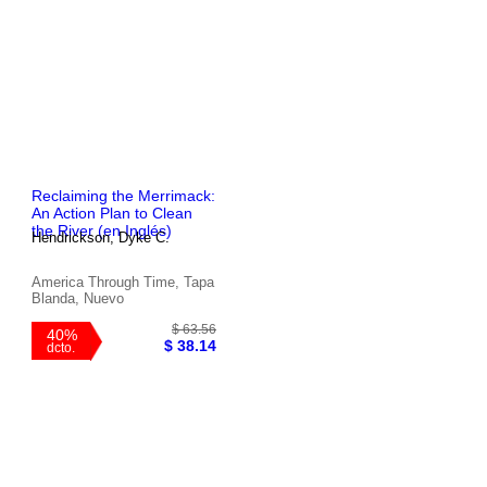
Reclaiming the Merrimack:
An Action Plan to Clean
the River (en Inglés)
Hendrickson, Dyke C.
America Through Time, Tapa
Blanda, Nuevo
$ 62.06
40%
$ 37.24
dcto.