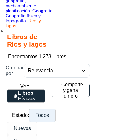
geografía,
medioambiente,
planificación
Geografía
Geografía física y
topografía
Ríos y
lagos
Libros de
Ríos y lagos
Encontramos 1.273 Libros
Ordenar
por
Comparte
Ver:
y gana
Libros
dinero
Físicos
Estado:
Todos
Nuevos