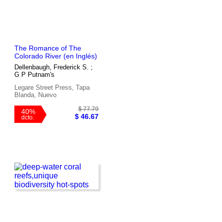
The Romance of The
Colorado River (en Inglés)
Dellenbaugh, Frederick S. ;
G P Putnam's
$ 94.64
Legare Street Press, Tapa
40%
$ 56.78
Blanda, Nuevo
dcto.