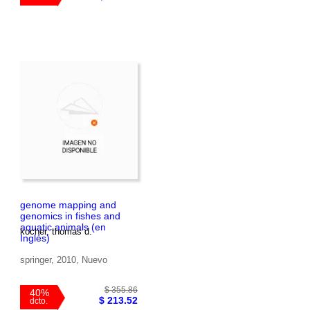
genome mapping and
genomics in fishes and
$ 520.86
aquatic animals (en
40%
kocher, thomas d.
$ 312.52
Inglés)
dcto.
springer, 2010, Nuevo