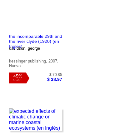
$ 80.99
40%
$ 48.59
dcto.
the incomparable 29th and
the river clyde (1920) (en
Inglés)
davidson, george
kessinger publishing, 2007,
Nuevo