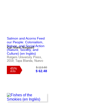
Salmon and Acorns Feed
our People: Colonialism,
Nature, and Social Action
Kari Marie Norgaard
(Nature, Society, and
Culture) (en Inglés)
Rutgers University Press,
2019, Tapa Blanda, Nuevo
$ 63.56
40%
$ 38.14
dcto.