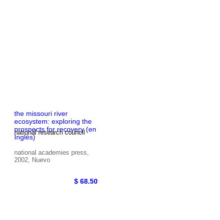
$ 91.14
40%
$ 54.68
dcto.
the missouri river
ecosystem: exploring the
prospects for recovery (en
national research council
Inglés)
national academies press,
2002, Nuevo