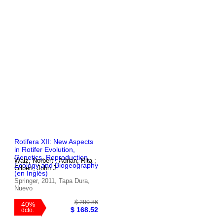
Rotifera XII: New Aspects
in Rotifer Evolution,
Genetics, Reproduction,
Walz, Norbert ; Adrian, Rita ;
Ecology and Biogeography
Gilbert, John J.
(en Inglés)
$ 355.86
Springer, 2011, Tapa Dura,
40%
$ 213.52
Nuevo
dcto.