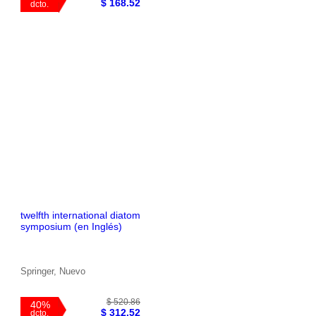
$ 280.86
40%
$ 168.52
twelfth international diatom
dcto.
symposium (en Inglés)
Springer, Nuevo