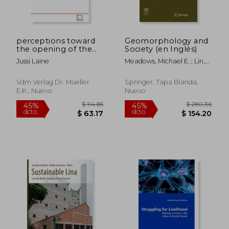
dcto.
dcto.
$ 123.49
$ 327.
perceptions toward
Geomorphology and
the opening of the
Society (en Inglés)
finnish-russian border
Jussi Laine
Meadows, Michael E. ; Lin,
Jiun-Chuan
Vdm Verlag Dr. Mueller
Springer, Tapa Blanda,
E.k., Nuevo
Nuevo