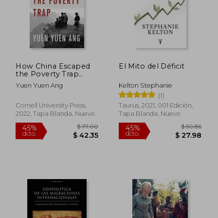
How China Escaped
El Mito del Déficit
the Poverty Trap
(Cornell Studies in
Yuen Yuen Ang
Kelton Stephanie
Political Economy)
(1)
$ 49.69
$ 49.
(en Inglés)
45%
45%
dcto.
dcto.
$ 27.33
$ 27.
Cornell University Press,
Taurus, 2021, 001 Edición,
2022, Tapa Blanda, Nuevo
Tapa Blanda, Nuevo