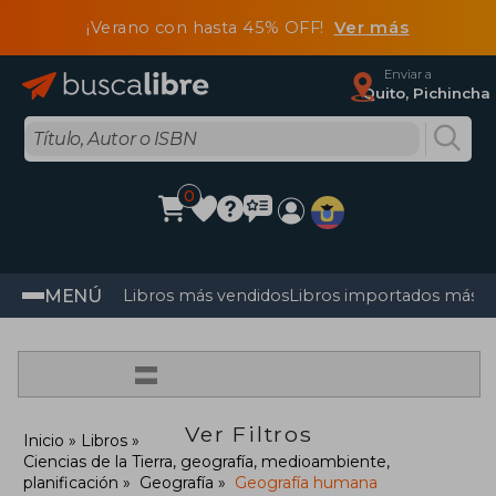
¡Verano con hasta 45% OFF!
Ver más
Enviar a
Quito, Pichincha
0
MENÚ
Libros más vendidos
Libros importados más v
=
Ver Filtros
Inicio
Libros
Ciencias de la Tierra, geografía, medioambiente,
planificación
Geografía
Geografía humana