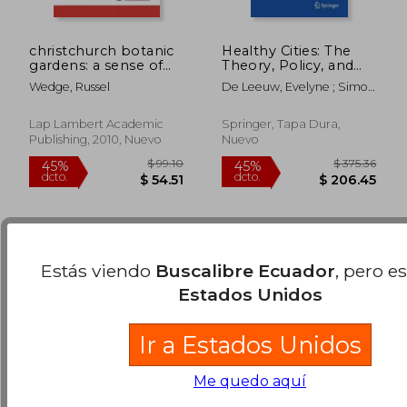
christchurch botanic
Healthy Cities: The
gardens: a sense of
Theory, Policy, and
place (en Inglés)
Practice of Value-
Wedge, Russel
De Leeuw, Evelyne ; Simos,
Based Urban
Jean
$ 295.36
$ 114
Planning (en Inglés)
45%
45%
dcto.
dcto.
$ 162.45
$ 63.
Lap Lambert Academic
Springer, Tapa Dura,
Publishing, 2010, Nuevo
Nuevo
Estás viendo
Buscalibre Ecuador
, pero e
Estados Unidos
Ir a Estados Unidos
Me quedo aquí