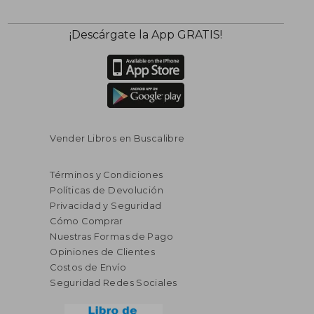
$ 520.36
$ 220.
45%
45%
¡Descárgate la App GRATIS!
dcto.
dcto.
$ 286.20
$ 121.
Vender Libros en Buscalibre
Términos y Condiciones
Políticas de Devolución
Privacidad y Seguridad
Cómo Comprar
Nuestras Formas de Pago
Opiniones de Clientes
Costos de Envío
Seguridad Redes Sociales