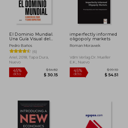
El Dominio Mundial.
imperfectly informed
Una Guía Visual del
oligopoly markets
Poder
Pedro Baños
Roman Morawek
(6)
Ariel, 2018, Tapa Dura,
Vdm Verlag Dr. Mueller
Nuevo
E.k., Nuevo
$ 41.27
$ 67.
45%
45%
dcto.
dcto.
$ 22.70
$ 36.