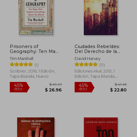
$ 33.34
$ 48.
45%
45%
dcto.
dcto.
$ 18.34
$ 26.
Prisoners of
Ciudades Rebeldes:
Geography: Ten Maps
Del Derecho de la
That Explain
Ciudad a la
Tim Marshall
David Harvey
Everything About the
Revolución Urbana
(1)
(11)
World: 1 (Politics of
Place) (en Inglés)
Scribner, 2016, 1 Edición,
Ediciones Akal, 2013, 1
Tapa Blanda, Nuevo
Edición, Tapa Blanda,
Nuevo