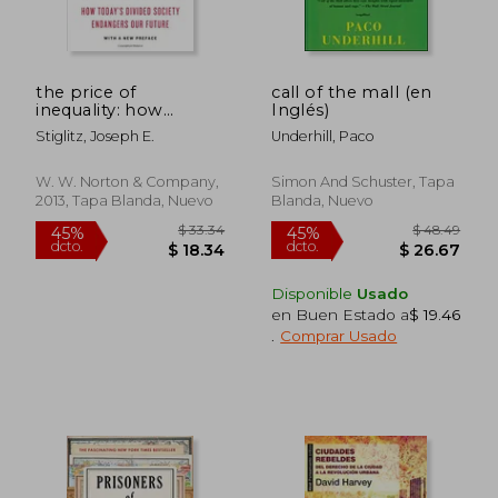
dcto.
dcto.
$ 29.83
$ 27.
the price of
call of the mall (en
inequality: how
Inglés)
today's divided society
Stiglitz, Joseph E.
Underhill, Paco
endangers our future
(en Inglés)
W. W. Norton & Company,
Simon And Schuster, Tapa
2013, Tapa Blanda, Nuevo
Blanda, Nuevo
Disponible
Usado
en Buen Estado a
$ 19.46
.
Comprar Usado