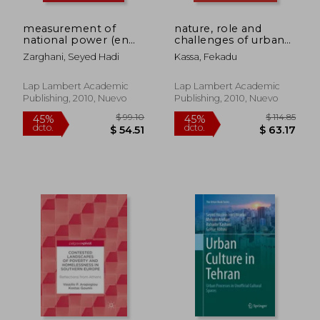
measurement of
nature, role and
national power (en
challenges of urban
Inglés)
rental housing in
Zarghani, Seyed Hadi
Kassa, Fekadu
ethiopia (en Inglés)
Lap Lambert Academic
Lap Lambert Academic
Publishing, 2010, Nuevo
Publishing, 2010, Nuevo
$ 99.10
$ 375.
45%
45%
dcto.
dcto.
$ 54.51
$ 206.