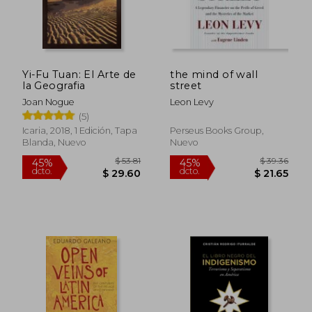
Yi-Fu Tuan: El Arte de
the mind of wall
la Geografia
street
Joan Nogue
Leon Levy
(5)
Icaria, 2018, 1 Edición, Tapa
Perseus Books Group,
Blanda, Nuevo
Nuevo
$ 53.81
$ 39.
45%
45%
dcto.
dcto.
$ 29.60
$ 21.