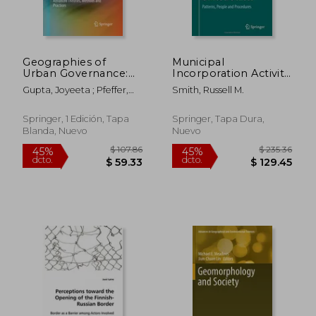
Geographies of
Municipal
Urban Governance:
Incorporation Activity
Advanced Theories,
in the United States:
Gupta, Joyeeta ; Pfeffer,
Smith, Russell M.
Methods and
Patterns, People and
Karin ; Verrest, Hebe
Practices (en Inglés)
Procedures (en
Inglés)
Springer, 1 Edición, Tapa
Springer, Tapa Dura,
Blanda, Nuevo
Nuevo
$ 224.53
$ 595.
45%
45%