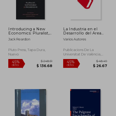
Introducing a New
La Industria en el
Economics: Pluralist,
Desarrollo del Area
Sustainable and
Metropolitana de
Jack Reardon
Varios Autores
Progressive
Valencia
Pluto Press, Tapa Dura,
Publicacions De La
Nuevo
Universitat De València,
Tapa Blanda,
Usado
$ 54.82
$ 99.
45%
45%
dcto.
dcto.
$ 30.15
$ 54.