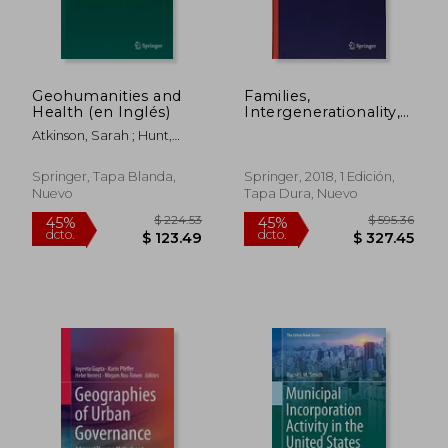
Geohumanities and
Families,
Health (en Inglés)
Intergenerationality,
and Peer Group
Atkinson, Sarah ; Hunt,
Relations
Rachel
(Geographies of
Children and Young
Springer, Tapa Blanda,
Springer, 2018, 1 Edición,
People) (en Inglés)
Nuevo
Tapa Dura, Nuevo
$ 214.41
$ 2,634.
45%
45%
dcto.
dcto.
$ 117.93
$ 1,448.