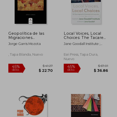
Geopolítica de las
Local Voices, Local
Migraciones
Choices: The Tacare
Internacionales:
Approach to
Jorge Garris Mozota
Jane Goodall Institute ;
Globalización,
Community-Led
Goodall, Jane
Realidades y Teorías
Conservation (en
Inglés)
, Tapa Blanda, Nuevo
Esri Press, Tapa Dura,
Nuevo
$ 77.00
$ 50.
45%
45%
dcto.
dcto.
$ 42.35
$ 27.