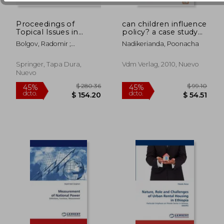
Proceedings of
can children influence
Topical Issues in
policy? a case study
International Political
of bhima sangha (en
Bolgov, Radomir ;
Nadikerianda, Poonacha
Geography (en
Inglés)
Atnashev, Vadim ; Gladkiy,
Inglés)
Yury
Springer, Tapa Dura,
Vdm Verlag, 2010, Nuevo
Nuevo
$ 99.10
$ 265.
45%
45%
dcto.
dcto.
$ 54.51
$ 145.