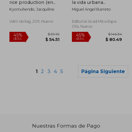
rice production (en
la vida urbana
Inglés)
argentina a finales del
Kyomuhendo, Jacquiline
Miguel Angel Barreto
siglo xx
Vdm Verlag, 2011, Nuevo
Editorial Acad Mica Espa
Ola, Nuevo
1
2
3
4
5
Página Siguiente
Nuestras Formas de Pago
$ 295.36
$ 361