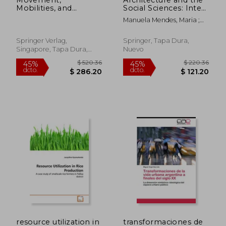
Mobilities, and
Social Sciences: Inter-
Journeys
And Multidisciplinary
Manuela Mendes, Maria ;
(Geographies of
Approaches Between
Sá, Teresa ; Cabral, João
Children and Young
Society and Space (en
People)
Inglés)
Springer Verlag,
Springer, Tapa Dura,
Singapore, Tapa Dura,
Nuevo
Nuevo
$ 280.36
$ 248.
45%
45%
dcto.
dcto.
$ 154.20
$ 136.
resource utilization in
transformaciones de