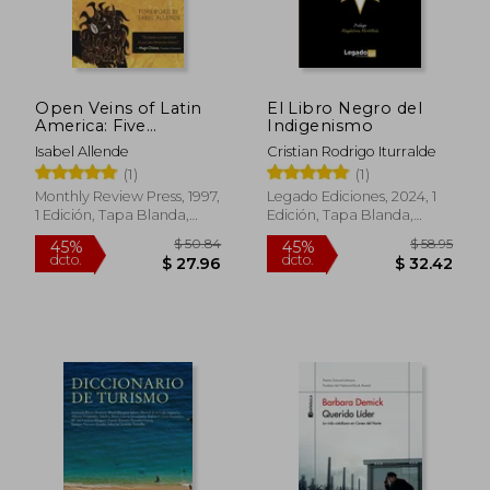
Open Veins of Latin
El Libro Negro del
America: Five
Indigenismo
Centuries of the
Isabel Allende
Cristian Rodrigo Iturralde
Pillage of a Continent
(1)
(1)
(en Inglés)
Monthly Review Press, 1997,
Legado Ediciones, 2024, 1
1 Edición, Tapa Blanda,
Edición, Tapa Blanda,
Nuevo
Nuevo
$ 50.84
$ 58.
45%
45%
dcto.
dcto.
$ 27.96
$ 32.