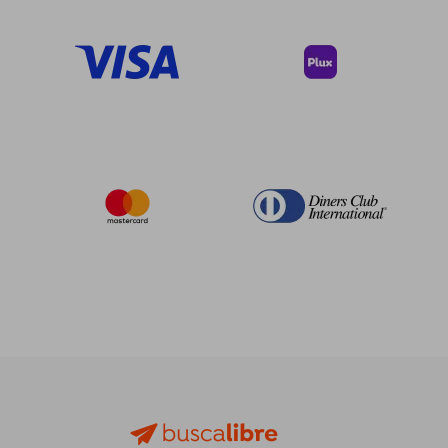
45%
45%
dcto.
dcto.
$ 162.45
$ 198.