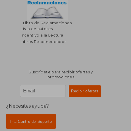
$ 99.10
$ 146.
Libro de Reclamaciones
45%
45%
dcto.
dcto.
$ 54.51
$ 80.
Lista de autores
Incentivo a la Lectura
Libros Recomendados
Suscríbete para recibir ofertas y
promociones
¿Necesitas ayuda?
Ir a Centro de Soporte