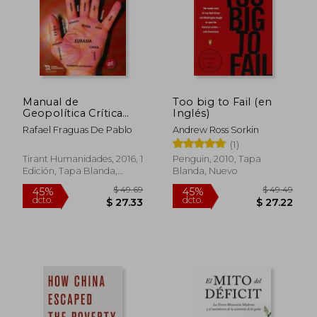
Manual de
Too big to Fail (en
$ 49.01
$ 41.
Geopolítica Crítica
Inglés)
45%
45%
dcto.
dcto.
(Crónica)
$ 26.96
$ 22.
Rafael Fraguas De Pablo
Andrew Ross Sorkin
(1)
Tirant Humanidades, 2016, 1
Penguin, 2010, Tapa
Edición, Tapa Blanda,
Blanda, Nuevo
Nuevo