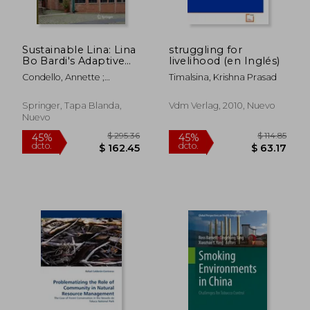
$ 107.86
$ 235.
45%
45%
dcto.
dcto.
$ 59.33
$ 129.
Sustainable Lina: Lina
struggling for
Bo Bardi's Adaptive
livelihood (en Inglés)
Reuse Projects (en
Condello, Annette ;
Timalsina, Krishna Prasad
Inglés)
Lehmann, Steffen
Springer, Tapa Blanda,
Vdm Verlag, 2010, Nuevo
Nuevo