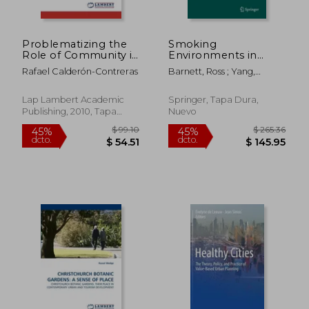
Problematizing the
Smoking
$ 114.85
$ 280.
Role of Community in
Environments in
45%
45%
dcto.
dcto.
Natural Resource
China: Challenges for
$ 63.17
$ 154.
Rafael Calderón-Contreras
Barnett, Ross ; Yang,
Management: The
Tobacco Control (en
Tingzhong ; Yang, Xiaozhao
Case of Forest
Inglés)
Y.
Conservation in the
Lap Lambert Academic
Springer, Tapa Dura,
Nevado de Toluca
Publishing, 2010, Tapa
Nuevo
National Park (en
Blanda, Nuevo
Inglés)