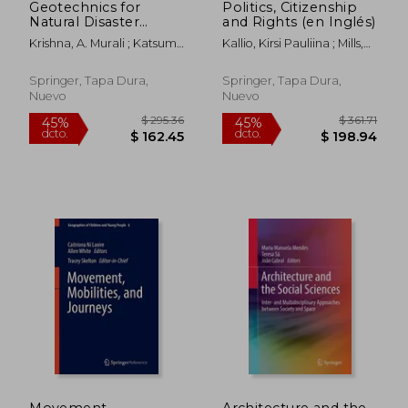
Geotechnics for
Politics, Citizenship
Natural Disaster
and Rights (en Inglés)
Mitigation and
Krishna, A. Murali ; Katsumi,
Kallio, Kirsi Pauliina ; Mills,
Management (en
Takeshi
Sarah ; Skelton, Tracey
Inglés)
Springer, Tapa Dura,
Springer, Tapa Dura,
Nuevo
Nuevo
$ 99.10
$ 190.
45%
45%
dcto.
dcto.
$ 54.51
$ 104.
Movement,
Architecture and the