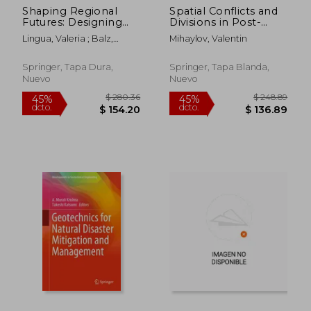
Shaping Regional
Spatial Conflicts and
Futures: Designing
Divisions in Post-
and Visioning in
Socialist Cities (en
Lingua, Valeria ; Balz,
Mihaylov, Valentin
Governance
Inglés)
Verena
Rescaling (en Inglés)
Springer, Tapa Dura,
Springer, Tapa Blanda,
Nuevo
Nuevo
$ 107.86
$ 190.
45%
45%
dcto.
dcto.
$ 59.33
$ 104.