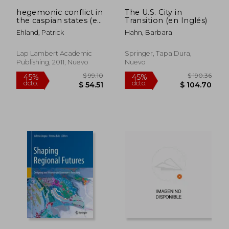
hegemonic conflict in
The U.S. City in
the caspian states (en
Transition (en Inglés)
Inglés)
Ehland, Patrick
Hahn, Barbara
Lap Lambert Academic
Springer, Tapa Dura,
Publishing, 2011, Nuevo
Nuevo
$ 99.10
$ 114
45%
45%
dcto.
dcto.
$ 54.51
$ 63.