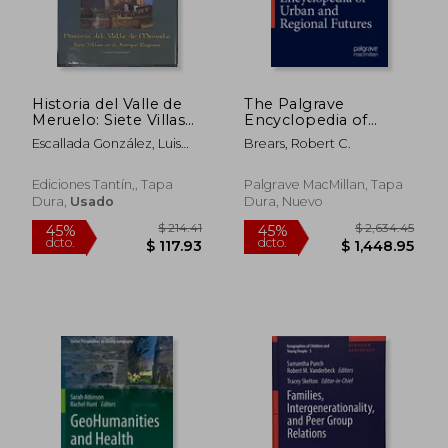
Historia del Valle de
The Palgrave
Meruelo: Siete Villas
Encyclopedia of
en el Antiguo
Urban and Regional
Escallada González, Luis
Brears, Robert C.
Régimen: Fuentes
Futures (en Inglés)
De
Documentales,
Ediciones Tantín,, Tapa
Palgrave MacMillan, Tapa
Dura,
Usado
Dura, Nuevo
$ 248.51
$ 48.
45%
45%
dcto.
dcto.
$ 136.68
$ 26.