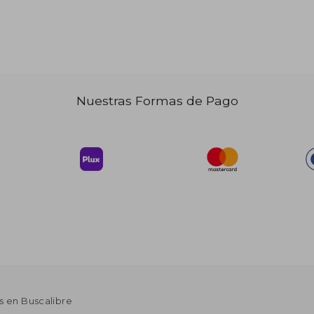
$ 80.11
$ 41.60
45%
dcto.
44.06
$ 22.88
Nuestras Formas de Pago
s en Buscalibre