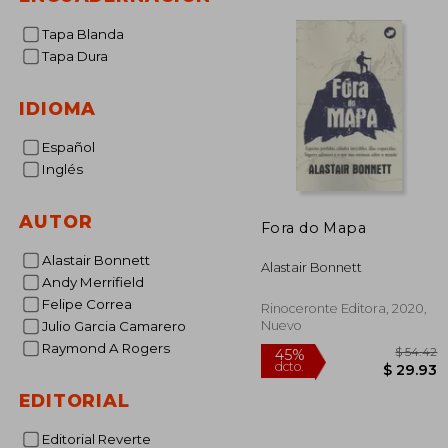
Tapa Blanda
Tapa Dura
IDIOMA
Español
Inglés
AUTOR
Fora do Mapa
Alastair Bonnett
Alastair Bonnett
Andy Merrifield
Felipe Correa
Rinoceronte Editora, 2020,
Nuevo
Julio Garcia Camarero
Raymond A Rogers
EDITORIAL
Editorial Reverte
$
45%