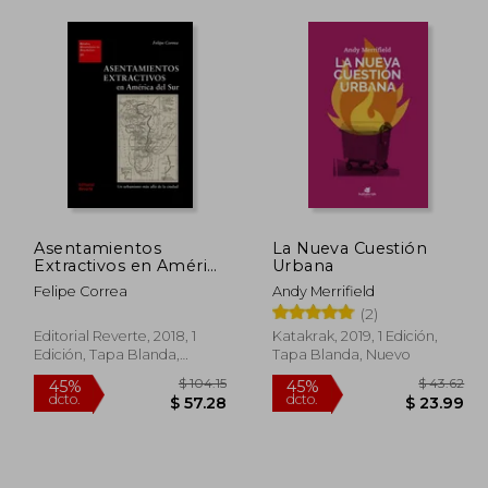
Asentamientos
La Nueva Cuestión
Extractivos en América
Urbana
del sur
Felipe Correa
Andy Merrifield
(2)
Editorial Reverte, 2018, 1
Katakrak, 2019, 1 Edición,
Edición, Tapa Blanda,
Tapa Blanda, Nuevo
Nuevo
 54.42
$ 104.15
45%
45%