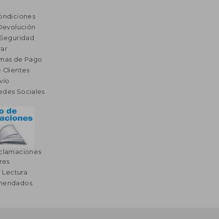
ondiciones
 Devolución
 Seguridad
ar
rmas de Pago
 Clientes
vío
edes Sociales
eclamaciones
res
a Lectura
omendados