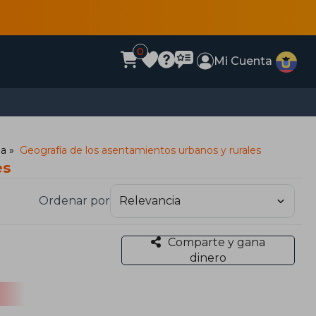
0
Mi Cuenta
na
Geografía de los asentamientos urbanos y rurales
es
Ordenar por
Comparte y gana
dinero