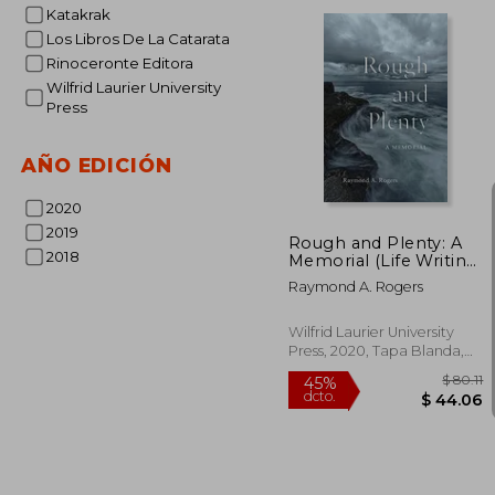
dcto.
$ 
Katakrak
Los Libros De La Catarata
Rinoceronte Editora
Wilfrid Laurier University
Press
AÑO EDICIÓN
2020
2019
Rough and Plenty: A
2018
Memorial (Life Writing)
(en Inglés)
Raymond A. Rogers
Wilfrid Laurier University
Press, 2020, Tapa Blanda,
Nuevo