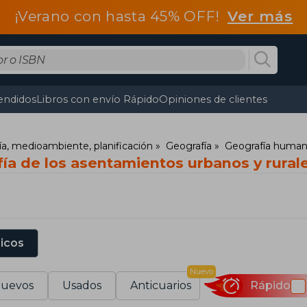
¡Verano con hasta 45% OFF!
Ver más
endidos
Libros con envío Rápido
Opiniones de clientes
fía, medioambiente, planificación
Geografía
Geografía huma
ía de los asentamientos urbanos y rural
sicos
Nuevo
uevos
Usados
Anticuarios
Rápido