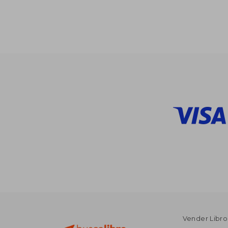
45%
dcto.
$ 
Vender Libro