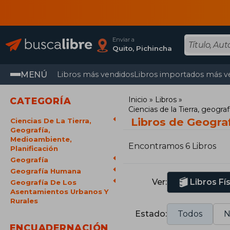
Enviar a
Quito, Pichincha
MENÚ
Libros más vendidos
Libros importados más v
Inicio
Libros
CATEGORÍA
Ciencias de la Tierra, geogra
Libros de Geograf
Ciencias De La Tierra,
Geografía,
Medioambiente,
Encontramos 6 Libros
Planificación
Geografía
Geografía Humana
Ver:
Libros Fí
Geografía De Los
Asentamientos Urbanos Y
Rurales
Estado:
Todos
N
ENCUADERNACIÓN