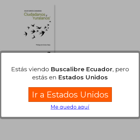
dcto.
dcto.
29.93
$ 57.28
Estás viendo
Buscalibre Ecuador
, pero
Ciudadanos y
‘Ruralanos’ (Fuera de
estás en
Estados Unidos
Colección)
Julio García Camarero
Ir a Estados Unidos
Los Libros De La Catarata,
2019, 1 Edición, Tapa Blanda,
Nuevo
Me quedo aquí