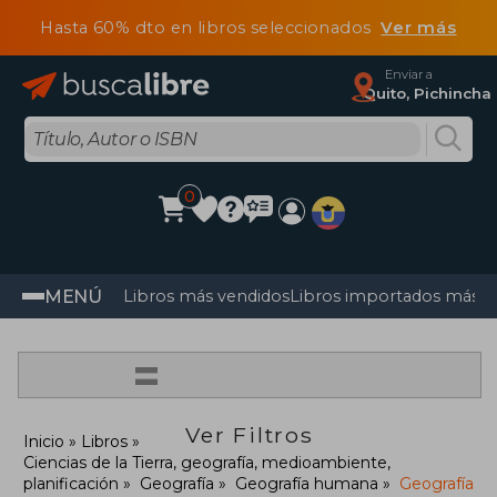
Hasta 60% dto en libros seleccionados
Ver más
Enviar a
Quito, Pichincha
0
MENÚ
Libros más vendidos
Libros importados más v
=
Ver Filtros
Inicio
Libros
Ciencias de la Tierra, geografía, medioambiente,
planificación
Geografía
Geografía humana
Geografía