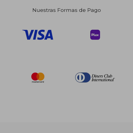
$ 56.11
$ 52.
45%
45%
dcto.
dcto.
$ 30.86
$ 28.
Nuestras Formas de Pago