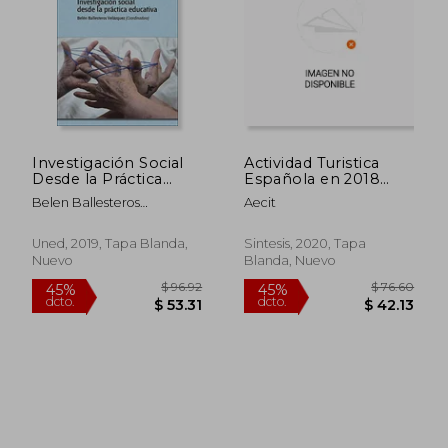
Investigación Social
Actividad Turistica
$ 20.00
$ 47.
Desde la Práctica
Española en 2018
28%
45%
Educativa (Grado)
(Aecit)
dcto.
dcto.
$ 14.45
$ 25.
Belen Ballesteros
Aecit
Velazquez
Uned, 2019, Tapa Blanda,
Sintesis, 2020, Tapa
Nuevo
Blanda, Nuevo