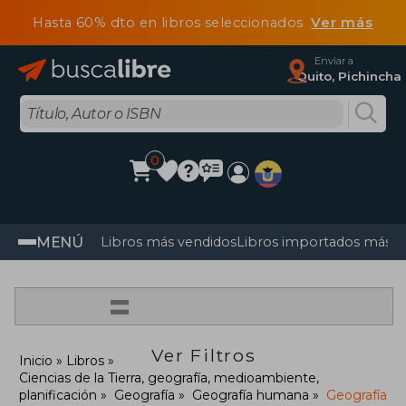
Hasta 60% dto en libros seleccionados
Ver más
Enviar a
Quito, Pichincha
0
MENÚ
Libros más vendidos
Libros importados más v
=
Ver Filtros
Inicio
Libros
Ciencias de la Tierra, geografía, medioambiente,
planificación
Geografía
Geografía humana
Geografía