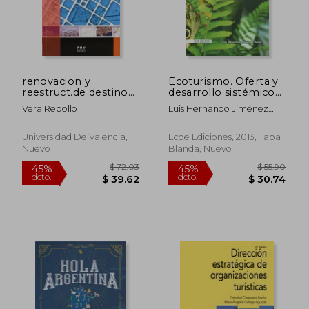
renovacion y
Ecoturismo. Oferta y
reestruct.de destinos
desarrollo sistémico
turis
regional
Vera Rebollo
Luis Hernando Jiménez
Bulla
Universidad De Valencia,
Ecoe Ediciones, 2013, Tapa
Nuevo
Blanda, Nuevo
$ 72.03
$ 55.
45%
45%
dcto.
dcto.
$ 39.62
$ 30.