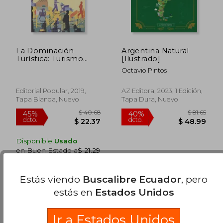
$ 81.65
$ 70.
40%
45%
dcto.
dcto.
$ 48.99
$ 38.
La Dominación
Argentina Natural
Turística: Turismo
[Ilustrado]
Insostenible: 56 (0 a
Octavio Pintos
la Izquierda)
Editorial Popular, 2019,
AZ Editora, 2023, 1 Edición,
Tapa Blanda, Nuevo
Tapa Dura, Nuevo
Disponible
Usado
en Buen Estado a
$ 21.29
.
Comprar Usado
Estás viendo
Buscalibre Ecuador
, pero
estás en
Estados Unidos
Ir a Estados Unidos