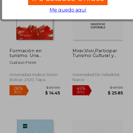
Me quedo aquí
$ 40.68
$ 81
45%
40%
dcto.
dcto.
$ 22.37
$ 48.
Formación en
Mirar,Vivir,Participar
turismo. Una
Turismo Cultural y
perspectiva
Semana Santa
Gustavo Freire
empresarial
Universidad Andina Simón
Universidad De Valladolid,
Bolívar, 2020, Tapa
Nuevo
Blanda, Nuevo