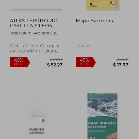
ATLAS TERRITORIO
Mapa Barcelona
CASTILLA Y LEON
José Mauro Reguera De
Castro,guillermo Ramírez
Estévez
Castilla Y León. Consejería
, Nuevo
De Educación Y Cultura,
Tapa Dura, Nuevo
$ 37.07
$ 37
40%
45%
dcto.
dcto.
$ 22.24
$ 20.