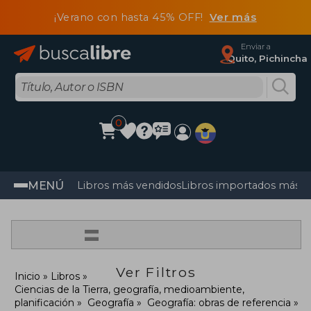
¡Verano con hasta 45% OFF!
Ver más
Enviar a
Quito, Pichincha
0
MENÚ
Libros más vendidos
Libros importados más v
=
Ver Filtros
Inicio
Libros
Ciencias de la Tierra, geografía, medioambiente,
planificación
Geografía
Geografía: obras de referencia