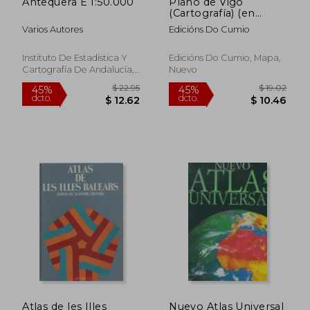
Antequera E 1:50.000
Plano de Vigo
(Cartografía) (en
Gallego)
Varios Autores
Edicións Do Cumio
Instituto De Estadística Y
Edicións Do Cumio, Mapa,
Cartografía De Andalucía,
Nuevo
Tapa Blanda, Nuevo
$ 22.84
$ 36.
45%
45%
dcto.
dcto.
$ 12.56
$ 20.
Atlas de les Illes
Nuevo Atlas Universal