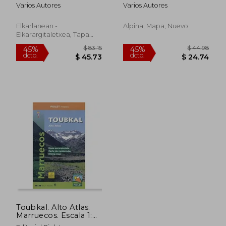
(en Euskera)
(ALPINA)
Varios Autores
Varios Autores
Elkarlanean -
Alpina, Mapa, Nuevo
Elkarargitaletxea, Tapa
Dura,
Usado
$ 76.83
$ 42.
45%
45%
dcto.
dcto.
$ 42.26
$ 23.
Toubkal. Alto Atlas.
Marruecos. Escala 1:
40. 000