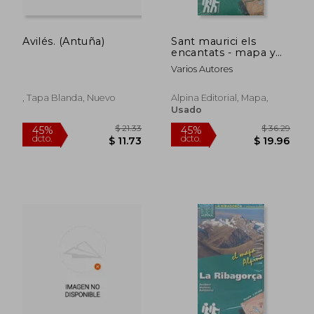
Avilés. (Antuña)
Sant maurici els
encantats - mapa y
guia 1:25000: Els
Varios Autores
Encantats PN
D'Aiguestortes (Mapa
Y Guia Excursionista)
, Tapa Blanda, Nuevo
Alpina Editorial, Mapa,
Usado
$ 94.96
$ 24.
45%
45%
dcto.
dcto.
$ 52.23
$ 13.