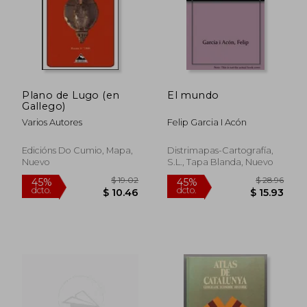
$ 49.83
$ 56.
45%
45%
dcto.
dcto.
$ 27.41
$ 31.
Plano de Lugo (en
El mundo
Gallego)
Varios Autores
Felip Garcia I Acón
Edicións Do Cumio, Mapa,
Distrimapas-Cartografía,
Nuevo
S.L., Tapa Blanda, Nuevo