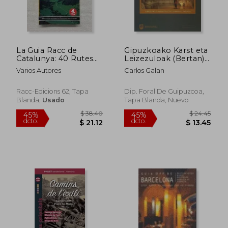
La Guia Racc de
Gipuzkoako Karst eta
Catalunya: 40 Rutes
Leizezuloak (Bertan)
per Recorrer
(en Euskera)
Varios Autores
Carlos Galan
Catalunya en cot xe
Racc-Edicions 62, Tapa
Dip. Foral De Guipuzcoa,
Blanda,
Usado
Tapa Blanda, Nuevo
$ 39.00
$ 36.
45%
45%
dcto.
dcto.
$ 21.45
$ 19.