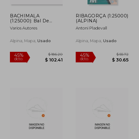
BACHIMALA
RIBAGORÇA (1:25000)
(1:25000): Bal De
(ALPINA)
Chistau (ALPINA)
Varios Autores
Antoni Pladevall
Alpina, Mapa,
Usado
Alpina, Mapa,
Usado