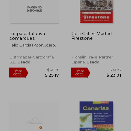
mapa catalunya
Guia Calles Madrid
$ 43.54
$ 115
45%
45%
comarques
Firestone
dcto.
dcto.
$ 23.95
$ 63.
Felip Garcia I Acón,josep
Nin I Català
Distrimapas-Cartografía,
Michelin Travel Partner
S.l.,
Usado
España,
Usado