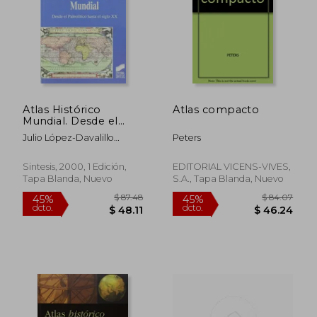
Atlas Histórico
Atlas compacto
Mundial. Desde el
Paleolítico Hasta el
Julio López-Davalillo
Peters
Siglo xx
Larrea
Sintesis, 2000, 1 Edición,
EDITORIAL VICENS-VIVES,
Tapa Blanda, Nuevo
S.A., Tapa Blanda, Nuevo
$ 87.48
$ 84.
45%
45%
dcto.
dcto.
$ 48.11
$ 46.