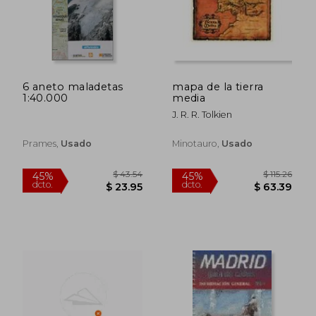
$ 36.29
$ 36.
45%
45%
dcto.
dcto.
$ 19.96
$ 19.
6 aneto maladetas
mapa de la tierra
1:40.000
media
J. R. R. Tolkien
Prames,
Usado
Minotauro,
Usado