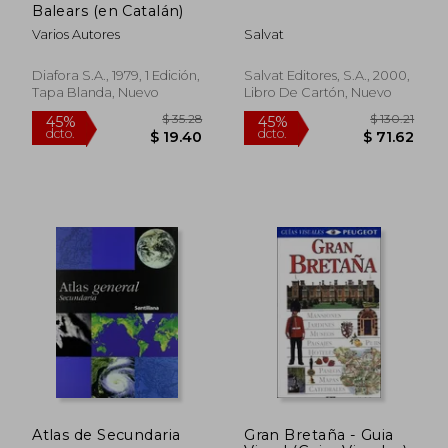
Balears (en Catalán)
Varios Autores
Salvat
Diafora S.A., 1979, 1 Edición,
Salvat Editores, S.A., 2000,
Tapa Blanda, Nuevo
Libro De Cartón, Nuevo
$ 63.81
$ 37.
45%
45%
dcto.
dcto.
$ 35.09
$ 20.
Atlas de Secundaria
Gran Bretaña - Guia