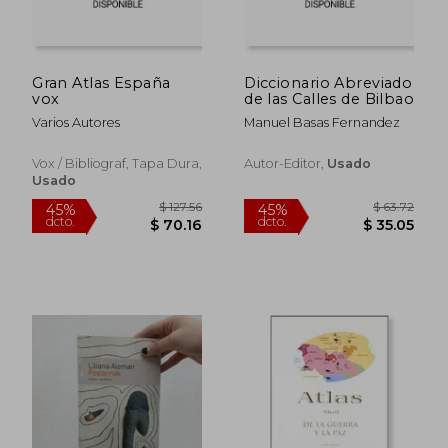
Gran Atlas España
Diccionario Abreviado
vox
de las Calles de Bilbao
Varios Autores
Manuel Basas Fernandez
Vox / Bibliograf, Tapa Dura,
Autor-Editor,
Usado
Usado
$ 35.28
$ 36.
45%
45%
dcto.
dcto.
$ 19.40
$ 19.