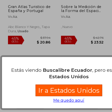
Gran Atlas Turistico de
Sobre la Medición de
España y Portugal
la Forma del Espacio
Urbano: Aplicación a
Vv.Aa.
Vv.Aa.
Santiago (Chile) y
$ 55.72
$ 37
45%
45%
Zaragoza (España)
dcto.
dcto.
$ 30.65
$ 20.
Abc Blanco Y Negro,, Tapa
, Nuevo
Dura,
Usado
Estás viendo
Buscalibre Ecuador
, pero e
Estados Unidos
Ir a Estados Unidos
Me quedo aquí