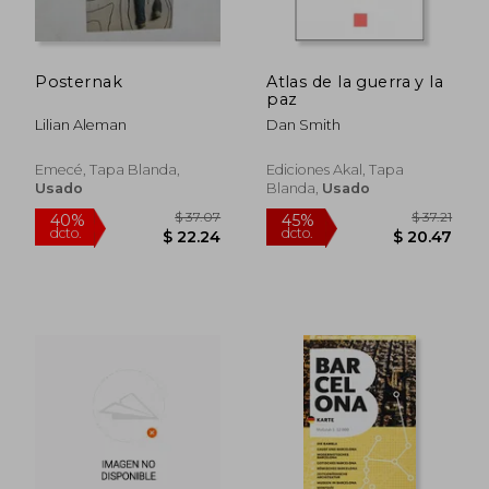
Posternak
Atlas de la guerra y la
paz
Lilian Aleman
Dan Smith
Emecé, Tapa Blanda,
Ediciones Akal, Tapa
Usado
Blanda,
Usado
$ 127.56
$ 63.
45%
45%
dcto.
dcto.
$ 70.16
$ 35.