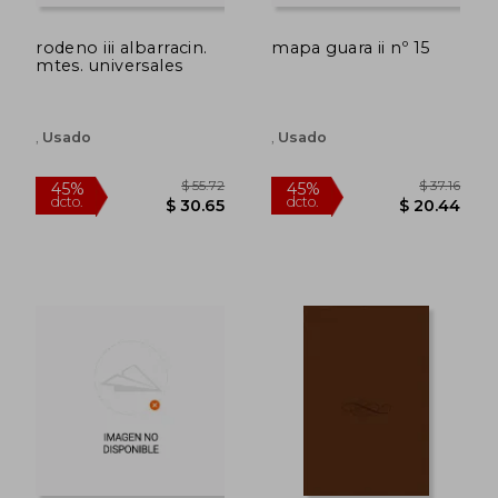
$ 21.33
$ 36.
45%
45%
dcto.
dcto.
$ 11.73
$ 19.
rodeno iii albarracin.
mapa guara ii nº 15
mtes. universales
,
Usado
,
Usado