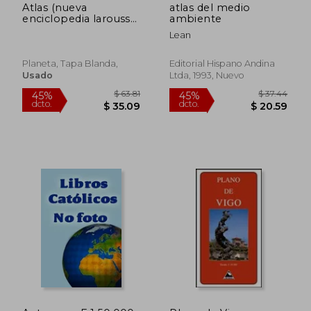
Atlas (nueva
atlas del medio
enciclopedia larousse;
ambiente
(13))
Lean
Planeta, Tapa Blanda,
Editorial Hispano Andina
Usado
Ltda, 1993, Nuevo
$ 37.94
$ 42.
45%
45%
dcto.
dcto.
$ 20.86
$ 23.