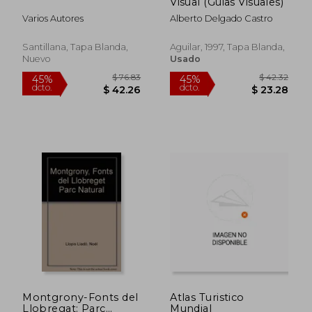
Visual (Guias Visuales)
Varios Autores
Alberto Delgado Castro
Santillana, Tapa Blanda,
Aguilar, 1997, Tapa Blanda,
Nuevo
Usado
$ 22.95
$ 19.
45%
45%
dcto.
dcto.
$ 12.62
$ 10.
Montgrony-Fonts del
Atlas Turistico
Llobregat: Parc
Mundial