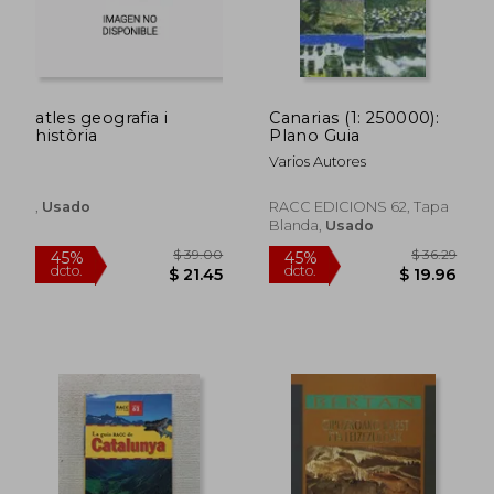
atles geografia i
Canarias (1: 250000):
història
Plano Guia
Varios Autores
$ 45.76
$ 41.
45%
45%
dcto.
dcto.
$ 25.17
$ 23.
,
Usado
RACC EDICIONS 62, Tapa
Blanda,
Usado