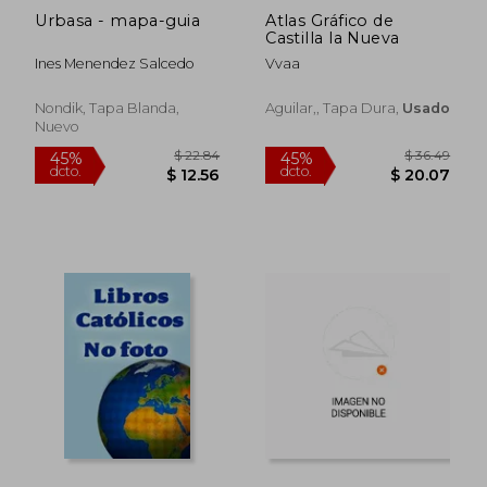
Urbasa - mapa-guia
Atlas Gráfico de
Castilla la Nueva
Ines Menendez Salcedo
Vvaa
Nondik, Tapa Blanda,
Aguilar,, Tapa Dura,
Usado
Nuevo
$ 47.26
$ 36.
45%
45%
dcto.
dcto.
$ 25.99
$ 19.