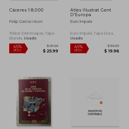
Cáceres 1:8.000
Atles Illustrat Gent
$ 186.20
$ 55.
45%
45%
D'Europa
dcto.
dcto.
$ 102.41
$ 30.
Felip Garcia I Acon
Euro Impala
Telstar Distrimapas, Tapa
Euro Impala, Tapa Dura,
Blanda,
Usado
Usado