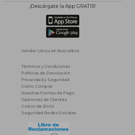
$ 83.15
$ 44.
45%
45%
¡Descárgate la App GRATIS!
dcto.
dcto.
$ 45.73
$ 24.
Vender Libros en Buscalibre
Términos y Condiciones
Políticas de Devolución
Privacidad y Seguridad
Cómo Comprar
Nuestras Formas de Pago
Opiniones de Clientes
Costos de Envío
Seguridad Redes Sociales