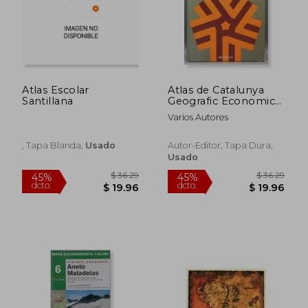
$ 19.02
$ 28.
45%
45%
dcto.
dcto.
$ 10.46
$ 15.
Atlas Escolar
Atlas de Catalunya
Santillana
Geografic Economic
Historic
Varios Autores
, Tapa Blanda,
Usado
Autor-Editor, Tapa Dura,
Usado