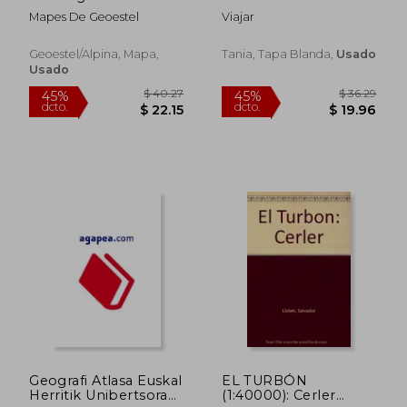
Natural (E-25. Mapas
Mapes De Geoestel
Viajar
guía excursionistas)
Geoestel/Alpina, Mapa,
Tania, Tapa Blanda,
Usado
Usado
$ 35.28
$ 130.
45%
45%
dcto.
dcto.
$ 19.40
$ 71.
Geografi Atlasa Euskal
EL TURBÓN
Herritik Unibertsora
(1:40000): Cerler