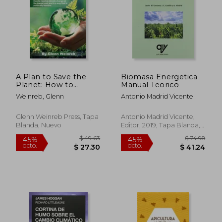
A Plan to Save the
Biomasa Energetica
Planet: How to
Manual Teorico
resolve climate
Weinreb, Glenn
Antonio Madrid Vicente
change at the lowest
cost. (en Inglés)
$ 67.07
$ 242.
45%
45%
dcto.
dcto.
Glenn Weinreb Press, Tapa
Antonio Madrid Vicente,
$ 36.89
$ 133.
Blanda, Nuevo
Editor, 2019, Tapa Blanda,
Nuevo