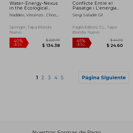
Water-Energy-Nexus
Conflicte Entre el
in the Ecological
Paisatge i L'energia
Transition: Natural-
Eòlica (en Catalán)
Naddeo, Vincenzo ; Choo,
Sergi Saladié Gil
Based Solutions,
Kwang-Ho ; Ksibi,
Advanced
Mohamed
Technologies and
Springer, Tapa Blanda,
Pagès Editors, S.L., Tapa
Best Practices for
Nuevo
Blanda, Nuevo
Environmental
Sustainability (en
Inglés)
1
2
3
4
5
Página Siguiente
Nuestras Formas de Pago