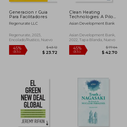
Generacion r Guia
Clean Heating
Para Facilitadores
Technologies: A Pilot
Project Case Study
Regenurate LLC
Asian Development Bank
From Northern
People'S Republic of
China (en Inglés)
Regenurate, 2023,
Asian Development Bank,
Encolado/rustico, Nuevo
2022, Tapa Blanda, Nuevo
$ 74.86
$ 55
40%
45%
dcto.
dcto.
$ 44.92
$ 30.