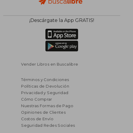
$ 120.86
$ 145.
45%
40%
¡Descárgate la App GRATIS!
dcto.
dcto.
$ 66.47
$ 87.
Vender Libros en Buscalibre
Términos y Condiciones
Políticas de Devolución
Privacidad y Seguridad
Cómo Comprar
Nuestras Formas de Pago
Opiniones de Clientes
Costos de Envío
Seguridad Redes Sociales