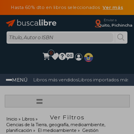
Hasta 60% dto en libros seleccionados
Ver más
Enviar a
Quito, Pichincha
0
MENÚ
Libros más vendidos
Libros importados más v
=
Ver Filtros
Inicio
Libros
Ciencias de la Tierra, geografía, medioambiente,
planificación
El medioambiente
Gestión