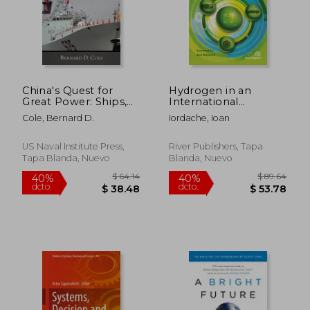
China's Quest for
Hydrogen in an
Great Power: Ships,
International
Oil, and Foreign
Context:
Cole, Bernard D.
Iordache, Ioan
Policy (en Inglés)
Vulnerabilities of
Hydrogen Energy in
Emerging Markets
US Naval Institute Press,
River Publishers, Tapa
(en Inglés)
Tapa Blanda, Nuevo
Blanda, Nuevo
$ 46.94
$ 39.
45%
45%
dcto.
dcto.
$ 25.82
$ 21.