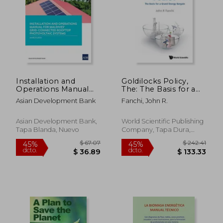
Installation and
Goldilocks Policy,
$ 60.98
$ 85.
Operations Manual
The: The Basis for a
45%
40%
for Maldives' Grid-
Grand Energy Bargain
dcto.
dcto.
$ 33.54
$ 51.
Asian Development Bank
Fanchi, John R.
Connected Rooftop
(en Inglés)
Photovoltaic Systems
(en Inglés)
Asian Development Bank,
World Scientific Publishing
Tapa Blanda, Nuevo
Company, Tapa Dura,
Nuevo