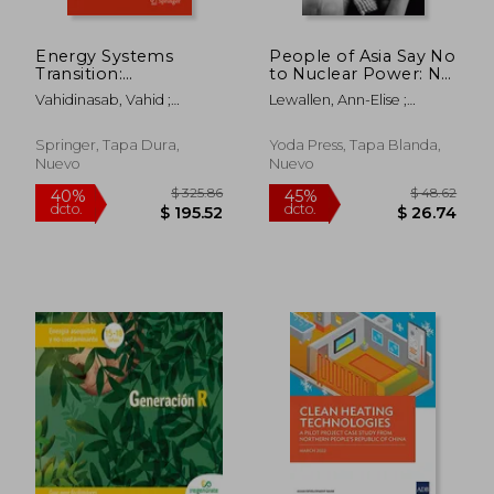
Energy Systems
People of Asia Say No
Transition:
to Nuclear Power: No
Digitalization,
Nukes Asia Forum,
Vahidinasab, Vahid ;
Lewallen, Ann-Elise ;
Decarbonization,
Japan (en Inglés)
Mohammadi-Ivatloo,
Holmberg, Ryan
Decentralization and
Behnam
Democratization (en
Springer, Tapa Dura,
Yoda Press, Tapa Blanda,
Inglés)
Nuevo
Nuevo
$ 144.66
$ 126.
45%
45%
dcto.
dcto.
$ 79.56
$ 69.