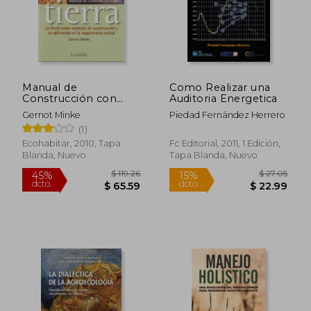
Manual de
Como Realizar una
Construcción con
Auditoria Energetica
Tierra
Gernot Minke
Piedad Fernández Herrero
(1)
Ecohabitar, 2010, Tapa
Fc Editorial, 2011, 1 Edición,
Blanda, Nuevo
Tapa Blanda, Nuevo
$ 119.26
$ 27.
45%
15%
dcto.
dcto.
$ 65.59
$ 22.