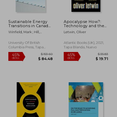
Sustainable Energy
Apocalypse How?:
$ 159.53
$ 280.
Transitions in Canada
Technology and the
45%
40%
(en Inglés)
Threat of Disaster (en
dcto.
dcto.
$ 87.74
$ 168.
Winfield, Mark ; Hill,
Letwin, Oliver
Inglés)
Stephen ; Gaede, James
University Of British
Atlantic Books (UK), 2021,
Columbia Press, Tapa
Tapa Blanda, Nuevo
Blanda, Nuevo