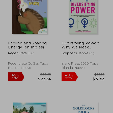
$ 60.83
$ 50.
45%
40%
dcto.
dcto.
$ 33.46
$ 30.
Feeling and Sharing
Diversifying Power:
Energy (en Inglés)
Why We Need
Antiracist, Feminist
Regenurate LLC
Stephens, Jennie C. ;
Leadership on
Landsmark, Ted
Climate and Energy
(en Inglés)
Regenurate Co Sas, Tapa
Island Press, 2020, Tapa
Blanda, Nuevo
Blanda, Nuevo