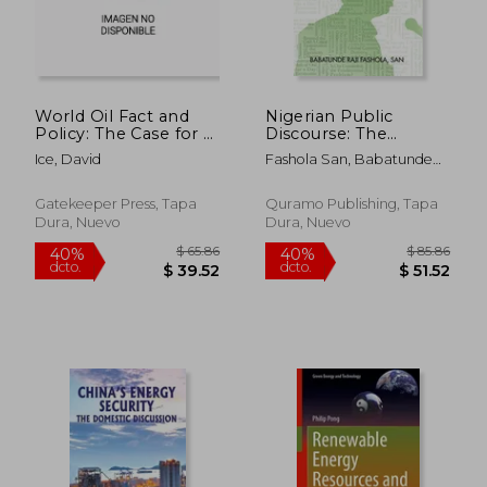
World Oil Fact and
Nigerian Public
Policy: The Case for a
Discourse: The
Sound American
Interplay of Empirical
Ice, David
Fashola San, Babatunde
Petroleum Policy (en
Evidence and
Raji
Inglés)
Hyperbole (en
Inglés)
Gatekeeper Press, Tapa
Quramo Publishing, Tapa
Dura, Nuevo
Dura, Nuevo