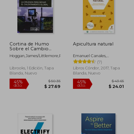
Cortina de Humo
Apicultura natural
Sobre el Cambio
Climatico
Hoggan,James/Littlemore,Richard
Emanuel Canales,
Magdalena Cortés
(7)
Librooks, 1 Edición, Tapa
Libros Cóndor, 2017, Tapa
Blanda, Nuevo
Blanda, Nuevo
$ 49.63
$ 74.
45%
45%
dcto.
dcto.
$ 27.30
$ 41.