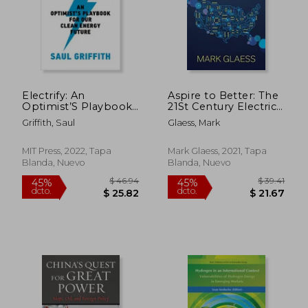
Electrify: An
Aspire to Better: The
Optimist’S Playbook
21St Century Electric
for our Clean Energy
Cooperative (en
Griffith, Saul
Glaess, Mark
Future (en Inglés)
Inglés)
MIT Press, 2022, Tapa
Mark Glaess, 2021, Tapa
Blanda, Nuevo
Blanda, Nuevo
$ 50.35
$ 43.
45%
45%
dcto.
dcto.
$ 27.69
$ 24.