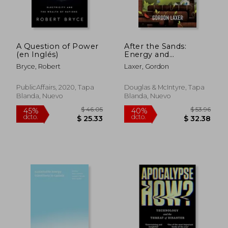
$ 65.86
$ 85.
40%
40%
dcto.
dcto.
$ 39.52
$ 51.
A Question of Power
After the Sands:
(en Inglés)
Energy and
Ecological Security
Bryce, Robert
Laxer, Gordon
for Canadians (en
Inglés)
PublicAffairs, 2020, Tapa
Douglas & McIntyre, Tapa
Blanda, Nuevo
Blanda, Nuevo