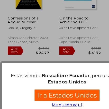
Confessions of a
On the Road to
Rogue Nuclear
Achieving Full
Regulator (en Inglés)
Electrification in Sri
Jaczko, Gregory B.
Asian Development Bank
Lanka (en Inglés)
$ 46.05
$ 53.
45%
40%
dcto.
dcto.
Simon And Schuster, 2020,
Asian Development Bank,
$ 25.33
$ 32.
Tapa Blanda, Nuevo
Tapa Blanda, Nuevo
Estás viendo
Buscalibre Ecuador
, pero e
Estados Unidos
Ir a Estados Unidos
Me quedo aquí