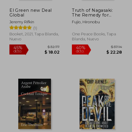
El Green new Deal
Truth of Nagasaki:
Global
The Remedy for
Nuclear Paralysis (en
Jeremy Rifkin
Fujio, Hironobu
Inglés)
(1)
Booket, 2021, Tapa Blanda,
One Peace Books, Tapa
Nuevo
Blanda, Nuevo
$ 325.86
$ 48.
40%
45%
dcto.
dcto.
$ 195.52
$ 26.