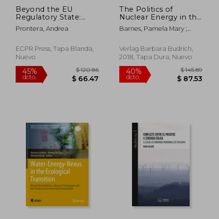
Beyond the EU
The Politics of
Regulatory State:
Nuclear Energy in the
Energy Security and
European Union:
Prontera, Andrea
Barnes, Pamela Mary ;
the Eurasian Gas
Framing the
Barnes, Ian
Market (en Inglés)
Discourse: Actors,
Positions and
ECPR Press, Tapa Blanda,
Verlag Barbara Budrich,
Dynamics (en Inglés)
Nuevo
2018, Tapa Dura, Nuevo
$ 32.77
$ 37
45%
40%
dcto.
dcto.
$ 18.02
$ 22.