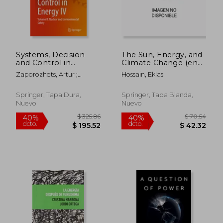
Systems, Decision
The Sun, Energy, and
and Control in
Climate Change (en
Energy IV: Volume IІ.
Inglés)
Zaporozhets, Artur ;
Hossain, Eklas
Nuclear and
Popov, Oleksandr
Environmental Safety
(en Inglés)
Springer, Tapa Dura,
Springer, Tapa Blanda,
Nuevo
Nuevo