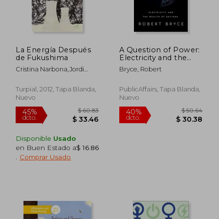
$ 325.86
$ 70.
40%
40%
dcto.
dcto.
$ 195.52
$ 42.
La Energía Después
A Question of Power:
de Fukushima
Electricity and the
Wealth of Nations (en
Cristina Narbona,Jordi
Bryce, Robert
Inglés)
Ortega
Turpial, 2012, Tapa Blanda,
PublicAffairs, Tapa Blanda,
Nuevo
Nuevo
Disponible
Usado
en Buen Estado a
$ 16.86
.
Comprar Usado