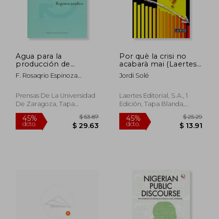
Agua para la
Por què la crisi no
producción de
acabarà mai (Laertes
energía en
Català)
F. Rosaqrio Espinoza
Jordi Solé
Centroamérica, El
Rodríguez
(Ciencias Sociales)
Prensas De La Universidad
Laertes Editorial, S.A., 1
De Zaragoza, Tapa
Edición, Tapa Blanda,
Blanda, Nuevo
Nuevo
$ 295.86
$ 46.
40%
45%
dcto.
dcto.
$ 177.52
$ 25.