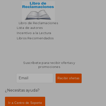
Libro de Reclamaciones
$ 223.97
$ 44.
40%
45%
dcto.
dcto.
Lista de autores
$ 134.38
$ 24.
Incentivo a la Lectura
Libros Recomendados
Suscríbete para recibir ofertas y
promociones
¿Necesitas ayuda?
Ir a Centro de Soporte