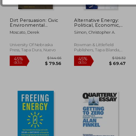
Dirt Persuasion: Civic
Alternative Energy:
Environmental
Political, Economic,
Populism and the
and Social Feasibility
Moscato, Derek
Simon, Christopher A.
Heartland's Pipeline
(en Inglés)
Fight (en Inglés)
University Of Nebraska
Rowman & Littlefield
Press, Tapa Dura, Nuevo
Publishers, Tapa Blanda,
$ 153.60
$ 35.
45%
45%
Nuevo
dcto.
dcto.
$ 84.48
$ 19.