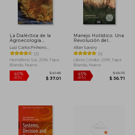
La Dialéctica de la
Manejo Holístico. Una
Agroecología.
Revolución del
Contribución Para un
Sentido Común Para
Luiz Carlos Pinheiro
Allan Savory
Mundo con
Regenerar Nuestro
Machado, Luiz Carlos
(3)
(5)
Alimentos sin Veneno
Ambiente - Allan
Pinheiro
Savory; Jody
Hemisferio Sur, 2016, Tapa
Libros Cóndor, 2019, Tapa
Butterfield - Libro
Blanda, Nuevo
Blanda, Nuevo
Físico
$ 61.68
$ 66.
40%
45%
dcto.
dcto.
$ 37.01
$ 36.