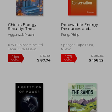
$ 53.87
$ 25.
45%
45%
dcto.
dcto.
$ 29.63
$ 13.
China's Energy
Renewable Energy
Security: The
Resources and
Domestic Discussion
Conservation (en
Aggarwal, Prachi
Pong, Philip
(en Inglés)
Inglés)
K W Publishers Pvt Ltd,
Springer, Tapa Dura,
Tapa Dura, Nuevo
Nuevo