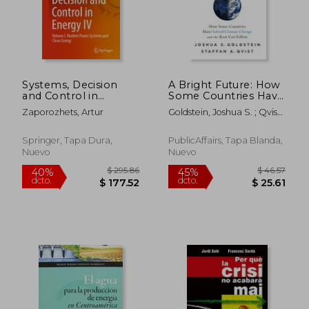
Systems, Decision
A Bright Future: How
and Control in
Some Countries Have
Energy IV: Volume I.
Solved Climate
Zaporozhets, Artur
Goldstein, Joshua S. ; Qvist,
Modern Power
Change and the Rest
Staffan A. ; Pinker, Steven
Systems and Clean
can Follow (en
Energy (en Inglés)
Inglés)
Springer, Tapa Dura,
PublicAffairs, Tapa Blanda,
Nuevo
Nuevo
$ 64.14
$ 89.
40%
40%
dcto.
dcto.
$ 38.48
$ 53.