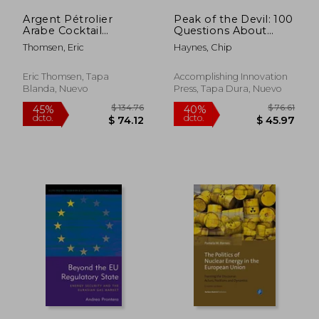
Argent Pétrolier
Peak of the Devil: 100
Arabe Cocktail
Questions About
Toxique (en Inglés)
Peak Oil Answered
Thomsen, Eric
Haynes, Chip
(en Inglés)
Eric Thomsen, Tapa
Accomplishing Innovation
Blanda, Nuevo
Press, Tapa Dura, Nuevo
$ 43.12
$ 77.
45%
45%
dcto.
dcto.
$ 23.72
$ 42.