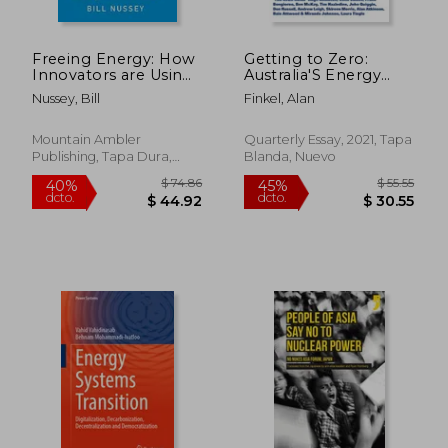
Freeing Energy: How
Getting to Zero:
Innovators are Using
Australia'S Energy
Local-Scale Solar and
Transition: Qe81 (en
Nussey, Bill
Finkel, Alan
Batteries to Disrupt
Inglés)
the Global Energy
Industry From the
Mountain Ambler
Quarterly Essay, 2021, Tapa
Outside in (en Inglés)
Publishing, Tapa Dura,
Blanda, Nuevo
Nuevo
$ 45.04
$ 75.
45%
45%
dcto.
dcto.
$ 24.77
$ 41.