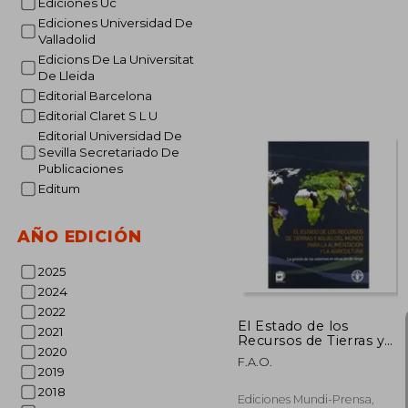
Ediciones Uc
Ediciones Universidad De
Valladolid
Edicions De La Universitat
De Lleida
Editorial Barcelona
Editorial Claret S L U
Editorial Universidad De
$
45%
Sevilla Secretariado De
dcto.
$ 
Publicaciones
Editum
AÑO EDICIÓN
2025
2024
2022
El Estado de los
2021
Recursos de Tierras y
2020
Aguas del Mundo Para
F.A.O.
la Alimentación y la
2019
Agricultura: La Gestión
2018
de los Sistemas en
Ediciones Mundi-Prensa,