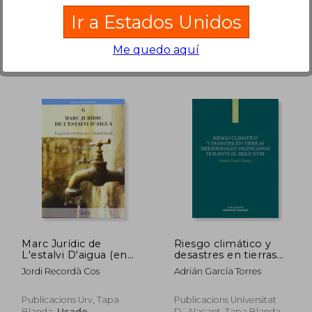
Tapa Blanda, Nuevo
Valladolid, Tapa Blanda,
Ir a Estados Unidos
Nuevo
Me quedo aquí
$ 47.31
$ 56.79
45%
45%
dcto.
dcto.
26.02
$ 31.23
Marc Jurídic de
Riesgo climático y
L'estalvi D'aigua (en
desastres en tierras
Catalán)
meridionales
Jordi Recordà Cos
Adrián García Torres
valencianas durante el
siglo XVIII
Publicacions Urv, Tapa
Publicacions Universitat
Blanda,
Usado
D`alacant, Tapa Blanda,