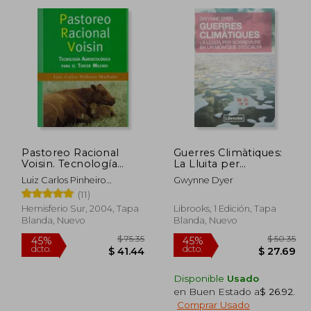
dcto.
dcto.
28.43
$ 36.71
Pastoreo Racional
Guerres Climàtiques:
Voisin. Tecnología
La Lluita per
Agroecológica Para el
Sobreviure en un món
Luiz Carlos Pinheiro
Gwynne Dyer
Tercer Milenio
que S'escalfa (en
Machado
(11)
Catalán)
Hemisferio Sur, 2004, Tapa
Librooks, 1 Edición, Tapa
Blanda, Nuevo
Blanda, Nuevo
Disponible
Usado
en Buen Estado a
$ 26.92
.
Comprar Usado