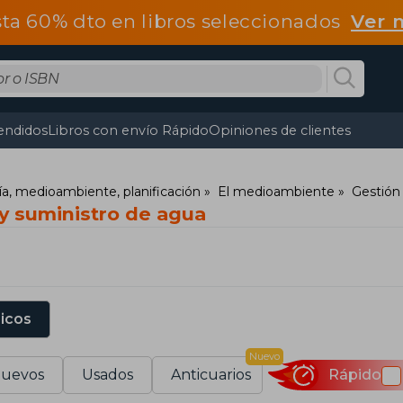
ta 60% dto en libros seleccionados
Ver 
endidos
Libros con envío Rápido
Opiniones de clientes
fía, medioambiente, planificación
El medioambiente
Gestión
 y suministro de agua
sicos
Nuevo
uevos
Usados
Anticuarios
Rápido