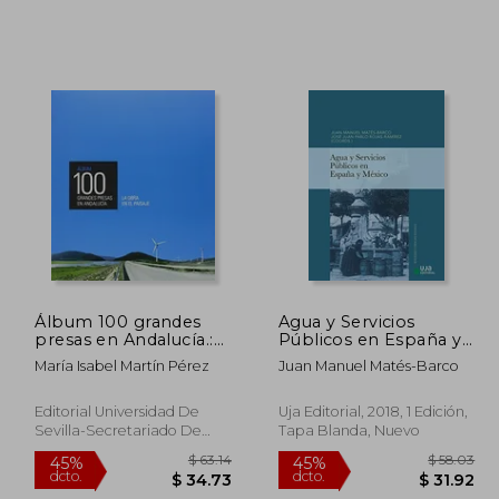
 66.75
$ 75.35
45%
45%
dcto.
dcto.
36.71
$ 41.44
Álbum 100 grandes
Agua y Servicios
presas en Andalucía.:
Públicos en España y
La obra en el paisaje
México (Sociedad y
María Isabel Martín Pérez
Juan Manuel Matés-Barco
(Serie Historia y
Ciencias Sociales)
Geografía)
Editorial Universidad De
Uja Editorial, 2018, 1 Edición,
Sevilla-Secretariado De
Tapa Blanda, Nuevo
Publicaciones, 1 Edición,
Tapa Blanda, Nuevo