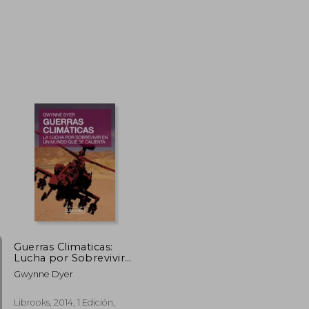
$ 58.03
$ 60.98
45%
dcto.
$ 31.92
$ 33.54
Guerras Climaticas:
Lucha por Sobrevivir
Mundo que se Calien
Gwynne Dyer
Librooks, 2014, 1 Edición,