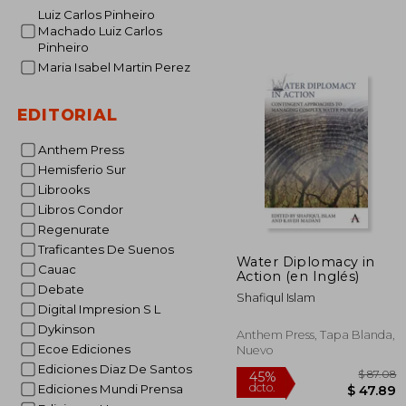
Luiz Carlos Pinheiro
$
Machado Luiz Carlos
45%
dcto.
$ 
Pinheiro
Maria Isabel Martin Perez
EDITORIAL
Anthem Press
Hemisferio Sur
Librooks
Libros Condor
Regenurate
Traficantes De Suenos
Water Diplomacy in
Cauac
Action (en Inglés)
Debate
Shafiqul Islam
Digital Impresion S L
Dykinson
Anthem Press, Tapa Blanda,
Ecoe Ediciones
Nuevo
Ediciones Diaz De Santos
Ediciones Mundi Prensa