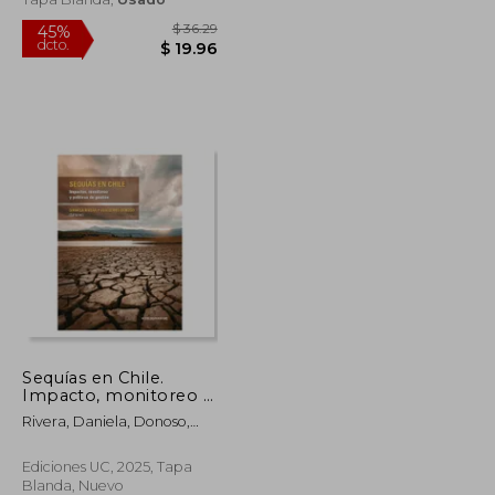
$ 52.03
$ 36.29
45%
Sequías en Chile.
dcto.
$ 28.61
$ 19.96
Impacto, monitoreo y
políticas de gestión
Rivera, Daniela, Donoso,
Guillermo
Ediciones UC, 2025, Tapa
Blanda, Nuevo