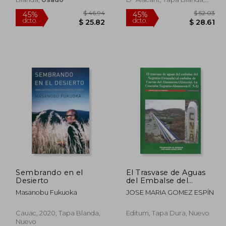
Nuevo
 49.72
$ 46.94
45%
45%
Sembrando en el
El Trasvase de Aguas
dcto.
dcto.
27.34
$ 25.82
Desierto
del Embalse del
Negratín (Granada) Al
Masanobu Fukuoka
JOSE MARIA GOMEZ ESPÍN
Embalse de Cuevas
del Almanzora
(Almería). la Conexión
Cauac, 2020, Tapa Blanda,
Editum, Tapa Dura, Nuevo
Negratín¿Almanzora
Nuevo