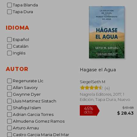
Tapa Blanda
Tapa Dura
IDIOMA
Español
Catalán
Inglés
AUTOR
Hagase el Agua
Regenurate Llc
SiegelSeth M
Allan Savory
(4)
Gwynne Dyer
Nagrela Editores, 2017, 1
Edición, Tapa Dura, Nuevo
Lluis Martinez Sistach
Shafiqul Islam
Adrian Garcia Torres
Almudena Gomez Ramos
Arturo Arnau
Castro Garcia Maria Del Mar
45%