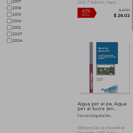
2017
Situación de Riesgo
2012, 1ª Edición, Tapa
Blanda, Nuevo
2016
2015
2014
2012
2007
2004
45%
dcto.
$ 
Aigua per al pa, Aigua
per al Sucre (en
Catalán)
Ferran Esquilache
Mart&Iacute;; Frederic
Aparisi Romero
Edicions De La Universitat
De Lleida, 2019, Tapa