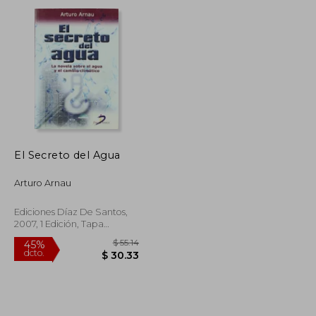
dcto.
$ 43.11
$ 37.01
El Secreto del Agua
Arturo Arnau
Ediciones Díaz De Santos,
2007, 1 Edición, Tapa
Blanda, Nuevo