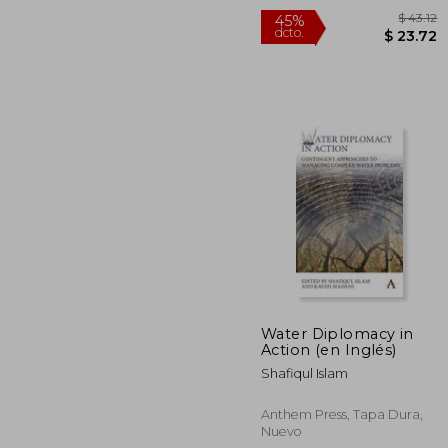
Water Diplomacy in
Action (en Inglés)
45%
Shafiqul Islam
dcto.
$ 
Anthem Press, Tapa Dura,
Nuevo