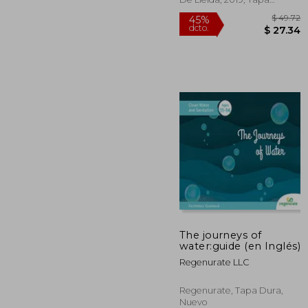
Blanda, Nuevo
$
45%
The journeys of
dcto.
$ 
water:guide (en Inglés)
Regenurate LLC
Regenurate, Tapa Dura,
Nuevo