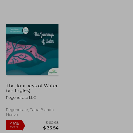
$ 50.35
$ 55.14
45%
dcto.
$ 27.69
$ 30.33
The Journeys of Water
(en Inglés)
Regenurate LLC
Regenurate, Tapa Blanda,
Nuevo