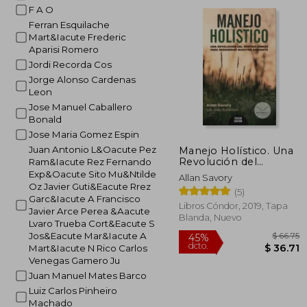
dcto.
$ 
F A O
Ferran Esquilache
Mart&Iacute Frederic
Aparisi Romero
Jordi Recorda Cos
Jorge Alonso Cardenas
Leon
Jose Manuel Caballero
Bonald
Jose Maria Gomez Espin
Juan Antonio L&Oacute Pez
Manejo Holístico. Una
Revolución del
Ram&Iacute Rez Fernando
Sentido Común Para
Exp&Oacute Sito Mu&Ntilde
Allan Savory
Regenerar Nuestro
Oz Javier Guti&Eacute Rrez
(5)
Ambiente - Allan
Garc&Iacute A Francisco
Savory; Jody
Libros Cóndor, 2019, Tapa
Javier Arce Perea &Aacute
Butterfield - Libro
Blanda, Nuevo
Lvaro Trueba Cort&Eacute S
Físico
Jos&Eacute Mar&Iacute A
Mart&Iacute N Rico Carlos
Venegas Gamero Ju
Juan Manuel Mates Barco
Luiz Carlos Pinheiro
Machado