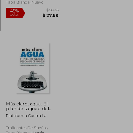
Tapa Blanda, Nuevo
$ 78.59
$ 50.35
45%
dcto.
$ 43.22
$ 27.69
Más claro, agua. El
plan de saqueo del
Canal de Isabel II
Plataforma Contra La
Privatización Del CYII
Traficantes De Sueños,
Tapa Blanda,
Usado