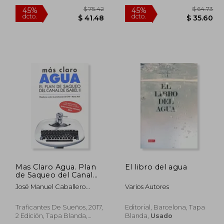
(C N-A) (Usos del agua
en el territorio)
Mas Claro Agua. Plan
El libro del agua
de Saqueo del Canal
de Isabel ii
$ 43.12
$ 75.42
45%
45%
José Manuel Caballero
Varios Autores
dcto.
dcto.
23.72
$ 41.48
Bonald
Traficantes De Sueños, 2017,
Editorial, Barcelona, Tapa
2 Edición, Tapa Blanda,
Blanda,
Usado