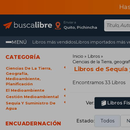
Has
Enviar a
Quito, Pichincha
MENÚ
Libros más vendidos
Libros importados más v
Inicio
Libros
CATEGORÍA
Ciencias de la Tierra, geogra
Libros de Sequía
Ciencias De La Tierra,
Geografía,
Medioambiente,
Encontramos 33 Libros
Planificación
El Medioambiente
Gestión Medioambiental
Ver:
Libros Fí
Sequía Y Suministro De
Agua
Estado:
Todos
N
ENCUADERNACIÓN