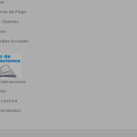
ar
rmas de Pago
 Clientes
vío
edes Sociales
eclamaciones
res
a Lectura
omendados