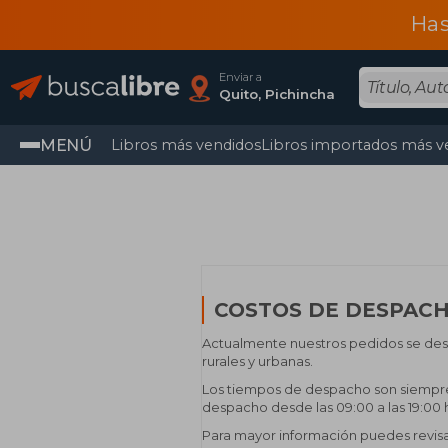
Has
Enviar a
Quito, Pichincha
MENÚ
Libros más vendidos
Libros importados más v
COSTOS DE DESPAC
Actualmente nuestros pedidos se desp
rurales y urbanas.
Los tiempos de despacho son siempre 
despacho desde las 09:00 a las 19:00 
Para mayor información puedes revis