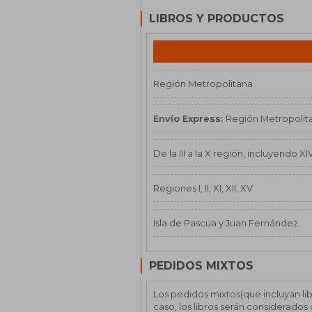
LIBROS Y PRODUCTOS
Región Metropolitana
Envío Express:
Región Metropolit
De la III a la X región, incluyendo X
Regiones I, II, XI, XII, XV
Isla de Pascua y Juan Fernández
PEDIDOS MIXTOS
Los pedidos mixtos(que incluyan lib
caso, los libros serán considerado