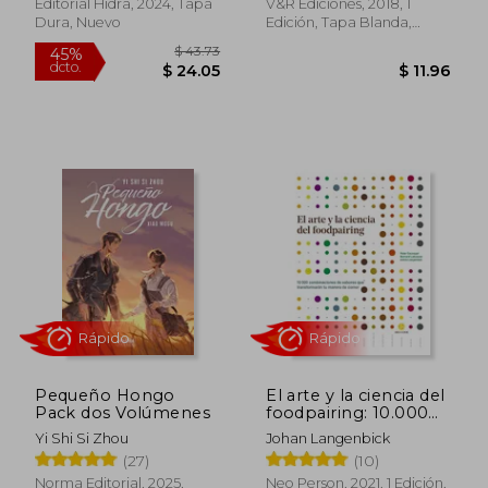
Editorial Hidra, 2024, Tapa
V&R Ediciones, 2018, 1
Dura, Nuevo
Edición, Tapa Blanda,
Nuevo
Rápido
Rápido
$ 43.73
45%
dcto.
$ 24.05
$ 11.
Pequeño Hongo
El arte y la ciencia del
Pack dos Volúmenes
foodpairing: 10.000
combinaciones de
Yi Shi Si Zhou
Johan Langenbick
sabores que
(27)
(10)
transformarán tu
manera de comer
Norma Editorial, 2025,
Neo Person, 2021, 1 Edición,