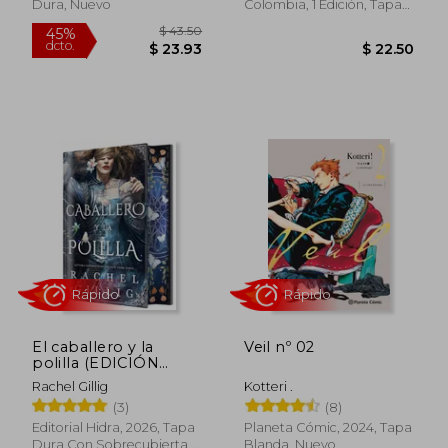
Dura, Nuevo
Colombia, 1 Edición, Tapa
Blanda, Nuevo
Rápido
Rápido
El caballero y la
Veil nº 02
polilla (EDICIÓN
ESPECIAL LIMITADA)
$ 43.50
45%
Rachel Gillig
Kotteri .
dcto.
$ 23.93
$ 22.
(3)
(8)
Editorial Hidra, 2026, Tapa
Planeta Cómic, 2024, Tapa
Dura Con Sobrecubierta,
Blanda, Nuevo