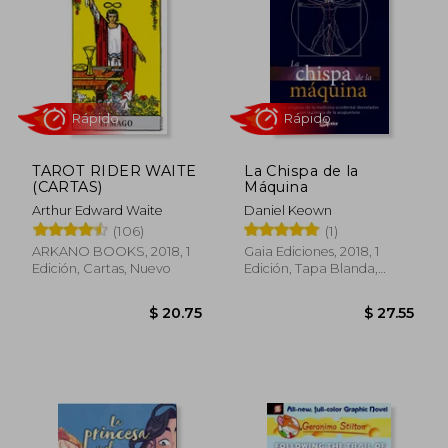
Rápido
Rápido
TAROT RIDER WAITE
La Chispa de la
(CARTAS)
Máquina
Arthur Edward Waite
Daniel Keown
(106)
(1)
ARKANO BOOKS, 2018, 1
Gaia Ediciones, 2018, 1
Edición, Cartas, Nuevo
Edición, Tapa Blanda,
Nuevo
$ 44.
45%
dcto.
$ 14.28
$ 24.