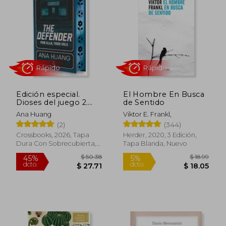
Rápido
Rápido
Edición especial.
El Hombre En Busca
Dioses del juego 2.
de Sentido
The Defender
$ 5.00
$ 25.
15%
45%
Ana Huang
Viktor E. Frankl,
dcto.
dcto.
$ 4.25
$ 13.
(2)
(344)
Crossbooks, 2026, Tapa
Herder, 2020, 3 Edición,
Dura Con Sobrecubierta,
Tapa Blanda, Nuevo
Nuevo