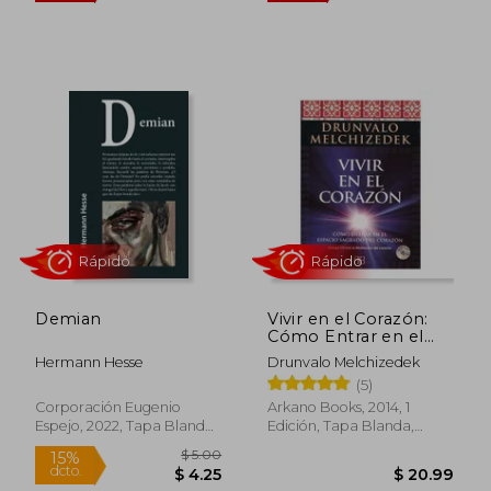
$ 43.73
$ 45
45%
45%
dcto.
dcto.
$ 24.05
$ 24.
Demian
Vivir en el Corazón:
Cómo Entrar en el
Espacio Sagrado del
Hermann Hesse
Drunvalo Melchizedek
Corazón
(5)
Corporación Eugenio
Arkano Books, 2014, 1
Espejo, 2022, Tapa Blanda,
Edición, Tapa Blanda,
Nuevo
Nuevo