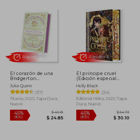
El corazón de una
El príncipe cruel
Bridgerton
(Edición especial
(Bridgerton 6) -
limitada)
Rápido
Rápido
Julia Quinn
Holly Black
Edición coleccionista
(37)
(34)
Titania, 2025, Tapa Dura,
Editorial Hidra, 2025, Tapa
Nuevo
Dura, Nuevo