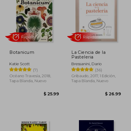
Rápido
Rápido
Botanicum
La Ciencia de la
Pasteleria
Katie Scott
Bressanini, Dario
(7)
(36)
Océano Travesía, 2018,
Gribaudo, 2017, 1 Edición,
$ 28.90
$ 50.
45%
45%
Tapa Blanda, Nuevo
Tapa Blanda, Nuevo
dcto.
dcto.
$ 15.90
$ 27.