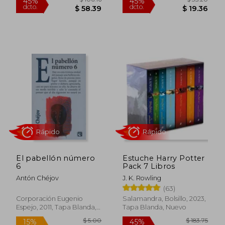
$ 54.08
$ 93.
45%
45%
dcto.
dcto.
$ 29.74
$ 51.
El pabellón número
Estuche Harry Potter
6
Pack 7 Libros
Rápido
Rápido
Antón Chéjov
J. K. Rowling
(63)
Corporación Eugenio
Salamandra, Bolsillo, 2023,
Espejo, 2011, Tapa Blanda,
Tapa Blanda, Nuevo
Nuevo