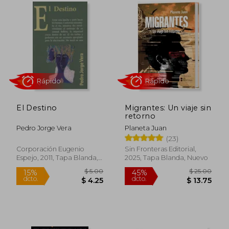
$ 45.18
$ 54.
45%
45%
dcto.
dcto.
$ 24.85
$ 30.
El Destino
Migrantes: Un viaje sin
retorno
Pedro Jorge Vera
Planeta Juan
(23)
Corporación Eugenio
Sin Fronteras Editorial,
Espejo, 2011, Tapa Blanda,
2025, Tapa Blanda, Nuevo
Nuevo
Rápido
Rápido