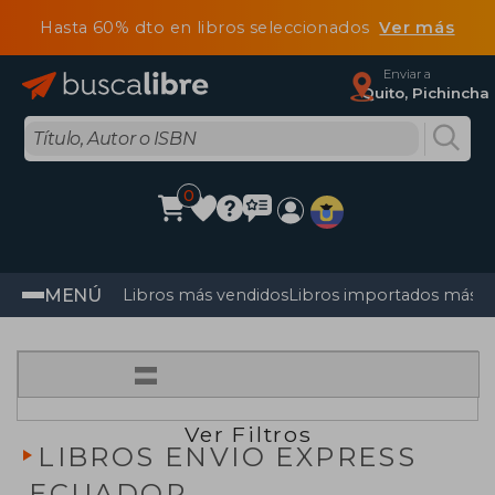
Hasta 60% dto en libros seleccionados
Ver más
Enviar a
Quito, Pichincha
0
MENÚ
Libros más vendidos
Libros importados más v
=
Ver Filtros
LIBROS ENVIO EXPRESS
ECUADOR