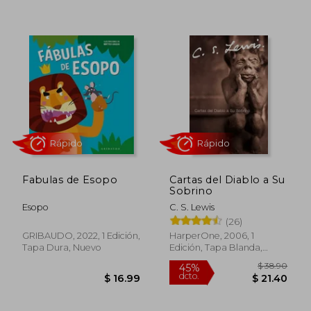
Rápido
Rápido
Fabulas de Esopo
Cartas del Diablo a Su
Sobrino
Esopo
C. S. Lewis
(26)
GRIBAUDO, 2022, 1 Edición,
HarperOne, 2006, 1
$ 48.45
$ 43.
45%
45%
Tapa Dura, Nuevo
Edición, Tapa Blanda,
dcto.
dcto.
$ 26.65
$ 23.
Nuevo