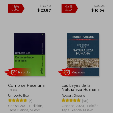
Nuevo
Rápido
Rápido
Como se Hace una
Las Leyes de la
Tesis
Naturaleza Humana
Umberto Eco
Robert Greene
(5)
(38)
Gedisa, 2001, 1 Edición,
Oceano, 2020, 1 Edición,
$ 43.40
$ 30.
45%
45%
Tapa Blanda, Nuevo
Tapa Blanda, Nuevo
dcto.
dcto.
$ 23.87
$ 16.