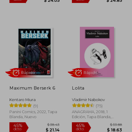
$ 5.00
$ 183.
15%
45%
dcto.
dcto.
$ 4.25
$ 101.
Maximum Berserk 6
Lolita
Kentaro Miura
Vladimir Nabokov
(9)
(75)
Panini Comics, 2022, Tapa
ANAGRAMA, 2018, 1
Blanda, Nuevo
Edición, Tapa Blanda,
Nuevo
Rápido
Rápido