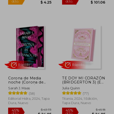
$ 106.16
$ 35.
45%
45%
dcto.
dcto.
$ 58.39
$ 19.
Corona de Media
TE DOY MI CORAZÓN
noche (Corona de
(BRIDGERTON 3) (ED.
Medianoche / Trono
ESPECIAL)
Sarah J. Maas
Julia Quinn
de Cristal 2)
(58)
(77)
Editorial Hidra, 2024, Tapa
Titania, 2024, 1 Edición,
Rápido
Rápido
Dura, Nuevo
Tapa Dura, Nuevo