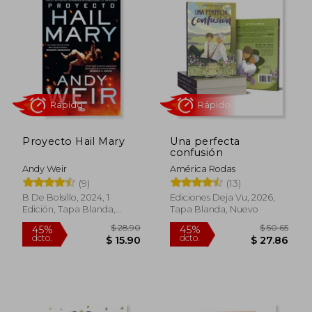
$ 32.
45%
dcto.
$ 10.00
$ 17.
Proyecto Hail Mary
Una perfecta
confusión
Andy Weir
América Rodas
(9)
(13)
B De Bolsillo, 2024, 1
Ediciones Deja Vu, 2026,
Edición, Tapa Blanda,
Tapa Blanda, Nuevo
Nuevo
Rápido
Rápido