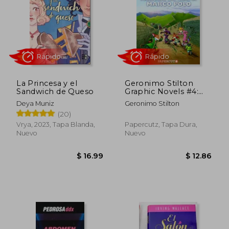
Rápido
Rápido
La Princesa y el
Geronimo Stilton
Sandwich de Queso
Graphic Novels #4:
Following the Trail of
Deya Muniz
Geronimo Stilton
Marco Polo (en
(20)
Inglés)
Vrya, 2023, Tapa Blanda,
Papercutz, Tapa Dura,
Nuevo
Nuevo
$ 50.38
$ 18
45%
5%
dcto.
dcto.
$ 27.71
$ 18.