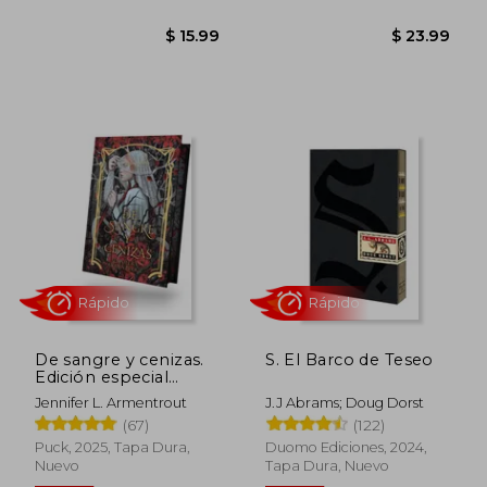
Rápido
Rápido
De sangre y cenizas.
S. El Barco de Teseo
Edición especial
limitada
Jennifer L. Armentrout
J.J Abrams; Doug Dorst
(67)
(122)
Puck, 2025, Tapa Dura,
Duomo Ediciones, 2024,
Nuevo
Tapa Dura, Nuevo