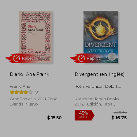
Rápido
Rápido
Diario: Ana Frank
Divergent (en Inglés)
Frank, Ana
Roth, Veronica ; Delort,
Nicolas
(6)
Gran Travesia, 2021, Tapa
Katherine Tegen Books,
Blanda, Nuevo
2014, 1 Edición, Tapa
Blanda, Nuevo
$ 38.
45%
dcto.
$ 16.99
$ 21.