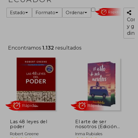
Estado
Formato
Ordenar
Rápido
Com
y ga
dine
Encontramos
1.132
resultados
Las 48 leyes del
El arte de ser
poder
nosotros (Edición
especial)
Rápido
Rápido
Robert Greene
Inma Rubiales