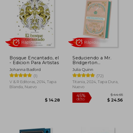
$ 6.00
$ 5.
15%
15%
Bosque Encantado, el
Seduciendo a Mr.
dcto.
dcto.
$ 5.10
$ 4.
- Edicion Para Artistas
Bridgerton
(Bridgerton 4) -
Johanna Basford
Julia Quinn
Edición coleccionista
(1)
(72)
V & R Editoras, 2014, Tapa
Titania, 2024, Tapa Dura,
Blanda, Nuevo
Nuevo