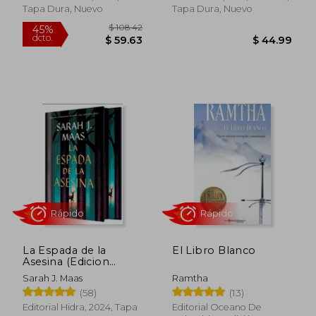
Tapa Dura, Nuevo
Tapa Dura, Nuevo
Rápido
Rápido
$ 108.42
45%
La Espada de la
El Libro Blanco
dcto.
$ 59.63
$ 44.
Asesina (Edicion
Limitada)
Sarah J. Maas
Ramtha
(58)
(13)
Editorial Hidra, 2024, Tapa
Editorial Oceano De