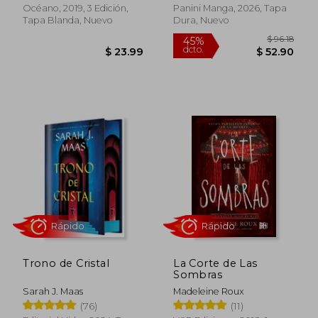
Océano, 2019, 3 Edición,
Panini Manga, 2026, Tapa
Tapa Blanda, Nuevo
Dura, Nuevo
Rápido
Rápido
$ 96
45%
dcto.
$ 23.99
$ 52.
Trono de Cristal
La Corte de Las
Sombras
Sarah J. Maas
Madeleine Roux
(76)
(11)