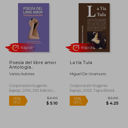
$ 30.
45%
dcto.
$ 15.50
$ 16.
Poesía del libre amor
La tía Tula
Antología
ecuatoriana
Varios Autores
Miguel De Unamuno
Corporacion Eugenio
Corporación Eugenio
Espejo, 2010, 250 Edición,
Espejo, 2023, Tapa Blanda,
Tapa Blanda, Nuevo
Nuevo
Rápido
Rápido