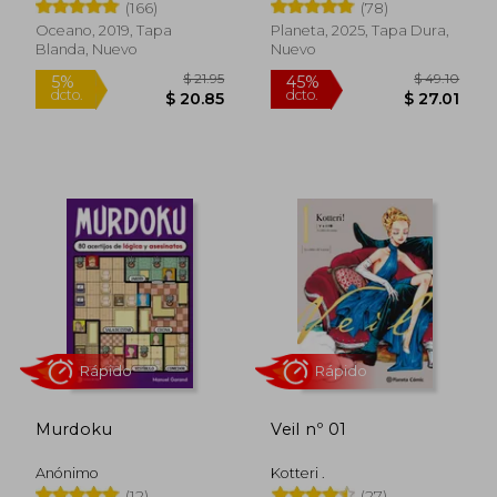
(166)
(78)
Oceano, 2019, Tapa
Planeta, 2025, Tapa Dura,
Blanda, Nuevo
Nuevo
$ 21.95
$ 49.
5%
45%
dcto.
dcto.
$ 20.85
$ 27.
Murdoku
Veil nº 01
Anónimo
Kotteri .
(12)
(27)