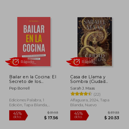
Rápido
Rápido
Bailar en la Cocina: El
Casa de Llama y
Secreto de los
Sombra (Ciudad
Matrimonios que
Medialuna 3)
$ 50.65
$ 50.
50%
45%
Pep Borrell
Sarah J. Maas
Disfrutan
dcto.
dcto.
$ 25.33
$ 27.
(22)
Ediciones Palabra, 1
Alfaguara, 2024, Tapa
Edición, Tapa Blanda,
Blanda, Nuevo
Nuevo