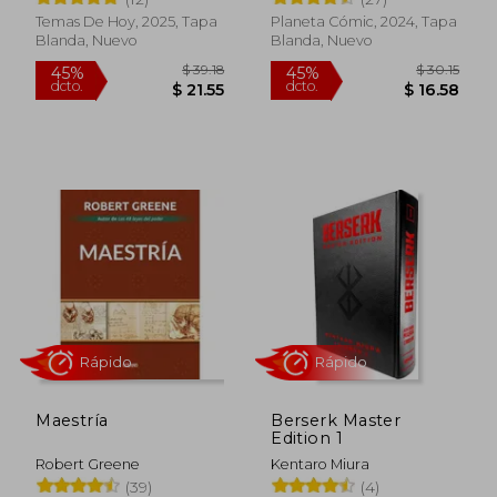
Temas De Hoy, 2025, Tapa
Planeta Cómic, 2024, Tapa
Rápido
Rápido
Blanda, Nuevo
Blanda, Nuevo
$ 39.18
$ 30.
45%
45%
dcto.
dcto.
$ 21.55
$ 16.
Maestría
Berserk Master
Edition 1
Robert Greene
Kentaro Miura
(39)
(4)