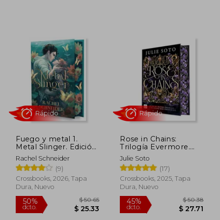
Rápido
Rápido
$ 38.43
$ 33.
45%
45%
dcto.
dcto.
$ 21.14
$ 18.
Fuego y metal 1.
Rose in Chains:
Metal Slinger. Edición
Trilogía Evermore.
con cantos tintados
Edición con Cantos
Rachel Schneider
Julie Soto
Tintados
(9)
(17)
Crossbooks, 2026, Tapa
Crossbooks, 2025, Tapa
Dura, Nuevo
Dura, Nuevo