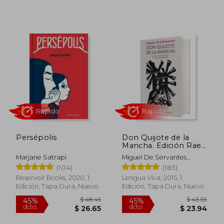
Rápido
Rápido
$ 5.00
15%
Persépolis
Don Quijote de la
dcto.
$ 4.25
$ 20.
Mancha. Edición Rae /
Don Quixote de la
Marjane Satrapi
Miguel De Servantes
Mancha. Rae
Saavedra
(104)
(183)
Reservoir Books, 2020, 1
Lengua Viva, 2015, 1
Edición, Tapa Dura, Nuevo
Edición, Tapa Dura, Nuevo