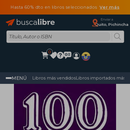
Hasta 60% dto en libros seleccionados
Ver más
Enviar a
Quito, Pichincha
0
MENÚ
Libros más vendidos
Libros importados más v