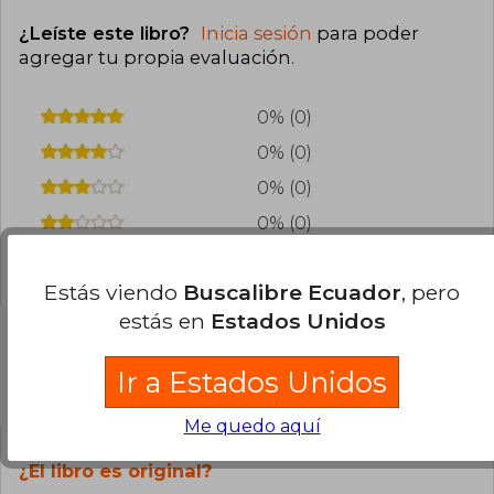
¿Leíste este libro?
Inicia sesión
para poder
agregar tu propia evaluación
.
0% (0)
0% (0)
0% (0)
0% (0)
0% (0)
Estás viendo
Buscalibre Ecuador
, pero
estás en
Estados Unidos
Ir a Estados Unidos
Preguntas frecuentes sobre el libro
Me quedo aquí
¿El libro es original?