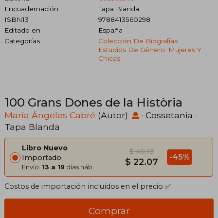
Encuadernación
Tapa Blanda
ISBN13
9788413560298
Editado en
España
Categorías
Colección De Biografías
Estudios De Género: Mujeres Y
Chicas
100 Grans Dones de la Història
María Ángeles Cabré
(Autor)
·
Cossetania
·
Tapa Blanda
Libro Nuevo
$ 40.13
-45%
Importado
$ 22.07
Envío:
13 a 19
días háb.
Costos de importación incluídos en el precio ✅
Comprar