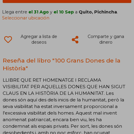
Llega entre
el 31 Ago
y
el 10 Sep
a
Quito, Pichincha
.
Seleccionar ubicación
Agregar a lista de
Comparte y gana
deseos
dinero
Reseña del libro "100 Grans Dones de la
Història"
LLIBRE QUE RET HOMENATGE I RECLAMA
VISIBILITAT PER AQUELLES DONES QUE HAN SIGUT
CLAUS EN LA HISTÒRIA DE LA HUMANITAT. Les
dones són aquí des dels inicis de la humanitat, però la
seva visibilitat ha estat inversament proporcional a
l'excessiva visibilitat dels homes. Aquest mal invent
anomenat patriarcat, encara ben viu, les ha
condemnat als espais privats. Per sort, les dones són
desobedients i, amb no poc esforç, han ocupat