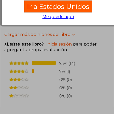
Compra Verificada
Ir a Estados Unidos
Llegó perfecto
Me quedo aquí
1
0
Esta opinión es útil
No es útil
Cargar más opiniones del libro
¿Leíste este libro?
Inicia sesión
para poder
agregar tu propia evaluación
.
93% (14)
7% (1)
0% (0)
0% (0)
0% (0)