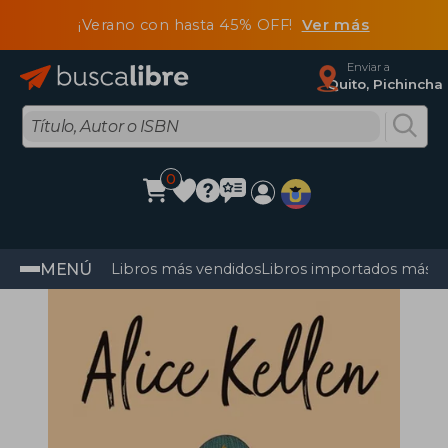
¡Verano con hasta 45% OFF!
Ver más
Enviar a
Quito, Pichincha
0
MENÚ
Libros más vendidos
Libros importados más v