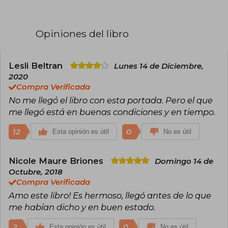
constelaciones, 33 razones para volver a verte,
23 otoños antes de ti, 13 locuras que regalarte,
Llévame a cualquier lugar, la bilogía Deja que
Opiniones del libro
ocurra: Todo lo que nunca fuimos y Todo lo que
somos juntos, Nosotros en la luna, Las alas de
Sophie y Tú y yo, invencibles.
Lesli Beltran
Lunes 14 de Diciembre,
Es una enamorada de los gatos, adicta al
2020
chocolate y a las visitas interminables a librerías.
Compra Verificada
No me llegó el libro con esta portada. Pero el que
me llegó está en buenas condiciones y en tiempo.
12
0
Esta opinión es útil
No es útil
Nicole Maure Briones
Domingo 14 de
Octubre, 2018
Compra Verificada
Amo este libro! Es hermoso, llegó antes de lo que
me habían dicho y en buen estado.
2
0
Esta opinión es útil
No es útil