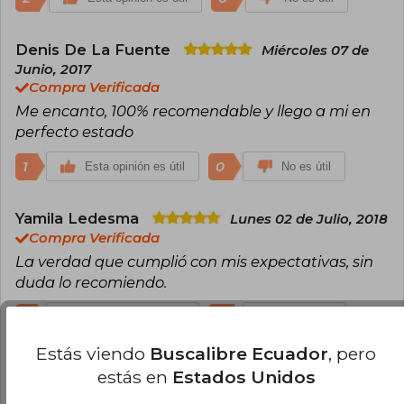
Denis De La Fuente
Miércoles 07 de
Junio, 2017
Compra Verificada
Me encanto, 100% recomendable y llego a mi en
perfecto estado
1
0
Esta opinión es útil
No es útil
Yamila Ledesma
Lunes 02 de Julio, 2018
Compra Verificada
La verdad que cumplió con mis expectativas, sin
duda lo recomiendo.
1
0
Esta opinión es útil
No es útil
Estás viendo
Buscalibre Ecuador
, pero
Carla Acuña
Martes 13 de Noviembre,
estás en
Estados Unidos
2018