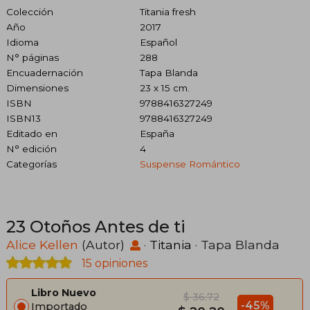
Colección
Titania fresh
Año
2017
Idioma
Español
N° páginas
288
Encuadernación
Tapa Blanda
Dimensiones
23 x 15 cm.
ISBN
9788416327249
ISBN13
9788416327249
Editado en
España
N° edición
4
Categorías
Suspense Romántico
23 Otoños Antes de ti
Alice Kellen
(Autor)
·
Titania
· Tapa Blanda
15 opiniones
Libro Nuevo
$ 36.72
-45%
Importado