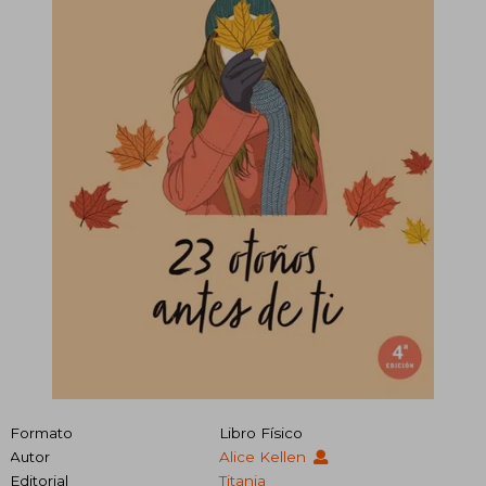
Formato
Libro Físico
Autor
Alice Kellen
Editorial
Titania