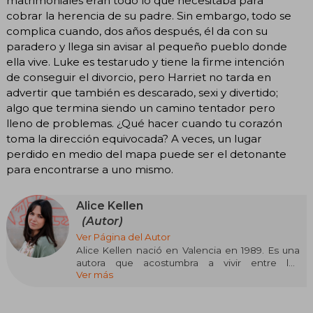
matrimoniales eran todo lo que necesitaba para
cobrar la herencia de su padre. Sin embargo, todo se
complica cuando, dos años después, él da con su
paradero y llega sin avisar al pequeño pueblo donde
ella vive. Luke es testarudo y tiene la firme intención
de conseguir el divorcio, pero Harriet no tarda en
advertir que también es descarado, sexi y divertido;
algo que termina siendo un camino tentador pero
lleno de problemas. ¿Qué hacer cuando tu corazón
toma la dirección equivocada? A veces, un lugar
perdido en medio del mapa puede ser el detonante
para encontrarse a uno mismo.
Alice Kellen
(Autor)
Ver Página del Autor
Alice Kellen nació en Valencia en 1989. Es una
autora que acostumbra a vivir entre los
Ver más
personajes, las escenas y las emociones que
plasma en el papel. Es autora entre otros títulos
de las novelas Sigue lloviendo, El día que dejó
de nevar en Alaska, El chico que dibujaba