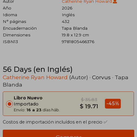
Autor
Catherine Ryan Howard
Año
2026
Idioma
Inglés
N° páginas
432
Encuadernación
Tapa Blanda
Dimensiones
19.8 x 12.9 cm
ISBN13
9781805466376
56 Days (en Inglés)
Catherine Ryan Howard
(Autor) ·
Corvus
· Tapa
Blanda
Libro Nuevo
$ 35.83
-45%
Importado
$ 19.71
Envío:
16 a 23
días háb.
Costos de importación incluídos en el precio ✅