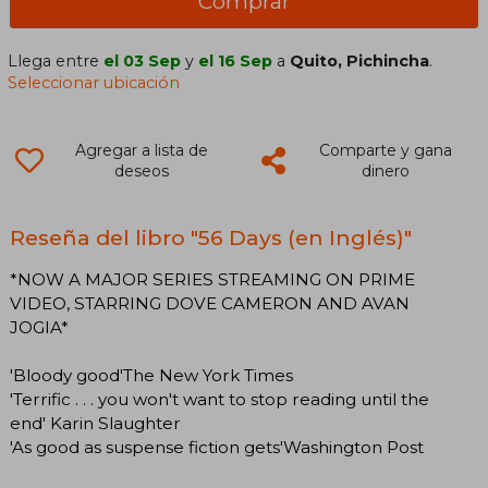
Comprar
Llega entre
el 03 Sep
y
el 16 Sep
a
Quito, Pichincha
.
Seleccionar ubicación
Agregar a lista de
Comparte y gana
deseos
dinero
Reseña del libro "56 Days (en Inglés)"
*NOW A MAJOR SERIES STREAMING ON PRIME
VIDEO, STARRING DOVE CAMERON AND AVAN
JOGIA*
'Bloody good'The New York Times
'Terrific . . . you won't want to stop reading until the
end' Karin Slaughter
'As good as suspense fiction gets'Washington Post