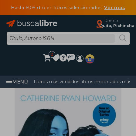
Hasta 60% dto en libros seleccionados
Ver más
Enviar a
Quito, Pichincha
0
MENÚ
Libros más vendidos
Libros importados más v