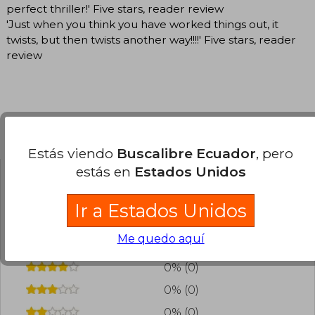
perfect thriller!' Five stars, reader review
'Just when you think you have worked things out, it
twists, but then twists another way!!!!' Five stars, reader
review
Opiniones del libro
Estás viendo
Buscalibre Ecuador
, pero
estás en
Estados Unidos
¿Leíste este libro?
Inicia sesión
para poder
Ir a Estados Unidos
agregar tu propia evaluación
.
Me quedo aquí
0% (0)
0% (0)
0% (0)
0% (0)