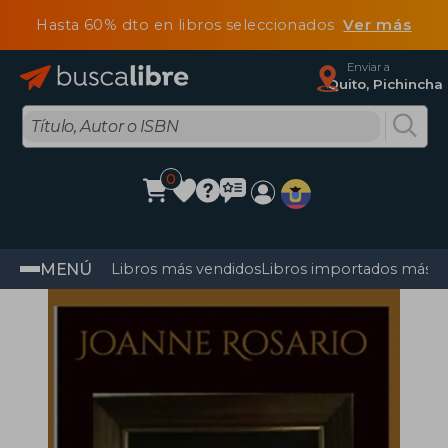
Hasta 60% dto en libros seleccionados
Ver más
Enviar a
Quito, Pichincha
0
MENÚ
Libros más vendidos
Libros importados más v