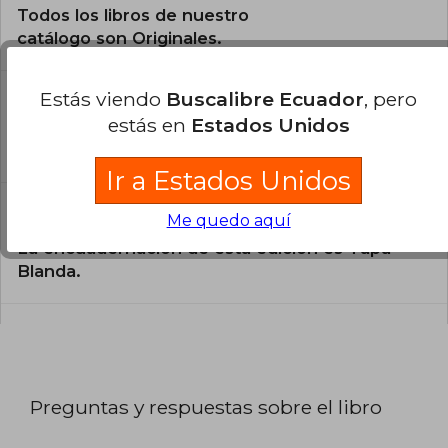
Todos los libros de nuestro
catálogo son Originales.
¿En qué Idioma está escrito el
Estás viendo
Buscalibre Ecuador
, pero
libro?
estás en
Estados Unidos
El libro está escrito en Inglés.
Ir a Estados Unidos
¿Cuál es la encuadernación de este libro?
Me quedo aquí
La encuadernación de esta edición es Tapa
Blanda.
Preguntas y respuestas sobre el libro