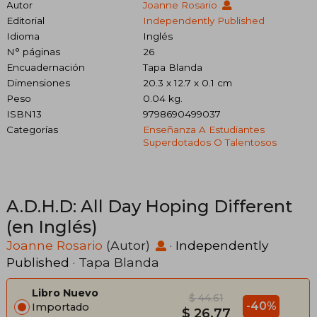
Autor
Joanne Rosario
Editorial
Independently Published
Idioma
Inglés
N° páginas
26
Encuadernación
Tapa Blanda
Dimensiones
20.3 x 12.7 x 0.1 cm
Peso
0.04 kg.
ISBN13
9798690499037
Categorías
Enseñanza A Estudiantes
Superdotados O Talentosos
A.D.H.D: All Day Hoping Different
(en Inglés)
Joanne Rosario
(Autor)
·
Independently
Published
· Tapa Blanda
Libro Nuevo
$ 44.61
-40%
Importado
$ 26.77