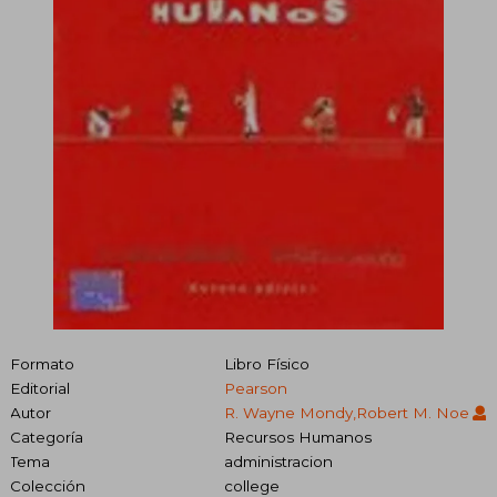
Formato
Libro Físico
Editorial
Pearson
Autor
R. Wayne Mondy,Robert M. Noe
Categoría
Recursos Humanos
Tema
administracion
Colección
college