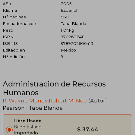
Año
2005
Idioma
Español
N° páginas
560
Encuadernación
Tapa Blanda
Peso
1'04kg
ISBN
9702606411
ISBN13
9789702606413
Editado en
México
N° edición
9
Administracion de Recursos
Humanos
R. Wayne Mondy,Robert M. Noe
(Autor) ·
Pearson
· Tapa Blanda
Libro Usado
Buen Estado
$ 37.44
Importado