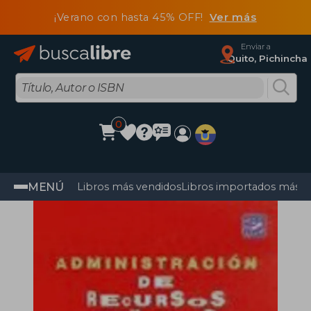
¡Verano con hasta 45% OFF!
Ver más
Enviar a
Quito, Pichincha
0
MENÚ
Libros más vendidos
Libros importados más v