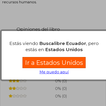
recursos humanos.
Opiniones del libro
Estás viendo
Buscalibre Ecuador
, pero
¿Leíste este libro?
Inicia sesión
para poder
estás en
Estados Unidos
agregar tu propia evaluación
.
Ir a Estados Unidos
0% (0)
Me quedo aquí
0% (0)
0% (0)
0% (0)
0% (0)