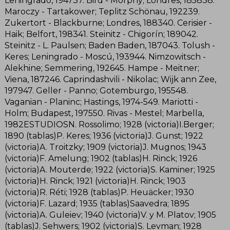
Leningrado, 194737. Bird - Morphy; Londres, 185838.
Maroczy - Tartakower; Teplitz Schönau, 192239.
Zukertort - Blackburne; Londres, 188340. Cerisier -
Haik; Belfort, 198341. Steinitz - Chigorín; 189042.
Steinitz - L. Paulsen; Baden Baden, 187043. Tolush -
Keres; Leningrado - Moscú, 193944. Nimzowitsch -
Alekhine; Semmering, 192645. Hampe - Meitner;
Viena, 187246. Caprindashvili - Nikolac; Wijk ann Zee,
197947. Geller - Panno; Gotemburgo, 195548.
Vaganian - Planinc; Hastings, 1974-549. Mariotti -
Holm; Budapest, 197550. Rivas - Mestel; Marbella,
1982ESTUDIOSN. Rossolimo; 1928 (victoria)I.Berger;
1890 (tablas)P. Keres; 1936 (victoria)J. Gunst; 1922
(victoria)A. Troitzky; 1909 (victoria)J. Mugnos; 1943
(victoria)F. Amelung; 1902 (tablas)H. Rinck; 1926
(victoria)A. Mouterde; 1922 (victoria)S. Kaminer; 1925
(victoria)H. Rinck; 1921 (victoria)H. Rinck; 1903
(victoria)R. Réti; 1928 (tablas)P. Heuäcker; 1930
(victoria)F. Lazard; 1935 (tablas)Saavedra; 1895
(victoria)A. Guleiev; 1940 (victoria)V. y M. Platov; 1905
(tablas)J. Sehwers; 1902 (victoria)S. Levman; 1928