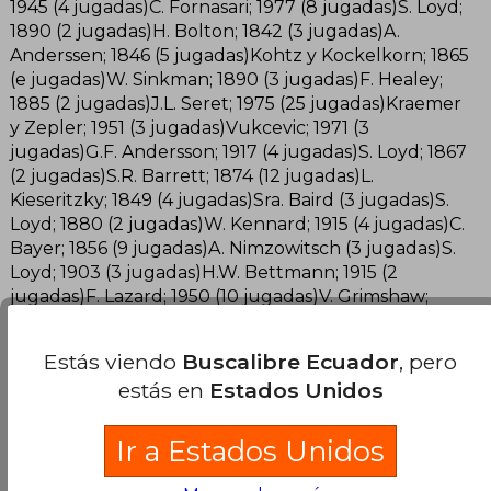
1945 (4 jugadas)C. Fornasari; 1977 (8 jugadas)S. Loyd;
1890 (2 jugadas)H. Bolton; 1842 (3 jugadas)A.
Anderssen; 1846 (5 jugadas)Kohtz y Kockelkorn; 1865
(e jugadas)W. Sinkman; 1890 (3 jugadas)F. Healey;
1885 (2 jugadas)J.L. Seret; 1975 (25 jugadas)Kraemer
y Zepler; 1951 (3 jugadas)Vukcevic; 1971 (3
jugadas)G.F. Andersson; 1917 (4 jugadas)S. Loyd; 1867
(2 jugadas)S.R. Barrett; 1874 (12 jugadas)L.
Kieseritzky; 1849 (4 jugadas)Sra. Baird (3 jugadas)S.
Loyd; 1880 (2 jugadas)W. Kennard; 1915 (4 jugadas)C.
Bayer; 1856 (9 jugadas)A. Nimzowitsch (3 jugadas)S.
Loyd; 1903 (3 jugadas)H.W. Bettmann; 1915 (2
jugadas)F. Lazard; 1950 (10 jugadas)V. Grimshaw;
1852 (3 jugadas)P. Drumare; 1962 (8 jugadas)C.C.W.
Mann; 1894 (4 jugadas)Massmann; 1936 (4 jugadas)W.
Estás viendo
Buscalibre Ecuador
, pero
Shinkman (3 jugadas)S. Loyd; 1867 (3 jugadas)J.
estás en
Estados Unidos
Brede; 1844 (4 jugadas)A. Kraemer; 1936 (3
jugadas)G. Johanson; 1928 (3 jugadas)F. Healey; 1866
(3 jugadas)G.F. Andersson; 1963 (3 jugadas)C.
Ir a Estados Unidos
Fornasari; 1978 (7 jugadas)Lochinsky y Oumov; 1931
(2 jugadas)Tixier y Haik (3 jugadas)W. Shinkman;