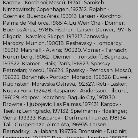
Karpov - Korchnoi; Moscú, 197411. Sämisch -
Nimzowitsch; Copenhagen, 192312. Rojahn -
Czerniak; Buenos Aires, 193913. Larsen - Korchnoi;
Palma de Mallorca, 196814. Liu Wen Che - Donner;
Buenos Aires, 197815. Fischer - Larsen; Denver, 197116.
Gligoric - Kavalek; Skopje, 197217. Janowsky -
Maroczy; Munich, 190018. Reshevsky - Lombardy;
195919. Marshall - Atkins; 190320. Vidmar - Tarrasch;
Nuremberg, 190621. Diemer - Tronsdorff; Bagneux,
197522. Kramer - Haik; París, 196923. Spassky -
Petrosian; Moscú, 196624. Spassky - Petrosian; Moscú,
196925. Borvinnik - Portisch; Mónaco, 196826. Euwe -
Rubinstein: Moravska Ostrava, 192327. Réti - Lasker;
Nueva York, 192428. Kasparov - Andersson; Tilburg,
198129. Karpov - Korchnoi; Baguio City, 197830.
Browne - Ljubojevic; Las Palmas, 197431. Karpov -
Tseitlin; Leningrado, 197132. Spielmann - Hoelinger;
Viena, 193333. Kasparov - Dorfman: Frunze, 198134.
Tal - Gurgenidze; Alma Ata, 196935. Larsen -
Bernadsky; La Habana, 196736. Bronstein - Dubinin;