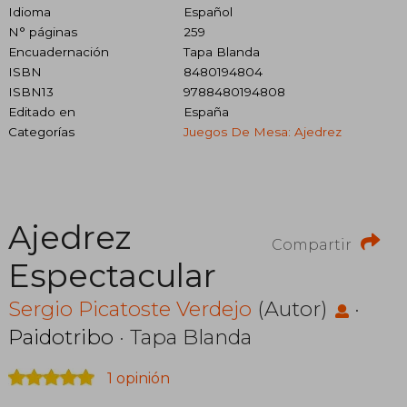
Idioma
Español
N° páginas
259
Encuadernación
Tapa Blanda
ISBN
8480194804
ISBN13
9788480194808
Editado en
España
Categorías
Juegos De Mesa: Ajedrez
Ajedrez
Compartir
Espectacular
Sergio Picatoste Verdejo
(Autor)
·
Paidotribo
· Tapa Blanda
1 opinión