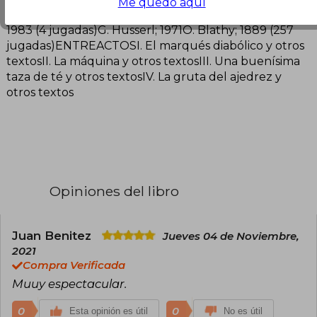
Me quedo aquí
1903 (3 jugadas)N. Petrovic; 1959 (4 jugadas)L.Jaroch;
1983 (4 jugadas)G. Husserl; 1971O. Blathy; 1889 (257
jugadas)ENTREACTOSI. El marqués diabólico y otros
textosII. La máquina y otros textosIII. Una buenísima
taza de té y otros textosIV. La gruta del ajedrez y
otros textos
Opiniones del libro
Juan Benitez
Jueves 04 de Noviembre,
2021
Compra Verificada
Muuy espectacular.
0
0
Esta opinión es útil
No es útil