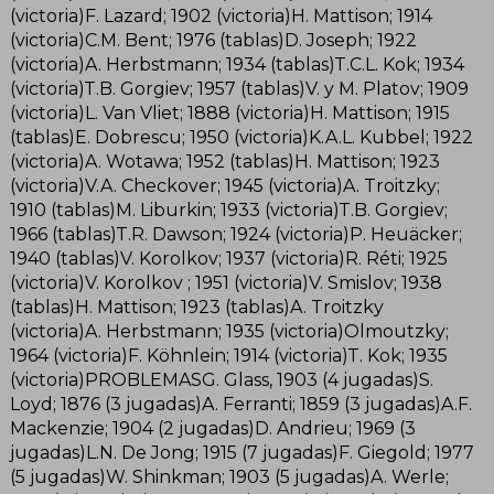
(victoria)F. Lazard; 1902 (victoria)H. Mattison; 1914
(victoria)C.M. Bent; 1976 (tablas)D. Joseph; 1922
(victoria)A. Herbstmann; 1934 (tablas)T.C.L. Kok; 1934
(victoria)T.B. Gorgiev; 1957 (tablas)V. y M. Platov; 1909
(victoria)L. Van Vliet; 1888 (victoria)H. Mattison; 1915
(tablas)E. Dobrescu; 1950 (victoria)K.A.L. Kubbel; 1922
(victoria)A. Wotawa; 1952 (tablas)H. Mattison; 1923
(victoria)V.A. Checkover; 1945 (victoria)A. Troitzky;
1910 (tablas)M. Liburkin; 1933 (victoria)T.B. Gorgiev;
1966 (tablas)T.R. Dawson; 1924 (victoria)P. Heuäcker;
1940 (tablas)V. Korolkov; 1937 (victoria)R. Réti; 1925
(victoria)V. Korolkov ; 1951 (victoria)V. Smislov; 1938
(tablas)H. Mattison; 1923 (tablas)A. Troitzky
(victoria)A. Herbstmann; 1935 (victoria)Olmoutzky;
1964 (victoria)F. Köhnlein; 1914 (victoria)T. Kok; 1935
(victoria)PROBLEMASG. Glass, 1903 (4 jugadas)S.
Loyd; 1876 (3 jugadas)A. Ferranti; 1859 (3 jugadas)A.F.
Mackenzie; 1904 (2 jugadas)D. Andrieu; 1969 (3
jugadas)L.N. De Jong; 1915 (7 jugadas)F. Giegold; 1977
(5 jugadas)W. Shinkman; 1903 (5 jugadas)A. Werle;