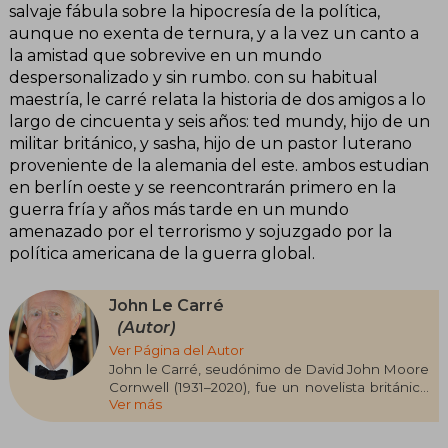
salvaje fábula sobre la hipocresía de la política,
aunque no exenta de ternura, y a la vez un canto a
la amistad que sobrevive en un mundo
despersonalizado y sin rumbo. con su habitual
maestría, le carré relata la historia de dos amigos a lo
largo de cincuenta y seis años: ted mundy, hijo de un
militar británico, y sasha, hijo de un pastor luterano
proveniente de la alemania del este. ambos estudian
en berlín oeste y se reencontrarán primero en la
guerra fría y años más tarde en un mundo
amenazado por el terrorismo y sojuzgado por la
política americana de la guerra global.
John Le Carré
(Autor)
Ver Página del Autor
John le Carré, seudónimo de David John Moore
Cornwell (1931–2020), fue un novelista británico
Ver más
reconocido por redefinir la literatura de
espionaje. Antes de dedicarse plenamente a la
escritura, trabajó para los servicios de