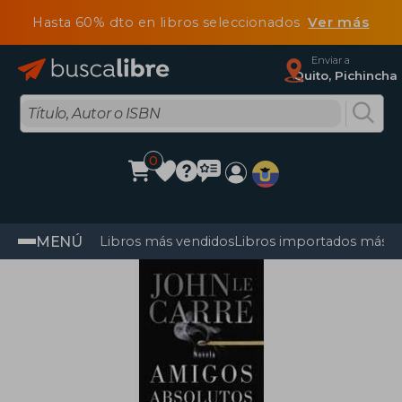
Hasta 60% dto en libros seleccionados
Ver más
Enviar a
Quito, Pichincha
0
MENÚ
Libros más vendidos
Libros importados más v