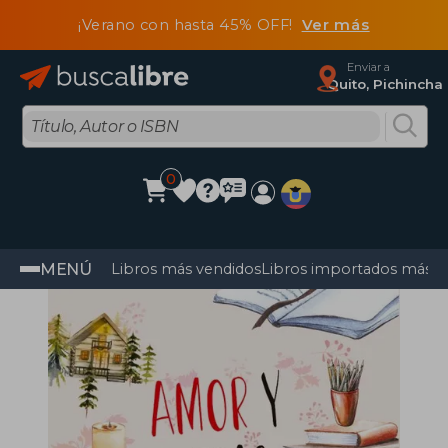
¡Verano con hasta 45% OFF!
Ver más
Enviar a
Quito, Pichincha
0
MENÚ
Libros más vendidos
Libros importados más v