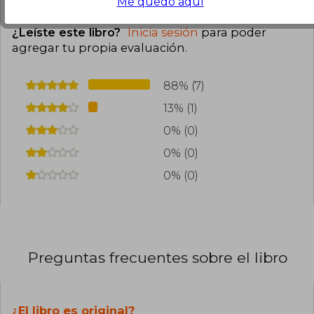
Me quedo aquí
Cargar más opiniones del libro
¿Leíste este libro?
Inicia sesión
para poder
agregar tu propia evaluación
.
88% (7)
13% (1)
0% (0)
0% (0)
0% (0)
Preguntas frecuentes sobre el libro
¿El libro es original?