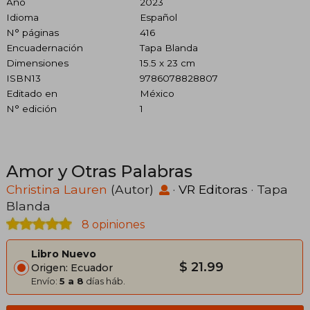
Año
2023
Idioma
Español
N° páginas
416
Encuadernación
Tapa Blanda
Dimensiones
15.5 x 23 cm
ISBN13
9786078828807
Editado en
México
N° edición
1
Amor y Otras Palabras
Christina Lauren
(Autor)
·
VR Editoras
· Tapa
Blanda
8 opiniones
Libro Nuevo
$ 21.99
Origen: Ecuador
Envío:
5 a 8
días háb.