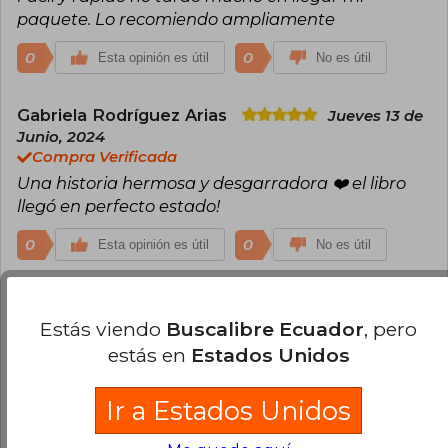
paquete. Lo recomiendo ampliamente
0
0
Esta opinión es útil
No es útil
Gabriela Rodríguez Arias
Jueves 13 de
Junio, 2024
Compra Verificada
Una historia hermosa y desgarradora ❤️ el libro
llegó en perfecto estado!
0
0
Esta opinión es útil
No es útil
Melisa Martínez
Lunes 29 de Julio, 2024
Compra Verificada
Estás viendo
Buscalibre Ecuador
, pero
Llego en muy buen estado y bien protegido
estás en
Estados Unidos
0
0
Esta opinión es útil
No es útil
Ir a Estados Unidos