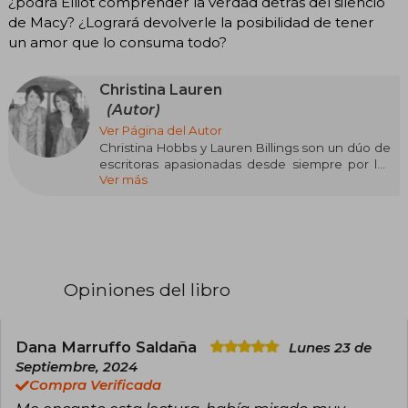
¿podrá Elliot comprender la verdad detrás del silencio
de Macy? ¿Logrará devolverle la posibilidad de tener
un amor que lo consuma todo?
Christina Lauren
(Autor)
Ver Página del Autor
Christina Hobbs y Lauren Billings son un dúo de
escritoras apasionadas desde siempre por las
Ver más
novelas románticas. Separadas por el estado de
Nevada, se conocieron en 2009, cuando ambas
escribían fanfiction bajo los respectivos
nombres de tby789 (The Office) y LolaShoes
(My Yes, My No).
Tras aunar sus esfuerzos para escribir la popular
Opiniones del libro
A Little Crazy, revisaron y reescribieron la
famosa fanfiction The Office, que arrasó en la
red y posteriormente se convirtió en la novela
Beautiful Bastard, cuyos derechos
Dana Marruffo Saldaña
Lunes 23 de
cinematográficos han sido adquiridos por una
Septiembre, 2024
importante productora estadounidense. Sus
Compra Verificada
obras, que han gozado de un gran éxito entre