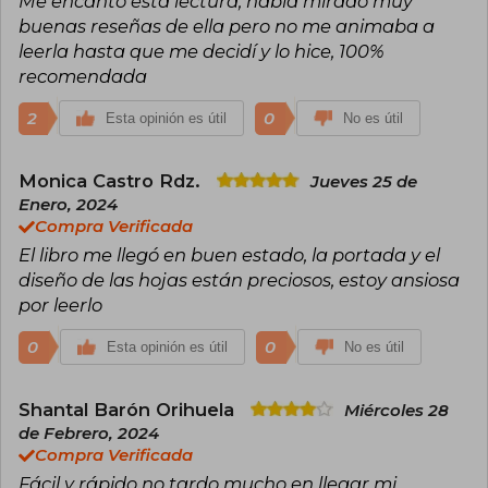
Me encanto esta lectura, había mirado muy
las lectoras, han sido traducidas a más de veinte
idiomas. Además, en 2013 fueron galardonadas
buenas reseñas de ella pero no me animaba a
con el Premio Rosa RománTica'S a la mejor
leerla hasta que me decidí y lo hice, 100%
autora revelación internacional.
recomendada
2
0
Esta opinión es útil
No es útil
Monica Castro Rdz.
Jueves 25 de
Enero, 2024
Compra Verificada
El libro me llegó en buen estado, la portada y el
diseño de las hojas están preciosos, estoy ansiosa
por leerlo
0
0
Esta opinión es útil
No es útil
Shantal Barón Orihuela
Miércoles 28
de Febrero, 2024
Compra Verificada
Fácil y rápido no tardo mucho en llegar mi