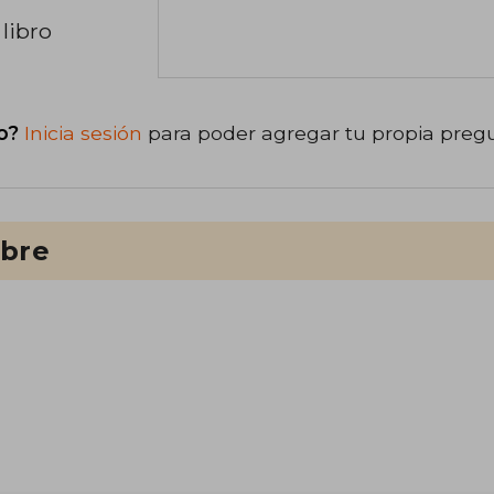
libro
o?
Inicia sesión
para poder agregar tu propia preg
ibre