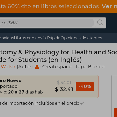
ta 60% dto en libros seleccionados
Ver 
endidos
Libros con envío Rápido
Opiniones de clientes
tomy & Physiology for Health and Soc
de for Students (en Inglés)
 Walsh
(Autor)
·
Createspace
· Tapa Blanda
bro Nuevo
$ 54.01
-40%
portado
$ 32.41
vío:
20 a 27
días háb.
s de importación incluídos en el precio ✅