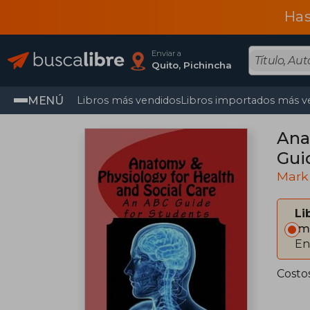
Has
Enviar a
Quito, Pichincha
MENÚ
Libros más vendidos
Libros importados más v
Ana
Gui
Mark
Li
Im
En
Costo