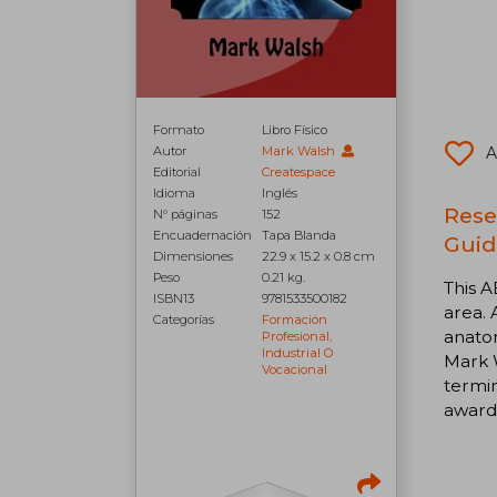
Formato
Libro Físico
A
Autor
Mark Walsh
Editorial
Createspace
Idioma
Inglés
Rese
N° páginas
152
Encuadernación
Tapa Blanda
Guid
Dimensiones
22.9 x 15.2 x 0.8 cm
Peso
0.21 kg.
This A
ISBN13
9781533500182
area. 
Categorías
Formación
anatom
Profesional,
Industrial O
Mark W
Vocacional
termin
award