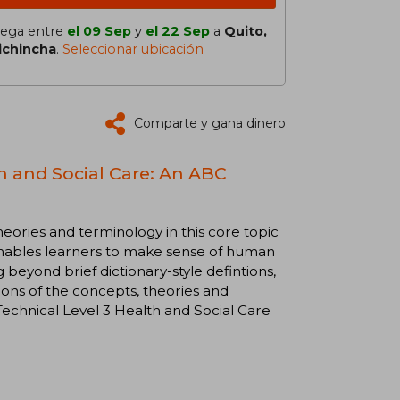
lega entre
el 09 Sep
y
el 22 Sep
a
Quito,
ichincha
.
Seleccionar ubicación
Comparte y gana dinero
h and Social Care: An ABC
eories and terminology in this core topic
 enables learners to make sense of human
 beyond brief dictionary-style defintions,
ons of the concepts, theories and
echnical Level 3 Health and Social Care