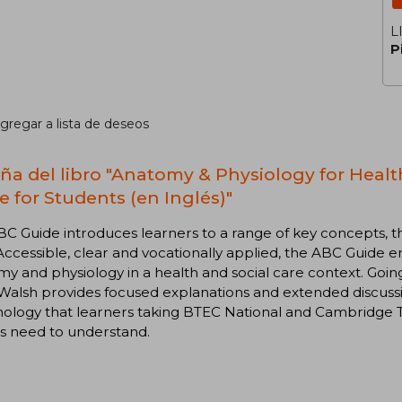
L
P
gregar a lista de deseos
ña del libro "Anatomy & Physiology for Healt
e for Students (en Inglés)"
BC Guide introduces learners to a range of key concepts, th
Accessible, clear and vocationally applied, the ABC Guide
y and physiology in a health and social care context. Going
alsh provides focused explanations and extended discussi
ology that learners taking BTEC National and Cambridge T
s need to understand.