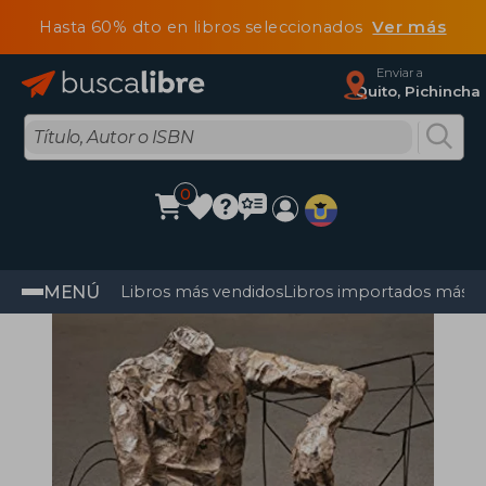
Hasta 60% dto en libros seleccionados
Ver más
Enviar a
Quito, Pichincha
0
MENÚ
Libros más vendidos
Libros importados más v