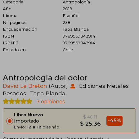
Categoría
Antropología
Año
2019
Idioma
Español
N° páginas
238
Encuadernación
Tapa Blanda
ISBN
9789569843914
ISBN13
9789569843914
Editado en
Chile
Antropología del dolor
David Le Breton
(Autor)
·
Ediciones Metales
Pesados
· Tapa Blanda
7 opiniones
Libro Nuevo
$ 46.11
-45%
Importado
$ 25.36
Envío:
12 a 18
días háb.