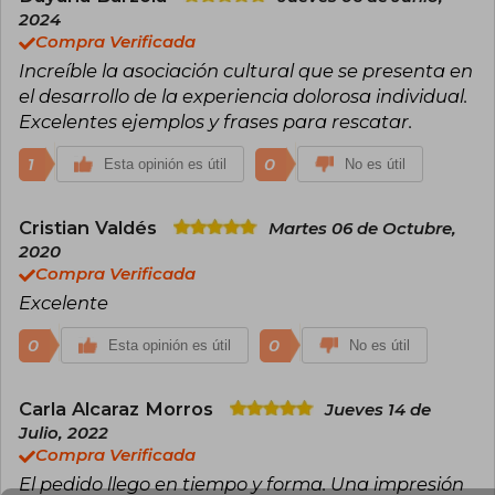
salud mental, advirtiendo sobre los riesgos de
2024
una "humanidad sentada" que reduce el placer
Compra Verificada
de vivir .
Increíble la asociación cultural que se presenta en
Recurso Ciencia y Tecnología
el desarrollo de la experiencia dolorosa individual.
Su enfoque interdisciplinario y su capacidad
Excelentes ejemplos y frases para rescatar.
para conectar la antropología con la reflexión
filosófica y social han consolidado a David Le
1
0
Esta opinión es útil
No es útil
Breton como una figura clave en los estudios
contemporáneos sobre el cuerpo y la
subjetividad.
Cristian Valdés
Martes 06 de Octubre,
2020
Compra Verificada
Excelente
0
0
Esta opinión es útil
No es útil
Carla Alcaraz Morros
Jueves 14 de
Julio, 2022
Compra Verificada
El pedido llego en tiempo y forma. Una impresión