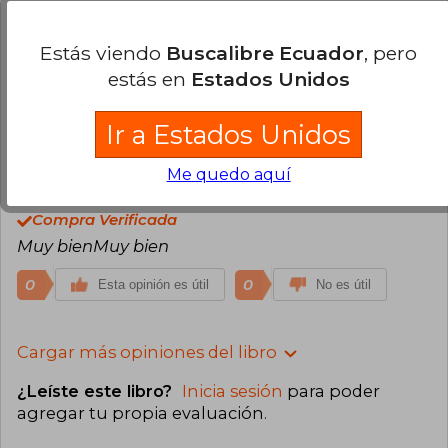
de las hojas en sentido contrario para la lectura;
sin embargo lo tome como un desafío para el
Estás viendo
Buscalibre Ecuador
, pero
ejercicio mental. Estoy muy conforme con mi
estás en
Estados Unidos
pedido! Muchas gracias
0
0
Esta opinión es útil
No es útil
Ir a Estados Unidos
Me quedo aquí
Samm Orozco
Miércoles 13 de Marzo,
2024
Compra Verificada
Muy bienMuy bien
0
0
Esta opinión es útil
No es útil
Cargar más opiniones del libro
¿Leíste este libro?
Inicia sesión
para poder
agregar tu propia evaluación
.