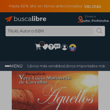
Hasta 60% dto en libros seleccionados
Ver más
Enviar a
Quito, Pichincha
0
MENÚ
Libros más vendidos
Libros importados más v