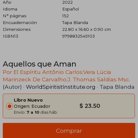
Año
2022
Idioma
Español
N° páginas
152
Encuadernación
Tapa Blanda
Dimensiones
22.80 x 16.60 x 0.90 cm
ISBN13
9798832545103
Aquellos que Aman
Por El Espíritu Antônio Carlos;Vera Lúcia
Marinzeck De Carvalho;J. Thomas Saldias Msc.
(Autor) ·
WorldSpiritistInstitute.org
· Tapa Blanda
Libro Nuevo
$ 23.50
Origen: Ecuador
Envío:
7 a 10
días háb.
Comprar