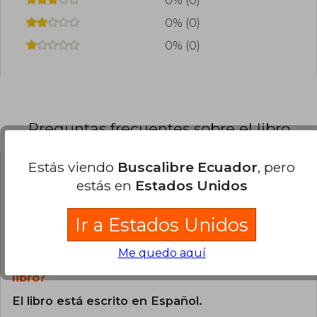
0% (0)
0% (0)
0% (0)
Preguntas frecuentes sobre el libro
Estás viendo
Buscalibre Ecuador
, pero
¿El libro es original?
estás en
Estados Unidos
Todos los libros de nuestro
Ir a Estados Unidos
catálogo son Originales.
Me quedo aquí
¿En qué Idioma está escrito el
libro?
El libro está escrito en Español.