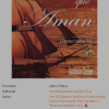
Formato
Libro Físico
Editorial
WorldSpiritistInstitute.org
Autor
Por El Espíritu Antônio Carlos;Vera
Lúcia Marinzeck De Carvalho;J.
Thomas Saldias MSc.